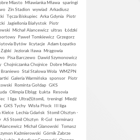
bre Miasto
Mławianka Mława
sparingi
ewo
Zin Stadion
wywiad
Arkadiusz
ki
Tęcza Biskupiec
Arka Gdynia
Piotr
cki
Jagiellonia Białystok
Piotr
ewski
Michał Alancewicz
ultras
Łódzki
portowy
Paweł Tomkiewicz
Grzegorz
Bytovia Bytów
licytacje
Adam Łopatko
 Ząbki
Jeziorak Iława
Mrągowia
wo
Pisa Barczewo
Dawid Szymonowicz
y
Chojniczanka Chojnice
Dobre Miasto
 Braniewo
Stal Stalowa Wola
WMZPN
artki
Galeria Warmińska
sponsor
Piotr
kowski
Rominta Gołdap
GKS
uda
Olimpia Elbląg
Łukta
Resovia
iec
I liga
Ultra(S)tomiL
treningi
Miedź
a
GKS Tychy
Wisła Płock
III liga
 Kielce
Lechia Gdańsk
Stomil Olsztyn -
y
AS Stomil Olsztyn
R-Gol
terminarz
Alancewicz
Michał Glanowski
Tomasz
Szymon Kaźmierowski
Górnik Zabrze
ie Lubin
Arkadiusz Czarnecki
Orange