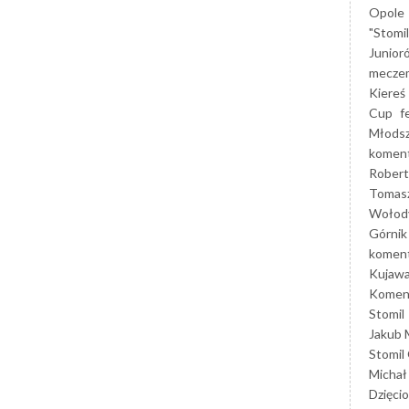
Opole
"Stomi
Junior
mecze
Kiereś
Cup
f
Młods
koment
Robert
Tomas
Wołod
Górnik
koment
Kujaw
Koment
Stomil
Jakub 
Stomil
Michał
Dzięcio