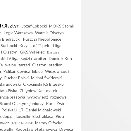
l Olsztyn
Józef Łobocki
MOKS Stomil
n
Legia Warszawa
Warmia Olsztyn
j Biedrzycki
Puszcza Niepołomice
 Suchocki
Krzysztof Filipek
II liga
II Olsztyn
GKS Wikielec
Bartosz
IV liga
sędzia
arbiter
Dominik Kun
ski
je
walne
zarząd
Olsztyn
stadion
u
Pelikan Łowicz
kibice
Widzew Łódź
y
Puchar Polski
Michał Świderski
Baranowski
Okocimski KS Brzesko
iała Piska
Zbigniew Kaczmarek
encja prasowa
wypowiedź
rozmowa
Stomil Olsztyn - juniorzy
Karol Żwir
Polska U-17
Daniel Michałowski
sklep.pl
koszulki
Ekstraklasa
Piotr
owicz
Mamry Giżycko
Artur Aluszyk
Suwałki
Radosław Stefanowicz
Drwęca