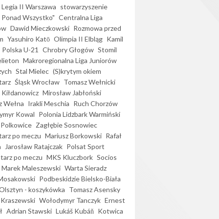
Legia II Warszawa
stowarzyszenie
l Ponad Wszystko"
Centralna Liga
ów
Dawid Mieczkowski
Rozmowa przed
m
Yasuhiro Katō
Olimpia II Elbląg
Kamil
Polska U-21
Chrobry Głogów
Stomil
elieton
Makroregionalna Liga Juniorów
zych
Stal Mielec
(S)krytym okiem
arz
Śląsk Wrocław
Tomasz Wełnicki
 Kiłdanowicz
Mirosław Jabłoński
z Wełna
Irakli Meschia
Ruch Chorzów
ymyr Kowal
Polonia Lidzbark Warmiński
 Polkowice
Zagłębie Sosnowiec
arz po meczu
Mariusz Borkowski
Rafał
a
Jarosław Ratajczak
Polsat Sport
arz po meczu
MKS Kluczbork
Socios
Marek Maleszewski
Warta Sieradz
Mosakowski
Podbeskidzie Bielsko-Biała
 Olsztyn - koszykówka
Tomasz Asensky
 Kraszewski
Wołodymyr Tanczyk
Ernest
ł
Adrian Stawski
Lukáš Kubáň
Kotwica