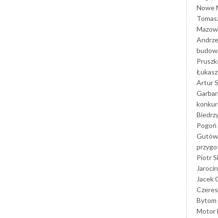
Nowe M
Tomasz
Mazowi
Andrze
budowa
Prusz
Łukasz 
Artur 
Garbar
konkur
Biedrz
Pogoń 
Gutów
przyg
Piotr S
Jarocin
Jacek 
Czeres
Bytom
Motor 