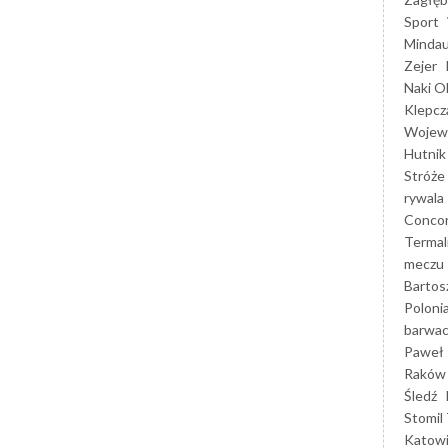
Sport
Mindau
Zejer
Naki O
Klepcz
Wojewó
Hutnik
Stróże
rywala
Concor
Termal
meczu
Bartos
Poloni
barwac
Paweł 
Raków
Śledź
Stomil 
Katow