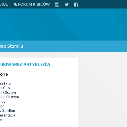
UKAJ
FORUM KIBICÓW
lep Stomilu
UKIWARKA ARTYKUŁÓW
orie
ystkie
il Cup
il Olsztyn
l II Olsztyn
orzy
ion
 Stadion
ezentacja
ce