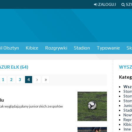
ZALOGUJ
SZ
l Olsztyn
Kibice
Rozgrywki
Stadion
Typowanie
Sk
UR EŁK (64)
WYSZ
Kateg
1
2
3
4
Wsz
Stom
Stom
lu
Stomi
Juni
tak wyglądają plany juniorskich zespołów
Stad
Nowy
Repr
Kibi
Inne