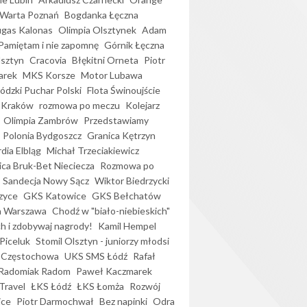
Warta Poznań
Bogdanka Łęczna
gas Kalonas
Olimpia Olsztynek
Adam
Pamiętam i nie zapomnę
Górnik Łęczna
lsztyn
Cracovia
Błękitni Orneta
Piotr
arek
MKS Korsze
Motor Lubawa
dzki Puchar Polski
Flota Świnoujście
 Kraków
rozmowa po meczu
Kolejarz
Olimpia Zambrów
Przedstawiamy
Polonia Bydgoszcz
Granica Kętrzyn
dia Elbląg
Michał Trzeciakiewicz
ica Bruk-Bet Nieciecza
Rozmowa po
Sandecja Nowy Sącz
Wiktor Biedrzycki
zyce
GKS Katowice
GKS Bełchatów
a Warszawa
Chodź w "biało-niebieskich"
h i zdobywaj nagrody!
Kamil Hempel
Piceluk
Stomil Olsztyn - juniorzy młodsi
 Częstochowa
UKS SMS Łódź
Rafał
Radomiak Radom
Paweł Kaczmarek
Travel
ŁKS Łódź
ŁKS Łomża
Rozwój
ice
Piotr Darmochwał
Bez napinki
Odra