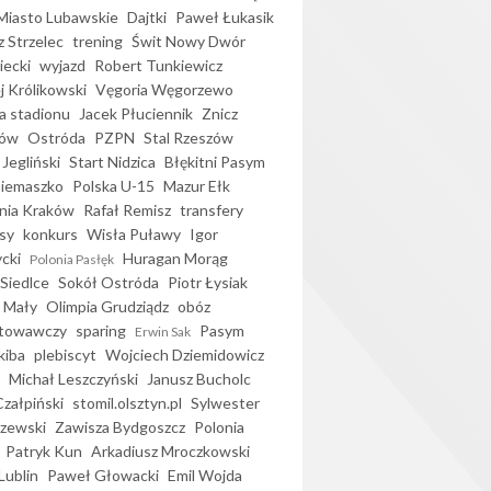
iasto Lubawskie
Dajtki
Paweł Łukasik
 Strzelec
trening
Świt Nowy Dwór
ecki
wyjazd
Robert Tunkiewicz
j Królikowski
Vęgoria Węgorzewo
 stadionu
Jacek Płuciennik
Znicz
ków
Ostróda
PZPN
Stal Rzeszów
Jegliński
Start Nidzica
Błękitni Pasym
Siemaszko
Polska U-15
Mazur Ełk
nia Kraków
Rafał Remisz
transfery
sy
konkurs
Wisła Puławy
Igor
ycki
Huragan Morąg
Polonia Pasłęk
Siedlce
Sokół Ostróda
Piotr Łysiak
 Mały
Olimpia Grudziądz
obóz
otowawczy
sparing
Pasym
Erwin Sak
kiba
plebiscyt
Wojciech Dziemidowicz
Michał Leszczyński
Janusz Bucholc
Czałpiński
stomil.olsztyn.pl
Sylwester
zewski
Zawisza Bydgoszcz
Polonia
Patryk Kun
Arkadiusz Mroczkowski
Lublin
Paweł Głowacki
Emil Wojda