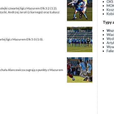
OKS 
MOKS
lejki czwartej ligi z Mazurem Ełk 3:2 (1:2).
Kos
rzycki, Andrzej Jaroń (z karnego) oraz Łukasz
Kobi
Typy 
Wsz
Wia
Wyda
rtej ligi z Mazurem Ełk 5:0 (1:0).
Arty
Wyw
Feli
ichała Alancewicza zagrają o punkty z Mazurem