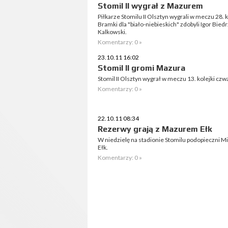
Stomil II wygrał z Mazurem
Piłkarze Stomilu II Olsztyn wygrali w meczu 28. ko
Bramki dla "biało-niebieskich" zdobyli Igor Bied
Kalkowski.
Komentarzy: 0 »
23.10.11 16:02
Stomil II gromi Mazura
Stomil II Olsztyn wygrał w meczu 13. kolejki czwa
Komentarzy: 0 »
22.10.11 08:34
Rezerwy grają z Mazurem Ełk
W niedzielę na stadionie Stomilu podopieczni M
Ełk.
Komentarzy: 0 »