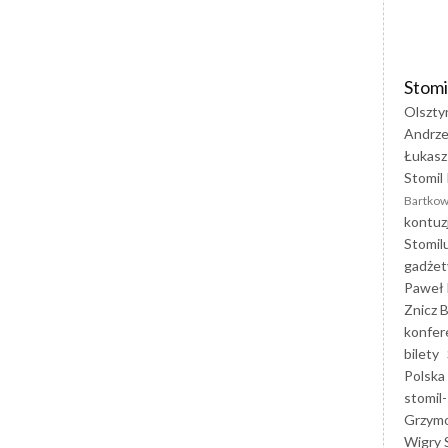
Stomi
Olszty
Andrze
Łukasz
Stomil 
Bartkow
kontuz
Stomil
gadżet
Paweł 
Znicz B
konfer
bilety
Polska
stomil-
Grzym
Wigry 