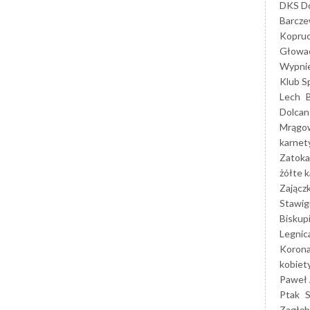
DKS Do
Barcz
Kopruc
Głowa
Wypni
Klub S
Lech
Dolcan
Mrągo
karnet
Zatoka
żółte k
Zającz
Stawig
Biskup
Legnic
Korona
kobiet
Paweł 
Ptak
Zagłęb