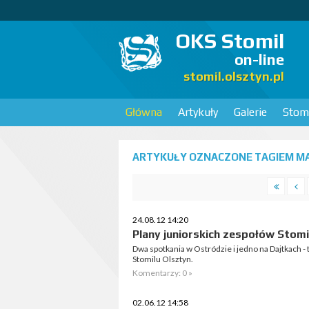
OKS Stomil
on-line
stomil.olsztyn.pl
Główna
Artykuły
Galerie
Stomi
ARTYKUŁY OZNACZONE TAGIEM MAZ
24.08.12 14:20
Plany juniorskich zespołów Stomi
Dwa spotkania w Ostródzie i jedno na Dajtkach - 
Stomilu Olsztyn.
Komentarzy: 0 »
02.06.12 14:58