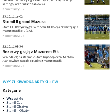
niebieskich" zdobyli Igor Biedrzycki, Andrzej Jaroń (z
karnego) oraz Łukasz Kalkowski.
Komentarzy: 0 »
23.10.11 16:02
Stomil II gromi Mazura
Stomil II Olsztyn wygrał w meczu 13. kolejki czwartej ligi z
Mazurem Ełk 5:0 (1:0).
Komentarzy: 0 »
22.10.11 08:34
Rezerwy grają z Mazurem Ełk
W niedzielę na stadionie Stomilu podopieczni Michała
Alancewicza zagrają o punkty z Mazurem Ełk.
Komentarzy: 0 »
WYSZUKIWARKA ARTYKUŁÓW
Kategorie
Wszystkie
Stomil Cup
Stomil Olsztyn
Stomil II Olsztyn