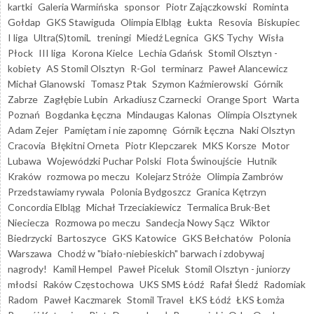
kartki
Galeria Warmińska
sponsor
Piotr Zajączkowski
Rominta
Gołdap
GKS Stawiguda
Olimpia Elbląg
Łukta
Resovia
Biskupiec
I liga
Ultra(S)tomiL
treningi
Miedź Legnica
GKS Tychy
Wisła
Płock
III liga
Korona Kielce
Lechia Gdańsk
Stomil Olsztyn -
kobiety
AS Stomil Olsztyn
R-Gol
terminarz
Paweł Alancewicz
Michał Glanowski
Tomasz Ptak
Szymon Kaźmierowski
Górnik
Zabrze
Zagłębie Lubin
Arkadiusz Czarnecki
Orange Sport
Warta
Poznań
Bogdanka Łęczna
Mindaugas Kalonas
Olimpia Olsztynek
Adam Zejer
Pamiętam i nie zapomnę
Górnik Łęczna
Naki Olsztyn
Cracovia
Błękitni Orneta
Piotr Klepczarek
MKS Korsze
Motor
Lubawa
Wojewódzki Puchar Polski
Flota Świnoujście
Hutnik
Kraków
rozmowa po meczu
Kolejarz Stróże
Olimpia Zambrów
Przedstawiamy rywala
Polonia Bydgoszcz
Granica Kętrzyn
Concordia Elbląg
Michał Trzeciakiewicz
Termalica Bruk-Bet
Nieciecza
Rozmowa po meczu
Sandecja Nowy Sącz
Wiktor
Biedrzycki
Bartoszyce
GKS Katowice
GKS Bełchatów
Polonia
Warszawa
Chodź w "biało-niebieskich" barwach i zdobywaj
nagrody!
Kamil Hempel
Paweł Piceluk
Stomil Olsztyn - juniorzy
młodsi
Raków Częstochowa
UKS SMS Łódź
Rafał Śledź
Radomiak
Radom
Paweł Kaczmarek
Stomil Travel
ŁKS Łódź
ŁKS Łomża