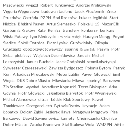
Mazowiecki
wyjazd
Robert Tunkiewicz
Andrzej Królikowski
Vęgoria Węgorzewo
budowa stadionu
Jacek Płuciennik
Znicz
Pruszków
Ostróda
PZPN
Stal Rzeszów
Łukasz Jegliński
Start
Nidzica
Błękitni Pasym
Artur Siemaszko
Polska U-15
Mazur Ełk
Garbarnia Kraków
Rafał Remisz
transfery
konkursy
konkurs
Wisła Puławy
Igor Biedrzycki
Huragan Morąg
Pogoń
Polonia Pasłęk
Siedlce
Sokół Ostróda
Piotr Łysiak
Gutów Mały
Olimpia
Grudziądz
obóz przygotowawczy
sparing
Pasym
Piotr
Erwin Sak
Skiba
plebiscyt
Wojciech Dziemidowicz
Jarocin
Michał
Leszczyński
Janusz Bucholc
Jacek Czałpiński
stomil.olsztyn.pl
Sylwester Czereszewski
Zawisza Bydgoszcz
Polonia Bytom
Patryk
Kun
Arkadiusz Mroczkowski
Motor Lublin
Paweł Głowacki
Emil
Wojda
DKS Dobre Miasto
Mławianka Mława
sparingi
Barczewo
Zin Stadion
wywiad
Arkadiusz Koprucki
Tęcza Biskupiec
Arka
Gdynia
Piotr Głowacki
Jagiellonia Białystok
Piotr Wypniewski
Michał Alancewicz
ultras
Łódzki Klub Sportowy
Paweł
Tomkiewicz
Grzegorz Lech
Bytovia Bytów
licytacje
Adam
Łopatko
Dolcan Ząbki
Jeziorak Iława
Mrągowia Mrągowo
Pisa
Barczewo
Dawid Szymonowicz
karnety
Chojniczanka Chojnice
Dobre Miasto
Zatoka Braniewo
Stal Stalowa Wola
WMZPN
żółte