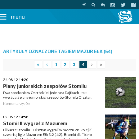
menu
ARTYKUŁY OZNACZONE TAGIEM MAZUR EŁK (64)
1
2
3
4
24.08.12 14:20
Plany juniorskich zespołów Stomilu
Dwa spotkania w Ostródzie i jedno na Dajtkach - tak
wyglądają plany juniorskich zespołów Stomilu Olsztyn.
Komentarzy: 0 »
02.06.12 14:58
Stomil II wygrał z Mazurem
Piłkarze Stomilu II Olsztyn wygrali w meczu 28. kolejki
czwartej ligi z Mazurem Ełk 3:2 (1:2). Bramki dla "biało-