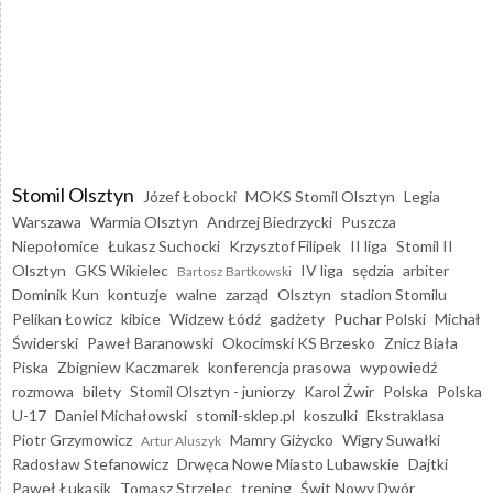
Stomil Olsztyn
Józef Łobocki
MOKS Stomil Olsztyn
Legia
Warszawa
Warmia Olsztyn
Andrzej Biedrzycki
Puszcza
Niepołomice
Łukasz Suchocki
Krzysztof Filipek
II liga
Stomil II
Olsztyn
GKS Wikielec
IV liga
sędzia
arbiter
Bartosz Bartkowski
Dominik Kun
kontuzje
walne
zarząd
Olsztyn
stadion Stomilu
Pelikan Łowicz
kibice
Widzew Łódź
gadżety
Puchar Polski
Michał
Świderski
Paweł Baranowski
Okocimski KS Brzesko
Znicz Biała
Piska
Zbigniew Kaczmarek
konferencja prasowa
wypowiedź
rozmowa
bilety
Stomil Olsztyn - juniorzy
Karol Żwir
Polska
Polska
U-17
Daniel Michałowski
stomil-sklep.pl
koszulki
Ekstraklasa
Piotr Grzymowicz
Mamry Giżycko
Wigry Suwałki
Artur Aluszyk
Radosław Stefanowicz
Drwęca Nowe Miasto Lubawskie
Dajtki
Paweł Łukasik
Tomasz Strzelec
trening
Świt Nowy Dwór