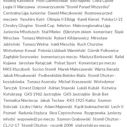
Rozwój Katowice
Piotr Darmochwał
Bez napinki
Odra Opole
Legia II Warszawa
stowarzyszenie "Stomil Ponad Wszystko"
Centralna Liga Juniorów
Dawid Mieczkowski
Rozmowa przed
meczem
Yasuhiro Katō
Olimpia II Elbląg
Kamil Kiereś
Polska U-21
Chrobry Głogów
Stomil Cup
felieton
Makroregionalna Liga
Juniorów Młodszych
Stal Mielec
(S)krytym okiem
komentarz
Śląsk
Wrocław
Tomasz Wełnicki
Robert Kiłdanowicz
Mirosław
Jabłoński
Tomasz Wełna
Irakli Meschia
Ruch Chorzów
Wołodymyr Kowal
Polonia Lidzbark Warmiński
Górnik Polkowice
Zagłębie Sosnowiec
komentarz po meczu
Mariusz Borkowski
Rafał
Kujawa
Jarosław Ratajczak
Polsat Sport
Komentarz po meczu
MKS Kluczbork
Socios Stomil
Marek Maleszewski
Warta Sieradz
Jakub Mosakowski
Podbeskidzie Bielsko-Biała
Stomil Olsztyn -
koszykówka
Tomasz Asensky
Michał Kraszewski
Wołodymyr
Tanczyk
Ernest Dzięcioł
Adrian Stawski
Lukáš Kubáň
Kotwica
Kołobrzeg
GKS 1962 Jastrzębie
GKS Jastrzębie
Bruk-Bet
Termalica Nieciecza
Jakub Tecław
KKS 1925 Kalisz
Szymon
Sobczak
Liczby i fakty
Adam Majewski
Kącik bukmacherski
Lech II
Poznań
Radunia Stężyca
Skra Częstochowa
Rozgrzewka
juniorzy
młodsi
wypowiedź po meczu
Szymon Grabowski
Stomil Olsztyn -
CLJ U-17
Stomil Olsztyn - rocznik 2004
statystyki po meczu