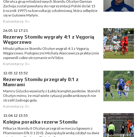
Obrońca grup młodzieżowych Stomilu Olsztyn Damian
Zacheja został powołany do reprezentacji Polski do lat 15
(rocznik 1997) na konsultację szkoleniową, która odbędzie
się w Gutowie Małym.
Komentarzy: 0 »
26.05.12 17:21
Rezerwy Stomilu wygrały 4:1 z Vęgorią
Węgorzewo
Młodzi piłkarze Stomilu Olsztyn wygrali 4:1 z Vęgorią
Węgorzewo. Podopieczni Michała Alancewicza praktycznie
zapewnili sobie utrzymanie w IV lidze.
Komentarzy: 0 »
12.05.12 15:52
Rezerwy Stomilu przegrały 0:1 z
Mamrami
Mamry Giżycko wywiozły z Łukty komplet punktów. Stomil II
Olsztyn mimo, że miał wiele sytuacji podbramkowych nie
strzelił żadnego gola.
Komentarzy: 0 »
15.04.12 15:55
Kolejna porażka rezerw Stomilu
Piłkarze Stomilu II Olsztyn przegrali w meczu ligowym z
Płomieniem Ełk 0:1 (0:0). Zwycięską bramkę zdobył na dwie