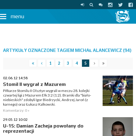
menu
ARTYKUŁY OZNACZONE TAGIEM MICHAŁ ALANCEWICZ (94)
1
2
3
4
5
02.06.12 14:58
Stomil II wygrał z Mazurem
Piłkarze Stomilu II Olsztyn wygrali w meczu 28. kolejki
czwartej ligi z Mazurem Ełk 3:2 (1:2). Bramki dla "biało-
niebieskich" zdobyli Igor Biedrzycki, Andrzej Jaroń (z
karnego) oraz Łukasz Kalkowski.
Komentarzy: 0 »
29.05.12 10:02
U-15: Damian Zacheja powołany do
reprezentacji