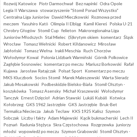
Rozwój Katowice
Piotr Darmochwał
Bez napinki
Odra Opole
Legia II Warszawa
stowarzyszenie "Stomil Ponad Wszystko"
Centralna Liga Juniorów
Dawid Mieczkowski
Rozmowa przed
meczem
Yasuhiro Katō
Olimpia II Elbląg
Kamil Kiereś
Polska U-21
Chrobry Głogów
Stomil Cup
felieton
Makroregionalna Liga
Juniorów Młodszych
Stal Mielec
(S)krytym okiem
komentarz
Śląsk
Wrocław
Tomasz Wełnicki
Robert Kiłdanowicz
Mirosław
Jabłoński
Tomasz Wełna
Irakli Meschia
Ruch Chorzów
Wołodymyr Kowal
Polonia Lidzbark Warmiński
Górnik Polkowice
Zagłębie Sosnowiec
komentarz po meczu
Mariusz Borkowski
Rafał
Kujawa
Jarosław Ratajczak
Polsat Sport
Komentarz po meczu
MKS Kluczbork
Socios Stomil
Marek Maleszewski
Warta Sieradz
Jakub Mosakowski
Podbeskidzie Bielsko-Biała
Stomil Olsztyn -
koszykówka
Tomasz Asensky
Michał Kraszewski
Wołodymyr
Tanczyk
Ernest Dzięcioł
Adrian Stawski
Lukáš Kubáň
Kotwica
Kołobrzeg
GKS 1962 Jastrzębie
GKS Jastrzębie
Bruk-Bet
Termalica Nieciecza
Jakub Tecław
KKS 1925 Kalisz
Szymon
Sobczak
Liczby i fakty
Adam Majewski
Kącik bukmacherski
Lech II
Poznań
Radunia Stężyca
Skra Częstochowa
Rozgrzewka
juniorzy
młodsi
wypowiedź po meczu
Szymon Grabowski
Stomil Olsztyn -