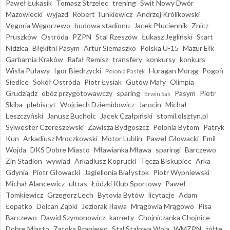
Paweł Łukasik
Tomasz Strzelec
trening
Świt Nowy Dwór
Mazowiecki
wyjazd
Robert Tunkiewicz
Andrzej Królikowski
Vęgoria Węgorzewo
budowa stadionu
Jacek Płuciennik
Znicz
Pruszków
Ostróda
PZPN
Stal Rzeszów
Łukasz Jegliński
Start
Nidzica
Błękitni Pasym
Artur Siemaszko
Polska U-15
Mazur Ełk
Garbarnia Kraków
Rafał Remisz
transfery
konkursy
konkurs
Wisła Puławy
Igor Biedrzycki
Huragan Morąg
Pogoń
Polonia Pasłęk
Siedlce
Sokół Ostróda
Piotr Łysiak
Gutów Mały
Olimpia
Grudziądz
obóz przygotowawczy
sparing
Pasym
Piotr
Erwin Sak
Skiba
plebiscyt
Wojciech Dziemidowicz
Jarocin
Michał
Leszczyński
Janusz Bucholc
Jacek Czałpiński
stomil.olsztyn.pl
Sylwester Czereszewski
Zawisza Bydgoszcz
Polonia Bytom
Patryk
Kun
Arkadiusz Mroczkowski
Motor Lublin
Paweł Głowacki
Emil
Wojda
DKS Dobre Miasto
Mławianka Mława
sparingi
Barczewo
Zin Stadion
wywiad
Arkadiusz Koprucki
Tęcza Biskupiec
Arka
Gdynia
Piotr Głowacki
Jagiellonia Białystok
Piotr Wypniewski
Michał Alancewicz
ultras
Łódzki Klub Sportowy
Paweł
Tomkiewicz
Grzegorz Lech
Bytovia Bytów
licytacje
Adam
Łopatko
Dolcan Ząbki
Jeziorak Iława
Mrągowia Mrągowo
Pisa
Barczewo
Dawid Szymonowicz
karnety
Chojniczanka Chojnice
Dobre Miasto
Zatoka Braniewo
Stal Stalowa Wola
WMZPN
żółte