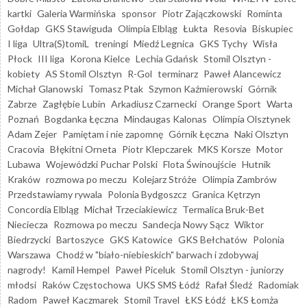
kartki
Galeria Warmińska
sponsor
Piotr Zajączkowski
Rominta
Gołdap
GKS Stawiguda
Olimpia Elbląg
Łukta
Resovia
Biskupiec
I liga
Ultra(S)tomiL
treningi
Miedź Legnica
GKS Tychy
Wisła
Płock
III liga
Korona Kielce
Lechia Gdańsk
Stomil Olsztyn -
kobiety
AS Stomil Olsztyn
R-Gol
terminarz
Paweł Alancewicz
Michał Glanowski
Tomasz Ptak
Szymon Kaźmierowski
Górnik
Zabrze
Zagłębie Lubin
Arkadiusz Czarnecki
Orange Sport
Warta
Poznań
Bogdanka Łęczna
Mindaugas Kalonas
Olimpia Olsztynek
Adam Zejer
Pamiętam i nie zapomnę
Górnik Łęczna
Naki Olsztyn
Cracovia
Błękitni Orneta
Piotr Klepczarek
MKS Korsze
Motor
Lubawa
Wojewódzki Puchar Polski
Flota Świnoujście
Hutnik
Kraków
rozmowa po meczu
Kolejarz Stróże
Olimpia Zambrów
Przedstawiamy rywala
Polonia Bydgoszcz
Granica Kętrzyn
Concordia Elbląg
Michał Trzeciakiewicz
Termalica Bruk-Bet
Nieciecza
Rozmowa po meczu
Sandecja Nowy Sącz
Wiktor
Biedrzycki
Bartoszyce
GKS Katowice
GKS Bełchatów
Polonia
Warszawa
Chodź w "biało-niebieskich" barwach i zdobywaj
nagrody!
Kamil Hempel
Paweł Piceluk
Stomil Olsztyn - juniorzy
młodsi
Raków Częstochowa
UKS SMS Łódź
Rafał Śledź
Radomiak
Radom
Paweł Kaczmarek
Stomil Travel
ŁKS Łódź
ŁKS Łomża