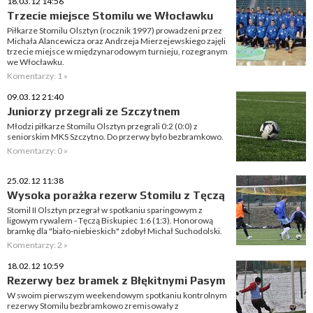
18.03.12 14:56
Trzecie miejsce Stomilu we Włocławku
Piłkarze Stomilu Olsztyn (rocznik 1997) prowadzeni przez
Michała Alancewicza oraz Andrzeja Mierzejewskiego zajęli
trzecie miejsce w międzynarodowym turnieju, rozegranym
we Włocławku.
Komentarzy: 1 »
09.03.12 21:40
Juniorzy przegrali ze Szczytnem
Młodzi piłkarze Stomilu Olsztyn przegrali 0:2 (0:0) z
seniorskim MKS Szczytno. Do przerwy było bezbramkowo.
Komentarzy: 0 »
25.02.12 11:38
Wysoka porażka rezerw Stomilu z Tęczą
Stomil II Olsztyn przegrał w spotkaniu sparingowym z
ligowym rywalem - Tęczą Biskupiec 1:6 (1:3). Honorową
bramkę dla "biało-niebieskich" zdobył Michał Suchodolski.
Komentarzy: 2 »
18.02.12 10:59
Rezerwy bez bramek z Błękitnymi Pasym
W swoim pierwszym weekendowym spotkaniu kontrolnym
rezerwy Stomilu bezbramkowo zremisowały z