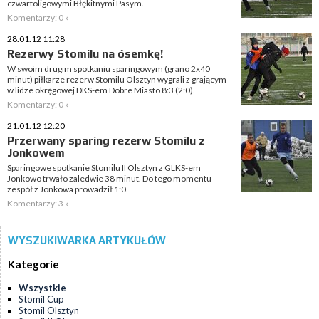
czwartoligowymi Błękitnymi Pasym.
Komentarzy: 0 »
28.01.12 11:28
Rezerwy Stomilu na ósemkę!
W swoim drugim spotkaniu sparingowym (grano 2x40
minut) piłkarze rezerw Stomilu Olsztyn wygrali z grającym
w lidze okręgowej DKS-em Dobre Miasto 8:3 (2:0).
Komentarzy: 0 »
21.01.12 12:20
Przerwany sparing rezerw Stomilu z
Jonkowem
Sparingowe spotkanie Stomilu II Olsztyn z GLKS-em
Jonkowo trwało zaledwie 38 minut. Do tego momentu
zespół z Jonkowa prowadził 1:0.
Komentarzy: 3 »
WYSZUKIWARKA ARTYKUŁÓW
Kategorie
Wszystkie
Stomil Cup
Stomil Olsztyn