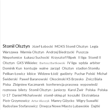
Stomil Olsztyn
Józef Łobocki
MOKS Stomil Olsztyn
Legia
Warszawa
Warmia Olsztyn
Andrzej Biedrzycki
Puszcza
Niepołomice
Łukasz Suchocki
Krzysztof Filipek
II liga
Stomil II
Olsztyn
GKS Wikielec
IV liga
sędzia
arbiter
Bartosz Bartkowski
Dominik Kun
kontuzje
walne
zarząd
Olsztyn
stadion Stomilu
Pelikan Łowicz
kibice
Widzew Łódź
gadżety
Puchar Polski
Michał
Świderski
Paweł Baranowski
Okocimski KS Brzesko
Znicz Biała
Piska
Zbigniew Kaczmarek
konferencja prasowa
wypowiedź
rozmowa
bilety
Stomil Olsztyn - juniorzy
Karol Żwir
Polska
Polska
U-17
Daniel Michałowski
stomil-sklep.pl
koszulki
Ekstraklasa
Piotr Grzymowicz
Mamry Giżycko
Wigry Suwałki
Artur Aluszyk
Radosław Stefanowicz
Drwęca Nowe Miasto Lubawskie
Dajtki