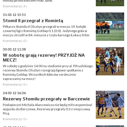
minuty przed końcem Piotr Janik.
Komentarzy: 3 »
31.03.12 15:51
Stomil II przegrał z Romintą
Piłkarze Stomilu II Olsztyn przegrali w meczu 19. kolejki
czwartej ligi z Romintą Gołdap 0:1 (0:0). Jedynego gola w
meczu strzelił w 84. minucie z rzutu karnego Łukasz Kiler.
Komentarzy: 0 »
30.03.12 11:38
W sobotę grają rezerwy! PRZYJDŹ NA
MECZ!
W sobotę o godzinie 14:00 na stadionie przy al. Piłsudskiego
rezerwy Stomilu Olsztyn rozegrają ligowe spotkanie z
Romintą Gołdap. Wszystkich kibiców serdecznie
zapraszamy na mecz!
Komentarzy: 0 »
24.03.12 16:36
Rezerwy Stomilu przegrały w Barczewie
Podopieczni Michała Alancewicza nie będą miło wspominać
wyjazdu do Barczewa. Rezerwy przegrały 0:3 z miejscową
Pisą.
Komentarzy: 0 »