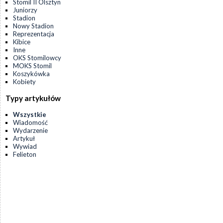
Stomil II Olsztyn
Juniorzy
Stadion
Nowy Stadion
Reprezentacja
Kibice
Inne
OKS Stomilowcy
MOKS Stomil
Koszykówka
Kobiety
Typy artykułów
Wszystkie
Wiadomość
Wydarzenie
Artykuł
Wywiad
Felieton