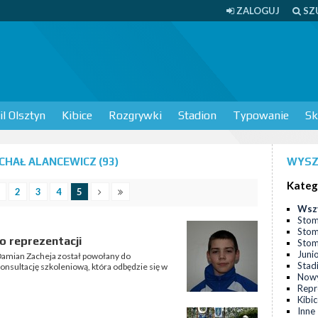
ZALOGUJ
SZ
l Olsztyn
Kibice
Rozgrywki
Stadion
Typowanie
Sk
HAŁ ALANCEWICZ (93)
WYSZ
Kateg
2
3
4
5
Wsz
Stom
Stom
o reprezentacji
Stomi
Juni
amian Zacheja został powołany do
Stad
 konsultację szkoleniową, która odbędzie się w
Nowy
Repr
Kibi
Inne