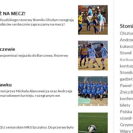
Ź NA MECZ!
 Piłsudskiego rezerwy Stomilu Olsztyn rozegrają
 kibiców serdecznie zapraszamy na mecz!
Stomi
Olszty
Andrze
Łukasz
rczewie
Stomil 
o wspominać wyjazdu do Barczewa. Rezerwy
Bartkow
kontuz
Stomil
gadżet
ławku
Paweł 
zeni przez Michała Alancewicza oraz Andrzeja
Znicz B
dzynarodowym turnieju, rozegranym we
konfer
bilety
Polska
stomil-
Grzym
0:0) z seniorskim MKS Szczytno. Do przerwy było
Wigry 