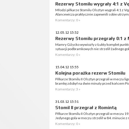
Rezerwy Stomilu wygrały 4:1 z 
Młodzi piłkarze Stomilu Olsztyn wygrali 4:1 z 
Alancewicza praktycznie zapewnili sobie utrzyma
Komentarzy: 0 »
12.05.12 15:52
Rezerwy Stomilu przegrały 0:1 z
Mamry Giżycko wywiozły z Łukty komplet punktów
sytuacji podbramkowych nie strzelił żadnego gol
Komentarzy: 0 »
15.04.12 15:55
Kolejna porażka rezerw Stomilu
Piłkarze Stomilu II Olsztyn przegrali w meczu l
bramkę zdobył na dwie minuty przed końcem Piot
Komentarzy: 3 »
31.03.12 15:51
Stomil II przegrał z Romintą
Piłkarze Stomilu II Olsztyn przegrali w meczu 19. 
Jedynego gola w meczu strzelił w 84. minucie z 
Komentarzy: 0 »