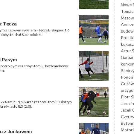
Nowe M
Tomasz
Mazowi
z Tęczą
Andrze
wym z ligowym rywalem - Tęczą Biskupiec 1:6
budowa
zdobył Michał Suchodolski.
Prusz
Łukasz 
Artur 
Garbar
i Pasym
konkur
ontrolnym rezerwy Stomilu bezbramkowo
Biedrz
ym.
Pogoń 
Gutów
przyg
Piotr S
2x40 minut) piłkarze rezerw Stomilu Olsztyn
Jarocin
re Miasto 8:3 (2:0).
Jacek 
Czeres
Bytom
Motor 
lu z Jonkowem