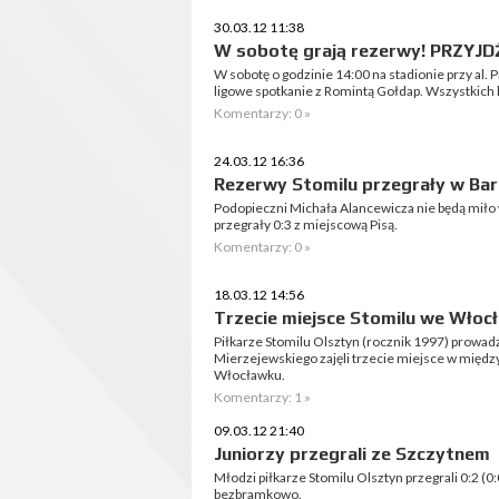
30.03.12 11:38
W sobotę grają rezerwy! PRZYJD
W sobotę o godzinie 14:00 na stadionie przy al.
ligowe spotkanie z Romintą Gołdap. Wszystkich
Komentarzy: 0 »
24.03.12 16:36
Rezerwy Stomilu przegrały w Ba
Podopieczni Michała Alancewicza nie będą mił
przegrały 0:3 z miejscową Pisą.
Komentarzy: 0 »
18.03.12 14:56
Trzecie miejsce Stomilu we Włoc
Piłkarze Stomilu Olsztyn (rocznik 1997) prowad
Mierzejewskiego zajęli trzecie miejsce w mię
Włocławku.
Komentarzy: 1 »
09.03.12 21:40
Juniorzy przegrali ze Szczytnem
Młodzi piłkarze Stomilu Olsztyn przegrali 0:2 (
bezbramkowo.