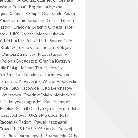
Warta Poznań
Bogdanka Łęczna
gas Kalonas
Olimpia Olsztynek
Adam
Pamiętam i nie zapomnę
Górnik Łęczna
lsztyn
Cracovia
Błękitni Orneta
Piotr
arek
MKS Korsze
Motor Lubawa
dzki Puchar Polski
Flota Świnoujście
 Kraków
rozmowa po meczu
Kolejarz
Olimpia Zambrów
Przedstawiamy
Polonia Bydgoszcz
Granica Kętrzyn
dia Elbląg
Michał Trzeciakiewicz
ica Bruk-Bet Nieciecza
Rozmowa po
Sandecja Nowy Sącz
Wiktor Biedrzycki
zyce
GKS Katowice
GKS Bełchatów
a Warszawa
Chodź w "biało-niebieskich"
h i zdobywaj nagrody!
Kamil Hempel
Piceluk
Stomil Olsztyn - juniorzy młodsi
 Częstochowa
UKS SMS Łódź
Rafał
Radomiak Radom
Paweł Kaczmarek
Travel
ŁKS Łódź
ŁKS Łomża
Rozwój
ice
Piotr Darmochwał
Bez napinki
Odra