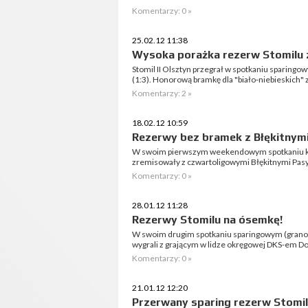
Komentarzy: 0 »
25.02.12 11:38
Wysoka porażka rezerw Stomilu 
Stomil II Olsztyn przegrał w spotkaniu sparingo
(1:3). Honorową bramkę dla "biało-niebieskich" 
Komentarzy: 2 »
18.02.12 10:59
Rezerwy bez bramek z Błękitnym
W swoim pierwszym weekendowym spotkaniu k
zremisowały z czwartoligowymi Błękitnymi Pas
Komentarzy: 0 »
28.01.12 11:28
Rezerwy Stomilu na ósemkę!
W swoim drugim spotkaniu sparingowym (grano 
wygrali z grającym w lidze okręgowej DKS-em Dob
Komentarzy: 0 »
21.01.12 12:20
Przerwany sparing rezerw Stomi