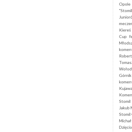
Opole
"Stomi
Junior
mecze
Kiereś
Cup
f
Młods
koment
Robert
Tomas
Wołod
Górnik
koment
Kujaw
Koment
Stomil
Jakub 
Stomil
Michał
Dzięcio