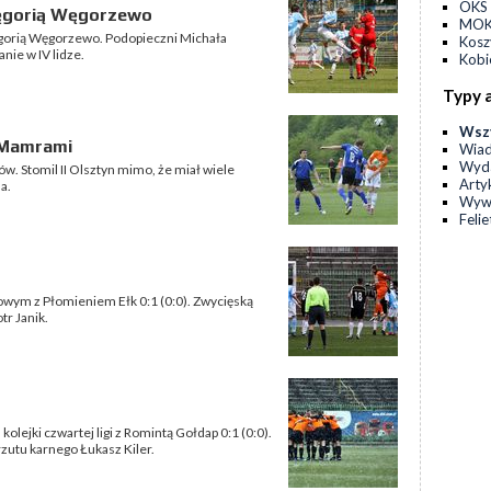
OKS 
Vęgorią Węgorzewo
MOKS
Vęgorią Węgorzewo. Podopieczni Michała
Kos
nie w IV lidze.
Kobi
Typy 
Wsz
 Mamrami
Wia
Wyda
. Stomil II Olsztyn mimo, że miał wiele
Arty
a.
Wyw
Feli
igowym z Płomieniem Ełk 0:1 (0:0). Zwycięską
r Janik.
kolejki czwartej ligi z Romintą Gołdap 0:1 (0:0).
rzutu karnego Łukasz Kiler.