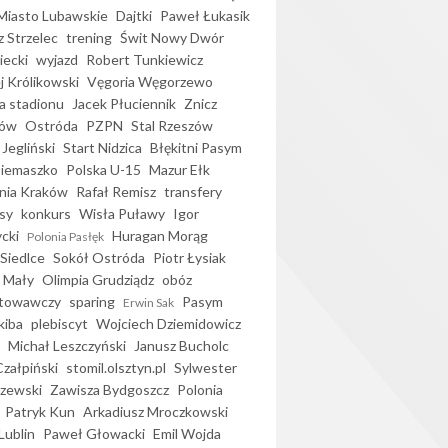
iasto Lubawskie
Dajtki
Paweł Łukasik
 Strzelec
trening
Świt Nowy Dwór
ecki
wyjazd
Robert Tunkiewicz
j Królikowski
Vęgoria Węgorzewo
 stadionu
Jacek Płuciennik
Znicz
ków
Ostróda
PZPN
Stal Rzeszów
Jegliński
Start Nidzica
Błękitni Pasym
Siemaszko
Polska U-15
Mazur Ełk
nia Kraków
Rafał Remisz
transfery
sy
konkurs
Wisła Puławy
Igor
ycki
Huragan Morąg
Polonia Pasłęk
Siedlce
Sokół Ostróda
Piotr Łysiak
 Mały
Olimpia Grudziądz
obóz
otowawczy
sparing
Pasym
Erwin Sak
kiba
plebiscyt
Wojciech Dziemidowicz
Michał Leszczyński
Janusz Bucholc
Czałpiński
stomil.olsztyn.pl
Sylwester
zewski
Zawisza Bydgoszcz
Polonia
Patryk Kun
Arkadiusz Mroczkowski
Lublin
Paweł Głowacki
Emil Wojda