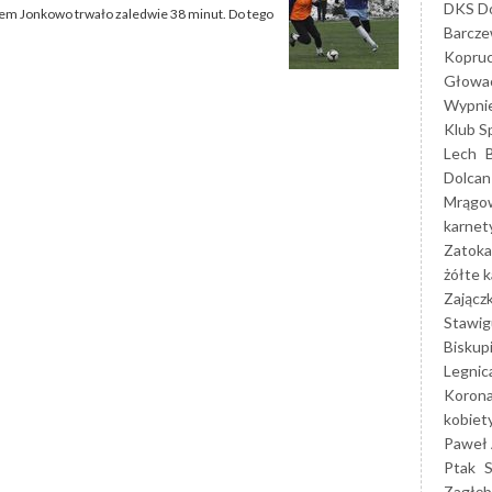
DKS Do
-em Jonkowo trwało zaledwie 38 minut. Do tego
Barcz
Kopruc
Głowa
Wypni
Klub S
Lech
Dolcan
Mrągo
karnet
Zatoka
żółte k
Zającz
Stawig
Biskup
Legnic
Korona
kobiet
Paweł 
Ptak
Zagłęb