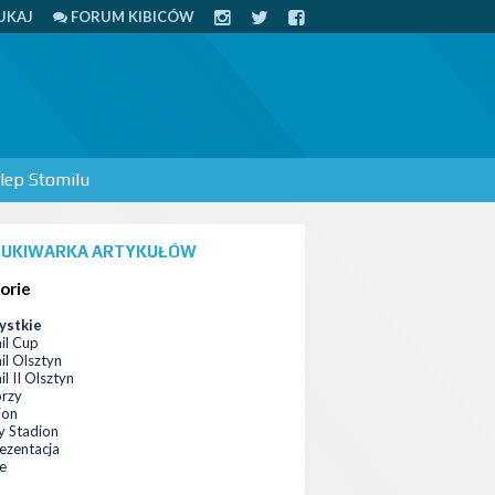
UKAJ
FORUM KIBICÓW
lep Stomilu
UKIWARKA ARTYKUŁÓW
orie
ystkie
il Cup
il Olsztyn
l II Olsztyn
orzy
ion
 Stadion
ezentacja
ce