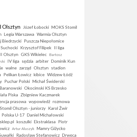
l Olsztyn
Józef Łobocki
MOKS Stomil
n
Legia Warszawa
Warmia Olsztyn
j Biedrzycki
Puszcza Niepołomice
 Suchocki
Krzysztof Filipek
II liga
II Olsztyn
GKS Wikielec
Bartosz
IV liga
sędzia
arbiter
Dominik Kun
ski
je
walne
zarząd
Olsztyn
stadion
u
Pelikan Łowicz
kibice
Widzew Łódź
y
Puchar Polski
Michał Świderski
Baranowski
Okocimski KS Brzesko
iała Piska
Zbigniew Kaczmarek
encja prasowa
wypowiedź
rozmowa
Stomil Olsztyn - juniorzy
Karol Żwir
Polska U-17
Daniel Michałowski
sklep.pl
koszulki
Ekstraklasa
Piotr
owicz
Mamry Giżycko
Artur Aluszyk
Suwałki
Radosław Stefanowicz
Drwęca