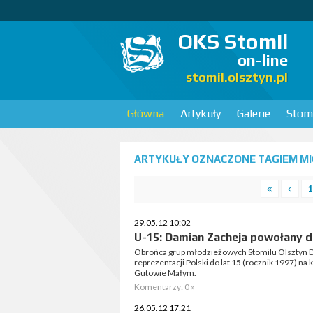
OKS Stomil
on-line
stomil.olsztyn.pl
Główna
Artykuły
Galerie
Stomi
ARTYKUŁY OZNACZONE TAGIEM MIC
1
29.05.12 10:02
U-15: Damian Zacheja powołany d
Obrońca grup młodzieżowych Stomilu Olsztyn D
reprezentacji Polski do lat 15 (rocznik 1997) na
Gutowie Małym.
Komentarzy: 0 »
26.05.12 17:21