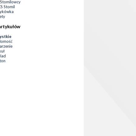
Stomilowcy
 Stomil
zykówka
ety
artykułów
ystkie
domość
rzenie
kuł
iad
eton