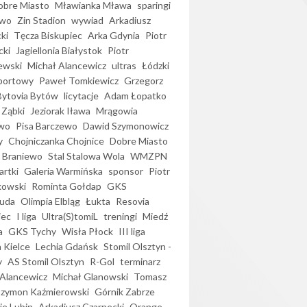
bre Miasto
Mławianka Mława
sparingi
ewo
Zin Stadion
wywiad
Arkadiusz
ki
Tęcza Biskupiec
Arka Gdynia
Piotr
cki
Jagiellonia Białystok
Piotr
ewski
Michał Alancewicz
ultras
Łódzki
portowy
Paweł Tomkiewicz
Grzegorz
Bytovia Bytów
licytacje
Adam Łopatko
 Ząbki
Jeziorak Iława
Mrągowia
wo
Pisa Barczewo
Dawid Szymonowicz
y
Chojniczanka Chojnice
Dobre Miasto
 Braniewo
Stal Stalowa Wola
WMZPN
artki
Galeria Warmińska
sponsor
Piotr
kowski
Rominta Gołdap
GKS
uda
Olimpia Elbląg
Łukta
Resovia
iec
I liga
Ultra(S)tomiL
treningi
Miedź
a
GKS Tychy
Wisła Płock
III liga
 Kielce
Lechia Gdańsk
Stomil Olsztyn -
y
AS Stomil Olsztyn
R-Gol
terminarz
Alancewicz
Michał Glanowski
Tomasz
Szymon Kaźmierowski
Górnik Zabrze
ie Lubin
Arkadiusz Czarnecki
Orange