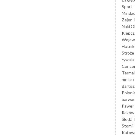
Sport
Mindau
Zejer
Naki O
Klepcz
Wojewó
Hutnik
Stróże
rywala
Concor
Termal
meczu
Bartos
Poloni
barwac
Paweł 
Raków
Śledź
Stomil 
Katow