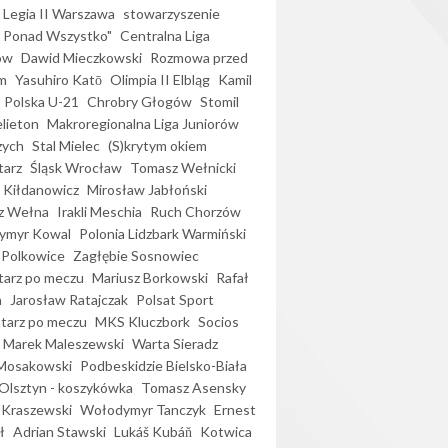
Legia II Warszawa
stowarzyszenie
l Ponad Wszystko"
Centralna Liga
ów
Dawid Mieczkowski
Rozmowa przed
m
Yasuhiro Katō
Olimpia II Elbląg
Kamil
Polska U-21
Chrobry Głogów
Stomil
elieton
Makroregionalna Liga Juniorów
zych
Stal Mielec
(S)krytym okiem
arz
Śląsk Wrocław
Tomasz Wełnicki
 Kiłdanowicz
Mirosław Jabłoński
z Wełna
Irakli Meschia
Ruch Chorzów
ymyr Kowal
Polonia Lidzbark Warmiński
 Polkowice
Zagłębie Sosnowiec
arz po meczu
Mariusz Borkowski
Rafał
a
Jarosław Ratajczak
Polsat Sport
arz po meczu
MKS Kluczbork
Socios
Marek Maleszewski
Warta Sieradz
Mosakowski
Podbeskidzie Bielsko-Biała
 Olsztyn - koszykówka
Tomasz Asensky
 Kraszewski
Wołodymyr Tanczyk
Ernest
ł
Adrian Stawski
Lukáš Kubáň
Kotwica