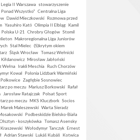
Legia II Warszawa
stowarzyszenie
l Ponad Wszystko"
Centralna Liga
ów
Dawid Mieczkowski
Rozmowa przed
m
Yasuhiro Katō
Olimpia II Elbląg
Kamil
Polska U-21
Chrobry Głogów
Stomil
elieton
Makroregionalna Liga Juniorów
zych
Stal Mielec
(S)krytym okiem
arz
Śląsk Wrocław
Tomasz Wełnicki
 Kiłdanowicz
Mirosław Jabłoński
z Wełna
Irakli Meschia
Ruch Chorzów
ymyr Kowal
Polonia Lidzbark Warmiński
 Polkowice
Zagłębie Sosnowiec
arz po meczu
Mariusz Borkowski
Rafał
a
Jarosław Ratajczak
Polsat Sport
arz po meczu
MKS Kluczbork
Socios
Marek Maleszewski
Warta Sieradz
Mosakowski
Podbeskidzie Bielsko-Biała
 Olsztyn - koszykówka
Tomasz Asensky
 Kraszewski
Wołodymyr Tanczyk
Ernest
ł
Adrian Stawski
Lukáš Kubáň
Kotwica