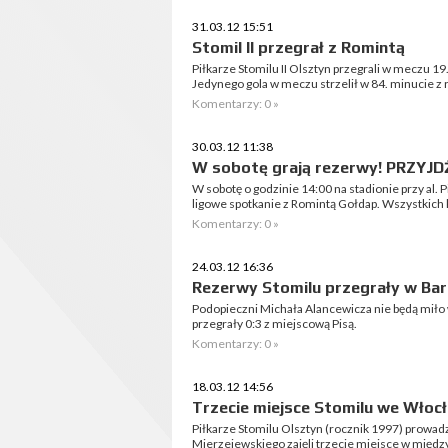
31.03.12 15:51
Stomil II przegrał z Romintą
Piłkarze Stomilu II Olsztyn przegrali w meczu 19. 
Jedynego gola w meczu strzelił w 84. minucie z 
Komentarzy: 0 »
30.03.12 11:38
W sobotę grają rezerwy! PRZYJD
W sobotę o godzinie 14:00 na stadionie przy al.
ligowe spotkanie z Romintą Gołdap. Wszystkich
Komentarzy: 0 »
24.03.12 16:36
Rezerwy Stomilu przegrały w Ba
Podopieczni Michała Alancewicza nie będą mił
przegrały 0:3 z miejscową Pisą.
Komentarzy: 0 »
18.03.12 14:56
Trzecie miejsce Stomilu we Włoc
Piłkarze Stomilu Olsztyn (rocznik 1997) prowad
Mierzejewskiego zajęli trzecie miejsce w mię