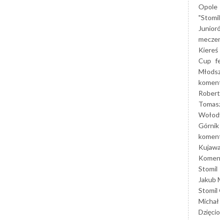
Opole
"Stomi
Junior
mecze
Kiereś
Cup
f
Młods
koment
Robert
Tomas
Wołod
Górnik
koment
Kujaw
Koment
Stomil
Jakub 
Stomil
Michał
Dzięcio