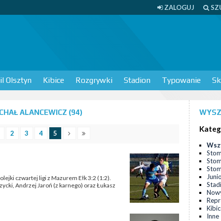
ZALOGUJ
SZ
l Olsztyn
Kibice
Rozgrywki
Stadion
Typowanie
Sk
HAŁ ALANCEWICZ (94)
WYSZ
Kateg
2
3
4
5
Wsz
Stom
Stom
Stomi
Juni
lejki czwartej ligi z Mazurem Ełk 3:2 (1:2).
Stad
rzycki, Andrzej Jaroń (z karnego) oraz Łukasz
Nowy
Repr
Kibi
Inne