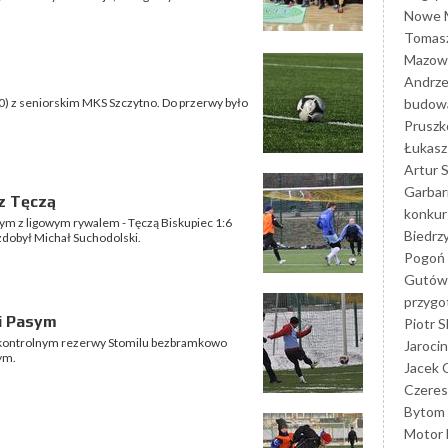
Nowe M
Tomasz
Mazowi
Andrze
budowa
0:0) z seniorskim MKS Szczytno. Do przerwy było
Prusz
Łukasz 
Artur 
Garbar
z Tęczą
konkur
wym z ligowym rywalem - Tęczą Biskupiec 1:6
Biedrz
zdobył Michał Suchodolski.
Pogoń 
Gutów
przyg
i Pasym
Piotr S
ontrolnym rezerwy Stomilu bezbramkowo
Jarocin
ym.
Jacek 
Czeres
Bytom
Motor 