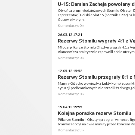
U-15: Damian Zacheja powołany d
Obrońca grup młodzieżowych Stomilu Olsztyn D
reprezentacji Polski do lat 15 (rocznik 1997) na
Gutowie Małym.
Komentarzy: 0 »
26.05.12 17:21
Rezerwy Stomilu wygrały 4:1 z 
Młodzi piłkarze Stomilu Olsztyn wygrali 4:1 z 
Alancewicza praktycznie zapewnili sobie utrzyma
Komentarzy: 0 »
12.05.12 15:52
Rezerwy Stomilu przegrały 0:1 z
Mamry Giżycko wywiozły z Łukty komplet punktów
sytuacji podbramkowych nie strzelił żadnego gol
Komentarzy: 0 »
15.04.12 15:55
Kolejna porażka rezerw Stomilu
Piłkarze Stomilu II Olsztyn przegrali w meczu l
bramkę zdobył na dwie minuty przed końcem Piot
Komentarzy: 3 »