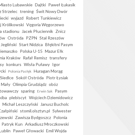
iasto Lubawskie
Dajtki
Paweł Łukasik
 Strzelec
trening
Świt Nowy Dwór
ecki
wyjazd
Robert Tunkiewicz
j Królikowski
Vęgoria Węgorzewo
 stadionu
Jacek Płuciennik
Znicz
ków
Ostróda
PZPN
Stal Rzeszów
Jegliński
Start Nidzica
Błękitni Pasym
Siemaszko
Polska U-15
Mazur Ełk
nia Kraków
Rafał Remisz
transfery
sy
konkurs
Wisła Puławy
Igor
ycki
Huragan Morąg
Polonia Pasłęk
Siedlce
Sokół Ostróda
Piotr Łysiak
 Mały
Olimpia Grudziądz
obóz
otowawczy
sparing
Pasym
Erwin Sak
kiba
plebiscyt
Wojciech Dziemidowicz
Michał Leszczyński
Janusz Bucholc
Czałpiński
stomil.olsztyn.pl
Sylwester
zewski
Zawisza Bydgoszcz
Polonia
Patryk Kun
Arkadiusz Mroczkowski
Lublin
Paweł Głowacki
Emil Wojda