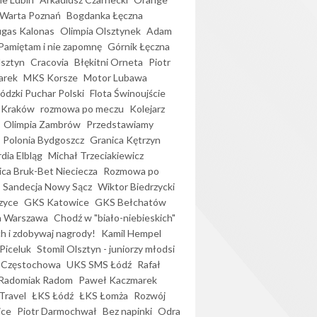
Warta Poznań
Bogdanka Łęczna
gas Kalonas
Olimpia Olsztynek
Adam
Pamiętam i nie zapomnę
Górnik Łęczna
lsztyn
Cracovia
Błękitni Orneta
Piotr
arek
MKS Korsze
Motor Lubawa
dzki Puchar Polski
Flota Świnoujście
 Kraków
rozmowa po meczu
Kolejarz
Olimpia Zambrów
Przedstawiamy
Polonia Bydgoszcz
Granica Kętrzyn
dia Elbląg
Michał Trzeciakiewicz
ica Bruk-Bet Nieciecza
Rozmowa po
Sandecja Nowy Sącz
Wiktor Biedrzycki
zyce
GKS Katowice
GKS Bełchatów
a Warszawa
Chodź w "biało-niebieskich"
h i zdobywaj nagrody!
Kamil Hempel
Piceluk
Stomil Olsztyn - juniorzy młodsi
 Częstochowa
UKS SMS Łódź
Rafał
Radomiak Radom
Paweł Kaczmarek
Travel
ŁKS Łódź
ŁKS Łomża
Rozwój
ice
Piotr Darmochwał
Bez napinki
Odra