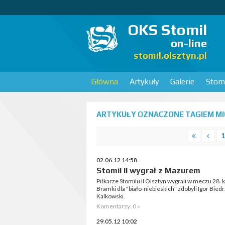
OKS Stomil
on-line
stomil.olsztyn.pl
Główna
Artykuły
Galerie
Stomi
ARTYKUŁY OZNACZONE TAGIEM MIC
1
02.06.12 14:58
Stomil II wygrał z Mazurem
Piłkarze Stomilu II Olsztyn wygrali w meczu 28. ko
Bramki dla "biało-niebieskich" zdobyli Igor Bied
Kalkowski.
Komentarzy: 0 »
29.05.12 10:02