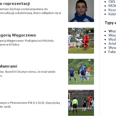
OKS 
o reprezentacji
MOKS
amian Zacheja został powołany do
Kos
 konsultację szkoleniową, która odbędzie się w
Kobi
Typy 
Wsz
Vęgorią Węgorzewo
Wia
Wyda
Vęgorią Węgorzewo. Podopieczni Michała
Arty
nie w IV lidze.
Wyw
Feli
 Mamrami
. Stomil II Olsztyn mimo, że miał wiele
a.
igowym z Płomieniem Ełk 0:1 (0:0). Zwycięską
r Janik.