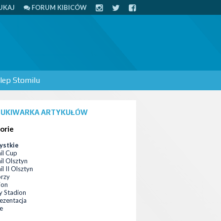
UKAJ
FORUM KIBICÓW
lep Stomilu
UKIWARKA ARTYKUŁÓW
orie
ystkie
il Cup
il Olsztyn
l II Olsztyn
orzy
ion
 Stadion
ezentacja
ce