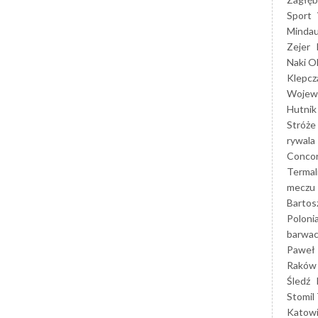
Sport
Mindau
Zejer
Naki O
Klepcz
Wojewó
Hutnik
Stróże
rywala
Concor
Termal
meczu
Bartos
Poloni
barwac
Paweł 
Raków
Śledź
Stomil 
Katow