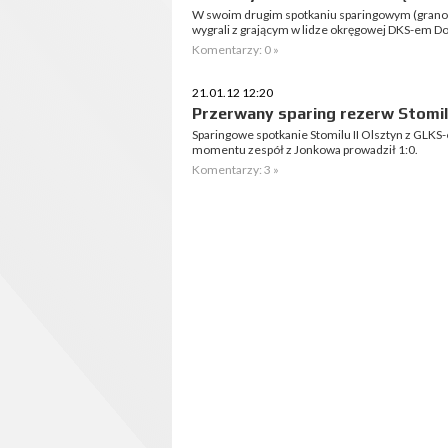
W swoim drugim spotkaniu sparingowym (grano 
wygrali z grającym w lidze okręgowej DKS-em Dob
Komentarzy: 0 »
21.01.12 12:20
Przerwany sparing rezerw Stomi
Sparingowe spotkanie Stomilu II Olsztyn z GLKS
momentu zespół z Jonkowa prowadził 1:0.
Komentarzy: 3 »