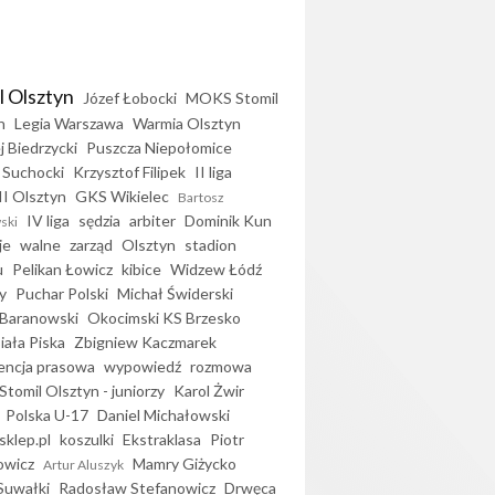
l Olsztyn
Józef Łobocki
MOKS Stomil
n
Legia Warszawa
Warmia Olsztyn
j Biedrzycki
Puszcza Niepołomice
 Suchocki
Krzysztof Filipek
II liga
II Olsztyn
GKS Wikielec
Bartosz
IV liga
sędzia
arbiter
Dominik Kun
ski
je
walne
zarząd
Olsztyn
stadion
u
Pelikan Łowicz
kibice
Widzew Łódź
y
Puchar Polski
Michał Świderski
Baranowski
Okocimski KS Brzesko
iała Piska
Zbigniew Kaczmarek
encja prasowa
wypowiedź
rozmowa
Stomil Olsztyn - juniorzy
Karol Żwir
Polska U-17
Daniel Michałowski
sklep.pl
koszulki
Ekstraklasa
Piotr
owicz
Mamry Giżycko
Artur Aluszyk
Suwałki
Radosław Stefanowicz
Drwęca