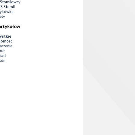
Stomilowcy
 Stomil
zykówka
ety
artykułów
ystkie
domość
rzenie
kuł
iad
eton