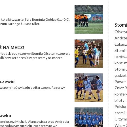
kolejki czwartej ligi z Romintą Gołdap 0:1 (0:0).
Stomi
rzutu karnego Łukasz Kiler.
Olszty
Andrze
Łukasz
Ź NA MECZ!
Stomil 
 Piłsudskiego rezerwy Stomilu Olsztyn rozegrają
Bartkow
 kibiców serdecznie zapraszamy na mecz!
kontuz
Stomil
gadżet
rczewie
Paweł 
Znicz B
o wspominać wyjazdu do Barczewa. Rezerwy
konfer
bilety
Polska
stomil-
ławku
Grzym
zeni przez Michała Alancewicza oraz Andrzeja
Wigry 
dzynarodowym turnieju, rozegranym we