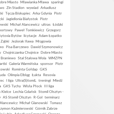
bre Miasto
Mławianka Mława
sparingi
ewo
Zin Stadion
wywiad
Arkadiusz
ki
Tęcza Biskupiec
Arka Gdynia
Piotr
cki
Jagiellonia Białystok
Piotr
ewski
Michał Alancewicz
ultras
Łódzki
portowy
Paweł Tomkiewicz
Grzegorz
Bytovia Bytów
licytacje
Adam Łopatko
 Ząbki
Jeziorak Iława
Mrągowia
wo
Pisa Barczewo
Dawid Szymonowicz
y
Chojniczanka Chojnice
Dobre Miasto
 Braniewo
Stal Stalowa Wola
WMZPN
artki
Galeria Warmińska
sponsor
Piotr
kowski
Rominta Gołdap
GKS
uda
Olimpia Elbląg
Łukta
Resovia
iec
I liga
Ultra(S)tomiL
treningi
Miedź
a
GKS Tychy
Wisła Płock
III liga
 Kielce
Lechia Gdańsk
Stomil Olsztyn -
y
AS Stomil Olsztyn
R-Gol
terminarz
Alancewicz
Michał Glanowski
Tomasz
Szymon Kaźmierowski
Górnik Zabrze
ie Lubin
Arkadiusz Czarnecki
Orange