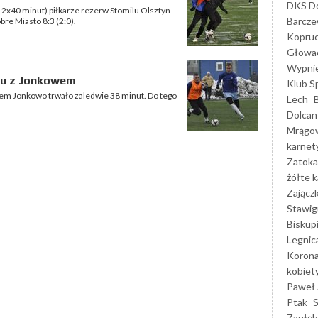
DKS Do
2x40 minut) piłkarze rezerw Stomilu Olsztyn
Barcz
re Miasto 8:3 (2:0).
Kopruc
Głowa
Wypni
lu z Jonkowem
Klub S
-em Jonkowo trwało zaledwie 38 minut. Do tego
Lech
Dolcan
Mrągo
karnet
Zatoka
żółte k
Zającz
Stawig
Biskup
Legnic
Korona
kobiet
Paweł 
Ptak
Zagłęb