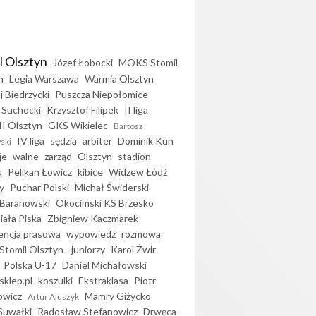
l Olsztyn
Józef Łobocki
MOKS Stomil
n
Legia Warszawa
Warmia Olsztyn
j Biedrzycki
Puszcza Niepołomice
 Suchocki
Krzysztof Filipek
II liga
II Olsztyn
GKS Wikielec
Bartosz
IV liga
sędzia
arbiter
Dominik Kun
ski
je
walne
zarząd
Olsztyn
stadion
u
Pelikan Łowicz
kibice
Widzew Łódź
y
Puchar Polski
Michał Świderski
Baranowski
Okocimski KS Brzesko
iała Piska
Zbigniew Kaczmarek
encja prasowa
wypowiedź
rozmowa
Stomil Olsztyn - juniorzy
Karol Żwir
Polska U-17
Daniel Michałowski
sklep.pl
koszulki
Ekstraklasa
Piotr
owicz
Mamry Giżycko
Artur Aluszyk
Suwałki
Radosław Stefanowicz
Drwęca