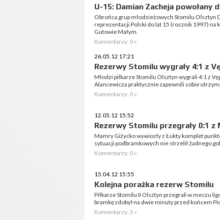
U-15: Damian Zacheja powołany d
Obrońca grup młodzieżowych Stomilu Olsztyn D
reprezentacji Polski do lat 15 (rocznik 1997) na
Gutowie Małym.
Komentarzy: 0 »
26.05.12 17:21
Rezerwy Stomilu wygrały 4:1 z 
Młodzi piłkarze Stomilu Olsztyn wygrali 4:1 z 
Alancewicza praktycznie zapewnili sobie utrzyma
Komentarzy: 0 »
12.05.12 15:52
Rezerwy Stomilu przegrały 0:1 z
Mamry Giżycko wywiozły z Łukty komplet punktów
sytuacji podbramkowych nie strzelił żadnego gol
Komentarzy: 0 »
15.04.12 15:55
Kolejna porażka rezerw Stomilu
Piłkarze Stomilu II Olsztyn przegrali w meczu l
bramkę zdobył na dwie minuty przed końcem Piot
Komentarzy: 3 »