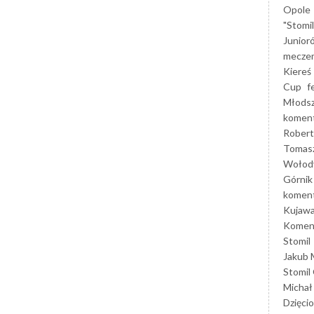
Opole
"Stomi
Junior
mecze
Kiereś
Cup
f
Młods
koment
Robert
Tomas
Wołod
Górnik
koment
Kujaw
Koment
Stomil
Jakub 
Stomil
Michał
Dzięcio