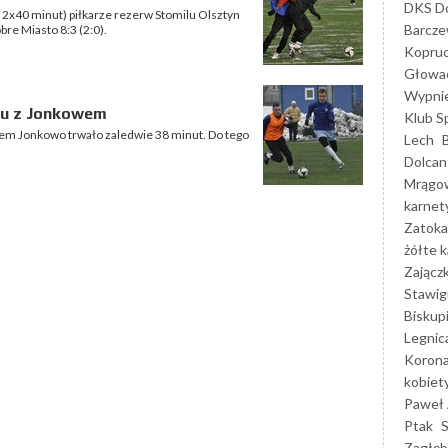
DKS Do
2x40 minut) piłkarze rezerw Stomilu Olsztyn
Barcz
re Miasto 8:3 (2:0).
Kopruc
Głowa
Wypni
lu z Jonkowem
Klub S
-em Jonkowo trwało zaledwie 38 minut. Do tego
Lech
Dolcan
Mrągo
karnet
Zatoka
żółte k
Zającz
Stawig
Biskup
Legnic
Korona
kobiet
Paweł 
Ptak
Zagłęb