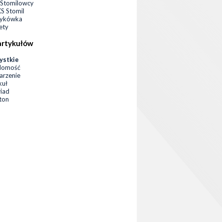
Stomilowcy
 Stomil
zykówka
ety
artykułów
ystkie
domość
rzenie
kuł
iad
eton