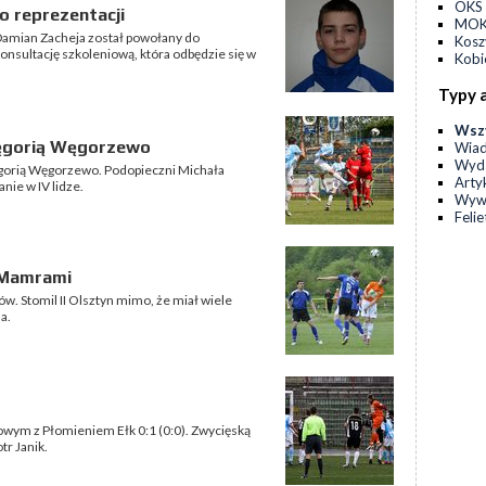
OKS 
o reprezentacji
MOKS
amian Zacheja został powołany do
Kos
 konsultację szkoleniową, która odbędzie się w
Kobi
Typy 
Wsz
Vęgorią Węgorzewo
Wia
Wyda
Vęgorią Węgorzewo. Podopieczni Michała
Arty
nie w IV lidze.
Wyw
Feli
 Mamrami
. Stomil II Olsztyn mimo, że miał wiele
a.
igowym z Płomieniem Ełk 0:1 (0:0). Zwycięską
r Janik.