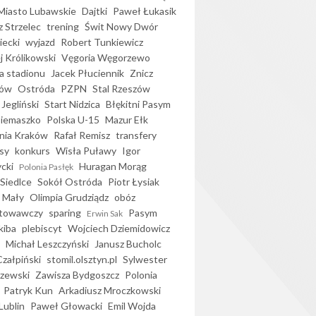
iasto Lubawskie
Dajtki
Paweł Łukasik
 Strzelec
trening
Świt Nowy Dwór
ecki
wyjazd
Robert Tunkiewicz
j Królikowski
Vęgoria Węgorzewo
 stadionu
Jacek Płuciennik
Znicz
ków
Ostróda
PZPN
Stal Rzeszów
Jegliński
Start Nidzica
Błękitni Pasym
Siemaszko
Polska U-15
Mazur Ełk
nia Kraków
Rafał Remisz
transfery
sy
konkurs
Wisła Puławy
Igor
ycki
Huragan Morąg
Polonia Pasłęk
Siedlce
Sokół Ostróda
Piotr Łysiak
 Mały
Olimpia Grudziądz
obóz
otowawczy
sparing
Pasym
Erwin Sak
kiba
plebiscyt
Wojciech Dziemidowicz
Michał Leszczyński
Janusz Bucholc
Czałpiński
stomil.olsztyn.pl
Sylwester
zewski
Zawisza Bydgoszcz
Polonia
Patryk Kun
Arkadiusz Mroczkowski
Lublin
Paweł Głowacki
Emil Wojda