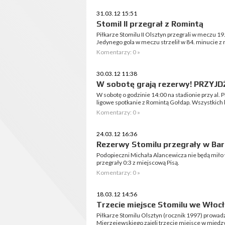
31.03.12 15:51
Stomil II przegrał z Romintą
Piłkarze Stomilu II Olsztyn przegrali w meczu 19. 
Jedynego gola w meczu strzelił w 84. minucie z 
Komentarzy: 0 »
30.03.12 11:38
W sobotę grają rezerwy! PRZYJD
W sobotę o godzinie 14:00 na stadionie przy al.
ligowe spotkanie z Romintą Gołdap. Wszystkich
Komentarzy: 0 »
24.03.12 16:36
Rezerwy Stomilu przegrały w Ba
Podopieczni Michała Alancewicza nie będą mił
przegrały 0:3 z miejscową Pisą.
Komentarzy: 0 »
18.03.12 14:56
Trzecie miejsce Stomilu we Włoc
Piłkarze Stomilu Olsztyn (rocznik 1997) prowad
Mierzejewskiego zajęli trzecie miejsce w mię