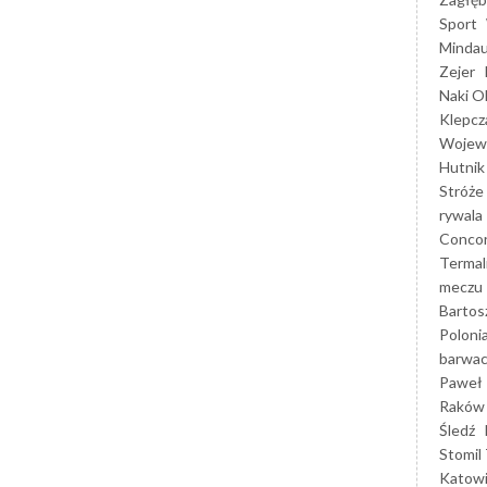
Sport
Mindau
Zejer
Naki O
Klepcz
Wojewó
Hutnik
Stróże
rywala
Concor
Termal
meczu
Bartos
Poloni
barwac
Paweł 
Raków
Śledź
Stomil 
Katow