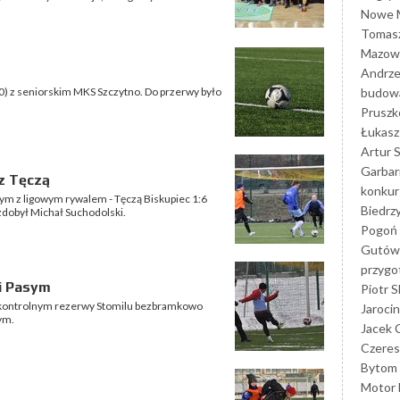
Nowe M
Tomasz
Mazowi
Andrze
budowa
0:0) z seniorskim MKS Szczytno. Do przerwy było
Prusz
Łukasz 
Artur 
Garbar
z Tęczą
konkur
wym z ligowym rywalem - Tęczą Biskupiec 1:6
Biedrz
zdobył Michał Suchodolski.
Pogoń 
Gutów
przyg
i Pasym
Piotr S
ontrolnym rezerwy Stomilu bezbramkowo
Jarocin
ym.
Jacek 
Czeres
Bytom
Motor 