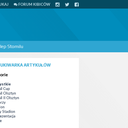
UKAJ
FORUM KIBICÓW
lep Stomilu
UKIWARKA ARTYKUŁÓW
orie
ystkie
il Cup
il Olsztyn
l II Olsztyn
orzy
ion
 Stadion
ezentacja
ce