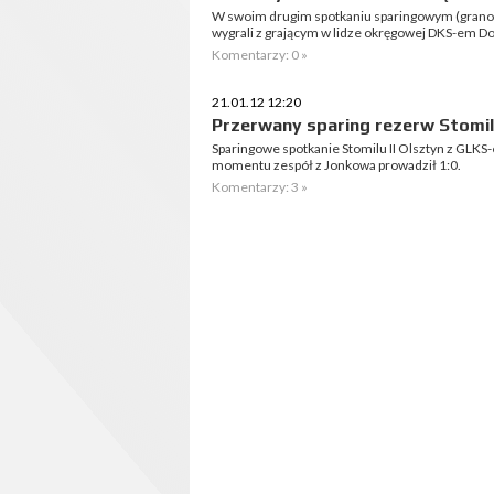
W swoim drugim spotkaniu sparingowym (grano 
wygrali z grającym w lidze okręgowej DKS-em Dob
Komentarzy: 0 »
21.01.12 12:20
Przerwany sparing rezerw Stomi
Sparingowe spotkanie Stomilu II Olsztyn z GLKS
momentu zespół z Jonkowa prowadził 1:0.
Komentarzy: 3 »