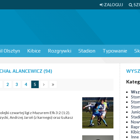
ZALOGUJ
SZ
l Olsztyn
Kibice
Rozgrywki
Stadion
Typowanie
Sk
HAŁ ALANCEWICZ (94)
WYSZ
Kateg
2
3
4
5
Wsz
Stom
Stom
Stomi
Juni
lejki czwartej ligi z Mazurem Ełk 3:2 (1:2).
Stad
rzycki, Andrzej Jaroń (z karnego) oraz Łukasz
Nowy
Repr
Kibi
Inne