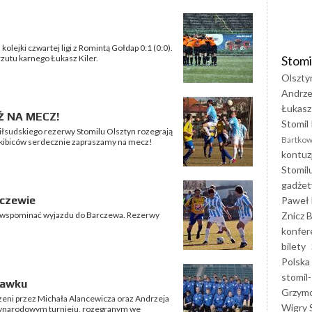
kolejki czwartej ligi z Romintą Gołdap 0:1 (0:0).
Stomi
rzutu karnego Łukasz Kiler.
Olszty
Andrze
Łukasz
Ź NA MECZ!
Stomil 
 Piłsudskiego rezerwy Stomilu Olsztyn rozegrają
Bartkow
 kibiców serdecznie zapraszamy na mecz!
kontuz
Stomil
gadżet
rczewie
Paweł 
Znicz B
o wspominać wyjazdu do Barczewa. Rezerwy
konfer
bilety
Polska
stomil-
ławku
Grzym
zeni przez Michała Alancewicza oraz Andrzeja
Wigry 
dzynarodowym turnieju, rozegranym we