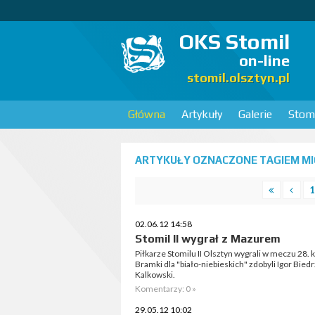
OKS Stomil
on-line
stomil.olsztyn.pl
Główna
Artykuły
Galerie
Stomi
ARTYKUŁY OZNACZONE TAGIEM MIC
1
02.06.12 14:58
Stomil II wygrał z Mazurem
Piłkarze Stomilu II Olsztyn wygrali w meczu 28. ko
Bramki dla "biało-niebieskich" zdobyli Igor Bied
Kalkowski.
Komentarzy: 0 »
29.05.12 10:02