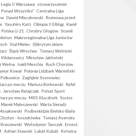
Legia II Warszawa
stowarzyszenie
l Ponad Wszystko"
Centralna Liga
ów
Dawid Mieczkowski
Rozmowa przed
m
Yasuhiro Katō
Olimpia II Elbląg
Kamil
Polska U-21
Chrobry Głogów
Stomil
elieton
Makroregionalna Liga Juniorów
zych
Stal Mielec
(S)krytym okiem
arz
Śląsk Wrocław
Tomasz Wełnicki
 Kiłdanowicz
Mirosław Jabłoński
z Wełna
Irakli Meschia
Ruch Chorzów
ymyr Kowal
Polonia Lidzbark Warmiński
 Polkowice
Zagłębie Sosnowiec
arz po meczu
Mariusz Borkowski
Rafał
a
Jarosław Ratajczak
Polsat Sport
arz po meczu
MKS Kluczbork
Socios
Marek Maleszewski
Warta Sieradz
Mosakowski
Podbeskidzie Bielsko-Biała
 Olsztyn - koszykówka
Tomasz Asensky
 Kraszewski
Wołodymyr Tanczyk
Ernest
ł
Adrian Stawski
Lukáš Kubáň
Kotwica