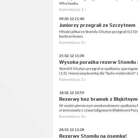
Włocławku.
Komentarzy: 1 »
09.03.12 21:40
Juniorzy przegrali ze Szczytnem
Młodzi piłkarze Stomilu Olsztyn przegrali 0:2 (
bezbramkowo.
Komentarzy: 0 »
25.02.12 11:38
Wysoka porażka rezerw Stomilu 
Stomil II Olsztyn przegrał w spotkaniu sparingo
(1:3). Honorową bramkę dla "biało-niebieskich" 
Komentarzy: 2 »
18.02.12 10:59
Rezerwy bez bramek z Błękitnym
W swoim pierwszym weekendowym spotkaniu k
zremisowały z czwartoligowymi Błękitnymi Pas
Komentarzy: 0 »
28.01.12 11:28
Rezerwy Stomilu na ósemkę!