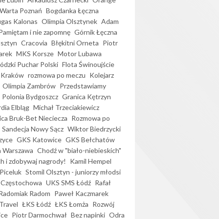
Warta Poznań
Bogdanka Łęczna
gas Kalonas
Olimpia Olsztynek
Adam
Pamiętam i nie zapomnę
Górnik Łęczna
lsztyn
Cracovia
Błękitni Orneta
Piotr
arek
MKS Korsze
Motor Lubawa
dzki Puchar Polski
Flota Świnoujście
 Kraków
rozmowa po meczu
Kolejarz
Olimpia Zambrów
Przedstawiamy
Polonia Bydgoszcz
Granica Kętrzyn
dia Elbląg
Michał Trzeciakiewicz
ica Bruk-Bet Nieciecza
Rozmowa po
Sandecja Nowy Sącz
Wiktor Biedrzycki
zyce
GKS Katowice
GKS Bełchatów
a Warszawa
Chodź w "biało-niebieskich"
h i zdobywaj nagrody!
Kamil Hempel
Piceluk
Stomil Olsztyn - juniorzy młodsi
 Częstochowa
UKS SMS Łódź
Rafał
Radomiak Radom
Paweł Kaczmarek
Travel
ŁKS Łódź
ŁKS Łomża
Rozwój
ice
Piotr Darmochwał
Bez napinki
Odra