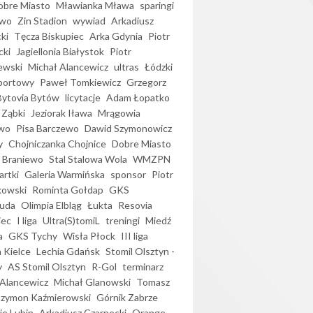
bre Miasto
Mławianka Mława
sparingi
ewo
Zin Stadion
wywiad
Arkadiusz
ki
Tęcza Biskupiec
Arka Gdynia
Piotr
cki
Jagiellonia Białystok
Piotr
ewski
Michał Alancewicz
ultras
Łódzki
portowy
Paweł Tomkiewicz
Grzegorz
Bytovia Bytów
licytacje
Adam Łopatko
 Ząbki
Jeziorak Iława
Mrągowia
wo
Pisa Barczewo
Dawid Szymonowicz
y
Chojniczanka Chojnice
Dobre Miasto
 Braniewo
Stal Stalowa Wola
WMZPN
artki
Galeria Warmińska
sponsor
Piotr
kowski
Rominta Gołdap
GKS
uda
Olimpia Elbląg
Łukta
Resovia
iec
I liga
Ultra(S)tomiL
treningi
Miedź
a
GKS Tychy
Wisła Płock
III liga
 Kielce
Lechia Gdańsk
Stomil Olsztyn -
y
AS Stomil Olsztyn
R-Gol
terminarz
Alancewicz
Michał Glanowski
Tomasz
Szymon Kaźmierowski
Górnik Zabrze
ie Lubin
Arkadiusz Czarnecki
Orange