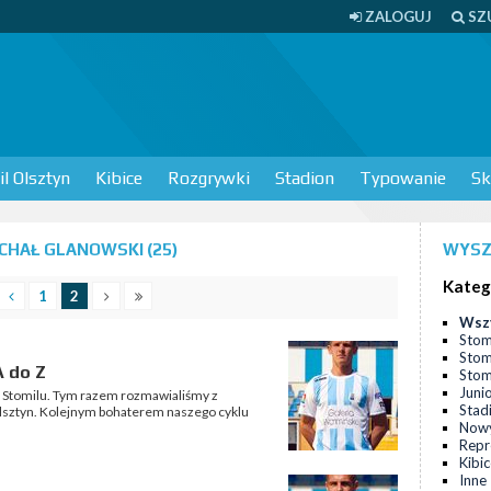
ZALOGUJ
SZ
l Olsztyn
Kibice
Rozgrywki
Stadion
Typowanie
Sk
CHAŁ GLANOWSKI (25)
WYSZ
Kateg
1
2
Wsz
Stom
Stom
A do Z
Stomi
Juni
t Stomilu. Tym razem rozmawialiśmy z
Stad
sztyn. Kolejnym bohaterem naszego cyklu
Nowy
Repr
Kibi
Inne