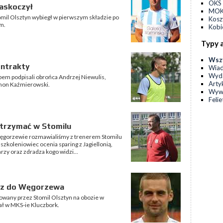
OKS 
zaskoczył
MOKS
omil Olsztyn wybiegł w pierwszym składzie po
Kos
m.
Kobi
Typy 
Wsz
ontrakty
Wia
Wyda
ubem podpisali obrońca Andrzej Niewulis,
Arty
ymon Kaźmierowski.
Wyw
Feli
trzymać w Stomilu
gorzewie rozmawialiśmy z trenerem Stomilu
zkoleniowiec ocenia sparing z Jagiellonią,
zy oraz zdradza kogo widzi...
bóz do Węgorzewa
owany przez Stomil Olsztyn na obozie w
ał w MKS-ie Kluczbork.