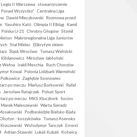
Legia II Warszawa
stowarzyszenie
l Ponad Wszystko"
Centralna Liga
ów
Dawid Mieczkowski
Rozmowa przed
m
Yasuhiro Katō
Olimpia II Elbląg
Kamil
Polska U-21
Chrobry Głogów
Stomil
elieton
Makroregionalna Liga Juniorów
zych
Stal Mielec
(S)krytym okiem
arz
Śląsk Wrocław
Tomasz Wełnicki
 Kiłdanowicz
Mirosław Jabłoński
z Wełna
Irakli Meschia
Ruch Chorzów
ymyr Kowal
Polonia Lidzbark Warmiński
 Polkowice
Zagłębie Sosnowiec
arz po meczu
Mariusz Borkowski
Rafał
a
Jarosław Ratajczak
Polsat Sport
arz po meczu
MKS Kluczbork
Socios
Marek Maleszewski
Warta Sieradz
Mosakowski
Podbeskidzie Bielsko-Biała
 Olsztyn - koszykówka
Tomasz Asensky
 Kraszewski
Wołodymyr Tanczyk
Ernest
ł
Adrian Stawski
Lukáš Kubáň
Kotwica