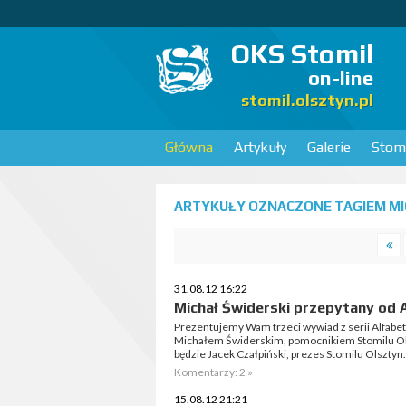
OKS Stomil
on-line
stomil.olsztyn.pl
Główna
Artykuły
Galerie
Stomi
ARTYKUŁY OZNACZONE TAGIEM MI
31.08.12 16:22
Michał Świderski przepytany od 
Prezentujemy Wam trzeci wywiad z serii Alfabe
Michałem Świderskim, pomocnikiem Stomilu Ol
będzie Jacek Czałpiński, prezes Stomilu Olsztyn.
Komentarzy: 2 »
15.08.12 21:21