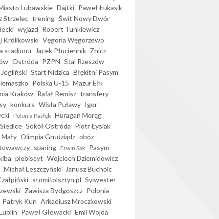
iasto Lubawskie
Dajtki
Paweł Łukasik
 Strzelec
trening
Świt Nowy Dwór
ecki
wyjazd
Robert Tunkiewicz
j Królikowski
Vęgoria Węgorzewo
 stadionu
Jacek Płuciennik
Znicz
ków
Ostróda
PZPN
Stal Rzeszów
Jegliński
Start Nidzica
Błękitni Pasym
Siemaszko
Polska U-15
Mazur Ełk
nia Kraków
Rafał Remisz
transfery
sy
konkurs
Wisła Puławy
Igor
ycki
Huragan Morąg
Polonia Pasłęk
Siedlce
Sokół Ostróda
Piotr Łysiak
 Mały
Olimpia Grudziądz
obóz
otowawczy
sparing
Pasym
Erwin Sak
kiba
plebiscyt
Wojciech Dziemidowicz
Michał Leszczyński
Janusz Bucholc
Czałpiński
stomil.olsztyn.pl
Sylwester
zewski
Zawisza Bydgoszcz
Polonia
Patryk Kun
Arkadiusz Mroczkowski
Lublin
Paweł Głowacki
Emil Wojda