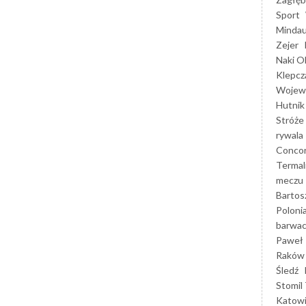
Sport
Mindau
Zejer
Naki O
Klepcz
Wojewó
Hutnik
Stróże
rywala
Concor
Termal
meczu
Bartos
Poloni
barwac
Paweł 
Raków
Śledź
Stomil 
Katow