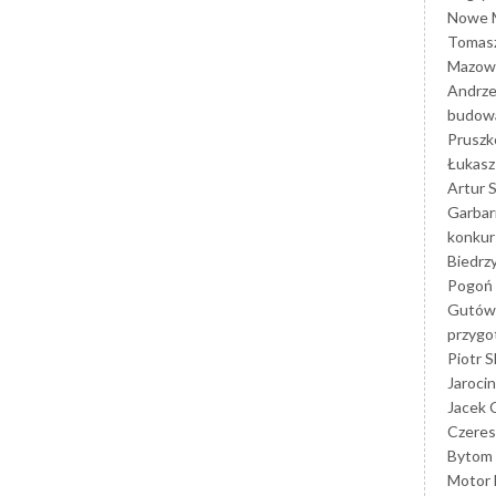
Nowe M
Tomasz
Mazowi
Andrze
budowa
Prusz
Łukasz 
Artur 
Garbar
konkur
Biedrz
Pogoń 
Gutów
przyg
Piotr S
Jarocin
Jacek 
Czeres
Bytom
Motor 