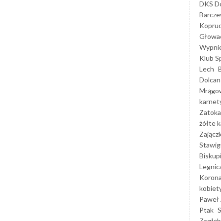
DKS Do
Barcz
Kopruc
Głowa
Wypni
Klub S
Lech
Dolcan
Mrągo
karnet
Zatoka
żółte k
Zającz
Stawig
Biskup
Legnic
Korona
kobiet
Paweł 
Ptak
Zagłęb