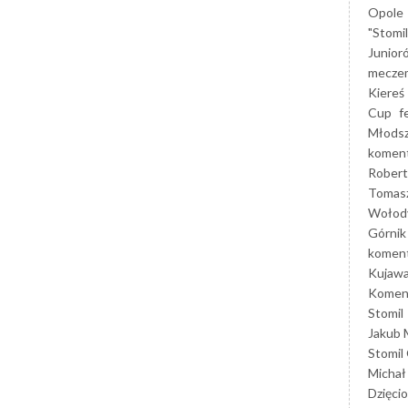
Opole
"Stomi
Junior
mecze
Kiereś
Cup
f
Młods
koment
Robert
Tomas
Wołod
Górnik
koment
Kujaw
Koment
Stomil
Jakub 
Stomil
Michał
Dzięcio