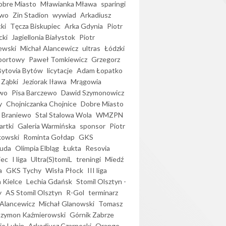
bre Miasto
Mławianka Mława
sparingi
ewo
Zin Stadion
wywiad
Arkadiusz
ki
Tęcza Biskupiec
Arka Gdynia
Piotr
cki
Jagiellonia Białystok
Piotr
ewski
Michał Alancewicz
ultras
Łódzki
portowy
Paweł Tomkiewicz
Grzegorz
Bytovia Bytów
licytacje
Adam Łopatko
 Ząbki
Jeziorak Iława
Mrągowia
wo
Pisa Barczewo
Dawid Szymonowicz
y
Chojniczanka Chojnice
Dobre Miasto
 Braniewo
Stal Stalowa Wola
WMZPN
artki
Galeria Warmińska
sponsor
Piotr
kowski
Rominta Gołdap
GKS
uda
Olimpia Elbląg
Łukta
Resovia
iec
I liga
Ultra(S)tomiL
treningi
Miedź
a
GKS Tychy
Wisła Płock
III liga
 Kielce
Lechia Gdańsk
Stomil Olsztyn -
y
AS Stomil Olsztyn
R-Gol
terminarz
Alancewicz
Michał Glanowski
Tomasz
Szymon Kaźmierowski
Górnik Zabrze
ie Lubin
Arkadiusz Czarnecki
Orange