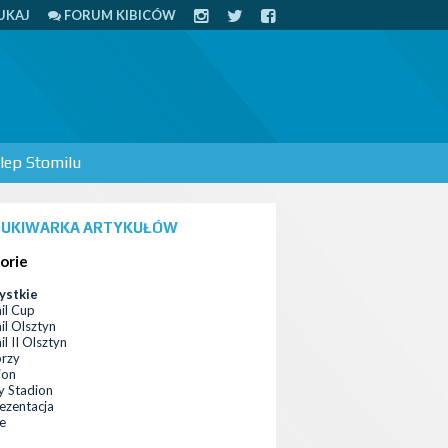
UKAJ
FORUM KIBICÓW
lep Stomilu
UKIWARKA ARTYKUŁÓW
orie
ystkie
il Cup
il Olsztyn
l II Olsztyn
orzy
ion
 Stadion
ezentacja
ce