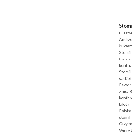
Stomi
Olszty
Andrze
Łukasz
Stomil 
Bartkow
kontuz
Stomil
gadżet
Paweł 
Znicz B
konfer
bilety
Polska
stomil-
Grzym
Wigry 