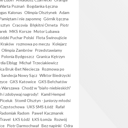
Warta Poznań
Bogdanka Łęczna
gas Kalonas
Olimpia Olsztynek
Adam
Pamiętam i nie zapomnę
Górnik Łęczna
lsztyn
Cracovia
Błękitni Orneta
Piotr
arek
MKS Korsze
Motor Lubawa
dzki Puchar Polski
Flota Świnoujście
 Kraków
rozmowa po meczu
Kolejarz
Olimpia Zambrów
Przedstawiamy
Polonia Bydgoszcz
Granica Kętrzyn
dia Elbląg
Michał Trzeciakiewicz
ica Bruk-Bet Nieciecza
Rozmowa po
Sandecja Nowy Sącz
Wiktor Biedrzycki
zyce
GKS Katowice
GKS Bełchatów
a Warszawa
Chodź w "biało-niebieskich"
h i zdobywaj nagrody!
Kamil Hempel
Piceluk
Stomil Olsztyn - juniorzy młodsi
 Częstochowa
UKS SMS Łódź
Rafał
Radomiak Radom
Paweł Kaczmarek
Travel
ŁKS Łódź
ŁKS Łomża
Rozwój
ice
Piotr Darmochwał
Bez napinki
Odra