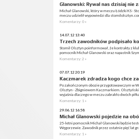
Glanowski: Rywal nas dzisiaj nie 
Michał Glanowski, który w meczu Łódzki KS - St
meczu udzielił wypowiedzi dla stomilolsztyn.co
Komentarzy: 0 »
14.07.12 13:40
Trzech zawodników podpisało k
Stomil Olsztyn poinformował, że kontrakty z kl
pomocnik Michał Glanowski oraz napastnik Sz
Komentarzy: 2 »
07.07.12 20:19
Kaczmarek zdradza kogo chce za
Po zakończonym obozie przygotowawczym w Wę
Olsztyn - Zbigniewem Kaczmarkiem. Olsztyński s
wyjaśnia dlaczego w meczu zabrakło dwóch piłkar
Komentarzy: 1 »
29.06.12 16:58
Michał Glanowski pojedzie na o
25-letni pomocnik Michał Glanowski będzie test
Węgorzewie. Zawodnik przez ostatnie pięć lat gr
Komentarzy: 1 »