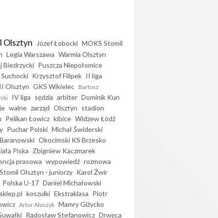
l Olsztyn
Józef Łobocki
MOKS Stomil
n
Legia Warszawa
Warmia Olsztyn
j Biedrzycki
Puszcza Niepołomice
 Suchocki
Krzysztof Filipek
II liga
II Olsztyn
GKS Wikielec
Bartosz
IV liga
sędzia
arbiter
Dominik Kun
ski
je
walne
zarząd
Olsztyn
stadion
u
Pelikan Łowicz
kibice
Widzew Łódź
y
Puchar Polski
Michał Świderski
Baranowski
Okocimski KS Brzesko
iała Piska
Zbigniew Kaczmarek
encja prasowa
wypowiedź
rozmowa
Stomil Olsztyn - juniorzy
Karol Żwir
Polska U-17
Daniel Michałowski
sklep.pl
koszulki
Ekstraklasa
Piotr
owicz
Mamry Giżycko
Artur Aluszyk
Suwałki
Radosław Stefanowicz
Drwęca