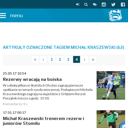
menu
ARTYKUŁY OZNACZONE TAGIEM MICHAŁ KRASZEWSKI (62)
1
2
3
4
25.03.17 10:54
Rezerwy wracają na boiska
W sobotę piłkarze Stomilu II Olsztyn zagrają pierwsze
spotkanie w ramach rundy wiosennej. Podopieczni Michała
Kraszewskiego zagrają na wyjeździe z Orlętami Reszel.
Początek meczu o godz. 15:30.
Komentarzy: 0 »
17.01.17 00:17
Michał Kraszewski trenerem rezerw i
juniorów Stomilu