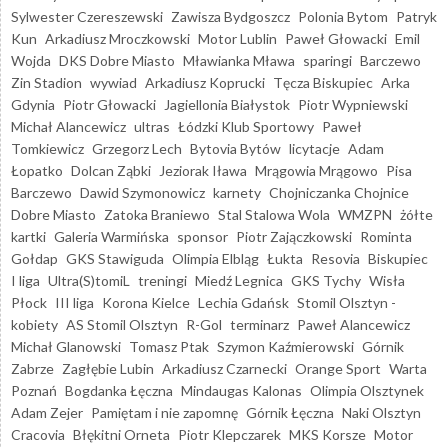
Sylwester Czereszewski
Zawisza Bydgoszcz
Polonia Bytom
Patryk
Kun
Arkadiusz Mroczkowski
Motor Lublin
Paweł Głowacki
Emil
Wojda
DKS Dobre Miasto
Mławianka Mława
sparingi
Barczewo
Zin Stadion
wywiad
Arkadiusz Koprucki
Tęcza Biskupiec
Arka
Gdynia
Piotr Głowacki
Jagiellonia Białystok
Piotr Wypniewski
Michał Alancewicz
ultras
Łódzki Klub Sportowy
Paweł
Tomkiewicz
Grzegorz Lech
Bytovia Bytów
licytacje
Adam
Łopatko
Dolcan Ząbki
Jeziorak Iława
Mrągowia Mrągowo
Pisa
Barczewo
Dawid Szymonowicz
karnety
Chojniczanka Chojnice
Dobre Miasto
Zatoka Braniewo
Stal Stalowa Wola
WMZPN
żółte
kartki
Galeria Warmińska
sponsor
Piotr Zajączkowski
Rominta
Gołdap
GKS Stawiguda
Olimpia Elbląg
Łukta
Resovia
Biskupiec
I liga
Ultra(S)tomiL
treningi
Miedź Legnica
GKS Tychy
Wisła
Płock
III liga
Korona Kielce
Lechia Gdańsk
Stomil Olsztyn -
kobiety
AS Stomil Olsztyn
R-Gol
terminarz
Paweł Alancewicz
Michał Glanowski
Tomasz Ptak
Szymon Kaźmierowski
Górnik
Zabrze
Zagłębie Lubin
Arkadiusz Czarnecki
Orange Sport
Warta
Poznań
Bogdanka Łęczna
Mindaugas Kalonas
Olimpia Olsztynek
Adam Zejer
Pamiętam i nie zapomnę
Górnik Łęczna
Naki Olsztyn
Cracovia
Błękitni Orneta
Piotr Klepczarek
MKS Korsze
Motor