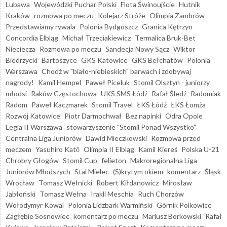
Lubawa
Wojewódzki Puchar Polski
Flota Świnoujście
Hutnik
Kraków
rozmowa po meczu
Kolejarz Stróże
Olimpia Zambrów
Przedstawiamy rywala
Polonia Bydgoszcz
Granica Kętrzyn
Concordia Elbląg
Michał Trzeciakiewicz
Termalica Bruk-Bet
Nieciecza
Rozmowa po meczu
Sandecja Nowy Sącz
Wiktor
Biedrzycki
Bartoszyce
GKS Katowice
GKS Bełchatów
Polonia
Warszawa
Chodź w "biało-niebieskich" barwach i zdobywaj
nagrody!
Kamil Hempel
Paweł Piceluk
Stomil Olsztyn - juniorzy
młodsi
Raków Częstochowa
UKS SMS Łódź
Rafał Śledź
Radomiak
Radom
Paweł Kaczmarek
Stomil Travel
ŁKS Łódź
ŁKS Łomża
Rozwój Katowice
Piotr Darmochwał
Bez napinki
Odra Opole
Legia II Warszawa
stowarzyszenie "Stomil Ponad Wszystko"
Centralna Liga Juniorów
Dawid Mieczkowski
Rozmowa przed
meczem
Yasuhiro Katō
Olimpia II Elbląg
Kamil Kiereś
Polska U-21
Chrobry Głogów
Stomil Cup
felieton
Makroregionalna Liga
Juniorów Młodszych
Stal Mielec
(S)krytym okiem
komentarz
Śląsk
Wrocław
Tomasz Wełnicki
Robert Kiłdanowicz
Mirosław
Jabłoński
Tomasz Wełna
Irakli Meschia
Ruch Chorzów
Wołodymyr Kowal
Polonia Lidzbark Warmiński
Górnik Polkowice
Zagłębie Sosnowiec
komentarz po meczu
Mariusz Borkowski
Rafał