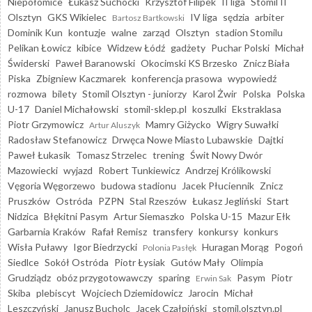
Niepołomice
Łukasz Suchocki
Krzysztof Filipek
II liga
Stomil II
Olsztyn
GKS Wikielec
IV liga
sędzia
arbiter
Bartosz Bartkowski
Dominik Kun
kontuzje
walne
zarząd
Olsztyn
stadion Stomilu
Pelikan Łowicz
kibice
Widzew Łódź
gadżety
Puchar Polski
Michał
Świderski
Paweł Baranowski
Okocimski KS Brzesko
Znicz Biała
Piska
Zbigniew Kaczmarek
konferencja prasowa
wypowiedź
rozmowa
bilety
Stomil Olsztyn - juniorzy
Karol Żwir
Polska
Polska
U-17
Daniel Michałowski
stomil-sklep.pl
koszulki
Ekstraklasa
Piotr Grzymowicz
Mamry Giżycko
Wigry Suwałki
Artur Aluszyk
Radosław Stefanowicz
Drwęca Nowe Miasto Lubawskie
Dajtki
Paweł Łukasik
Tomasz Strzelec
trening
Świt Nowy Dwór
Mazowiecki
wyjazd
Robert Tunkiewicz
Andrzej Królikowski
Vęgoria Węgorzewo
budowa stadionu
Jacek Płuciennik
Znicz
Pruszków
Ostróda
PZPN
Stal Rzeszów
Łukasz Jegliński
Start
Nidzica
Błękitni Pasym
Artur Siemaszko
Polska U-15
Mazur Ełk
Garbarnia Kraków
Rafał Remisz
transfery
konkursy
konkurs
Wisła Puławy
Igor Biedrzycki
Huragan Morąg
Pogoń
Polonia Pasłęk
Siedlce
Sokół Ostróda
Piotr Łysiak
Gutów Mały
Olimpia
Grudziądz
obóz przygotowawczy
sparing
Pasym
Piotr
Erwin Sak
Skiba
plebiscyt
Wojciech Dziemidowicz
Jarocin
Michał
Leszczyński
Janusz Bucholc
Jacek Czałpiński
stomil.olsztyn.pl