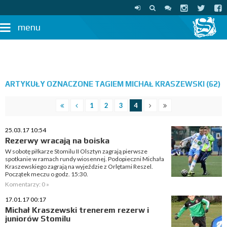
menu
ARTYKUŁY OZNACZONE TAGIEM MICHAŁ KRASZEWSKI (62)
1
2
3
4
25.03.17 10:54
Rezerwy wracają na boiska
W sobotę piłkarze Stomilu II Olsztyn zagrają pierwsze
spotkanie w ramach rundy wiosennej. Podopieczni Michała
Kraszewskiego zagrają na wyjeździe z Orlętami Reszel.
Początek meczu o godz. 15:30.
Komentarzy: 0 »
17.01.17 00:17
Michał Kraszewski trenerem rezerw i
juniorów Stomilu