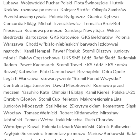
Lubawa
Wojewódzki Puchar Polski
Flota Świnoujście
Hutnik
Kraków
rozmowa po meczu
Kolejarz Stróże
Olimpia Zambrów
Przedstawiamy rywala
Polonia Bydgoszcz
Granica Kętrzyn
Concordia Elbląg
Michał Trzeciakiewicz
Termalica Bruk-Bet
Nieciecza
Rozmowa po meczu
Sandecja Nowy Sącz
Wiktor
Biedrzycki
Bartoszyce
GKS Katowice
GKS Bełchatów
Polonia
Warszawa
Chodź w "biało-niebieskich" barwach i zdobywaj
nagrody!
Kamil Hempel
Paweł Piceluk
Stomil Olsztyn - juniorzy
młodsi
Raków Częstochowa
UKS SMS Łódź
Rafał Śledź
Radomiak
Radom
Paweł Kaczmarek
Stomil Travel
ŁKS Łódź
ŁKS Łomża
Rozwój Katowice
Piotr Darmochwał
Bez napinki
Odra Opole
Legia II Warszawa
stowarzyszenie "Stomil Ponad Wszystko"
Centralna Liga Juniorów
Dawid Mieczkowski
Rozmowa przed
meczem
Yasuhiro Katō
Olimpia II Elbląg
Kamil Kiereś
Polska U-21
Chrobry Głogów
Stomil Cup
felieton
Makroregionalna Liga
Juniorów Młodszych
Stal Mielec
(S)krytym okiem
komentarz
Śląsk
Wrocław
Tomasz Wełnicki
Robert Kiłdanowicz
Mirosław
Jabłoński
Tomasz Wełna
Irakli Meschia
Ruch Chorzów
Wołodymyr Kowal
Polonia Lidzbark Warmiński
Górnik Polkowice
Zagłębie Sosnowiec
komentarz po meczu
Mariusz Borkowski
Rafał