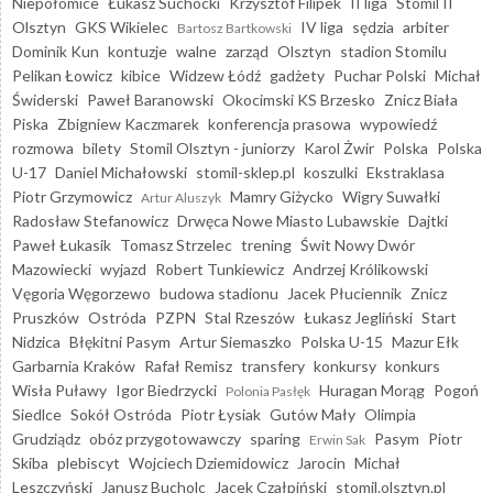
Niepołomice
Łukasz Suchocki
Krzysztof Filipek
II liga
Stomil II
Olsztyn
GKS Wikielec
IV liga
sędzia
arbiter
Bartosz Bartkowski
Dominik Kun
kontuzje
walne
zarząd
Olsztyn
stadion Stomilu
Pelikan Łowicz
kibice
Widzew Łódź
gadżety
Puchar Polski
Michał
Świderski
Paweł Baranowski
Okocimski KS Brzesko
Znicz Biała
Piska
Zbigniew Kaczmarek
konferencja prasowa
wypowiedź
rozmowa
bilety
Stomil Olsztyn - juniorzy
Karol Żwir
Polska
Polska
U-17
Daniel Michałowski
stomil-sklep.pl
koszulki
Ekstraklasa
Piotr Grzymowicz
Mamry Giżycko
Wigry Suwałki
Artur Aluszyk
Radosław Stefanowicz
Drwęca Nowe Miasto Lubawskie
Dajtki
Paweł Łukasik
Tomasz Strzelec
trening
Świt Nowy Dwór
Mazowiecki
wyjazd
Robert Tunkiewicz
Andrzej Królikowski
Vęgoria Węgorzewo
budowa stadionu
Jacek Płuciennik
Znicz
Pruszków
Ostróda
PZPN
Stal Rzeszów
Łukasz Jegliński
Start
Nidzica
Błękitni Pasym
Artur Siemaszko
Polska U-15
Mazur Ełk
Garbarnia Kraków
Rafał Remisz
transfery
konkursy
konkurs
Wisła Puławy
Igor Biedrzycki
Huragan Morąg
Pogoń
Polonia Pasłęk
Siedlce
Sokół Ostróda
Piotr Łysiak
Gutów Mały
Olimpia
Grudziądz
obóz przygotowawczy
sparing
Pasym
Piotr
Erwin Sak
Skiba
plebiscyt
Wojciech Dziemidowicz
Jarocin
Michał
Leszczyński
Janusz Bucholc
Jacek Czałpiński
stomil.olsztyn.pl