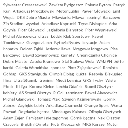
Sylwester Czereszewski
Zawisza Bydgoszcz
Polonia Bytom
Patryk
Kun
Arkadiusz Mroczkowski
Motor Lublin
Paweł Głowacki
Emil
Wojda
DKS Dobre Miasto
Mławianka Mława
sparingi
Barczewo
Zin Stadion
wywiad
Arkadiusz Koprucki
Tęcza Biskupiec
Arka
Gdynia
Piotr Głowacki
Jagiellonia Białystok
Piotr Wypniewski
Michał Alancewicz
ultras
Łódzki Klub Sportowy
Paweł
Tomkiewicz
Grzegorz Lech
Bytovia Bytów
licytacje
Adam
Łopatko
Dolcan Ząbki
Jeziorak Iława
Mrągowia Mrągowo
Pisa
Barczewo
Dawid Szymonowicz
karnety
Chojniczanka Chojnice
Dobre Miasto
Zatoka Braniewo
Stal Stalowa Wola
WMZPN
żółte
kartki
Galeria Warmińska
sponsor
Piotr Zajączkowski
Rominta
Gołdap
GKS Stawiguda
Olimpia Elbląg
Łukta
Resovia
Biskupiec
I liga
Ultra(S)tomiL
treningi
Miedź Legnica
GKS Tychy
Wisła
Płock
III liga
Korona Kielce
Lechia Gdańsk
Stomil Olsztyn -
kobiety
AS Stomil Olsztyn
R-Gol
terminarz
Paweł Alancewicz
Michał Glanowski
Tomasz Ptak
Szymon Kaźmierowski
Górnik
Zabrze
Zagłębie Lubin
Arkadiusz Czarnecki
Orange Sport
Warta
Poznań
Bogdanka Łęczna
Mindaugas Kalonas
Olimpia Olsztynek
Adam Zejer
Pamiętam i nie zapomnę
Górnik Łęczna
Naki Olsztyn
Cracovia
Błękitni Orneta
Piotr Klepczarek
MKS Korsze
Motor