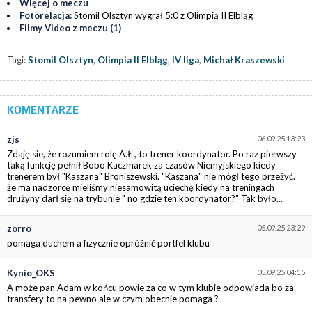
Więcej o meczu
Fotorelacja:
Stomil Olsztyn wygrał 5:0 z Olimpią II Elbląg
Filmy Video z meczu (1)
Tagi:
Stomil Olsztyn
,
Olimpia II Elbląg
,
IV liga
,
Michał Kraszewski
KOMENTARZE
zjs
06.09.25 13:23
Zdaję sie, że rozumiem rolę A.Ł , to trener koordynator. Po raz pierwszy
taką funkcję pełnił Bobo Kaczmarek za czasów Niemyjskiego kiedy
trenerem był "Kaszana" Broniszewski. "Kaszana" nie mógł tego przeżyć.
że ma nadzorcę mieliśmy niesamowitą uciechę kiedy na treningach
drużyny darł się na trybunie " no gdzie ten koordynator?" Tak było...
zorro
05.09.25 23:29
pomaga duchem a fizycznie opróżnić portfel klubu
Kynio_OKS
05.09.25 04:15
A może pan Adam w końcu powie za co w tym klubie odpowiada bo za
transfery to na pewno ale w czym obecnie pomaga ?