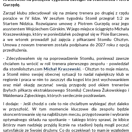
Gurzędę.
Zarząd klubu zdecydował się na zmianę trenera po drugiej z rzędu
porażce w IV lidze. W zeszłym tygodniu Stomil przegrał 1:2 ze
Startem Nidzica. Rozwiązano umowę z Piotrem Gurzędą oraz jego
asystentem Wojciechem Górskim. W jego miejsce ściągnięto Michała
Kraszewskiego, który w poniedziałek pożegnał się w Pisie Barczewo,
a we wtorek prowadził już zajęcia z piłkarzami Stomilu Olsztyn.
Umowa z nowym trenerem została podpisana do 2027 roku z opcją
przedłużenia.
- Zdecydowałem się na poprowadzenie Stomilu, ponieważ zawsze
chciałem tu wrócić w roli trenera pierwszego zespołu - powiedział
dla stomilolsztyn.com
Michał Kraszewski
. - Olsztyn to moje miasto,
a Stomil mimo swojej obecnej sytuacji to nadal największy klub w
regionie i praca w nim to zaszczyt dla kogoś kto jest wychowankiem
oraz miał okazję zaczynać swoją przygodę pod okiem trenerów
(byłych piłkarzy ekstraklasowego Stomilu) Czesława Żukowskiego i
Waldemara Ząbeckiego, których serdecznie pozdrawiam.
I dodaje: - Jeśli chodzi o cele to nie chciałbym wybiegać zbyt daleko
w przyszłość. W tym momencie kluczowe dla zespołu będzie
skoncentrowanie się na najbliższym meczu, przygotowanie i wybranie
optymalnego składu na spotkanie – takiego który sprawi, że kibice
(którzy mam nadzieję przyjdą licznie na stadion) będą mogli poczuć
satysfakcję ze Swojej drużyny. Co do oczekiwań to mam je względem