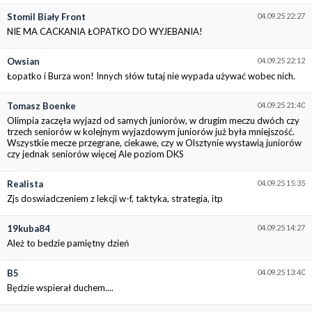
Stomil Biały Front
04.09.25 22:27
NIE MA CACKANIA ŁOPATKO DO WYJEBANIA!
Owsian
04.09.25 22:12
Łopatko i Burza won! Innych słów tutaj nie wypada używać wobec nich.
Tomasz Boenke
04.09.25 21:40
Olimpia zaczęła wyjazd od samych juniorów, w drugim meczu dwóch czy
trzech seniorów w kolejnym wyjazdowym juniorów już była mniejszość.
Wszystkie mecze przegrane, ciekawe, czy w Olsztynie wystawią juniorów
czy jednak seniorów więcej Ale poziom DKS
Realista
04.09.25 15:35
Zjs doswiadczeniem z lekcji w-f, taktyka, strategia, itp
19kuba84
04.09.25 14:27
Ależ to bedzie pamiętny dzień
B5
04.09.25 13:40
Będzie wspierał duchem....