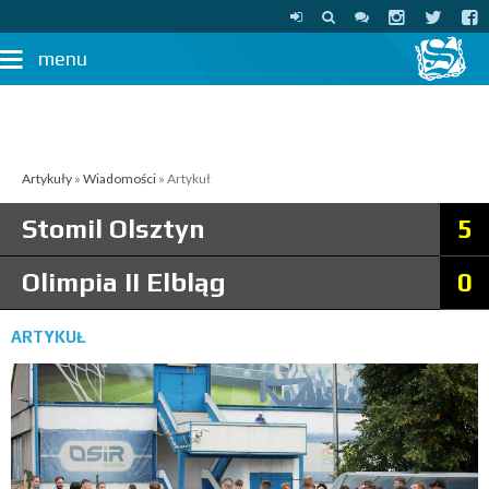
menu
Artykuły
»
Wiadomości
» Artykuł
Stomil Olsztyn
5
Olimpia II Elbląg
0
ARTYKUŁ