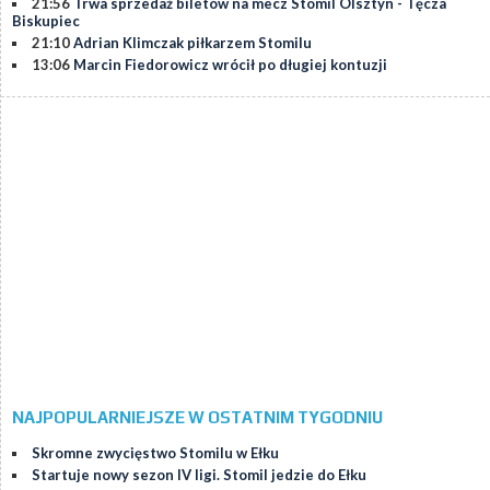
21:56
Trwa sprzedaż biletów na mecz Stomil Olsztyn - Tęcza
Biskupiec
21:10
Adrian Klimczak piłkarzem Stomilu
13:06
Marcin Fiedorowicz wrócił po długiej kontuzji
NAJPOPULARNIEJSZE W OSTATNIM TYGODNIU
Skromne zwycięstwo Stomilu w Ełku
Startuje nowy sezon IV ligi. Stomil jedzie do Ełku