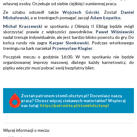
własnej osoby. Oczekuje od siebie ciężkiej i sumiennej pracy.
Ze sztabu odszedł także
Wojciech Górski
. Został
Daniel
Michałowski
, a w treningach pomagać zaczął
Adam Łopatko
.
Michał Kraszewski
w spotkaniu z Olimpią II Elbląg będzie mógł
skorzystać prawie z większości zawodników.
Paweł Wiśniewski
nadal trenuje indywidualnie, ale jest bardzo blisko powrotu do gry. Do
końca rundy nie zagra
Kacper Sionkowski
. Podczas wtorkowego
treningu na bark narzekał
Przemysław Klugier
.
Początek meczu o godzinie 16:00. W tym spotkaniu nie będzie
organizowanej imprezy masowej, dlatego każdy karnetowicz, do
piątku wieczór musi pobrać swój bezpłatny bilet.
Zostań patronem stomil.olsztyn.pl! Doceniasz naszą
pracę? Chcesz więcej ciekawych materiałów? Wspieraj
nas tutaj:
https://patronite.pl/stomilolsztynpl
Więcej informacji o meczu: