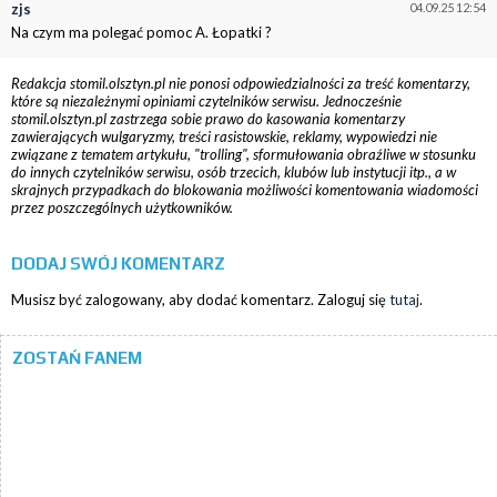
zjs
04.09.25 12:54
Na czym ma polegać pomoc A. Łopatki ?
Redakcja stomil.olsztyn.pl nie ponosi odpowiedzialności za treść komentarzy,
które są niezależnymi opiniami czytelników serwisu. Jednocześnie
stomil.olsztyn.pl zastrzega sobie prawo do kasowania komentarzy
zawierających wulgaryzmy, treści rasistowskie, reklamy, wypowiedzi nie
związane z tematem artykułu, "trolling", sformułowania obraźliwe w stosunku
do innych czytelników serwisu, osób trzecich, klubów lub instytucji itp., a w
skrajnych przypadkach do blokowania możliwości komentowania wiadomości
przez poszczególnych użytkowników.
DODAJ SWÓJ KOMENTARZ
Musisz być zalogowany, aby dodać komentarz. Zaloguj się
tutaj
.
ZOSTAŃ FANEM