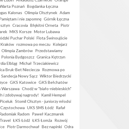
Warta Poznań
Bogdanka Łęczna
gas Kalonas
Olimpia Olsztynek
Adam
Pamiętam i nie zapomnę
Górnik Łęczna
lsztyn
Cracovia
Błękitni Orneta
Piotr
arek
MKS Korsze
Motor Lubawa
dzki Puchar Polski
Flota Świnoujście
 Kraków
rozmowa po meczu
Kolejarz
Olimpia Zambrów
Przedstawiamy
Polonia Bydgoszcz
Granica Kętrzyn
dia Elbląg
Michał Trzeciakiewicz
ica Bruk-Bet Nieciecza
Rozmowa po
Sandecja Nowy Sącz
Wiktor Biedrzycki
zyce
GKS Katowice
GKS Bełchatów
a Warszawa
Chodź w "biało-niebieskich"
h i zdobywaj nagrody!
Kamil Hempel
Piceluk
Stomil Olsztyn - juniorzy młodsi
 Częstochowa
UKS SMS Łódź
Rafał
Radomiak Radom
Paweł Kaczmarek
Travel
ŁKS Łódź
ŁKS Łomża
Rozwój
ice
Piotr Darmochwał
Bez napinki
Odra