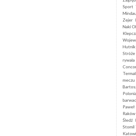
Sport
Mindau
Zejer
Naki O
Klepcz
Wojewó
Hutnik
Stróże
rywala
Concor
Termal
meczu
Bartos
Poloni
barwac
Paweł 
Raków
Śledź
Stomil 
Katow