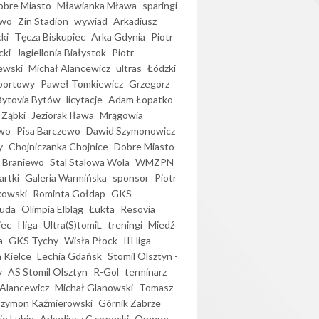
bre Miasto
Mławianka Mława
sparingi
ewo
Zin Stadion
wywiad
Arkadiusz
ki
Tęcza Biskupiec
Arka Gdynia
Piotr
cki
Jagiellonia Białystok
Piotr
ewski
Michał Alancewicz
ultras
Łódzki
portowy
Paweł Tomkiewicz
Grzegorz
Bytovia Bytów
licytacje
Adam Łopatko
 Ząbki
Jeziorak Iława
Mrągowia
wo
Pisa Barczewo
Dawid Szymonowicz
y
Chojniczanka Chojnice
Dobre Miasto
 Braniewo
Stal Stalowa Wola
WMZPN
artki
Galeria Warmińska
sponsor
Piotr
kowski
Rominta Gołdap
GKS
uda
Olimpia Elbląg
Łukta
Resovia
iec
I liga
Ultra(S)tomiL
treningi
Miedź
a
GKS Tychy
Wisła Płock
III liga
 Kielce
Lechia Gdańsk
Stomil Olsztyn -
y
AS Stomil Olsztyn
R-Gol
terminarz
Alancewicz
Michał Glanowski
Tomasz
Szymon Kaźmierowski
Górnik Zabrze
ie Lubin
Arkadiusz Czarnecki
Orange