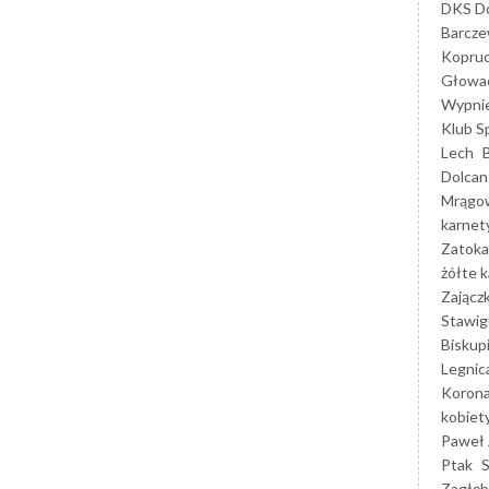
DKS Do
Barcz
Kopruc
Głowa
Wypni
Klub S
Lech
Dolcan
Mrągo
karnet
Zatoka
żółte k
Zającz
Stawig
Biskup
Legnic
Korona
kobiet
Paweł 
Ptak
Zagłęb