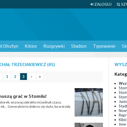
ZALOGUJ
SZ
l Olsztyn
Kibice
Rozgrywki
Stadion
Typowanie
Sk
HAŁ TRZECIAKIEWICZ (45)
WYSZ
Kateg
1
2
3
Wsz
Stom
Stom
 muszą grać w Stomilu!
Stomi
Juni
wtorek, wczoraj zabrakło mi jednak czasu.
Stad
k... Generalnie to dobrze się stało, bo w środę
Nowy
Repr
Kibi
Inne