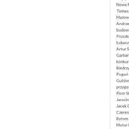
Nowe M
Tomasz
Mazowi
Andrze
budowa
Prusz
Łukasz 
Artur 
Garbar
konkur
Biedrz
Pogoń 
Gutów
przyg
Piotr S
Jarocin
Jacek 
Czeres
Bytom
Motor 