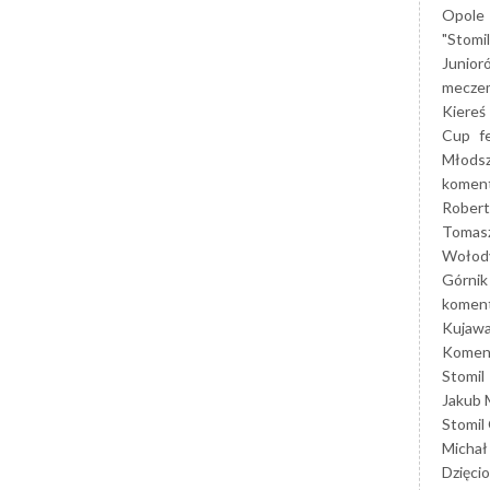
Opole
"Stomi
Junior
mecze
Kiereś
Cup
f
Młods
koment
Robert
Tomas
Wołod
Górnik
koment
Kujaw
Koment
Stomil
Jakub 
Stomil
Michał
Dzięcio