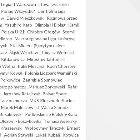
Legia II Warszawa
stowarzyszenie
l Ponad Wszystko"
Centralna Liga
ów
Dawid Mieczkowski
Rozmowa przed
m
Yasuhiro Katō
Olimpia II Elbląg
Kamil
Polska U-21
Chrobry Głogów
Stomil
elieton
Makroregionalna Liga Juniorów
zych
Stal Mielec
(S)krytym okiem
arz
Śląsk Wrocław
Tomasz Wełnicki
 Kiłdanowicz
Mirosław Jabłoński
z Wełna
Irakli Meschia
Ruch Chorzów
ymyr Kowal
Polonia Lidzbark Warmiński
 Polkowice
Zagłębie Sosnowiec
arz po meczu
Mariusz Borkowski
Rafał
a
Jarosław Ratajczak
Polsat Sport
arz po meczu
MKS Kluczbork
Socios
Marek Maleszewski
Warta Sieradz
Mosakowski
Podbeskidzie Bielsko-Biała
 Olsztyn - koszykówka
Tomasz Asensky
 Kraszewski
Wołodymyr Tanczyk
Ernest
ł
Adrian Stawski
Lukáš Kubáň
Kotwica