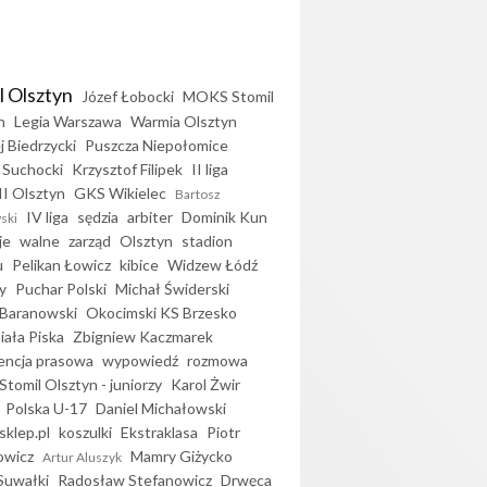
l Olsztyn
Józef Łobocki
MOKS Stomil
n
Legia Warszawa
Warmia Olsztyn
j Biedrzycki
Puszcza Niepołomice
 Suchocki
Krzysztof Filipek
II liga
II Olsztyn
GKS Wikielec
Bartosz
IV liga
sędzia
arbiter
Dominik Kun
ski
je
walne
zarząd
Olsztyn
stadion
u
Pelikan Łowicz
kibice
Widzew Łódź
y
Puchar Polski
Michał Świderski
Baranowski
Okocimski KS Brzesko
iała Piska
Zbigniew Kaczmarek
encja prasowa
wypowiedź
rozmowa
Stomil Olsztyn - juniorzy
Karol Żwir
Polska U-17
Daniel Michałowski
sklep.pl
koszulki
Ekstraklasa
Piotr
owicz
Mamry Giżycko
Artur Aluszyk
Suwałki
Radosław Stefanowicz
Drwęca