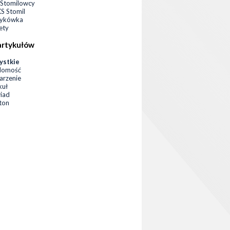
Stomilowcy
 Stomil
zykówka
ety
artykułów
ystkie
domość
rzenie
kuł
iad
eton