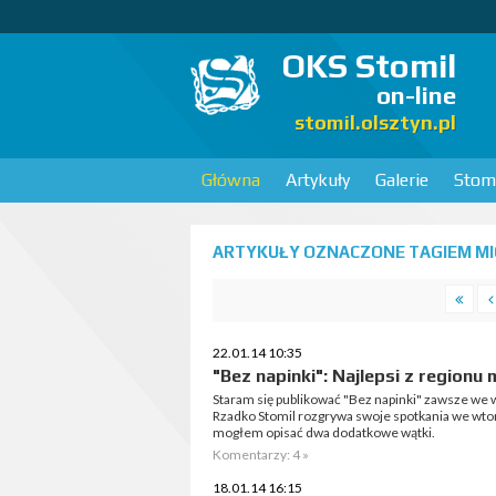
OKS Stomil
on-line
stomil.olsztyn.pl
Główna
Artykuły
Galerie
Stomi
ARTYKUŁY OZNACZONE TAGIEM MIC
22.01.14 10:35
"Bez napinki": Najlepsi z regionu
Staram się publikować "Bez napinki" zawsze we 
Rzadko Stomil rozgrywa swoje spotkania we wtore
mogłem opisać dwa dodatkowe wątki.
Komentarzy: 4 »
18.01.14 16:15