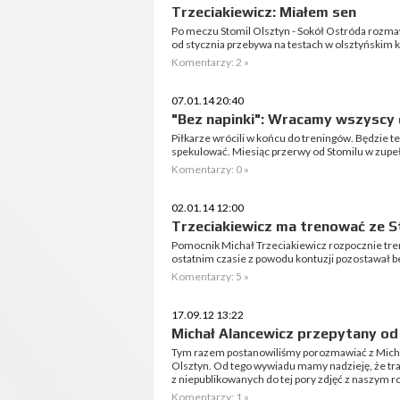
Trzeciakiewicz: Miałem sen
Po meczu Stomil Olsztyn - Sokół Ostróda rozma
od stycznia przebywa na testach w olsztyńskim k
Komentarzy: 2 »
07.01.14 20:40
"Bez napinki": Wracamy wszyscy 
Piłkarze wrócili w końcu do treningów. Będzie te
spekulować. Miesiąc przerwy od Stomilu w zupe
Komentarzy: 0 »
02.01.14 12:00
Trzeciakiewicz ma trenować ze 
Pomocnik Michał Trzeciakiewicz rozpocznie tre
ostatnim czasie z powodu kontuzji pozostawał b
Komentarzy: 5 »
17.09.12 13:22
Michał Alancewicz przepytany od
Tym razem postanowiliśmy porozmawiać z Mich
Olsztyn. Od tego wywiadu mamy nadzieję, że trad
z niepublikowanych do tej pory zdjęć z naszym 
Komentarzy: 1 »