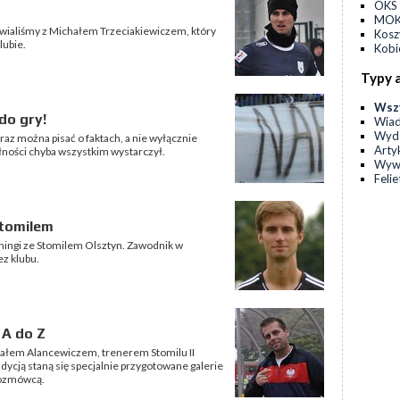
OKS 
MOKS
wialiśmy z Michałem Trzeciakiewiczem, który
Kos
lubie.
Kobi
Typy 
Wsz
do gry!
Wia
Wyda
raz można pisać o faktach, a nie wyłącznie
Arty
łności chyba wszystkim wystarczył.
Wyw
Feli
Stomilem
ningi ze Stomilem Olsztyn. Zawodnik w
ez klubu.
 A do Z
ałem Alancewiczem, trenerem Stomilu II
ycją staną się specjalnie przygotowane galerie
rozmówcą.