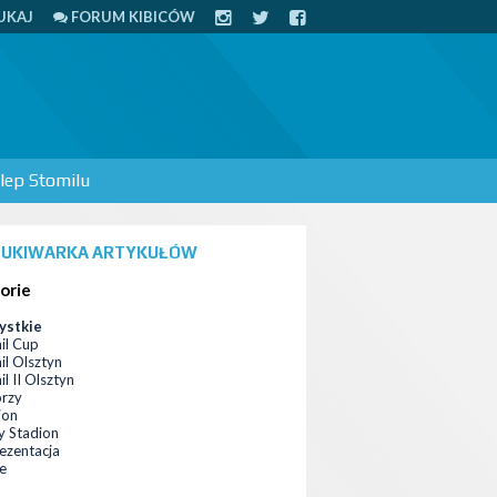
UKAJ
FORUM KIBICÓW
lep Stomilu
UKIWARKA ARTYKUŁÓW
orie
ystkie
il Cup
il Olsztyn
l II Olsztyn
orzy
ion
 Stadion
ezentacja
ce