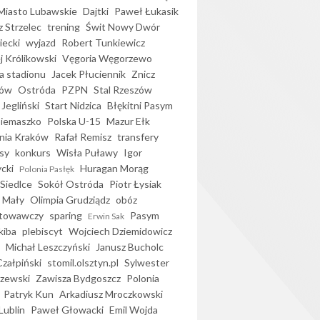
iasto Lubawskie
Dajtki
Paweł Łukasik
 Strzelec
trening
Świt Nowy Dwór
ecki
wyjazd
Robert Tunkiewicz
j Królikowski
Vęgoria Węgorzewo
 stadionu
Jacek Płuciennik
Znicz
ków
Ostróda
PZPN
Stal Rzeszów
Jegliński
Start Nidzica
Błękitni Pasym
Siemaszko
Polska U-15
Mazur Ełk
nia Kraków
Rafał Remisz
transfery
sy
konkurs
Wisła Puławy
Igor
ycki
Huragan Morąg
Polonia Pasłęk
Siedlce
Sokół Ostróda
Piotr Łysiak
 Mały
Olimpia Grudziądz
obóz
otowawczy
sparing
Pasym
Erwin Sak
kiba
plebiscyt
Wojciech Dziemidowicz
Michał Leszczyński
Janusz Bucholc
Czałpiński
stomil.olsztyn.pl
Sylwester
zewski
Zawisza Bydgoszcz
Polonia
Patryk Kun
Arkadiusz Mroczkowski
Lublin
Paweł Głowacki
Emil Wojda