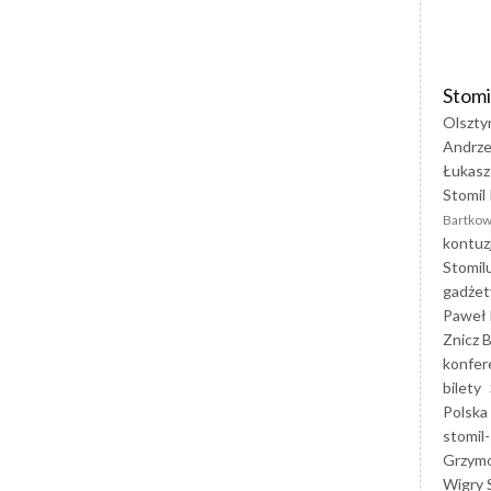
Stomi
Olszty
Andrze
Łukasz
Stomil 
Bartkow
kontuz
Stomil
gadżet
Paweł 
Znicz B
konfer
bilety
Polska
stomil-
Grzym
Wigry 