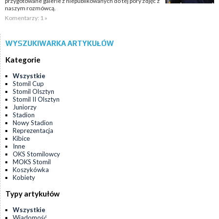
przygotowane galerie z niepublikowanych do tej pory zdjęć z
naszym rozmówcą.
Komentarzy: 1 »
WYSZUKIWARKA ARTYKUŁÓW
Kategorie
Wszystkie
Stomil Cup
Stomil Olsztyn
Stomil II Olsztyn
Juniorzy
Stadion
Nowy Stadion
Reprezentacja
Kibice
Inne
OKS Stomilowcy
MOKS Stomil
Koszykówka
Kobiety
Typy artykułów
Wszystkie
Wiadomość