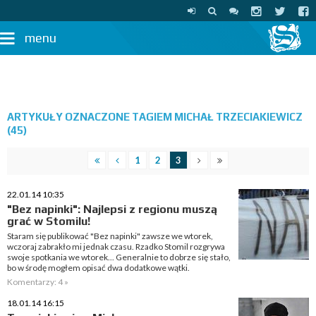
menu
ARTYKUŁY OZNACZONE TAGIEM MICHAŁ TRZECIAKIEWICZ
(45)
1
2
3
22.01.14 10:35
"Bez napinki": Najlepsi z regionu muszą
grać w Stomilu!
Staram się publikować "Bez napinki" zawsze we wtorek,
wczoraj zabrakło mi jednak czasu. Rzadko Stomil rozgrywa
swoje spotkania we wtorek... Generalnie to dobrze się stało,
bo w środę mogłem opisać dwa dodatkowe wątki.
Komentarzy: 4 »
18.01.14 16:15