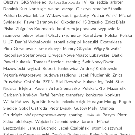
Olsztyn
GKS Wikielec
IV liga
sędzia
arbiter
Bartosz Bartkowski
Dominik Kun
kontuzje
walne
zarząd
Olsztyn
stadion Stomilu
Pelikan Łowicz
kibice
Widzew Łódź
gadżety
Puchar Polski
Michał
Świderski
Paweł Baranowski
Okocimski KS Brzesko
Znicz Biała
Piska
Zbigniew Kaczmarek
konferencja prasowa
wypowiedź
rozmowa
bilety
Stomil Olsztyn - juniorzy
Karol Żwir
Polska
Polska
U-17
Daniel Michałowski
stomil-sklep.pl
koszulki
Ekstraklasa
Piotr Grzymowicz
Mamry Giżycko
Wigry Suwałki
Artur Aluszyk
Radosław Stefanowicz
Drwęca Nowe Miasto Lubawskie
Dajtki
Paweł Łukasik
Tomasz Strzelec
trening
Świt Nowy Dwór
Mazowiecki
wyjazd
Robert Tunkiewicz
Andrzej Królikowski
Vęgoria Węgorzewo
budowa stadionu
Jacek Płuciennik
Znicz
Pruszków
Ostróda
PZPN
Stal Rzeszów
Łukasz Jegliński
Start
Nidzica
Błękitni Pasym
Artur Siemaszko
Polska U-15
Mazur Ełk
Garbarnia Kraków
Rafał Remisz
transfery
konkursy
konkurs
Wisła Puławy
Igor Biedrzycki
Huragan Morąg
Pogoń
Polonia Pasłęk
Siedlce
Sokół Ostróda
Piotr Łysiak
Gutów Mały
Olimpia
Grudziądz
obóz przygotowawczy
sparing
Pasym
Piotr
Erwin Sak
Skiba
plebiscyt
Wojciech Dziemidowicz
Jarocin
Michał
Leszczyński
Janusz Bucholc
Jacek Czałpiński
stomil.olsztyn.pl
Sylwester Czereszewski
Zawisza Bydgoszcz
Polonia Bytom
Patryk