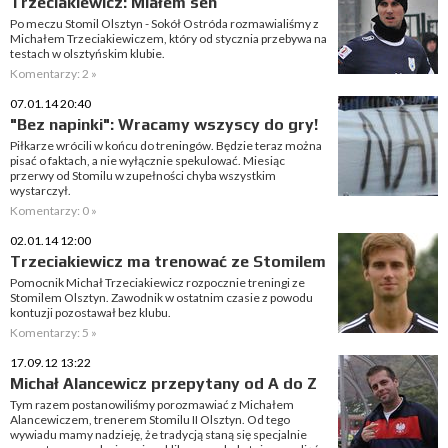
Trzeciakiewicz: Miałem sen
Po meczu Stomil Olsztyn - Sokół Ostróda rozmawialiśmy z
Michałem Trzeciakiewiczem, który od stycznia przebywa na
testach w olsztyńskim klubie.
Komentarzy: 2 »
07.01.14 20:40
"Bez napinki": Wracamy wszyscy do gry!
Piłkarze wrócili w końcu do treningów. Będzie teraz można
pisać o faktach, a nie wyłącznie spekulować. Miesiąc
przerwy od Stomilu w zupełności chyba wszystkim
wystarczył.
Komentarzy: 0 »
02.01.14 12:00
Trzeciakiewicz ma trenować ze Stomilem
Pomocnik Michał Trzeciakiewicz rozpocznie treningi ze
Stomilem Olsztyn. Zawodnik w ostatnim czasie z powodu
kontuzji pozostawał bez klubu.
Komentarzy: 5 »
17.09.12 13:22
Michał Alancewicz przepytany od A do Z
Tym razem postanowiliśmy porozmawiać z Michałem
Alancewiczem, trenerem Stomilu II Olsztyn. Od tego
wywiadu mamy nadzieję, że tradycją staną się specjalnie