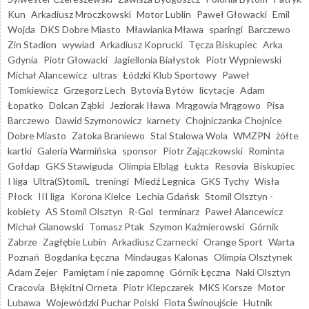
Kun
Arkadiusz Mroczkowski
Motor Lublin
Paweł Głowacki
Emil
Wojda
DKS Dobre Miasto
Mławianka Mława
sparingi
Barczewo
Zin Stadion
wywiad
Arkadiusz Koprucki
Tęcza Biskupiec
Arka
Gdynia
Piotr Głowacki
Jagiellonia Białystok
Piotr Wypniewski
Michał Alancewicz
ultras
Łódzki Klub Sportowy
Paweł
Tomkiewicz
Grzegorz Lech
Bytovia Bytów
licytacje
Adam
Łopatko
Dolcan Ząbki
Jeziorak Iława
Mrągowia Mrągowo
Pisa
Barczewo
Dawid Szymonowicz
karnety
Chojniczanka Chojnice
Dobre Miasto
Zatoka Braniewo
Stal Stalowa Wola
WMZPN
żółte
kartki
Galeria Warmińska
sponsor
Piotr Zajączkowski
Rominta
Gołdap
GKS Stawiguda
Olimpia Elbląg
Łukta
Resovia
Biskupiec
I liga
Ultra(S)tomiL
treningi
Miedź Legnica
GKS Tychy
Wisła
Płock
III liga
Korona Kielce
Lechia Gdańsk
Stomil Olsztyn -
kobiety
AS Stomil Olsztyn
R-Gol
terminarz
Paweł Alancewicz
Michał Glanowski
Tomasz Ptak
Szymon Kaźmierowski
Górnik
Zabrze
Zagłębie Lubin
Arkadiusz Czarnecki
Orange Sport
Warta
Poznań
Bogdanka Łęczna
Mindaugas Kalonas
Olimpia Olsztynek
Adam Zejer
Pamiętam i nie zapomnę
Górnik Łęczna
Naki Olsztyn
Cracovia
Błękitni Orneta
Piotr Klepczarek
MKS Korsze
Motor
Lubawa
Wojewódzki Puchar Polski
Flota Świnoujście
Hutnik