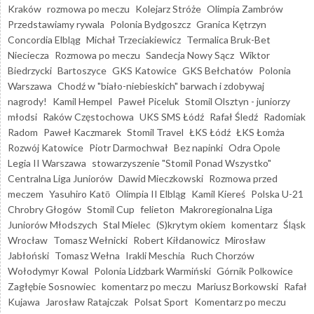
Kraków
rozmowa po meczu
Kolejarz Stróże
Olimpia Zambrów
Przedstawiamy rywala
Polonia Bydgoszcz
Granica Kętrzyn
Concordia Elbląg
Michał Trzeciakiewicz
Termalica Bruk-Bet
Nieciecza
Rozmowa po meczu
Sandecja Nowy Sącz
Wiktor
Biedrzycki
Bartoszyce
GKS Katowice
GKS Bełchatów
Polonia
Warszawa
Chodź w "biało-niebieskich" barwach i zdobywaj
nagrody!
Kamil Hempel
Paweł Piceluk
Stomil Olsztyn - juniorzy
młodsi
Raków Częstochowa
UKS SMS Łódź
Rafał Śledź
Radomiak
Radom
Paweł Kaczmarek
Stomil Travel
ŁKS Łódź
ŁKS Łomża
Rozwój Katowice
Piotr Darmochwał
Bez napinki
Odra Opole
Legia II Warszawa
stowarzyszenie "Stomil Ponad Wszystko"
Centralna Liga Juniorów
Dawid Mieczkowski
Rozmowa przed
meczem
Yasuhiro Katō
Olimpia II Elbląg
Kamil Kiereś
Polska U-21
Chrobry Głogów
Stomil Cup
felieton
Makroregionalna Liga
Juniorów Młodszych
Stal Mielec
(S)krytym okiem
komentarz
Śląsk
Wrocław
Tomasz Wełnicki
Robert Kiłdanowicz
Mirosław
Jabłoński
Tomasz Wełna
Irakli Meschia
Ruch Chorzów
Wołodymyr Kowal
Polonia Lidzbark Warmiński
Górnik Polkowice
Zagłębie Sosnowiec
komentarz po meczu
Mariusz Borkowski
Rafał
Kujawa
Jarosław Ratajczak
Polsat Sport
Komentarz po meczu