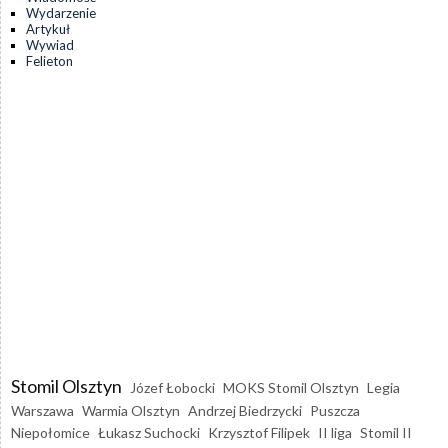
Wydarzenie
Artykuł
Wywiad
Felieton
Stomil Olsztyn
Józef Łobocki
MOKS Stomil Olsztyn
Legia
Warszawa
Warmia Olsztyn
Andrzej Biedrzycki
Puszcza
Niepołomice
Łukasz Suchocki
Krzysztof Filipek
II liga
Stomil II