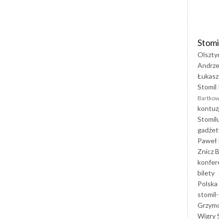
Stomi
Olszty
Andrze
Łukasz
Stomil 
Bartkow
kontuz
Stomil
gadżet
Paweł 
Znicz B
konfer
bilety
Polska
stomil-
Grzym
Wigry 