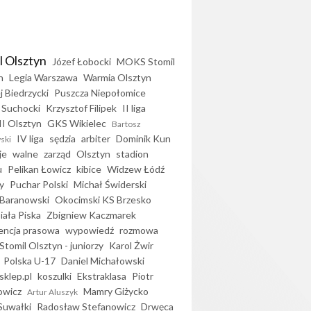
l Olsztyn
Józef Łobocki
MOKS Stomil
n
Legia Warszawa
Warmia Olsztyn
j Biedrzycki
Puszcza Niepołomice
 Suchocki
Krzysztof Filipek
II liga
II Olsztyn
GKS Wikielec
Bartosz
IV liga
sędzia
arbiter
Dominik Kun
ski
je
walne
zarząd
Olsztyn
stadion
u
Pelikan Łowicz
kibice
Widzew Łódź
y
Puchar Polski
Michał Świderski
Baranowski
Okocimski KS Brzesko
iała Piska
Zbigniew Kaczmarek
encja prasowa
wypowiedź
rozmowa
Stomil Olsztyn - juniorzy
Karol Żwir
Polska U-17
Daniel Michałowski
sklep.pl
koszulki
Ekstraklasa
Piotr
owicz
Mamry Giżycko
Artur Aluszyk
Suwałki
Radosław Stefanowicz
Drwęca