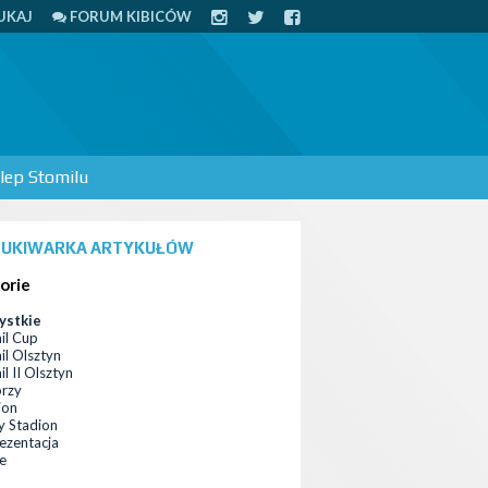
UKAJ
FORUM KIBICÓW
lep Stomilu
UKIWARKA ARTYKUŁÓW
orie
ystkie
il Cup
il Olsztyn
l II Olsztyn
orzy
ion
 Stadion
ezentacja
ce