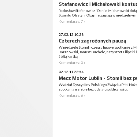
Stefanowicz i Michałowski kontu
Radosław Stefanowicz i Daniel Michałowski doł
Stomilu Olsztyn. Obaj nie zagrają w niedzielnym
Komentarzy: 7 »
27.03.12 10:28
Czterech zagrożonych pauzą
W niedzielę Stomil rozegra ligowe spotkanie z 
Baranowski, Janusz Bucholc, Krzysztof Filipek i
żółtą kartką.
Komentarzy: 0 »
02.12.11 22:54
Mecz Motor Lublin - Stomil bez p
Wydział Dyscypliny Polskiego Związku Piłki Noż
spotkania u siebie bez udziału publiczności.
Komentarzy: 6 »