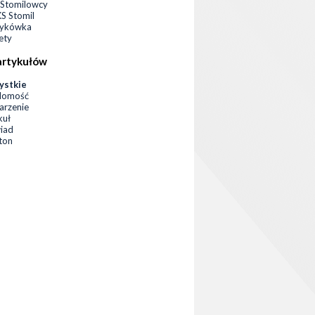
Stomilowcy
 Stomil
zykówka
ety
artykułów
ystkie
domość
rzenie
kuł
iad
eton