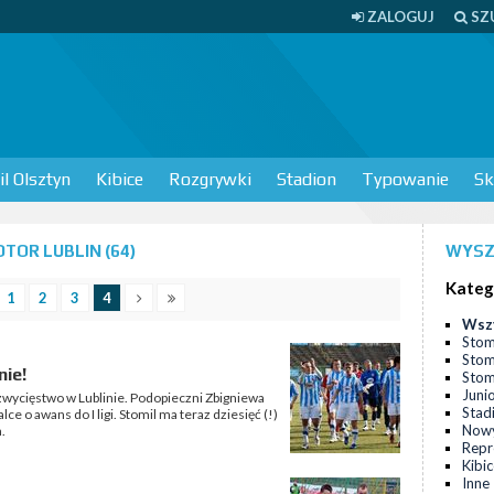
ZALOGUJ
SZ
l Olsztyn
Kibice
Rozgrywki
Stadion
Typowanie
Sk
OR LUBLIN (64)
WYSZ
Kateg
1
2
3
4
Wsz
Stom
Stom
nie!
Stomi
Juni
 zwycięstwo w Lublinie. Podopieczni Zbigniewa
Stad
 o awans do I ligi. Stomil ma teraz dziesięć (!)
Nowy
.
Repr
Kibi
Inne