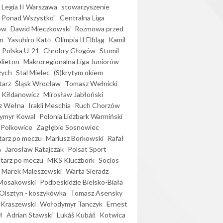
Legia II Warszawa
stowarzyszenie
l Ponad Wszystko"
Centralna Liga
ów
Dawid Mieczkowski
Rozmowa przed
m
Yasuhiro Katō
Olimpia II Elbląg
Kamil
Polska U-21
Chrobry Głogów
Stomil
elieton
Makroregionalna Liga Juniorów
zych
Stal Mielec
(S)krytym okiem
arz
Śląsk Wrocław
Tomasz Wełnicki
 Kiłdanowicz
Mirosław Jabłoński
z Wełna
Irakli Meschia
Ruch Chorzów
ymyr Kowal
Polonia Lidzbark Warmiński
 Polkowice
Zagłębie Sosnowiec
arz po meczu
Mariusz Borkowski
Rafał
a
Jarosław Ratajczak
Polsat Sport
arz po meczu
MKS Kluczbork
Socios
Marek Maleszewski
Warta Sieradz
Mosakowski
Podbeskidzie Bielsko-Biała
 Olsztyn - koszykówka
Tomasz Asensky
 Kraszewski
Wołodymyr Tanczyk
Ernest
ł
Adrian Stawski
Lukáš Kubáň
Kotwica