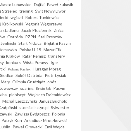
iasto Lubawskie
Dajtki
Paweł Łukasik
 Strzelec
trening
Świt Nowy Dwór
ecki
wyjazd
Robert Tunkiewicz
j Królikowski
Vęgoria Węgorzewo
 stadionu
Jacek Płuciennik
Znicz
ków
Ostróda
PZPN
Stal Rzeszów
Jegliński
Start Nidzica
Błękitni Pasym
Siemaszko
Polska U-15
Mazur Ełk
nia Kraków
Rafał Remisz
transfery
sy
konkurs
Wisła Puławy
Igor
ycki
Huragan Morąg
Polonia Pasłęk
Siedlce
Sokół Ostróda
Piotr Łysiak
 Mały
Olimpia Grudziądz
obóz
otowawczy
sparing
Pasym
Erwin Sak
kiba
plebiscyt
Wojciech Dziemidowicz
Michał Leszczyński
Janusz Bucholc
Czałpiński
stomil.olsztyn.pl
Sylwester
zewski
Zawisza Bydgoszcz
Polonia
Patryk Kun
Arkadiusz Mroczkowski
Lublin
Paweł Głowacki
Emil Wojda