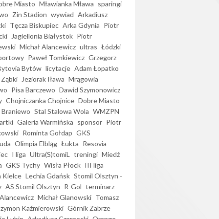
bre Miasto
Mławianka Mława
sparingi
ewo
Zin Stadion
wywiad
Arkadiusz
ki
Tęcza Biskupiec
Arka Gdynia
Piotr
cki
Jagiellonia Białystok
Piotr
ewski
Michał Alancewicz
ultras
Łódzki
portowy
Paweł Tomkiewicz
Grzegorz
Bytovia Bytów
licytacje
Adam Łopatko
 Ząbki
Jeziorak Iława
Mrągowia
wo
Pisa Barczewo
Dawid Szymonowicz
y
Chojniczanka Chojnice
Dobre Miasto
 Braniewo
Stal Stalowa Wola
WMZPN
artki
Galeria Warmińska
sponsor
Piotr
kowski
Rominta Gołdap
GKS
uda
Olimpia Elbląg
Łukta
Resovia
iec
I liga
Ultra(S)tomiL
treningi
Miedź
a
GKS Tychy
Wisła Płock
III liga
 Kielce
Lechia Gdańsk
Stomil Olsztyn -
y
AS Stomil Olsztyn
R-Gol
terminarz
Alancewicz
Michał Glanowski
Tomasz
Szymon Kaźmierowski
Górnik Zabrze
ie Lubin
Arkadiusz Czarnecki
Orange