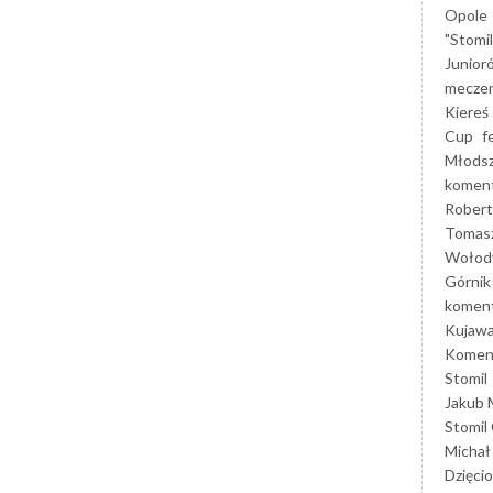
Opole
"Stomi
Junior
mecze
Kiereś
Cup
f
Młods
koment
Robert
Tomas
Wołod
Górnik
koment
Kujaw
Koment
Stomil
Jakub 
Stomil
Michał
Dzięcio