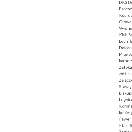
DKS Do
Barcz
Kopruc
Głowa
Wypni
Klub S
Lech
Dolcan
Mrągo
karnet
Zatoka
żółte k
Zającz
Stawig
Biskup
Legnic
Korona
kobiet
Paweł 
Ptak
Zagłęb