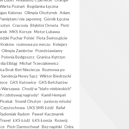
Warta Poznań
Bogdanka Łęczna
gas Kalonas
Olimpia Olsztynek
Adam
Pamiętam i nie zapomnę
Górnik Łęczna
lsztyn
Cracovia
Błękitni Orneta
Piotr
arek
MKS Korsze
Motor Lubawa
dzki Puchar Polski
Flota Świnoujście
 Kraków
rozmowa po meczu
Kolejarz
Olimpia Zambrów
Przedstawiamy
Polonia Bydgoszcz
Granica Kętrzyn
dia Elbląg
Michał Trzeciakiewicz
ica Bruk-Bet Nieciecza
Rozmowa po
Sandecja Nowy Sącz
Wiktor Biedrzycki
zyce
GKS Katowice
GKS Bełchatów
a Warszawa
Chodź w "biało-niebieskich"
h i zdobywaj nagrody!
Kamil Hempel
Piceluk
Stomil Olsztyn - juniorzy młodsi
 Częstochowa
UKS SMS Łódź
Rafał
Radomiak Radom
Paweł Kaczmarek
Travel
ŁKS Łódź
ŁKS Łomża
Rozwój
ice
Piotr Darmochwał
Bez napinki
Odra