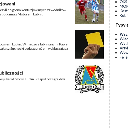
OKS 
zjowani
MOKS
ączyli do grona kontuzjowanych zawodników
Kos
 spotkaniu z Motorem Lublin.
Kobi
Typy 
Wsz
Wia
Wyda
Motorem Lublin. W meczu z lublinianami Paweł
Arty
 Łukasz Suchocki będą zagrożeni wykluczającą
Wyw
Feli
ubliczności
nej ukarał Motor Lublin. Zespół rozegra dwa