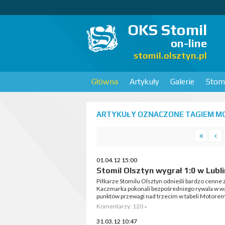
OKS Stomil
on-line
stomil.olsztyn.pl
Główna
Artykuły
Galerie
Stomi
ARTYKUŁY OZNACZONE TAGIEM MOT
01.04.12 15:00
Stomil Olsztyn wygrał 1:0 w Lubli
Piłkarze Stomilu Olsztyn odnieśli bardzo cenne
Kaczmarka pokonali bezpośredniego rywala w walce
punktów przewagi nad trzecim w tabeli Motorem
Komentarzy: 120 »
31.03.12 10:47