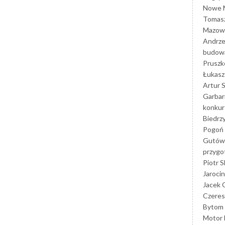
Nowe M
Tomasz
Mazowi
Andrze
budowa
Prusz
Łukasz 
Artur 
Garbar
konkur
Biedrz
Pogoń 
Gutów
przyg
Piotr S
Jarocin
Jacek 
Czeres
Bytom
Motor 