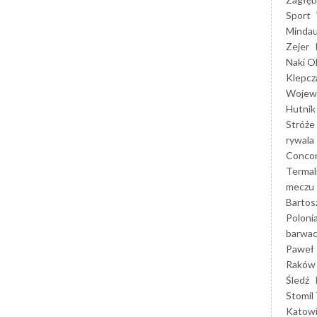
Sport
Mindau
Zejer
Naki O
Klepcz
Wojewó
Hutnik
Stróże
rywala
Concor
Termal
meczu
Bartos
Poloni
barwac
Paweł 
Raków
Śledź
Stomil 
Katow