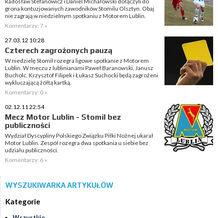
Radosław Stefanowicz i Daniel Michałowski dołączyli do
grona kontuzjowanych zawodników Stomilu Olsztyn. Obaj
nie zagrają w niedzielnym spotkaniu z Motorem Lublin.
Komentarzy: 7 »
27.03.12 10:28
Czterech zagrożonych pauzą
W niedzielę Stomil rozegra ligowe spotkanie z Motorem
Lublin. W meczu z lublinianami Paweł Baranowski, Janusz
Bucholc, Krzysztof Filipek i Łukasz Suchocki będą zagrożeni
wykluczającą żółtą kartką.
Komentarzy: 0 »
02.12.11 22:54
Mecz Motor Lublin - Stomil bez
publiczności
Wydział Dyscypliny Polskiego Związku Piłki Nożnej ukarał
Motor Lublin. Zespół rozegra dwa spotkania u siebie bez
udziału publiczności.
Komentarzy: 6 »
WYSZUKIWARKA ARTYKUŁÓW
Kategorie
Wszystkie