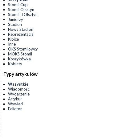
Stomil Cup
Stomil Olsztyn
Stomil II Olsztyn
Juniorzy
Stadion
Nowy Stadion
Reprezentacja
Kibice
Inne
OKS Stomilowcy
MOKS Stomil
Koszykówka
Kobiety
Typy artykułów
Wszystkie
Wiadomość
Wydarzenie
Artykuł
Wywiad
Felieton