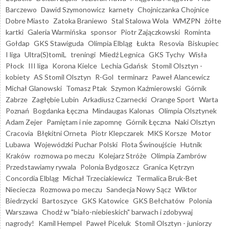
Barczewo
Dawid Szymonowicz
karnety
Chojniczanka Chojnice
Dobre Miasto
Zatoka Braniewo
Stal Stalowa Wola
WMZPN
żółte
kartki
Galeria Warmińska
sponsor
Piotr Zajączkowski
Rominta
Gołdap
GKS Stawiguda
Olimpia Elbląg
Łukta
Resovia
Biskupiec
I liga
Ultra(S)tomiL
treningi
Miedź Legnica
GKS Tychy
Wisła
Płock
III liga
Korona Kielce
Lechia Gdańsk
Stomil Olsztyn -
kobiety
AS Stomil Olsztyn
R-Gol
terminarz
Paweł Alancewicz
Michał Glanowski
Tomasz Ptak
Szymon Kaźmierowski
Górnik
Zabrze
Zagłębie Lubin
Arkadiusz Czarnecki
Orange Sport
Warta
Poznań
Bogdanka Łęczna
Mindaugas Kalonas
Olimpia Olsztynek
Adam Zejer
Pamiętam i nie zapomnę
Górnik Łęczna
Naki Olsztyn
Cracovia
Błękitni Orneta
Piotr Klepczarek
MKS Korsze
Motor
Lubawa
Wojewódzki Puchar Polski
Flota Świnoujście
Hutnik
Kraków
rozmowa po meczu
Kolejarz Stróże
Olimpia Zambrów
Przedstawiamy rywala
Polonia Bydgoszcz
Granica Kętrzyn
Concordia Elbląg
Michał Trzeciakiewicz
Termalica Bruk-Bet
Nieciecza
Rozmowa po meczu
Sandecja Nowy Sącz
Wiktor
Biedrzycki
Bartoszyce
GKS Katowice
GKS Bełchatów
Polonia
Warszawa
Chodź w "biało-niebieskich" barwach i zdobywaj
nagrody!
Kamil Hempel
Paweł Piceluk
Stomil Olsztyn - juniorzy