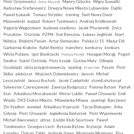
Piotr Grzymowicz
Mamry Giżycko
Wigry Suwałki
Artur Aluszyk
Radosław Stefanowicz
Drwęca Nowe Miasto Lubawskie
Dajtki
Paweł Łukasik
Tomasz Strzelec
trening
Świt Nowy Dwór
Mazowiecki
wyjazd
Robert Tunkiewicz
Andrzej Królikowski
Vęgoria Węgorzewo
budowa stadionu
Jacek Płuciennik
Znicz
Pruszków
Ostróda
PZPN
Stal Rzeszów
Łukasz Jegliński
Start
Nidzica
Błękitni Pasym
Artur Siemaszko
Polska U-15
Mazur Ełk
Garbarnia Kraków
Rafał Remisz
transfery
konkursy
konkurs
Wisła Puławy
Igor Biedrzycki
Huragan Morąg
Pogoń
Polonia Pasłęk
Siedlce
Sokół Ostróda
Piotr Łysiak
Gutów Mały
Olimpia
Grudziądz
obóz przygotowawczy
sparing
Pasym
Piotr
Erwin Sak
Skiba
plebiscyt
Wojciech Dziemidowicz
Jarocin
Michał
Leszczyński
Janusz Bucholc
Jacek Czałpiński
stomil.olsztyn.pl
Sylwester Czereszewski
Zawisza Bydgoszcz
Polonia Bytom
Patryk
Kun
Arkadiusz Mroczkowski
Motor Lublin
Paweł Głowacki
Emil
Wojda
DKS Dobre Miasto
Mławianka Mława
sparingi
Barczewo
Zin Stadion
wywiad
Arkadiusz Koprucki
Tęcza Biskupiec
Arka
Gdynia
Piotr Głowacki
Jagiellonia Białystok
Piotr Wypniewski
Michał Alancewicz
ultras
Łódzki Klub Sportowy
Paweł
Tomkiewicz
Grzegorz Lech
Bytovia Bytów
licytacje
Adam
Łopatko
Dolcan Ząbki
Jeziorak Iława
Mrągowia Mrągowo
Pisa