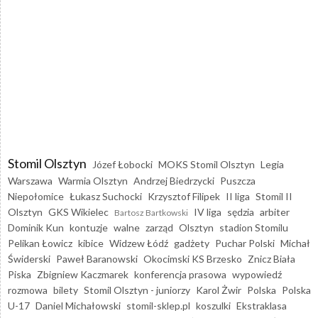
Stomil Olsztyn
Józef Łobocki
MOKS Stomil Olsztyn
Legia
Warszawa
Warmia Olsztyn
Andrzej Biedrzycki
Puszcza
Niepołomice
Łukasz Suchocki
Krzysztof Filipek
II liga
Stomil II
Olsztyn
GKS Wikielec
IV liga
sędzia
arbiter
Bartosz Bartkowski
Dominik Kun
kontuzje
walne
zarząd
Olsztyn
stadion Stomilu
Pelikan Łowicz
kibice
Widzew Łódź
gadżety
Puchar Polski
Michał
Świderski
Paweł Baranowski
Okocimski KS Brzesko
Znicz Biała
Piska
Zbigniew Kaczmarek
konferencja prasowa
wypowiedź
rozmowa
bilety
Stomil Olsztyn - juniorzy
Karol Żwir
Polska
Polska
U-17
Daniel Michałowski
stomil-sklep.pl
koszulki
Ekstraklasa