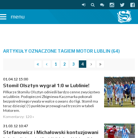
menu
ARTYKUŁY OZNACZONE TAGIEM MOTOR LUBLIN (64)
1
2
3
4
01.04.12 15:00
Stomil Olsztyn wygrał 1:0 w Lublinie!
Piłkarze Stomilu Olsztyn odnieśli bardzo cenne zwycięstwo
w Lublinie. Podopieczni Zbigniewa Kaczmarka pokonali
bezpośredniego rywala w walce o awans do I ligi. Stomil ma
teraz dziesięć (!) punktów przewagi nad trzecim w tabeli
Motorem.
Komentarzy: 120 »
31.03.12 10:47
Stefanowicz i Michałowski kontuzjowani