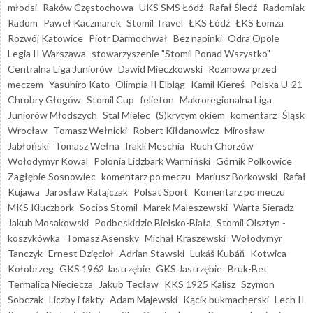
młodsi
Raków Częstochowa
UKS SMS Łódź
Rafał Śledź
Radomiak
Radom
Paweł Kaczmarek
Stomil Travel
ŁKS Łódź
ŁKS Łomża
Rozwój Katowice
Piotr Darmochwał
Bez napinki
Odra Opole
Legia II Warszawa
stowarzyszenie "Stomil Ponad Wszystko"
Centralna Liga Juniorów
Dawid Mieczkowski
Rozmowa przed
meczem
Yasuhiro Katō
Olimpia II Elbląg
Kamil Kiereś
Polska U-21
Chrobry Głogów
Stomil Cup
felieton
Makroregionalna Liga
Juniorów Młodszych
Stal Mielec
(S)krytym okiem
komentarz
Śląsk
Wrocław
Tomasz Wełnicki
Robert Kiłdanowicz
Mirosław
Jabłoński
Tomasz Wełna
Irakli Meschia
Ruch Chorzów
Wołodymyr Kowal
Polonia Lidzbark Warmiński
Górnik Polkowice
Zagłębie Sosnowiec
komentarz po meczu
Mariusz Borkowski
Rafał
Kujawa
Jarosław Ratajczak
Polsat Sport
Komentarz po meczu
MKS Kluczbork
Socios Stomil
Marek Maleszewski
Warta Sieradz
Jakub Mosakowski
Podbeskidzie Bielsko-Biała
Stomil Olsztyn -
koszykówka
Tomasz Asensky
Michał Kraszewski
Wołodymyr
Tanczyk
Ernest Dzięcioł
Adrian Stawski
Lukáš Kubáň
Kotwica
Kołobrzeg
GKS 1962 Jastrzębie
GKS Jastrzębie
Bruk-Bet
Termalica Nieciecza
Jakub Tecław
KKS 1925 Kalisz
Szymon
Sobczak
Liczby i fakty
Adam Majewski
Kącik bukmacherski
Lech II