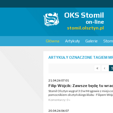
OKS Stomil
on-line
stomil.olsztyn.pl
Główna
Artykuły
Galerie
Stomi
ARTYKUŁY OZNACZONE TAGIEM M
1
21.04.26 07:01
Filip Wójcik: Zawsze będę tu w
Stomil Olsztyn wygrał 3:0 w Mrągowie z miejs
pomocnikiem olsztyńskiego klubu - Filipem Wój
Komentarzy: 0 »
20.04.26 06:07