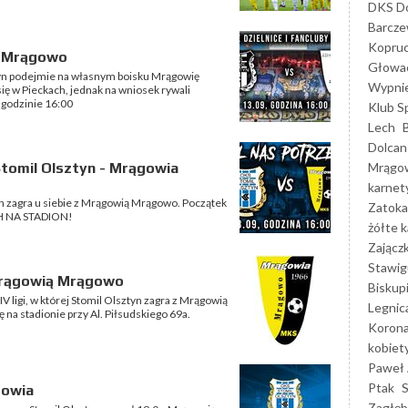
DKS Do
Barcz
Kopruc
ą Mrągowo
Głowa
tyn podejmie na własnym boisku Mrągowię
Wypni
ę w Pieckach, jednak na wniosek rywali
 godzinie 16:00
Klub S
Lech
Dolcan
Mrągo
tomil Olsztyn - Mrągowia
karnet
n zagra u siebie z Mrągowią Mrągowo. Początek
Zatoka
H NA STADION!
żółte k
Zającz
Stawig
Mrągowią Mrągowo
Biskup
V ligi, w której Stomil Olsztyn zagra z Mrągowią
Legnic
na stadionie przy Al. Piłsudskiego 69a.
Korona
kobiet
Paweł 
Ptak
gowia
Zagłęb