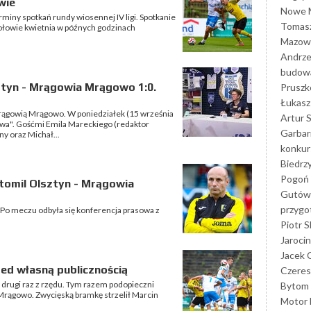
wie
Nowe M
ny spotkań rundy wiosennej IV ligi. Spotkanie
Tomasz
połowie kwietnia w późnych godzinach
Mazowi
Andrze
budowa
ztyn - Mrągowia Mrągowo 1:0.
Prusz
Łukasz 
z Mrągowią Mrągowo. W poniedziałek (15 września
Artur 
owa". Gośćmi Emila Mareckiego (redaktor
Garbar
ny oraz Michał...
konkur
Biedrz
Pogoń 
tomil Olsztyn - Mrągowia
Gutów
przyg
 Po meczu odbyła się konferencja prasowa z
Piotr S
Jarocin
Jacek 
ed własną publicznością
Czeres
 drugi raz z rzędu. Tym razem podopieczni
Bytom
Mrągowo. Zwycięską bramkę strzelił Marcin
Motor 