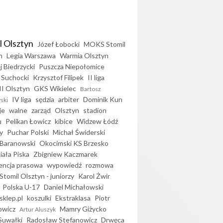
l Olsztyn
Józef Łobocki
MOKS Stomil
n
Legia Warszawa
Warmia Olsztyn
j Biedrzycki
Puszcza Niepołomice
 Suchocki
Krzysztof Filipek
II liga
II Olsztyn
GKS Wikielec
Bartosz
IV liga
sędzia
arbiter
Dominik Kun
ski
je
walne
zarząd
Olsztyn
stadion
u
Pelikan Łowicz
kibice
Widzew Łódź
y
Puchar Polski
Michał Świderski
Baranowski
Okocimski KS Brzesko
iała Piska
Zbigniew Kaczmarek
encja prasowa
wypowiedź
rozmowa
Stomil Olsztyn - juniorzy
Karol Żwir
Polska U-17
Daniel Michałowski
sklep.pl
koszulki
Ekstraklasa
Piotr
owicz
Mamry Giżycko
Artur Aluszyk
Suwałki
Radosław Stefanowicz
Drwęca