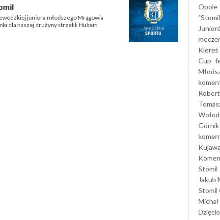
Opole
omil
"Stomi
ojewódzkiej juniora młodszego Mrągowia
i dla naszej drużyny strzelili Hubert
Junior
mecze
Kiereś
Cup
f
Młods
koment
Robert
Tomas
Wołod
Górnik
koment
Kujaw
Koment
Stomil
Jakub 
Stomil
Michał
Dzięcio