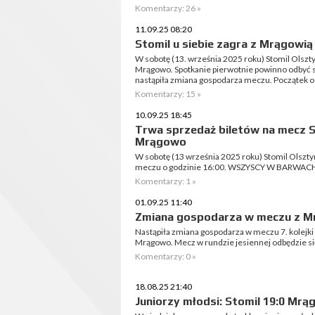
Komentarzy: 26 »
11.09.25 08:20
Stomil u siebie zagra z Mrągowi
W sobotę (13. września 2025 roku) Stomil Olsz
Mrągowo. Spotkanie pierwotnie powinno odbyć si
nastąpiła zmiana gospodarza meczu. Początek o
Komentarzy: 15 »
10.09.25 18:45
Trwa sprzedaż biletów na mecz S
Mrągowo
W sobotę (13 września 2025 roku) Stomil Olszty
meczu o godzinie 16:00. WSZYSCY W BARWAC
Komentarzy: 1 »
01.09.25 11:40
Zmiana gospodarza w meczu z 
Nastąpiła zmiana gospodarza w meczu 7. kolejki I
Mrągowo. Mecz w rundzie jesiennej odbędzie się 
Komentarzy: 0 »
18.08.25 21:40
Juniorzy młodsi: Stomil 19:0 Mrą