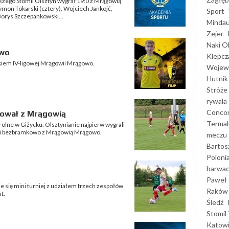
zego Stomil Olsztyn wygrał 19:0 z Mrągowią
ymon Tokarski (cztery), Wojciech Jankojć,
Sport
Borys Szczepankowski...
Mindau
Zejer
Naki O
owo
Klepcz
nikiem IV-ligowej Mrągowii Mrągowo.
Wojewó
Hutnik
Stróże
rywala
Concor
sował z Mrągowią
Termal
rolne w Giżycku. Olsztynianie najpierw wygrali
ali bezbramkowo z Mrągowią Mrągowo.
meczu
Bartos
Poloni
barwac
Paweł 
e się mini turniej z udziałem trzech zespołów
Raków
t.
Śledź
Stomil 
Katow