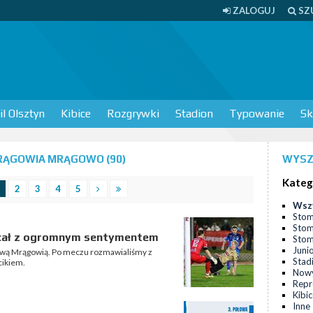
ZALOGUJ
SZ
l Olsztyn
Kibice
Rozgrywki
Stadion
Typowanie
Sk
RĄGOWIA MRĄGOWO (90)
WYSZ
Kateg
2
3
4
5
Wsz
Stom
Stom
racał z ogromnym sentymentem
Stomi
Juni
cową Mrągowią. Po meczu rozmawialiśmy z
Stad
cikiem.
Nowy
Repr
Kibi
Inne