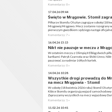
Komentarzy: 0 »
17.04.26 09:44
Święto w Mrągowie. Stomil zagr
Piłkarze Stomilu Olsztyn zagrają w sobotę (18 k
Mrągowią Mrągowo. Mecz zostanie rozegrany w 
pierwszym gwizdkiem sędziego nastąpi oficjaln
Komentarzy: 7 »
16.04.26 15:15
Nikt nie pauzuje w meczu z Mrą
W ostatnim meczu z Olimpią II Elbląg dwóch pił
kartkami: Patryk Czarnota oraz Shōtō Unno. Ni
pauzować za nadmiar żółtych kartek.
Komentarzy: 0 »
14.04.26 10:28
Wszystkie drogi prowadzą do 
na mecz Mrągowia - Stomil
W sobotę (18 kwietnia 2026 roku) Stomil Olszt
Kibice Stomilu organizują wyjazd samochodowy na
Zapraszamy wszystkich na mecz wyjazdowy Du
Komentarzy: 1 »
11.02.26 10:41