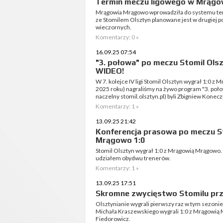
Termin meczu ligowego w Mrągo
Mrągowia Mrągowo wprowadziła do systemu termi
ze Stomilem Olsztyn planowane jest w drugiej 
wieczornych.
Komentarzy: 0 »
16.09.25 07:54
"3. połowa" po meczu Stomil Ols
WIDEO!
W 7. kolejce IV ligi Stomil Olsztyn wygrał 1:0 
2025 roku) nagraliśmy na żywo program "3. poł
naczelny stomil.olsztyn.pl) byli Zbigniew Konecz
Komentarzy: 1 »
13.09.25 21:42
Konferencja prasowa po meczu S
Mrągowo 1:0
Stomil Olsztyn wygrał 1:0 z Mrągowią Mrągowo.
udziałem obydwu trenerów.
Komentarzy: 1 »
13.09.25 17:51
Skromne zwycięstwo Stomilu prz
Olsztynianie wygrali pierwszy raz w tym sezonie
Michała Kraszewskiego wygrali 1:0 z Mrągowią 
Fiedorowicz.