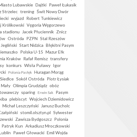
iasto Lubawskie
Dajtki
Paweł Łukasik
 Strzelec
trening
Świt Nowy Dwór
ecki
wyjazd
Robert Tunkiewicz
j Królikowski
Vęgoria Węgorzewo
 stadionu
Jacek Płuciennik
Znicz
ków
Ostróda
PZPN
Stal Rzeszów
Jegliński
Start Nidzica
Błękitni Pasym
Siemaszko
Polska U-15
Mazur Ełk
nia Kraków
Rafał Remisz
transfery
sy
konkurs
Wisła Puławy
Igor
ycki
Huragan Morąg
Polonia Pasłęk
Siedlce
Sokół Ostróda
Piotr Łysiak
 Mały
Olimpia Grudziądz
obóz
otowawczy
sparing
Pasym
Erwin Sak
kiba
plebiscyt
Wojciech Dziemidowicz
Michał Leszczyński
Janusz Bucholc
Czałpiński
stomil.olsztyn.pl
Sylwester
zewski
Zawisza Bydgoszcz
Polonia
Patryk Kun
Arkadiusz Mroczkowski
Lublin
Paweł Głowacki
Emil Wojda