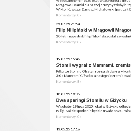
W niedzielnym meczu ekstraklasy juniora młods
Mrągowo. Bramki dla naszej drużyny zdobyli: Sz
Wiktor Kawuza i Dariusz Michałowski (po trzy), 
Komentarzy: 0 »
25.07.25 21:54
Filip Nilipiński w Mrągowii Mrąg
20-letni napastnik Filip Nilipiński został zawod
Komentarzy: 0 »
19.07.25 15:46
Stomil wygrał z Mamrami, zremi
Piłkarze Stomilu Olsztyn rozegrali dwie gry kont
3:0 z Mamrami Giżycko, a następnie zremisow
Komentarzy: 8 »
18.07.25 10:35
Dwa sparingi Stomilu w Giżycku
W sobotę (19 lipca 2025 roku) w Giżycku odbędzi
IV ligi. Każde spotkanie będzie trwało po 60. minu
Komentarzy: 0 »
13.05.25 17:16