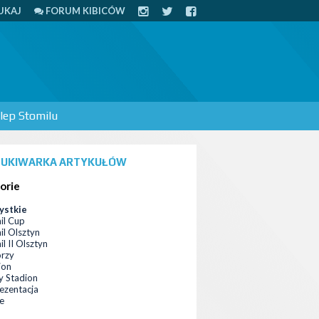
UKAJ
FORUM KIBICÓW
lep Stomilu
UKIWARKA ARTYKUŁÓW
orie
ystkie
il Cup
il Olsztyn
l II Olsztyn
orzy
ion
 Stadion
ezentacja
ce