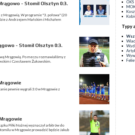
OKS 
rągowo - Stomil Olsztyn 0:3.
MOKS
Kos
e z Mrągowią. W programie "3. połowa" (20
Kobi
ędzie z Andrzejem Mańskim i Michałem
Typy 
Wsz
Wia
gowo - Stomil Olsztyn 0:3.
Wyda
Arty
Wyw
cową Mrągowią. Po meczu rozmawialiśmy z
Feli
wskim i Czesławem Żukowskim.
 Mrągowie
nianie pewnie wygrali 3:0 w Mrągowie z
 Mrągowie
ku Piłki Nożnej wyznaczył arbitrów do
z Stomilu w Mrągowie prowadzić będzie Jakub