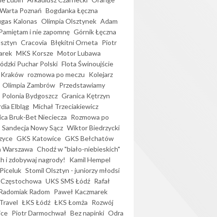
Warta Poznań
Bogdanka Łęczna
gas Kalonas
Olimpia Olsztynek
Adam
Pamiętam i nie zapomnę
Górnik Łęczna
lsztyn
Cracovia
Błękitni Orneta
Piotr
arek
MKS Korsze
Motor Lubawa
dzki Puchar Polski
Flota Świnoujście
 Kraków
rozmowa po meczu
Kolejarz
Olimpia Zambrów
Przedstawiamy
Polonia Bydgoszcz
Granica Kętrzyn
dia Elbląg
Michał Trzeciakiewicz
ica Bruk-Bet Nieciecza
Rozmowa po
Sandecja Nowy Sącz
Wiktor Biedrzycki
zyce
GKS Katowice
GKS Bełchatów
a Warszawa
Chodź w "biało-niebieskich"
h i zdobywaj nagrody!
Kamil Hempel
Piceluk
Stomil Olsztyn - juniorzy młodsi
 Częstochowa
UKS SMS Łódź
Rafał
Radomiak Radom
Paweł Kaczmarek
Travel
ŁKS Łódź
ŁKS Łomża
Rozwój
ice
Piotr Darmochwał
Bez napinki
Odra