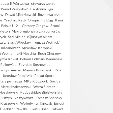
Legia II Warszawa
stowarzyszenie
l Ponad Wszystko"
Centralna Liga
ów
Dawid Mieczkowski
Rozmowa przed
m
Yasuhiro Katō
Olimpia II Elbląg
Kamil
Polska U-21
Chrobry Głogów
Stomil
elieton
Makroregionalna Liga Juniorów
zych
Stal Mielec
(S)krytym okiem
arz
Śląsk Wrocław
Tomasz Wełnicki
 Kiłdanowicz
Mirosław Jabłoński
z Wełna
Irakli Meschia
Ruch Chorzów
ymyr Kowal
Polonia Lidzbark Warmiński
 Polkowice
Zagłębie Sosnowiec
arz po meczu
Mariusz Borkowski
Rafał
a
Jarosław Ratajczak
Polsat Sport
arz po meczu
MKS Kluczbork
Socios
Marek Maleszewski
Warta Sieradz
Mosakowski
Podbeskidzie Bielsko-Biała
 Olsztyn - koszykówka
Tomasz Asensky
 Kraszewski
Wołodymyr Tanczyk
Ernest
ł
Adrian Stawski
Lukáš Kubáň
Kotwica