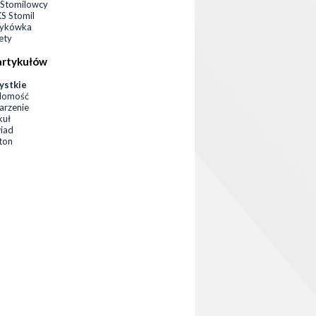
Stomilowcy
 Stomil
zykówka
ety
artykułów
ystkie
domość
rzenie
kuł
iad
eton