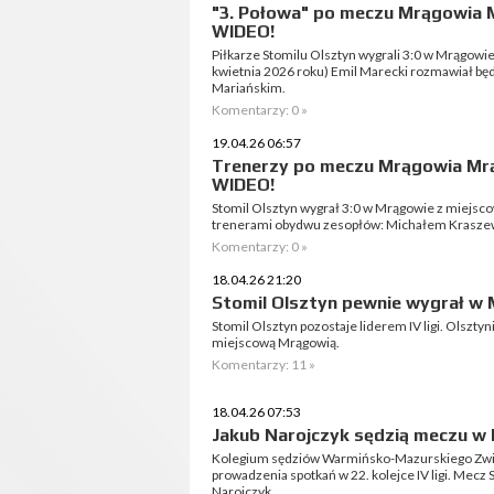
"3. Połowa" po meczu Mrągowia M
WIDEO!
Piłkarze Stomilu Olsztyn wygrali 3:0 w Mrągowi
kwietnia 2026 roku) Emil Marecki rozmawiał b
Mariańskim.
Komentarzy: 0 »
19.04.26 06:57
Trenerzy po meczu Mrągowia Mrą
WIDEO!
Stomil Olsztyn wygrał 3:0 w Mrągowie z miejs
trenerami obydwu zesopłów: Michałem Krasze
Komentarzy: 0 »
18.04.26 21:20
Stomil Olsztyn pewnie wygrał w
Stomil Olsztyn pozostaje liderem IV ligi. Olszty
miejscową Mrągowią.
Komentarzy: 11 »
18.04.26 07:53
Jakub Narojczyk sędzią meczu w
Kolegium sędziów Warmińsko-Mazurskiego Związ
prowadzenia spotkań w 22. kolejce IV ligi. Mec
Narojczyk.