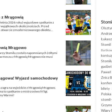
a z Mrągowią
Stomi
wietnia 2026 roku) wyjazdowe spotkanie z
wyjątkowych okolicznościach. Przed
Olszty
e otwarcie zmodernizowanego obiektu...
Andrze
Łukasz
Stomil 
gowią Mrągowo
Bartkow
karzy Stomilu zostało napomnianych żółtymi
kontuz
kt w meczu z Mrągowią Mrągowo nie musi
Stomil
gadżet
Paweł 
Znicz B
Mrągowa! Wyjazd samochodowy
konfer
yn zagra na wyjeździe z Mrągowią Mrągowo.
bilety
 to spotkanie o mistrzostwo IV ligi.
Polska
my Warmii!
stomil-
Grzym
Wigry 