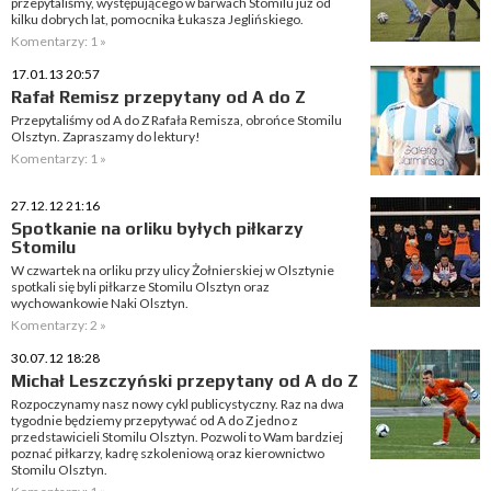
przepytaliśmy, występującego w barwach Stomilu już od
kilku dobrych lat, pomocnika Łukasza Jeglińskiego.
Komentarzy: 1 »
17.01.13 20:57
Rafał Remisz przepytany od A do Z
Przepytaliśmy od A do Z Rafała Remisza, obrońce Stomilu
Olsztyn. Zapraszamy do lektury!
Komentarzy: 1 »
27.12.12 21:16
Spotkanie na orliku byłych piłkarzy
Stomilu
W czwartek na orliku przy ulicy Żołnierskiej w Olsztynie
spotkali się byli piłkarze Stomilu Olsztyn oraz
wychowankowie Naki Olsztyn.
Komentarzy: 2 »
30.07.12 18:28
Michał Leszczyński przepytany od A do Z
Rozpoczynamy nasz nowy cykl publicystyczny. Raz na dwa
tygodnie będziemy przepytywać od A do Z jedno z
przedstawicieli Stomilu Olsztyn. Pozwoli to Wam bardziej
poznać piłkarzy, kadrę szkoleniową oraz kierownictwo
Stomilu Olsztyn.