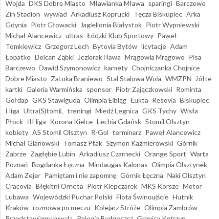
Wojda
DKS Dobre Miasto
Mławianka Mława
sparingi
Barczewo
Zin Stadion
wywiad
Arkadiusz Koprucki
Tęcza Biskupiec
Arka
Gdynia
Piotr Głowacki
Jagiellonia Białystok
Piotr Wypniewski
Michał Alancewicz
ultras
Łódzki Klub Sportowy
Paweł
Tomkiewicz
Grzegorz Lech
Bytovia Bytów
licytacje
Adam
Łopatko
Dolcan Ząbki
Jeziorak Iława
Mrągowia Mrągowo
Pisa
Barczewo
Dawid Szymonowicz
karnety
Chojniczanka Chojnice
Dobre Miasto
Zatoka Braniewo
Stal Stalowa Wola
WMZPN
żółte
kartki
Galeria Warmińska
sponsor
Piotr Zajączkowski
Rominta
Gołdap
GKS Stawiguda
Olimpia Elbląg
Łukta
Resovia
Biskupiec
I liga
Ultra(S)tomiL
treningi
Miedź Legnica
GKS Tychy
Wisła
Płock
III liga
Korona Kielce
Lechia Gdańsk
Stomil Olsztyn -
kobiety
AS Stomil Olsztyn
R-Gol
terminarz
Paweł Alancewicz
Michał Glanowski
Tomasz Ptak
Szymon Kaźmierowski
Górnik
Zabrze
Zagłębie Lubin
Arkadiusz Czarnecki
Orange Sport
Warta
Poznań
Bogdanka Łęczna
Mindaugas Kalonas
Olimpia Olsztynek
Adam Zejer
Pamiętam i nie zapomnę
Górnik Łęczna
Naki Olsztyn
Cracovia
Błękitni Orneta
Piotr Klepczarek
MKS Korsze
Motor
Lubawa
Wojewódzki Puchar Polski
Flota Świnoujście
Hutnik
Kraków
rozmowa po meczu
Kolejarz Stróże
Olimpia Zambrów
Przedstawiamy rywala
Polonia Bydgoszcz
Granica Kętrzyn