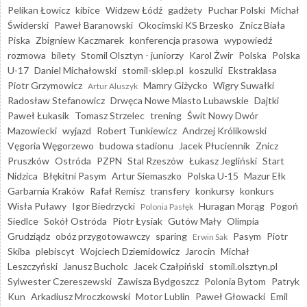
Pelikan Łowicz
kibice
Widzew Łódź
gadżety
Puchar Polski
Michał
Świderski
Paweł Baranowski
Okocimski KS Brzesko
Znicz Biała
Piska
Zbigniew Kaczmarek
konferencja prasowa
wypowiedź
rozmowa
bilety
Stomil Olsztyn - juniorzy
Karol Żwir
Polska
Polska
U-17
Daniel Michałowski
stomil-sklep.pl
koszulki
Ekstraklasa
Piotr Grzymowicz
Mamry Giżycko
Wigry Suwałki
Artur Aluszyk
Radosław Stefanowicz
Drwęca Nowe Miasto Lubawskie
Dajtki
Paweł Łukasik
Tomasz Strzelec
trening
Świt Nowy Dwór
Mazowiecki
wyjazd
Robert Tunkiewicz
Andrzej Królikowski
Vęgoria Węgorzewo
budowa stadionu
Jacek Płuciennik
Znicz
Pruszków
Ostróda
PZPN
Stal Rzeszów
Łukasz Jegliński
Start
Nidzica
Błękitni Pasym
Artur Siemaszko
Polska U-15
Mazur Ełk
Garbarnia Kraków
Rafał Remisz
transfery
konkursy
konkurs
Wisła Puławy
Igor Biedrzycki
Huragan Morąg
Pogoń
Polonia Pasłęk
Siedlce
Sokół Ostróda
Piotr Łysiak
Gutów Mały
Olimpia
Grudziądz
obóz przygotowawczy
sparing
Pasym
Piotr
Erwin Sak
Skiba
plebiscyt
Wojciech Dziemidowicz
Jarocin
Michał
Leszczyński
Janusz Bucholc
Jacek Czałpiński
stomil.olsztyn.pl
Sylwester Czereszewski
Zawisza Bydgoszcz
Polonia Bytom
Patryk
Kun
Arkadiusz Mroczkowski
Motor Lublin
Paweł Głowacki
Emil