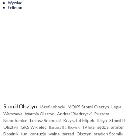
Wywiad
Felieton
Stomil Olsztyn
Józef Łobocki
MOKS Stomil Olsztyn
Legia
Warszawa
Warmia Olsztyn
Andrzej Biedrzycki
Puszcza
Niepołomice
Łukasz Suchocki
Krzysztof Filipek
II liga
Stomil II
Olsztyn
GKS Wikielec
IV liga
sędzia
arbiter
Bartosz Bartkowski
Dominik Kun
kontuzje
walne
zarząd
Olsztyn
stadion Stomilu