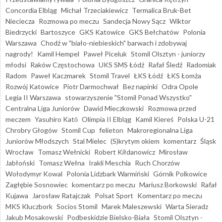
Concordia Elbląg
Michał Trzeciakiewicz
Termalica Bruk-Bet
Nieciecza
Rozmowa po meczu
Sandecja Nowy Sącz
Wiktor
Biedrzycki
Bartoszyce
GKS Katowice
GKS Bełchatów
Polonia
Warszawa
Chodź w "biało-niebieskich" barwach i zdobywaj
nagrody!
Kamil Hempel
Paweł Piceluk
Stomil Olsztyn - juniorzy
młodsi
Raków Częstochowa
UKS SMS Łódź
Rafał Śledź
Radomiak
Radom
Paweł Kaczmarek
Stomil Travel
ŁKS Łódź
ŁKS Łomża
Rozwój Katowice
Piotr Darmochwał
Bez napinki
Odra Opole
Legia II Warszawa
stowarzyszenie "Stomil Ponad Wszystko"
Centralna Liga Juniorów
Dawid Mieczkowski
Rozmowa przed
meczem
Yasuhiro Katō
Olimpia II Elbląg
Kamil Kiereś
Polska U-21
Chrobry Głogów
Stomil Cup
felieton
Makroregionalna Liga
Juniorów Młodszych
Stal Mielec
(S)krytym okiem
komentarz
Śląsk
Wrocław
Tomasz Wełnicki
Robert Kiłdanowicz
Mirosław
Jabłoński
Tomasz Wełna
Irakli Meschia
Ruch Chorzów
Wołodymyr Kowal
Polonia Lidzbark Warmiński
Górnik Polkowice
Zagłębie Sosnowiec
komentarz po meczu
Mariusz Borkowski
Rafał
Kujawa
Jarosław Ratajczak
Polsat Sport
Komentarz po meczu
MKS Kluczbork
Socios Stomil
Marek Maleszewski
Warta Sieradz
Jakub Mosakowski
Podbeskidzie Bielsko-Biała
Stomil Olsztyn -