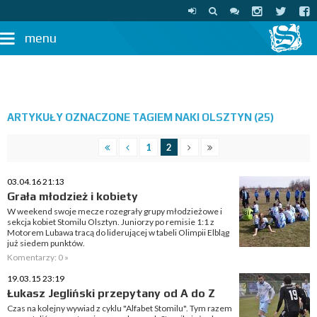
menu
ARTYKUŁY OZNACZONE TAGIEM NAKI OLSZTYN (25)
1
2
03.04.16 21:13
Grała młodzież i kobiety
W weekend swoje mecze rozegrały grupy młodzieżowe i
sekcja kobiet Stomilu Olsztyn. Juniorzy po remisie 1:1 z
Motorem Lubawa tracą do liderującej w tabeli Olimpii Elbląg
już siedem punktów.
Komentarzy: 0 »
19.03.15 23:19
Łukasz Jegliński przepytany od A do Z
Czas na kolejny wywiad z cyklu "Alfabet Stomilu". Tym razem