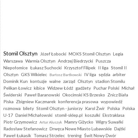
Stomil Olsztyn
Józef Łobocki
MOKS Stomil Olsztyn
Legia
Warszawa
Warmia Olsztyn
Andrzej Biedrzycki
Puszcza
Niepołomice
Łukasz Suchocki
Krzysztof Filipek
II liga
Stomil II
Olsztyn
GKS Wikielec
IV liga
sędzia
arbiter
Bartosz Bartkowski
Dominik Kun
kontuzje
walne
zarząd
Olsztyn
stadion Stomilu
Pelikan Łowicz
kibice
Widzew Łódź
gadżety
Puchar Polski
Michał
Świderski
Paweł Baranowski
Okocimski KS Brzesko
Znicz Biała
Piska
Zbigniew Kaczmarek
konferencja prasowa
wypowiedź
rozmowa
bilety
Stomil Olsztyn - juniorzy
Karol Żwir
Polska
Polska
U-17
Daniel Michałowski
stomil-sklep.pl
koszulki
Ekstraklasa
Piotr Grzymowicz
Mamry Giżycko
Wigry Suwałki
Artur Aluszyk
Radosław Stefanowicz
Drwęca Nowe Miasto Lubawskie
Dajtki
Paweł Łukasik
Tomasz Strzelec
trening
Świt Nowy Dwór