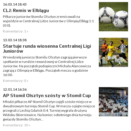
16.03.14 18:43
CLJ: Remis w Elblągu
Piłkarze juniorów Stomilu Olsztyn zremisowali na
wyjeździe w Centralnej Lidze Juniorów z Olimpią Elbląg 1:1
(0:0).
Komentarzy: 1 »
13.03.14 18:38
Startuje runda wiosenna Centralnej Ligi
Juniorów
W niedzielę juniorzy Stomilu Olsztyn zagrają pierwsze
spotkanie w rundzie rewanżowej w Centralnej Lidze
Juniorów. Na początek podopieczni Michała Alancewicza
zagrają z Olimpią w Elblągu. Początek meczu o godzinie
16:00.
Komentarzy: 0 »
12.01.14 16:36
AP Stomil Olsztyn szósty w Stomil Cup
Młodzi piłkarze AP Stomil Olsztyn zajęli szóste miejsce w
dwudniowym turnieju Stomil Cup. W meczu o piąte miejsce
przegrali z Lechią Gdańsk 0:4. Turniej wygrała drużyna
Widoku Skierniewice. Na koniec sobotniego dnia turnieju
gwiazdy Stomilu Olsztyn...
Komentarzy: 10 »