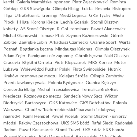
kartki
Galeria Warmińska
sponsor
Piotr Zajączkowski
Rominta
Gołdap
GKS Stawiguda
Olimpia Elbląg
Łukta
Resovia
Biskupiec
I liga
Ultra(S)tomiL
treningi
Miedź Legnica
GKS Tychy
Wisła
Płock
III liga
Korona Kielce
Lechia Gdańsk
Stomil Olsztyn -
kobiety
AS Stomil Olsztyn
R-Gol
terminarz
Paweł Alancewicz
Michał Glanowski
Tomasz Ptak
Szymon Kaźmierowski
Górnik
Zabrze
Zagłębie Lubin
Arkadiusz Czarnecki
Orange Sport
Warta
Poznań
Bogdanka Łęczna
Mindaugas Kalonas
Olimpia Olsztynek
Adam Zejer
Pamiętam i nie zapomnę
Górnik Łęczna
Naki Olsztyn
Cracovia
Błękitni Orneta
Piotr Klepczarek
MKS Korsze
Motor
Lubawa
Wojewódzki Puchar Polski
Flota Świnoujście
Hutnik
Kraków
rozmowa po meczu
Kolejarz Stróże
Olimpia Zambrów
Przedstawiamy rywala
Polonia Bydgoszcz
Granica Kętrzyn
Concordia Elbląg
Michał Trzeciakiewicz
Termalica Bruk-Bet
Nieciecza
Rozmowa po meczu
Sandecja Nowy Sącz
Wiktor
Biedrzycki
Bartoszyce
GKS Katowice
GKS Bełchatów
Polonia
Warszawa
Chodź w "biało-niebieskich" barwach i zdobywaj
nagrody!
Kamil Hempel
Paweł Piceluk
Stomil Olsztyn - juniorzy
młodsi
Raków Częstochowa
UKS SMS Łódź
Rafał Śledź
Radomiak
Radom
Paweł Kaczmarek
Stomil Travel
ŁKS Łódź
ŁKS Łomża
Rozwój Katowice
Piotr Darmochwał
Bez napinki
Odra Opole