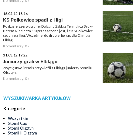
Komentarzy: 0 »
16.05.12 18:16
KS Polkowice spadł z I ligi
Po dzisiejszej wygranej Dolcanu Ząbki z Termalicą Bruk-
Betem Nieciecza 1:0 przesądzone jest, że KS Polkowice
spadnie z I ligi. Wcześniej do drugiej ligi spadła Olimpia
Elbląg.
Komentarzy: 0 »
31.03.12 19:22
Juniorzy grali w Elblągu
Zwycięstwo i remis przywieźli z Elbląga juniorzy Stomilu
Olsztyn.
Komentarzy: 0 »
WYSZUKIWARKA ARTYKUŁÓW
Kategorie
Wszystkie
Stomil Cup
Stomil Olsztyn
Stomil II Olsztyn