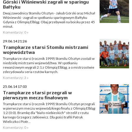
Górski i Wiśniewski zagrali w sparingu
Bałtyku
Dwaj zawodnicy Stomilu Olsztyn - Jakub Górski oraz Michał
Wiśniewski - zagrali w spotkaniu sparingowym Bałtyku
Gdynia z Olimpią Elbląg. Obaj przebywali na boisku przez 45
minut.
Komentarzy: 0 »
29.06.14 21:26
Trampkarze starsi Stomilu mistrzami
województwa
Trampkarze starsi (rocznik 1999) Stomilu Olsztyn zostali w
niedzielę mistrzami wojewódźtwa. W spotkaniu
rewanżowym wygrali 2:1 z Olimpią Elbląg, a o mistrzostwie
zdecydowała seria rzutów karnych.
Komentarzy: 3 »
25.06.14 17:03
Trampkarze starsi przegrali w
pierwszym meczu finałowym
Trampkarze starsi (rocznik 1999) Stomilu Olsztyn przegrali
w pierwszym meczu wojewódzkiego finału z Olimpią Elbląg
1:2 (0:0). Bramkę dla "biało-niebieskich" strzelił z rzutu
karnego Grzegorz Jatkiewicz. Dla gości trafili Patryk
Wieliczko i Piotr...
Komentarzy: 0 »