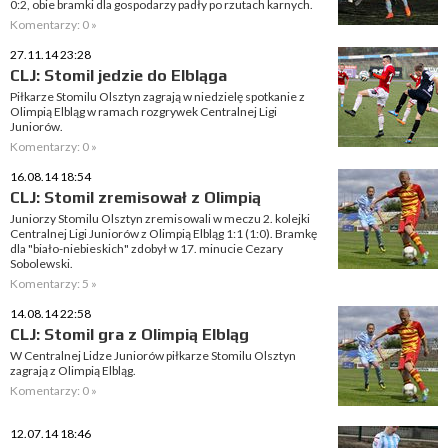
0:2, obie bramki dla gospodarzy padły po rzutach karnych.
Komentarzy: 0 »
27.11.14 23:28
CLJ: Stomil jedzie do Elbląga
Piłkarze Stomilu Olsztyn zagrają w niedzielę spotkanie z
Olimpią Elbląg w ramach rozgrywek Centralnej Ligi
Juniorów.
Komentarzy: 0 »
16.08.14 18:54
CLJ: Stomil zremisował z Olimpią
Juniorzy Stomilu Olsztyn zremisowali w meczu 2. kolejki
Centralnej Ligi Juniorów z Olimpią Elbląg 1:1 (1:0). Bramkę
dla "biało-niebieskich" zdobył w 17. minucie Cezary
Sobolewski.
Komentarzy: 5 »
14.08.14 22:58
CLJ: Stomil gra z Olimpią Elbląg
W Centralnej Lidze Juniorów piłkarze Stomilu Olsztyn
zagrają z Olimpią Elbląg.
Komentarzy: 0 »
12.07.14 18:46