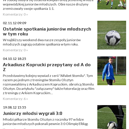
wojewódzkiej juniorów młodszych. Obie nasze drużyny
zremisowały swoje spotkania 1:1.
Komentarzy: 0 »
02.11.12 09:09
Ostatnie spotkania juniorów młodszych
w tym roku
W najbliższy weekend dwa nasze zespoły juniorów
młodszych zagrają ostatnie spotkania w tym roku.
Komentarzy: 0 »
04.10.12 18:25
Arkadiusz Koprucki przepytany od A do
Z
Przedstawimy kolejny wywiad z serii "Alfabet Stomilu". Tym
razem po jednym z treningów Stomilu Olsztyn
rozmawialiśmy z Arkadiuszem Kopruckim, obrońcą Stomilu
Olsztyn. Do artykułu "załączamy" także fotorelację oraz film
z treningu z Arkiem Kopruckim...
Komentarzy: 6 »
19.08.12 15:55
Juniorzy młodsi wygrali 3:0
Młodzi piłkarze Stomilu Olsztyn z rocznika 97 w lidze
juniorów młodszych pokonali pewnie 3:0 Olimpię Elbląg.