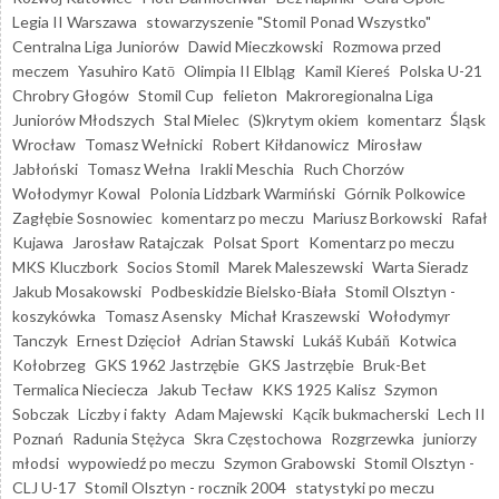
Legia II Warszawa
stowarzyszenie "Stomil Ponad Wszystko"
Centralna Liga Juniorów
Dawid Mieczkowski
Rozmowa przed
meczem
Yasuhiro Katō
Olimpia II Elbląg
Kamil Kiereś
Polska U-21
Chrobry Głogów
Stomil Cup
felieton
Makroregionalna Liga
Juniorów Młodszych
Stal Mielec
(S)krytym okiem
komentarz
Śląsk
Wrocław
Tomasz Wełnicki
Robert Kiłdanowicz
Mirosław
Jabłoński
Tomasz Wełna
Irakli Meschia
Ruch Chorzów
Wołodymyr Kowal
Polonia Lidzbark Warmiński
Górnik Polkowice
Zagłębie Sosnowiec
komentarz po meczu
Mariusz Borkowski
Rafał
Kujawa
Jarosław Ratajczak
Polsat Sport
Komentarz po meczu
MKS Kluczbork
Socios Stomil
Marek Maleszewski
Warta Sieradz
Jakub Mosakowski
Podbeskidzie Bielsko-Biała
Stomil Olsztyn -
koszykówka
Tomasz Asensky
Michał Kraszewski
Wołodymyr
Tanczyk
Ernest Dzięcioł
Adrian Stawski
Lukáš Kubáň
Kotwica
Kołobrzeg
GKS 1962 Jastrzębie
GKS Jastrzębie
Bruk-Bet
Termalica Nieciecza
Jakub Tecław
KKS 1925 Kalisz
Szymon
Sobczak
Liczby i fakty
Adam Majewski
Kącik bukmacherski
Lech II
Poznań
Radunia Stężyca
Skra Częstochowa
Rozgrzewka
juniorzy
młodsi
wypowiedź po meczu
Szymon Grabowski
Stomil Olsztyn -
CLJ U-17
Stomil Olsztyn - rocznik 2004
statystyki po meczu