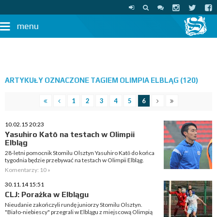
menu
ARTYKUŁY OZNACZONE TAGIEM OLIMPIA ELBLĄG (120)
1
2
3
4
5
6
10.02.15 20:23
Yasuhiro Katō na testach w Olimpii
Elbląg
28-letni pomocnik Stomilu Olsztyn Yasuhiro Katō do końca
tygodnia będzie przebywać na testach w Olimpii Elbląg.
Komentarzy: 10 »
30.11.14 15:51
CLJ: Porażka w Elblągu
Nieudanie zakończyli rundę juniorzy Stomilu Olsztyn.
"Biało-niebiescy" przegrali w Elblągu z miejscową Olimpią