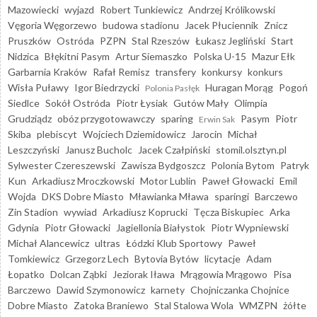
Mazowiecki
wyjazd
Robert Tunkiewicz
Andrzej Królikowski
Vęgoria Węgorzewo
budowa stadionu
Jacek Płuciennik
Znicz
Pruszków
Ostróda
PZPN
Stal Rzeszów
Łukasz Jegliński
Start
Nidzica
Błękitni Pasym
Artur Siemaszko
Polska U-15
Mazur Ełk
Garbarnia Kraków
Rafał Remisz
transfery
konkursy
konkurs
Wisła Puławy
Igor Biedrzycki
Huragan Morąg
Pogoń
Polonia Pasłęk
Siedlce
Sokół Ostróda
Piotr Łysiak
Gutów Mały
Olimpia
Grudziądz
obóz przygotowawczy
sparing
Pasym
Piotr
Erwin Sak
Skiba
plebiscyt
Wojciech Dziemidowicz
Jarocin
Michał
Leszczyński
Janusz Bucholc
Jacek Czałpiński
stomil.olsztyn.pl
Sylwester Czereszewski
Zawisza Bydgoszcz
Polonia Bytom
Patryk
Kun
Arkadiusz Mroczkowski
Motor Lublin
Paweł Głowacki
Emil
Wojda
DKS Dobre Miasto
Mławianka Mława
sparingi
Barczewo
Zin Stadion
wywiad
Arkadiusz Koprucki
Tęcza Biskupiec
Arka
Gdynia
Piotr Głowacki
Jagiellonia Białystok
Piotr Wypniewski
Michał Alancewicz
ultras
Łódzki Klub Sportowy
Paweł
Tomkiewicz
Grzegorz Lech
Bytovia Bytów
licytacje
Adam
Łopatko
Dolcan Ząbki
Jeziorak Iława
Mrągowia Mrągowo
Pisa
Barczewo
Dawid Szymonowicz
karnety
Chojniczanka Chojnice
Dobre Miasto
Zatoka Braniewo
Stal Stalowa Wola
WMZPN
żółte