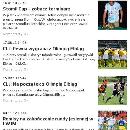
10.01.14 22:52
Stomil Cup - zobacz terminarz
W piątek wieczorem w kinie Helios odbyło się losowanie
grup turnieju Stomil Cup. W rolę losujących wcielili się
piłkarze Stomilu: Piotr Skiba, Grzegorz Lech oraz Dawid
Kucharski.
Komentarzy: 0 »
17.08.13 14:06
CLJ: Pewna wygrana z Olimpią Elbląg
Juniorzy Stomilu Olsztyn udanie zainaugurowali rozgrywki
Centralnej Ligi Juniorów. "Biało-niebiescy" pokonali Olimpię
Elbląg 4:0 (2:0).
Komentarzy: 0 »
15.08.13 16:47
CLJ: Na początek z Olimpią Elbląg
W sobotę rusza Centralna Liga Juniorów. Na początek
piłkarze Stomilu zagrają z Olimpią Elbląg.
Komentarzy: 0 »
04.11.12 10:44
Remisy na zakończenie rundy jesiennej w
LWJM
W sobotę odbyła się ostatnia kolejka rundy jesiennej w lidze