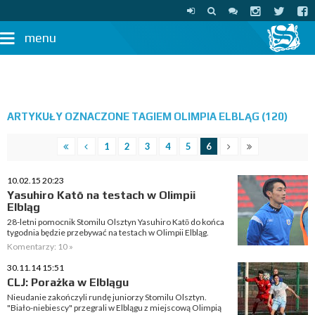
menu
ARTYKUŁY OZNACZONE TAGIEM OLIMPIA ELBLĄG (120)
1
2
3
4
5
6
10.02.15 20:23
Yasuhiro Katō na testach w Olimpii
Elbląg
28-letni pomocnik Stomilu Olsztyn Yasuhiro Katō do końca
tygodnia będzie przebywać na testach w Olimpii Elbląg.
Komentarzy: 10 »
30.11.14 15:51
CLJ: Porażka w Elblągu
Nieudanie zakończyli rundę juniorzy Stomilu Olsztyn.
"Biało-niebiescy" przegrali w Elblągu z miejscową Olimpią