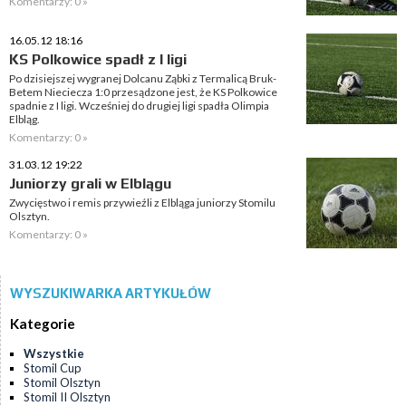
Komentarzy: 0 »
16.05.12 18:16
KS Polkowice spadł z I ligi
Po dzisiejszej wygranej Dolcanu Ząbki z Termalicą Bruk-
Betem Nieciecza 1:0 przesądzone jest, że KS Polkowice
spadnie z I ligi. Wcześniej do drugiej ligi spadła Olimpia
Elbląg.
Komentarzy: 0 »
31.03.12 19:22
Juniorzy grali w Elblągu
Zwycięstwo i remis przywieźli z Elbląga juniorzy Stomilu
Olsztyn.
Komentarzy: 0 »
WYSZUKIWARKA ARTYKUŁÓW
Kategorie
Wszystkie
Stomil Cup
Stomil Olsztyn
Stomil II Olsztyn