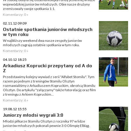
wojewódzkiej juniorów młodszych. Obie nasze drużyny
zremisowały swoje spotkania 1:1.
Komentarzy: 0 »
02.11.12 09:09
Ostatnie spotkania juniorów młodszych
w tym roku
W najbliższy weekend dwa nasze zespoły juniorów
młodszych zagrają ostatnie spotkania w tym roku.
Komentarzy: 0 »
04.10.12 18:25
Arkadiusz Koprucki przepytany od A do
Z
Przedstawimy kolejny wywiad z serii "Alfabet Stomilu". Tym
razem po jednym z treningów Stomilu Olsztyn
rozmawialiśmy z Arkadiuszem Kopruckim, obrońcą Stomilu
Olsztyn. Do artykułu "załączamy" także fotorelację oraz film
z treningu z Arkiem Kopruckim...
Komentarzy: 6 »
19.08.12 15:55
Juniorzy młodsi wygrali 3:0
Młodzi piłkarze Stomilu Olsztyn z rocznika 97 w lidze
juniorów młodszych pokonali pewnie 3:0 Olimpię Elbląg.