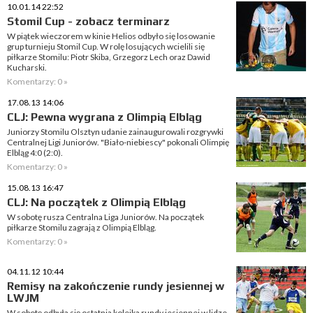
10.01.14 22:52
Stomil Cup - zobacz terminarz
W piątek wieczorem w kinie Helios odbyło się losowanie
grup turnieju Stomil Cup. W rolę losujących wcielili się
piłkarze Stomilu: Piotr Skiba, Grzegorz Lech oraz Dawid
Kucharski.
Komentarzy: 0 »
17.08.13 14:06
CLJ: Pewna wygrana z Olimpią Elbląg
Juniorzy Stomilu Olsztyn udanie zainaugurowali rozgrywki
Centralnej Ligi Juniorów. "Biało-niebiescy" pokonali Olimpię
Elbląg 4:0 (2:0).
Komentarzy: 0 »
15.08.13 16:47
CLJ: Na początek z Olimpią Elbląg
W sobotę rusza Centralna Liga Juniorów. Na początek
piłkarze Stomilu zagrają z Olimpią Elbląg.
Komentarzy: 0 »
04.11.12 10:44
Remisy na zakończenie rundy jesiennej w
LWJM
W sobotę odbyła się ostatnia kolejka rundy jesiennej w lidze