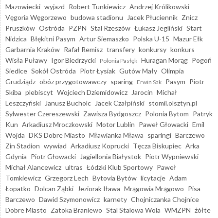
Mazowiecki
wyjazd
Robert Tunkiewicz
Andrzej Królikowski
Vęgoria Węgorzewo
budowa stadionu
Jacek Płuciennik
Znicz
Pruszków
Ostróda
PZPN
Stal Rzeszów
Łukasz Jegliński
Start
Nidzica
Błękitni Pasym
Artur Siemaszko
Polska U-15
Mazur Ełk
Garbarnia Kraków
Rafał Remisz
transfery
konkursy
konkurs
Wisła Puławy
Igor Biedrzycki
Huragan Morąg
Pogoń
Polonia Pasłęk
Siedlce
Sokół Ostróda
Piotr Łysiak
Gutów Mały
Olimpia
Grudziądz
obóz przygotowawczy
sparing
Pasym
Piotr
Erwin Sak
Skiba
plebiscyt
Wojciech Dziemidowicz
Jarocin
Michał
Leszczyński
Janusz Bucholc
Jacek Czałpiński
stomil.olsztyn.pl
Sylwester Czereszewski
Zawisza Bydgoszcz
Polonia Bytom
Patryk
Kun
Arkadiusz Mroczkowski
Motor Lublin
Paweł Głowacki
Emil
Wojda
DKS Dobre Miasto
Mławianka Mława
sparingi
Barczewo
Zin Stadion
wywiad
Arkadiusz Koprucki
Tęcza Biskupiec
Arka
Gdynia
Piotr Głowacki
Jagiellonia Białystok
Piotr Wypniewski
Michał Alancewicz
ultras
Łódzki Klub Sportowy
Paweł
Tomkiewicz
Grzegorz Lech
Bytovia Bytów
licytacje
Adam
Łopatko
Dolcan Ząbki
Jeziorak Iława
Mrągowia Mrągowo
Pisa
Barczewo
Dawid Szymonowicz
karnety
Chojniczanka Chojnice
Dobre Miasto
Zatoka Braniewo
Stal Stalowa Wola
WMZPN
żółte