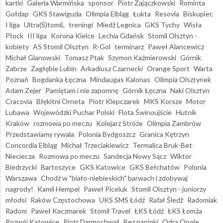
kartki
Galeria Warmińska
sponsor
Piotr Zajączkowski
Rominta
Gołdap
GKS Stawiguda
Olimpia Elbląg
Łukta
Resovia
Biskupiec
I liga
Ultra(S)tomiL
treningi
Miedź Legnica
GKS Tychy
Wisła
Płock
III liga
Korona Kielce
Lechia Gdańsk
Stomil Olsztyn -
kobiety
AS Stomil Olsztyn
R-Gol
terminarz
Paweł Alancewicz
Michał Glanowski
Tomasz Ptak
Szymon Kaźmierowski
Górnik
Zabrze
Zagłębie Lubin
Arkadiusz Czarnecki
Orange Sport
Warta
Poznań
Bogdanka Łęczna
Mindaugas Kalonas
Olimpia Olsztynek
Adam Zejer
Pamiętam i nie zapomnę
Górnik Łęczna
Naki Olsztyn
Cracovia
Błękitni Orneta
Piotr Klepczarek
MKS Korsze
Motor
Lubawa
Wojewódzki Puchar Polski
Flota Świnoujście
Hutnik
Kraków
rozmowa po meczu
Kolejarz Stróże
Olimpia Zambrów
Przedstawiamy rywala
Polonia Bydgoszcz
Granica Kętrzyn
Concordia Elbląg
Michał Trzeciakiewicz
Termalica Bruk-Bet
Nieciecza
Rozmowa po meczu
Sandecja Nowy Sącz
Wiktor
Biedrzycki
Bartoszyce
GKS Katowice
GKS Bełchatów
Polonia
Warszawa
Chodź w "biało-niebieskich" barwach i zdobywaj
nagrody!
Kamil Hempel
Paweł Piceluk
Stomil Olsztyn - juniorzy
młodsi
Raków Częstochowa
UKS SMS Łódź
Rafał Śledź
Radomiak
Radom
Paweł Kaczmarek
Stomil Travel
ŁKS Łódź
ŁKS Łomża
Rozwój Katowice
Piotr Darmochwał
Bez napinki
Odra Opole