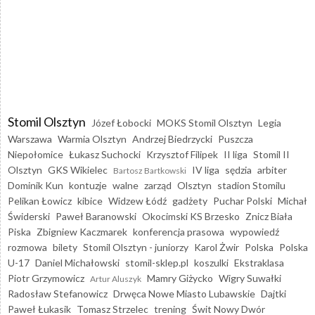
Stomil Olsztyn
Józef Łobocki
MOKS Stomil Olsztyn
Legia
Warszawa
Warmia Olsztyn
Andrzej Biedrzycki
Puszcza
Niepołomice
Łukasz Suchocki
Krzysztof Filipek
II liga
Stomil II
Olsztyn
GKS Wikielec
IV liga
sędzia
arbiter
Bartosz Bartkowski
Dominik Kun
kontuzje
walne
zarząd
Olsztyn
stadion Stomilu
Pelikan Łowicz
kibice
Widzew Łódź
gadżety
Puchar Polski
Michał
Świderski
Paweł Baranowski
Okocimski KS Brzesko
Znicz Biała
Piska
Zbigniew Kaczmarek
konferencja prasowa
wypowiedź
rozmowa
bilety
Stomil Olsztyn - juniorzy
Karol Żwir
Polska
Polska
U-17
Daniel Michałowski
stomil-sklep.pl
koszulki
Ekstraklasa
Piotr Grzymowicz
Mamry Giżycko
Wigry Suwałki
Artur Aluszyk
Radosław Stefanowicz
Drwęca Nowe Miasto Lubawskie
Dajtki
Paweł Łukasik
Tomasz Strzelec
trening
Świt Nowy Dwór