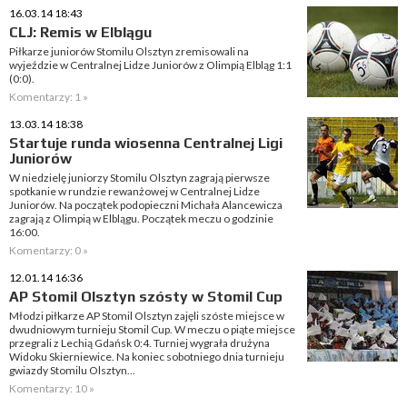
16.03.14 18:43
CLJ: Remis w Elblągu
Piłkarze juniorów Stomilu Olsztyn zremisowali na
wyjeździe w Centralnej Lidze Juniorów z Olimpią Elbląg 1:1
(0:0).
Komentarzy: 1 »
13.03.14 18:38
Startuje runda wiosenna Centralnej Ligi
Juniorów
W niedzielę juniorzy Stomilu Olsztyn zagrają pierwsze
spotkanie w rundzie rewanżowej w Centralnej Lidze
Juniorów. Na początek podopieczni Michała Alancewicza
zagrają z Olimpią w Elblągu. Początek meczu o godzinie
16:00.
Komentarzy: 0 »
12.01.14 16:36
AP Stomil Olsztyn szósty w Stomil Cup
Młodzi piłkarze AP Stomil Olsztyn zajęli szóste miejsce w
dwudniowym turnieju Stomil Cup. W meczu o piąte miejsce
przegrali z Lechią Gdańsk 0:4. Turniej wygrała drużyna
Widoku Skierniewice. Na koniec sobotniego dnia turnieju
gwiazdy Stomilu Olsztyn...
Komentarzy: 10 »