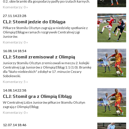
0:2, obie bramki dla gospodarzy padły po rzutach karnych.
Komentarzy: 0 »
27.11.14 23:28
CLJ: Stomil jedzie do Elbląga
Piłkarze Stomilu Olsztyn zagrają w niedzielę spotkanie z
Olimpią Elbląg w ramach rozgrywek Centralnej Ligi
Juniorów.
Komentarzy: 0 »
16.08.14 18:54
CLJ: Stomil zremisował z Olimpią
Juniorzy Stomilu Olsztyn zremisowali w meczu 2. kolejki
Centralnej Ligi Juniorów z Olimpią Elbląg 1:1 (1:0). Bramkę
dla "biało-niebieskich" zdobył w 17. minucie Cezary
Sobolewski.
Komentarzy: 5 »
14.08.14 22:58
CLJ: Stomil gra z Olimpią Elbląg
W Centralnej Lidze Juniorów piłkarze Stomilu Olsztyn
zagrają z Olimpią Elbląg.
Komentarzy: 0 »
12.07.14 18:46