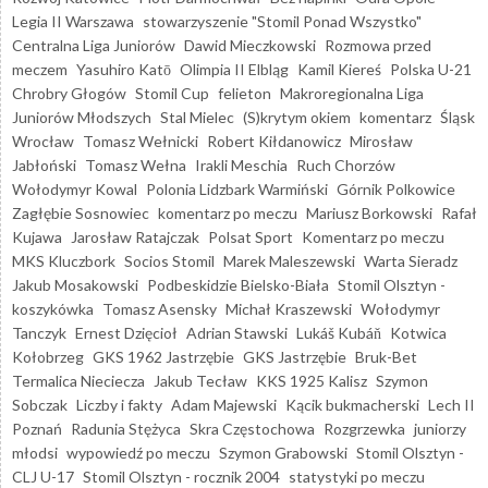
Legia II Warszawa
stowarzyszenie "Stomil Ponad Wszystko"
Centralna Liga Juniorów
Dawid Mieczkowski
Rozmowa przed
meczem
Yasuhiro Katō
Olimpia II Elbląg
Kamil Kiereś
Polska U-21
Chrobry Głogów
Stomil Cup
felieton
Makroregionalna Liga
Juniorów Młodszych
Stal Mielec
(S)krytym okiem
komentarz
Śląsk
Wrocław
Tomasz Wełnicki
Robert Kiłdanowicz
Mirosław
Jabłoński
Tomasz Wełna
Irakli Meschia
Ruch Chorzów
Wołodymyr Kowal
Polonia Lidzbark Warmiński
Górnik Polkowice
Zagłębie Sosnowiec
komentarz po meczu
Mariusz Borkowski
Rafał
Kujawa
Jarosław Ratajczak
Polsat Sport
Komentarz po meczu
MKS Kluczbork
Socios Stomil
Marek Maleszewski
Warta Sieradz
Jakub Mosakowski
Podbeskidzie Bielsko-Biała
Stomil Olsztyn -
koszykówka
Tomasz Asensky
Michał Kraszewski
Wołodymyr
Tanczyk
Ernest Dzięcioł
Adrian Stawski
Lukáš Kubáň
Kotwica
Kołobrzeg
GKS 1962 Jastrzębie
GKS Jastrzębie
Bruk-Bet
Termalica Nieciecza
Jakub Tecław
KKS 1925 Kalisz
Szymon
Sobczak
Liczby i fakty
Adam Majewski
Kącik bukmacherski
Lech II
Poznań
Radunia Stężyca
Skra Częstochowa
Rozgrzewka
juniorzy
młodsi
wypowiedź po meczu
Szymon Grabowski
Stomil Olsztyn -
CLJ U-17
Stomil Olsztyn - rocznik 2004
statystyki po meczu