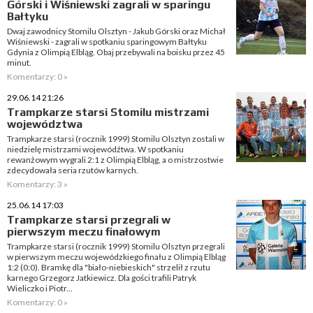
Górski i Wiśniewski zagrali w sparingu
Bałtyku
Dwaj zawodnicy Stomilu Olsztyn - Jakub Górski oraz Michał
Wiśniewski - zagrali w spotkaniu sparingowym Bałtyku
Gdynia z Olimpią Elbląg. Obaj przebywali na boisku przez 45
minut.
Komentarzy: 0 »
29.06.14 21:26
Trampkarze starsi Stomilu mistrzami
województwa
Trampkarze starsi (rocznik 1999) Stomilu Olsztyn zostali w
niedzielę mistrzami wojewódźtwa. W spotkaniu
rewanżowym wygrali 2:1 z Olimpią Elbląg, a o mistrzostwie
zdecydowała seria rzutów karnych.
Komentarzy: 3 »
25.06.14 17:03
Trampkarze starsi przegrali w
pierwszym meczu finałowym
Trampkarze starsi (rocznik 1999) Stomilu Olsztyn przegrali
w pierwszym meczu wojewódzkiego finału z Olimpią Elbląg
1:2 (0:0). Bramkę dla "biało-niebieskich" strzelił z rzutu
karnego Grzegorz Jatkiewicz. Dla gości trafili Patryk
Wieliczko i Piotr...
Komentarzy: 0 »