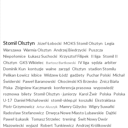
Stomil Olsztyn
Józef Łobocki
MOKS Stomil Olsztyn
Legia
Warszawa
Warmia Olsztyn
Andrzej Biedrzycki
Puszcza
Niepołomice
Łukasz Suchocki
Krzysztof Filipek
II liga
Stomil II
Olsztyn
GKS Wikielec
IV liga
sędzia
arbiter
Bartosz Bartkowski
Dominik Kun
kontuzje
walne
zarząd
Olsztyn
stadion Stomilu
Pelikan Łowicz
kibice
Widzew Łódź
gadżety
Puchar Polski
Michał
Świderski
Paweł Baranowski
Okocimski KS Brzesko
Znicz Biała
Piska
Zbigniew Kaczmarek
konferencja prasowa
wypowiedź
rozmowa
bilety
Stomil Olsztyn - juniorzy
Karol Żwir
Polska
Polska
U-17
Daniel Michałowski
stomil-sklep.pl
koszulki
Ekstraklasa
Piotr Grzymowicz
Mamry Giżycko
Wigry Suwałki
Artur Aluszyk
Radosław Stefanowicz
Drwęca Nowe Miasto Lubawskie
Dajtki
Paweł Łukasik
Tomasz Strzelec
trening
Świt Nowy Dwór
Mazowiecki
wyjazd
Robert Tunkiewicz
Andrzej Królikowski