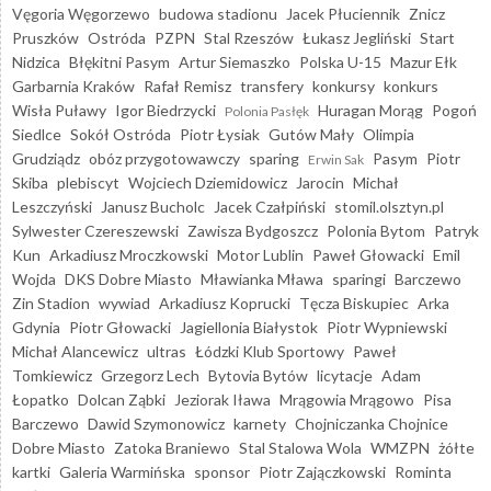
Vęgoria Węgorzewo
budowa stadionu
Jacek Płuciennik
Znicz
Pruszków
Ostróda
PZPN
Stal Rzeszów
Łukasz Jegliński
Start
Nidzica
Błękitni Pasym
Artur Siemaszko
Polska U-15
Mazur Ełk
Garbarnia Kraków
Rafał Remisz
transfery
konkursy
konkurs
Wisła Puławy
Igor Biedrzycki
Huragan Morąg
Pogoń
Polonia Pasłęk
Siedlce
Sokół Ostróda
Piotr Łysiak
Gutów Mały
Olimpia
Grudziądz
obóz przygotowawczy
sparing
Pasym
Piotr
Erwin Sak
Skiba
plebiscyt
Wojciech Dziemidowicz
Jarocin
Michał
Leszczyński
Janusz Bucholc
Jacek Czałpiński
stomil.olsztyn.pl
Sylwester Czereszewski
Zawisza Bydgoszcz
Polonia Bytom
Patryk
Kun
Arkadiusz Mroczkowski
Motor Lublin
Paweł Głowacki
Emil
Wojda
DKS Dobre Miasto
Mławianka Mława
sparingi
Barczewo
Zin Stadion
wywiad
Arkadiusz Koprucki
Tęcza Biskupiec
Arka
Gdynia
Piotr Głowacki
Jagiellonia Białystok
Piotr Wypniewski
Michał Alancewicz
ultras
Łódzki Klub Sportowy
Paweł
Tomkiewicz
Grzegorz Lech
Bytovia Bytów
licytacje
Adam
Łopatko
Dolcan Ząbki
Jeziorak Iława
Mrągowia Mrągowo
Pisa
Barczewo
Dawid Szymonowicz
karnety
Chojniczanka Chojnice
Dobre Miasto
Zatoka Braniewo
Stal Stalowa Wola
WMZPN
żółte
kartki
Galeria Warmińska
sponsor
Piotr Zajączkowski
Rominta