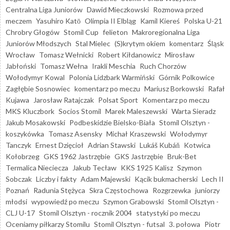
Centralna Liga Juniorów
Dawid Mieczkowski
Rozmowa przed
meczem
Yasuhiro Katō
Olimpia II Elbląg
Kamil Kiereś
Polska U-21
Chrobry Głogów
Stomil Cup
felieton
Makroregionalna Liga
Juniorów Młodszych
Stal Mielec
(S)krytym okiem
komentarz
Śląsk
Wrocław
Tomasz Wełnicki
Robert Kiłdanowicz
Mirosław
Jabłoński
Tomasz Wełna
Irakli Meschia
Ruch Chorzów
Wołodymyr Kowal
Polonia Lidzbark Warmiński
Górnik Polkowice
Zagłębie Sosnowiec
komentarz po meczu
Mariusz Borkowski
Rafał
Kujawa
Jarosław Ratajczak
Polsat Sport
Komentarz po meczu
MKS Kluczbork
Socios Stomil
Marek Maleszewski
Warta Sieradz
Jakub Mosakowski
Podbeskidzie Bielsko-Biała
Stomil Olsztyn -
koszykówka
Tomasz Asensky
Michał Kraszewski
Wołodymyr
Tanczyk
Ernest Dzięcioł
Adrian Stawski
Lukáš Kubáň
Kotwica
Kołobrzeg
GKS 1962 Jastrzębie
GKS Jastrzębie
Bruk-Bet
Termalica Nieciecza
Jakub Tecław
KKS 1925 Kalisz
Szymon
Sobczak
Liczby i fakty
Adam Majewski
Kącik bukmacherski
Lech II
Poznań
Radunia Stężyca
Skra Częstochowa
Rozgrzewka
juniorzy
młodsi
wypowiedź po meczu
Szymon Grabowski
Stomil Olsztyn -
CLJ U-17
Stomil Olsztyn - rocznik 2004
statystyki po meczu
Oceniamy piłkarzy Stomilu
Stomil Olsztyn - futsal
3. połowa
Piotr