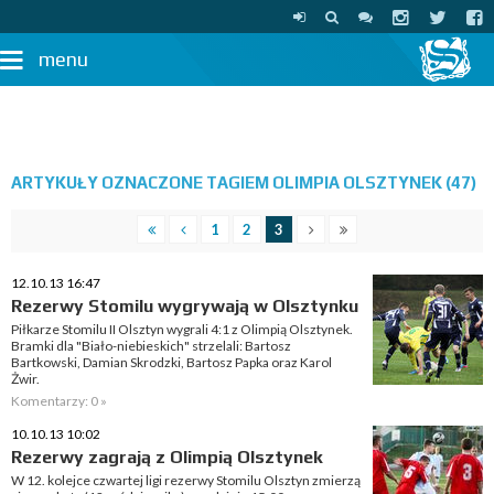
menu
ARTYKUŁY OZNACZONE TAGIEM OLIMPIA OLSZTYNEK (47)
1
2
3
12.10.13 16:47
Rezerwy Stomilu wygrywają w Olsztynku
Piłkarze Stomilu II Olsztyn wygrali 4:1 z Olimpią Olsztynek.
Bramki dla "Biało-niebieskich" strzelali: Bartosz
Bartkowski, Damian Skrodzki, Bartosz Papka oraz Karol
Żwir.
Komentarzy: 0 »
10.10.13 10:02
Rezerwy zagrają z Olimpią Olsztynek
W 12. kolejce czwartej ligi rezerwy Stomilu Olsztyn zmierzą