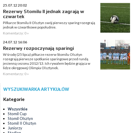
25.07.12 20:02
Rezerwy Stomilu II jednak zagrają w
czwartek
Piłkarze Stomilu II Olsztyn swój pierwszy sparing rozegrają
jednak w czwartkowe popołudnie.
Komentarzy: 0 »
24.07.12 16:06
Rezerwy rozpoczynają sparingi
W środę (25 lipca) piłkarze rezerw Stomilu Olsztyn
rozegrają pierwsze spotkanie sparingowe przed rundą
jesienną sezonu 2012/13. Ich rywalem będzie grająca w
lidze okręgowej Olimpia Olsztynek.
Komentarzy: 0 »
WYSZUKIWARKA ARTYKUŁÓW
Kategorie
Wszystkie
Stomil Cup
Stomil Olsztyn
Stomil II Olsztyn
Juniorzy
Stadion