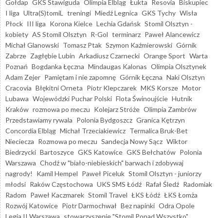
Gołdap
GKS Stawiguda
Olimpia Elbląg
Łukta
Resovia
Biskupiec
I liga
Ultra(S)tomiL
treningi
Miedź Legnica
GKS Tychy
Wisła
Płock
III liga
Korona Kielce
Lechia Gdańsk
Stomil Olsztyn -
kobiety
AS Stomil Olsztyn
R-Gol
terminarz
Paweł Alancewicz
Michał Glanowski
Tomasz Ptak
Szymon Kaźmierowski
Górnik
Zabrze
Zagłębie Lubin
Arkadiusz Czarnecki
Orange Sport
Warta
Poznań
Bogdanka Łęczna
Mindaugas Kalonas
Olimpia Olsztynek
Adam Zejer
Pamiętam i nie zapomnę
Górnik Łęczna
Naki Olsztyn
Cracovia
Błękitni Orneta
Piotr Klepczarek
MKS Korsze
Motor
Lubawa
Wojewódzki Puchar Polski
Flota Świnoujście
Hutnik
Kraków
rozmowa po meczu
Kolejarz Stróże
Olimpia Zambrów
Przedstawiamy rywala
Polonia Bydgoszcz
Granica Kętrzyn
Concordia Elbląg
Michał Trzeciakiewicz
Termalica Bruk-Bet
Nieciecza
Rozmowa po meczu
Sandecja Nowy Sącz
Wiktor
Biedrzycki
Bartoszyce
GKS Katowice
GKS Bełchatów
Polonia
Warszawa
Chodź w "biało-niebieskich" barwach i zdobywaj
nagrody!
Kamil Hempel
Paweł Piceluk
Stomil Olsztyn - juniorzy
młodsi
Raków Częstochowa
UKS SMS Łódź
Rafał Śledź
Radomiak
Radom
Paweł Kaczmarek
Stomil Travel
ŁKS Łódź
ŁKS Łomża
Rozwój Katowice
Piotr Darmochwał
Bez napinki
Odra Opole
Legia II Warszawa
stowarzyszenie "Stomil Ponad Wszystko"