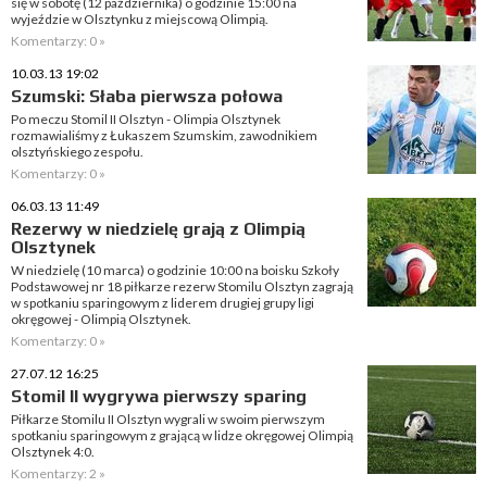
się w sobotę (12 października) o godzinie 15:00 na
wyjeździe w Olsztynku z miejscową Olimpią.
Komentarzy: 0 »
10.03.13 19:02
Szumski: Słaba pierwsza połowa
Po meczu Stomil II Olsztyn - Olimpia Olsztynek
rozmawialiśmy z Łukaszem Szumskim, zawodnikiem
olsztyńskiego zespołu.
Komentarzy: 0 »
06.03.13 11:49
Rezerwy w niedzielę grają z Olimpią
Olsztynek
W niedzielę (10 marca) o godzinie 10:00 na boisku Szkoły
Podstawowej nr 18 piłkarze rezerw Stomilu Olsztyn zagrają
w spotkaniu sparingowym z liderem drugiej grupy ligi
okręgowej - Olimpią Olsztynek.
Komentarzy: 0 »
27.07.12 16:25
Stomil II wygrywa pierwszy sparing
Piłkarze Stomilu II Olsztyn wygrali w swoim pierwszym
spotkaniu sparingowym z grającą w lidze okręgowej Olimpią
Olsztynek 4:0.
Komentarzy: 2 »