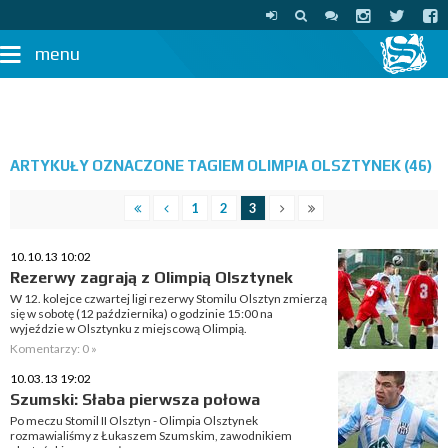
menu
ARTYKUŁY OZNACZONE TAGIEM OLIMPIA OLSZTYNEK (46)
1
2
3
10.10.13 10:02
Rezerwy zagrają z Olimpią Olsztynek
W 12. kolejce czwartej ligi rezerwy Stomilu Olsztyn zmierzą
się w sobotę (12 października) o godzinie 15:00 na
wyjeździe w Olsztynku z miejscową Olimpią.
Komentarzy: 0 »
10.03.13 19:02
Szumski: Słaba pierwsza połowa
Po meczu Stomil II Olsztyn - Olimpia Olsztynek
rozmawialiśmy z Łukaszem Szumskim, zawodnikiem