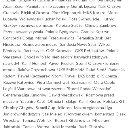
Adam Zejer
Pamiętam i nie zapomnę
Górnik Łęczna
Naki Olsztyn
Cracovia
Błękitni Orneta
Piotr Klepczarek
MKS Korsze
Motor
Lubawa
Wojewódzki Puchar Polski
Flota Świnoujście
Hutnik
Kraków
rozmowa po meczu
Kolejarz Stróże
Olimpia Zambrów
Przedstawiamy rywala
Polonia Bydgoszcz
Granica Kętrzyn
Concordia Elbląg
Michał Trzeciakiewicz
Termalica Bruk-Bet
Nieciecza
Rozmowa po meczu
Sandecja Nowy Sącz
Wiktor
Biedrzycki
Bartoszyce
GKS Katowice
GKS Bełchatów
Polonia
Warszawa
Chodź w "biało-niebieskich" barwach i zdobywaj
nagrody!
Kamil Hempel
Paweł Piceluk
Stomil Olsztyn - juniorzy
młodsi
Raków Częstochowa
UKS SMS Łódź
Rafał Śledź
Radomiak
Radom
Paweł Kaczmarek
Stomil Travel
ŁKS Łódź
ŁKS Łomża
Rozwój Katowice
Piotr Darmochwał
Bez napinki
Odra Opole
Legia II Warszawa
stowarzyszenie "Stomil Ponad Wszystko"
Centralna Liga Juniorów
Dawid Mieczkowski
Rozmowa przed
meczem
Yasuhiro Katō
Olimpia II Elbląg
Kamil Kiereś
Polska U-21
Chrobry Głogów
Stomil Cup
felieton
Makroregionalna Liga
Juniorów Młodszych
Stal Mielec
(S)krytym okiem
komentarz
Śląsk
Wrocław
Tomasz Wełnicki
Robert Kiłdanowicz
Mirosław
Jabłoński
Tomasz Wełna
Irakli Meschia
Ruch Chorzów