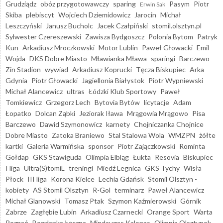
Grudziądz
obóz przygotowawczy
sparing
Pasym
Piotr
Erwin Sak
Skiba
plebiscyt
Wojciech Dziemidowicz
Jarocin
Michał
Leszczyński
Janusz Bucholc
Jacek Czałpiński
stomil.olsztyn.pl
Sylwester Czereszewski
Zawisza Bydgoszcz
Polonia Bytom
Patryk
Kun
Arkadiusz Mroczkowski
Motor Lublin
Paweł Głowacki
Emil
Wojda
DKS Dobre Miasto
Mławianka Mława
sparingi
Barczewo
Zin Stadion
wywiad
Arkadiusz Koprucki
Tęcza Biskupiec
Arka
Gdynia
Piotr Głowacki
Jagiellonia Białystok
Piotr Wypniewski
Michał Alancewicz
ultras
Łódzki Klub Sportowy
Paweł
Tomkiewicz
Grzegorz Lech
Bytovia Bytów
licytacje
Adam
Łopatko
Dolcan Ząbki
Jeziorak Iława
Mrągowia Mrągowo
Pisa
Barczewo
Dawid Szymonowicz
karnety
Chojniczanka Chojnice
Dobre Miasto
Zatoka Braniewo
Stal Stalowa Wola
WMZPN
żółte
kartki
Galeria Warmińska
sponsor
Piotr Zajączkowski
Rominta
Gołdap
GKS Stawiguda
Olimpia Elbląg
Łukta
Resovia
Biskupiec
I liga
Ultra(S)tomiL
treningi
Miedź Legnica
GKS Tychy
Wisła
Płock
III liga
Korona Kielce
Lechia Gdańsk
Stomil Olsztyn -
kobiety
AS Stomil Olsztyn
R-Gol
terminarz
Paweł Alancewicz
Michał Glanowski
Tomasz Ptak
Szymon Kaźmierowski
Górnik
Zabrze
Zagłębie Lubin
Arkadiusz Czarnecki
Orange Sport
Warta
Poznań
Bogdanka Łęczna
Mindaugas Kalonas
Olimpia Olsztynek