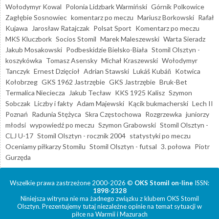
Wołodymyr Kowal
Polonia Lidzbark Warmiński
Górnik Polkowice
Zagłębie Sosnowiec
komentarz po meczu
Mariusz Borkowski
Rafał
Kujawa
Jarosław Ratajczak
Polsat Sport
Komentarz po meczu
MKS Kluczbork
Socios Stomil
Marek Maleszewski
Warta Sieradz
Jakub Mosakowski
Podbeskidzie Bielsko-Biała
Stomil Olsztyn -
koszykówka
Tomasz Asensky
Michał Kraszewski
Wołodymyr
Tanczyk
Ernest Dzięcioł
Adrian Stawski
Lukáš Kubáň
Kotwica
Kołobrzeg
GKS 1962 Jastrzębie
GKS Jastrzębie
Bruk-Bet
Termalica Nieciecza
Jakub Tecław
KKS 1925 Kalisz
Szymon
Sobczak
Liczby i fakty
Adam Majewski
Kącik bukmacherski
Lech II
Poznań
Radunia Stężyca
Skra Częstochowa
Rozgrzewka
juniorzy
młodsi
wypowiedź po meczu
Szymon Grabowski
Stomil Olsztyn -
CLJ U-17
Stomil Olsztyn - rocznik 2004
statystyki po meczu
Oceniamy piłkarzy Stomilu
Stomil Olsztyn - futsal
3. połowa
Piotr
Gurzęda
Wszelkie prawa zastrzeżone 2000-2026 ©
OKS Stomil on-line
ISSN:
1898-2328
Niniejsza witryna nie ma żadnego związku z klubem OKS Stomil
Olsztyn. Prezentujemy tutaj niezależne opinie na temat sytuacji w
piłce na Warmii i Mazurach