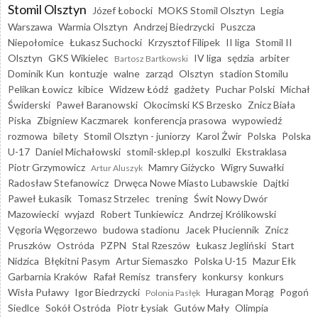
Stomil Olsztyn
Józef Łobocki
MOKS Stomil Olsztyn
Legia
Warszawa
Warmia Olsztyn
Andrzej Biedrzycki
Puszcza
Niepołomice
Łukasz Suchocki
Krzysztof Filipek
II liga
Stomil II
Olsztyn
GKS Wikielec
IV liga
sędzia
arbiter
Bartosz Bartkowski
Dominik Kun
kontuzje
walne
zarząd
Olsztyn
stadion Stomilu
Pelikan Łowicz
kibice
Widzew Łódź
gadżety
Puchar Polski
Michał
Świderski
Paweł Baranowski
Okocimski KS Brzesko
Znicz Biała
Piska
Zbigniew Kaczmarek
konferencja prasowa
wypowiedź
rozmowa
bilety
Stomil Olsztyn - juniorzy
Karol Żwir
Polska
Polska
U-17
Daniel Michałowski
stomil-sklep.pl
koszulki
Ekstraklasa
Piotr Grzymowicz
Mamry Giżycko
Wigry Suwałki
Artur Aluszyk
Radosław Stefanowicz
Drwęca Nowe Miasto Lubawskie
Dajtki
Paweł Łukasik
Tomasz Strzelec
trening
Świt Nowy Dwór
Mazowiecki
wyjazd
Robert Tunkiewicz
Andrzej Królikowski
Vęgoria Węgorzewo
budowa stadionu
Jacek Płuciennik
Znicz
Pruszków
Ostróda
PZPN
Stal Rzeszów
Łukasz Jegliński
Start
Nidzica
Błękitni Pasym
Artur Siemaszko
Polska U-15
Mazur Ełk
Garbarnia Kraków
Rafał Remisz
transfery
konkursy
konkurs
Wisła Puławy
Igor Biedrzycki
Huragan Morąg
Pogoń
Polonia Pasłęk
Siedlce
Sokół Ostróda
Piotr Łysiak
Gutów Mały
Olimpia