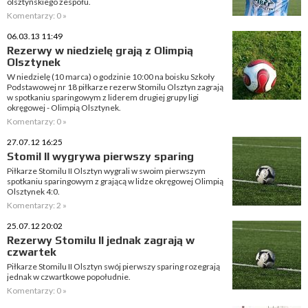
olsztyńskiego zespołu.
Komentarzy: 0 »
06.03.13 11:49
Rezerwy w niedzielę grają z Olimpią
Olsztynek
W niedzielę (10 marca) o godzinie 10:00 na boisku Szkoły
Podstawowej nr 18 piłkarze rezerw Stomilu Olsztyn zagrają
w spotkaniu sparingowym z liderem drugiej grupy ligi
okręgowej - Olimpią Olsztynek.
Komentarzy: 0 »
27.07.12 16:25
Stomil II wygrywa pierwszy sparing
Piłkarze Stomilu II Olsztyn wygrali w swoim pierwszym
spotkaniu sparingowym z grającą w lidze okręgowej Olimpią
Olsztynek 4:0.
Komentarzy: 2 »
25.07.12 20:02
Rezerwy Stomilu II jednak zagrają w
czwartek
Piłkarze Stomilu II Olsztyn swój pierwszy sparing rozegrają
jednak w czwartkowe popołudnie.
Komentarzy: 0 »