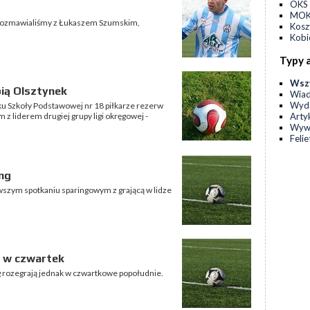
OKS 
MOKS
k rozmawialiśmy z Łukaszem Szumskim,
Kos
Kobi
Typy 
Wsz
pią Olsztynek
Wia
Wyda
sku Szkoły Podstawowej nr 18 piłkarze rezerw
Arty
 z liderem drugiej grupy ligi okręgowej -
Wyw
Feli
ng
rwszym spotkaniu sparingowym z grającą w lidze
ą w czwartek
ng rozegrają jednak w czwartkowe popołudnie.