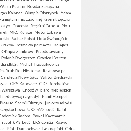
Warta Poznań
Bogdanka Łęczna
gas Kalonas
Olimpia Olsztynek
Adam
Pamiętam i nie zapomnę
Górnik Łęczna
lsztyn
Cracovia
Błękitni Orneta
Piotr
arek
MKS Korsze
Motor Lubawa
dzki Puchar Polski
Flota Świnoujście
 Kraków
rozmowa po meczu
Kolejarz
Olimpia Zambrów
Przedstawiamy
Polonia Bydgoszcz
Granica Kętrzyn
dia Elbląg
Michał Trzeciakiewicz
ica Bruk-Bet Nieciecza
Rozmowa po
Sandecja Nowy Sącz
Wiktor Biedrzycki
zyce
GKS Katowice
GKS Bełchatów
a Warszawa
Chodź w "biało-niebieskich"
h i zdobywaj nagrody!
Kamil Hempel
Piceluk
Stomil Olsztyn - juniorzy młodsi
 Częstochowa
UKS SMS Łódź
Rafał
Radomiak Radom
Paweł Kaczmarek
Travel
ŁKS Łódź
ŁKS Łomża
Rozwój
ice
Piotr Darmochwał
Bez napinki
Odra