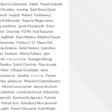
iasto Lubawskie
Dajtki
Paweł Łukasik
 Strzelec
trening
Świt Nowy Dwór
ecki
wyjazd
Robert Tunkiewicz
j Królikowski
Vęgoria Węgorzewo
 stadionu
Jacek Płuciennik
Znicz
ków
Ostróda
PZPN
Stal Rzeszów
Jegliński
Start Nidzica
Błękitni Pasym
Siemaszko
Polska U-15
Mazur Ełk
nia Kraków
Rafał Remisz
transfery
sy
konkurs
Wisła Puławy
Igor
ycki
Huragan Morąg
Polonia Pasłęk
Siedlce
Sokół Ostróda
Piotr Łysiak
 Mały
Olimpia Grudziądz
obóz
otowawczy
sparing
Pasym
Erwin Sak
kiba
plebiscyt
Wojciech Dziemidowicz
Michał Leszczyński
Janusz Bucholc
Czałpiński
stomil.olsztyn.pl
Sylwester
zewski
Zawisza Bydgoszcz
Polonia
Patryk Kun
Arkadiusz Mroczkowski
Lublin
Paweł Głowacki
Emil Wojda