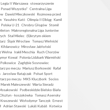
Legia II Warszawa
stowarzyszenie
l Ponad Wszystko"
Centralna Liga
ów
Dawid Mieczkowski
Rozmowa przed
m
Yasuhiro Katō
Olimpia II Elbląg
Kamil
Polska U-21
Chrobry Głogów
Stomil
elieton
Makroregionalna Liga Juniorów
zych
Stal Mielec
(S)krytym okiem
arz
Śląsk Wrocław
Tomasz Wełnicki
 Kiłdanowicz
Mirosław Jabłoński
z Wełna
Irakli Meschia
Ruch Chorzów
ymyr Kowal
Polonia Lidzbark Warmiński
 Polkowice
Zagłębie Sosnowiec
arz po meczu
Mariusz Borkowski
Rafał
a
Jarosław Ratajczak
Polsat Sport
arz po meczu
MKS Kluczbork
Socios
Marek Maleszewski
Warta Sieradz
Mosakowski
Podbeskidzie Bielsko-Biała
 Olsztyn - koszykówka
Tomasz Asensky
 Kraszewski
Wołodymyr Tanczyk
Ernest
ł
Adrian Stawski
Lukáš Kubáň
Kotwica