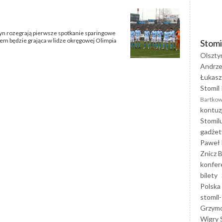
tyn rozegrają pierwsze spotkanie sparingowe
em będzie grająca w lidze okręgowej Olimpia
Stomi
Olszty
Andrze
Łukasz
Stomil 
Bartkow
kontuz
Stomil
gadżet
Paweł 
Znicz B
konfer
bilety
Polska
stomil-
Grzym
Wigry 