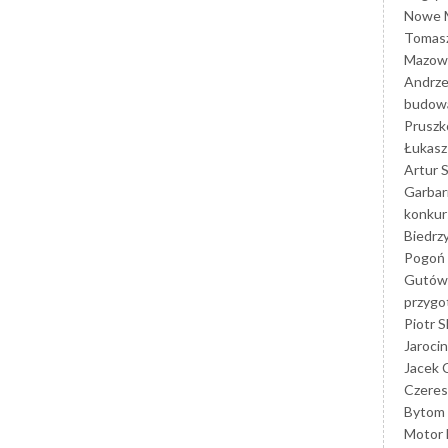
Nowe M
Tomasz
Mazowi
Andrze
budowa
Prusz
Łukasz 
Artur 
Garbar
konkur
Biedrz
Pogoń 
Gutów
przyg
Piotr S
Jarocin
Jacek 
Czeres
Bytom
Motor 