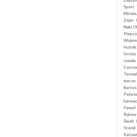
Sport
Mindau
Zejer
Naki O
Klepcz
Wojewó
Hutnik
Stróże
rywala
Concor
Termal
meczu
Bartos
Poloni
barwac
Paweł 
Raków
Śledź
Stomil 
Katow