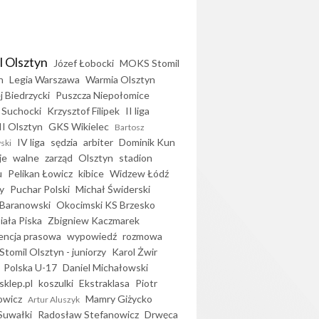
l Olsztyn
Józef Łobocki
MOKS Stomil
n
Legia Warszawa
Warmia Olsztyn
j Biedrzycki
Puszcza Niepołomice
 Suchocki
Krzysztof Filipek
II liga
II Olsztyn
GKS Wikielec
Bartosz
IV liga
sędzia
arbiter
Dominik Kun
ski
je
walne
zarząd
Olsztyn
stadion
u
Pelikan Łowicz
kibice
Widzew Łódź
y
Puchar Polski
Michał Świderski
Baranowski
Okocimski KS Brzesko
iała Piska
Zbigniew Kaczmarek
encja prasowa
wypowiedź
rozmowa
Stomil Olsztyn - juniorzy
Karol Żwir
Polska U-17
Daniel Michałowski
sklep.pl
koszulki
Ekstraklasa
Piotr
owicz
Mamry Giżycko
Artur Aluszyk
Suwałki
Radosław Stefanowicz
Drwęca