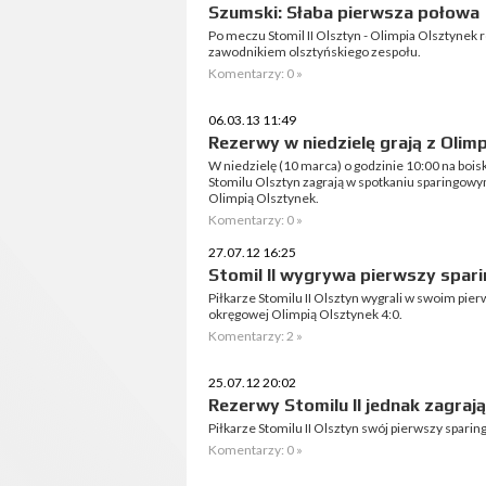
Szumski: Słaba pierwsza połowa
Po meczu Stomil II Olsztyn - Olimpia Olsztyne
zawodnikiem olsztyńskiego zespołu.
Komentarzy: 0 »
06.03.13 11:49
Rezerwy w niedzielę grają z Olim
W niedzielę (10 marca) o godzinie 10:00 na boi
Stomilu Olsztyn zagrają w spotkaniu sparingowym
Olimpią Olsztynek.
Komentarzy: 0 »
27.07.12 16:25
Stomil II wygrywa pierwszy spari
Piłkarze Stomilu II Olsztyn wygrali w swoim pie
okręgowej Olimpią Olsztynek 4:0.
Komentarzy: 2 »
25.07.12 20:02
Rezerwy Stomilu II jednak zagraj
Piłkarze Stomilu II Olsztyn swój pierwszy spari
Komentarzy: 0 »