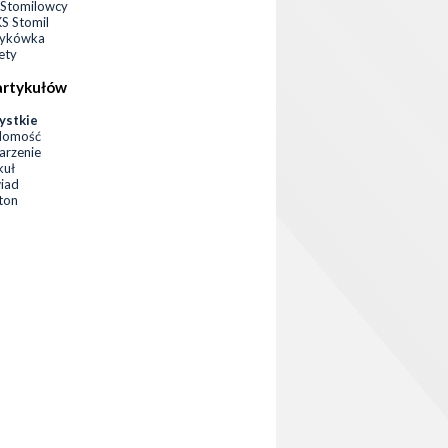
Stomilowcy
 Stomil
zykówka
ety
artykułów
ystkie
domość
rzenie
kuł
iad
eton