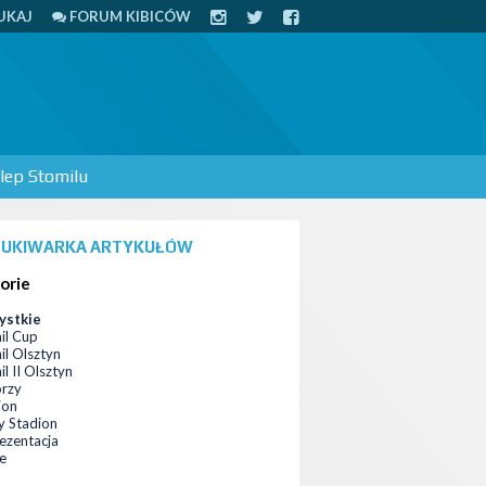
UKAJ
FORUM KIBICÓW
lep Stomilu
UKIWARKA ARTYKUŁÓW
orie
ystkie
il Cup
il Olsztyn
l II Olsztyn
orzy
ion
 Stadion
ezentacja
ce