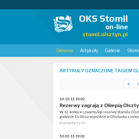
OKS Stomil
on-line
stomil.olsztyn.pl
Główna
Artykuły
Galerie
Stomi
ARTYKUŁY OZNACZONE TAGIEM OLI
10.10.13 10:02
Rezerwy zagrają z Olimpią Olszt
W 12. kolejce czwartej ligi rezerwy Stomilu Olsz
godzinie 15:00 na wyjeździe w Olsztynku z miej
Komentarzy: 0 »
10.03.13 19:02