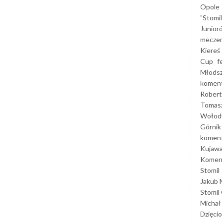
Opole
"Stomi
Junior
mecze
Kiereś
Cup
f
Młods
koment
Robert
Tomas
Wołod
Górnik
koment
Kujaw
Koment
Stomil
Jakub 
Stomil
Michał
Dzięcio