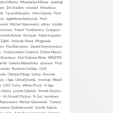
bre Miasto
Mławianka Mława
sparingi
ewo
Zin Stadion
wywiad
Arkadiusz
ki
Tęcza Biskupiec
Arka Gdynia
Piotr
cki
Jagiellonia Białystok
Piotr
ewski
Michał Alancewicz
ultras
Łódzki
portowy
Paweł Tomkiewicz
Grzegorz
Bytovia Bytów
licytacje
Adam Łopatko
 Ząbki
Jeziorak Iława
Mrągowia
wo
Pisa Barczewo
Dawid Szymonowicz
y
Chojniczanka Chojnice
Dobre Miasto
 Braniewo
Stal Stalowa Wola
WMZPN
artki
Galeria Warmińska
sponsor
Piotr
kowski
Rominta Gołdap
GKS
uda
Olimpia Elbląg
Łukta
Resovia
iec
I liga
Ultra(S)tomiL
treningi
Miedź
a
GKS Tychy
Wisła Płock
III liga
 Kielce
Lechia Gdańsk
Stomil Olsztyn -
y
AS Stomil Olsztyn
R-Gol
terminarz
Alancewicz
Michał Glanowski
Tomasz
Szymon Kaźmierowski
Górnik Zabrze
ie Lubin
Arkadiusz Czarnecki
Orange