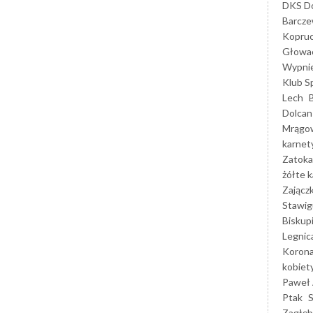
DKS Do
Barcz
Kopruc
Głowa
Wypni
Klub S
Lech
Dolcan
Mrągo
karnet
Zatoka
żółte k
Zającz
Stawig
Biskup
Legnic
Korona
kobiet
Paweł 
Ptak
Zagłęb