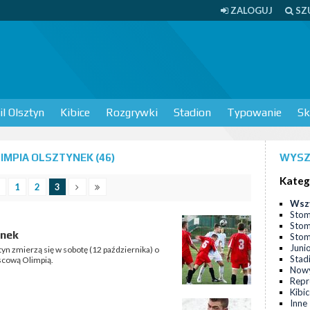
ZALOGUJ
SZ
l Olsztyn
Kibice
Rozgrywki
Stadion
Typowanie
Sk
MPIA OLSZTYNEK (46)
WYSZ
Kateg
1
2
3
Wsz
Stom
Stom
ynek
Stomi
Juni
tyn zmierzą się w sobotę (12 października) o
Stad
scową Olimpią.
Nowy
Repr
Kibi
Inne