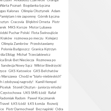
Warta Poznań
Bogdanka Łęczna
gas Kalonas
Olimpia Olsztynek
Adam
Pamiętam i nie zapomnę
Górnik Łęczna
lsztyn
Cracovia
Błękitni Orneta
Piotr
arek
MKS Korsze
Motor Lubawa
dzki Puchar Polski
Flota Świnoujście
 Kraków
rozmowa po meczu
Kolejarz
Olimpia Zambrów
Przedstawiamy
Polonia Bydgoszcz
Granica Kętrzyn
dia Elbląg
Michał Trzeciakiewicz
ica Bruk-Bet Nieciecza
Rozmowa po
Sandecja Nowy Sącz
Wiktor Biedrzycki
zyce
GKS Katowice
GKS Bełchatów
a Warszawa
Chodź w "biało-niebieskich"
h i zdobywaj nagrody!
Kamil Hempel
Piceluk
Stomil Olsztyn - juniorzy młodsi
 Częstochowa
UKS SMS Łódź
Rafał
Radomiak Radom
Paweł Kaczmarek
Travel
ŁKS Łódź
ŁKS Łomża
Rozwój
ice
Piotr Darmochwał
Bez napinki
Odra