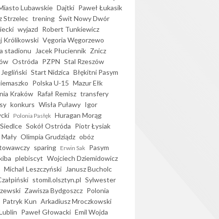
iasto Lubawskie
Dajtki
Paweł Łukasik
 Strzelec
trening
Świt Nowy Dwór
ecki
wyjazd
Robert Tunkiewicz
j Królikowski
Vęgoria Węgorzewo
 stadionu
Jacek Płuciennik
Znicz
ków
Ostróda
PZPN
Stal Rzeszów
Jegliński
Start Nidzica
Błękitni Pasym
Siemaszko
Polska U-15
Mazur Ełk
nia Kraków
Rafał Remisz
transfery
sy
konkurs
Wisła Puławy
Igor
ycki
Huragan Morąg
Polonia Pasłęk
Siedlce
Sokół Ostróda
Piotr Łysiak
 Mały
Olimpia Grudziądz
obóz
otowawczy
sparing
Pasym
Erwin Sak
kiba
plebiscyt
Wojciech Dziemidowicz
Michał Leszczyński
Janusz Bucholc
Czałpiński
stomil.olsztyn.pl
Sylwester
zewski
Zawisza Bydgoszcz
Polonia
Patryk Kun
Arkadiusz Mroczkowski
Lublin
Paweł Głowacki
Emil Wojda