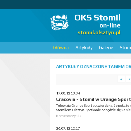
OKS Stomil
on-line
stomil.olsztyn.pl
Główna
Artykuły
Galerie
Stomi
ARTYKUŁY OZNACZONE TAGIEM OR
17.08.12 13:34
Cracovia - Stomil w Orange Sport
Telewizja Orange Sport potwierdziła, że pokaże n
Stomilem Olsztyn. Spotkanie odbędzie się 25 sie
Komentarzy: 4 »
26.07.12 12:17