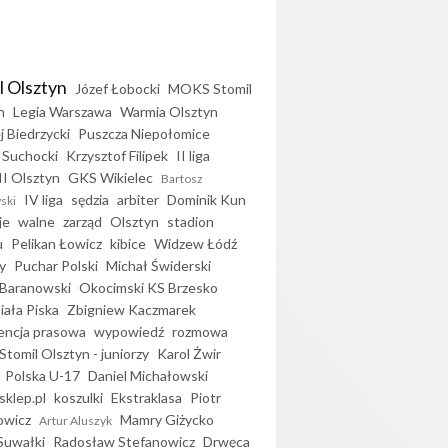
l Olsztyn
Józef Łobocki
MOKS Stomil
n
Legia Warszawa
Warmia Olsztyn
j Biedrzycki
Puszcza Niepołomice
 Suchocki
Krzysztof Filipek
II liga
II Olsztyn
GKS Wikielec
Bartosz
IV liga
sędzia
arbiter
Dominik Kun
ski
je
walne
zarząd
Olsztyn
stadion
u
Pelikan Łowicz
kibice
Widzew Łódź
y
Puchar Polski
Michał Świderski
Baranowski
Okocimski KS Brzesko
iała Piska
Zbigniew Kaczmarek
encja prasowa
wypowiedź
rozmowa
Stomil Olsztyn - juniorzy
Karol Żwir
Polska U-17
Daniel Michałowski
sklep.pl
koszulki
Ekstraklasa
Piotr
owicz
Mamry Giżycko
Artur Aluszyk
Suwałki
Radosław Stefanowicz
Drwęca