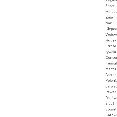
Sport
Mindau
Zejer
Naki O
Klepcz
Wojewó
Hutnik
Stróże
rywala
Concor
Termal
meczu
Bartos
Poloni
barwac
Paweł 
Raków
Śledź
Stomil 
Katow