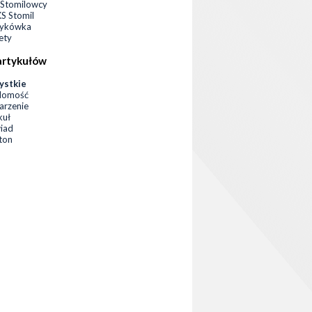
Stomilowcy
 Stomil
zykówka
ety
artykułów
ystkie
domość
rzenie
kuł
iad
eton