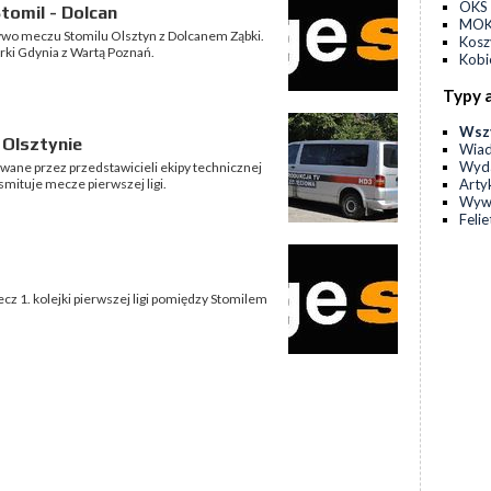
OKS 
tomil - Dolcan
MOKS
żywo meczu Stomilu Olsztyn z Dolcanem Ząbki.
Kos
rki Gdynia z Wartą Poznań.
Kobi
Typy 
Wsz
 Olsztynie
Wia
Wyda
owane przez przedstawicieli ekipy technicznej
Arty
nsmituje mecze pierwszej ligi.
Wyw
Feli
z 1. kolejki pierwszej ligi pomiędzy Stomilem