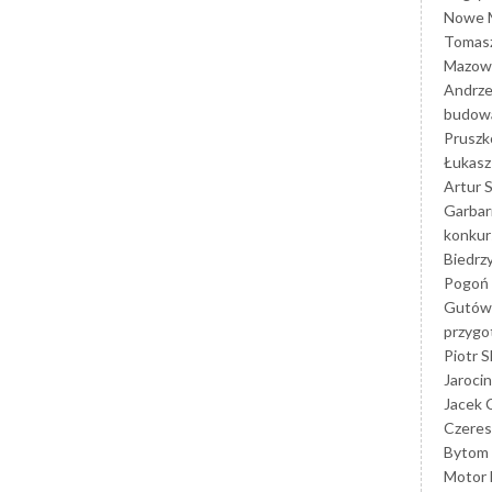
Nowe M
Tomasz
Mazowi
Andrze
budowa
Prusz
Łukasz 
Artur 
Garbar
konkur
Biedrz
Pogoń 
Gutów
przyg
Piotr S
Jarocin
Jacek 
Czeres
Bytom
Motor 