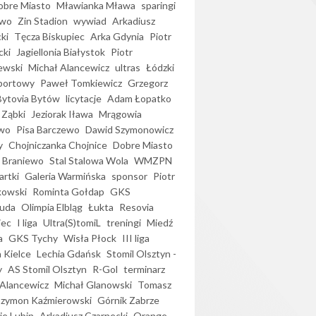
bre Miasto
Mławianka Mława
sparingi
ewo
Zin Stadion
wywiad
Arkadiusz
ki
Tęcza Biskupiec
Arka Gdynia
Piotr
cki
Jagiellonia Białystok
Piotr
ewski
Michał Alancewicz
ultras
Łódzki
portowy
Paweł Tomkiewicz
Grzegorz
Bytovia Bytów
licytacje
Adam Łopatko
 Ząbki
Jeziorak Iława
Mrągowia
wo
Pisa Barczewo
Dawid Szymonowicz
y
Chojniczanka Chojnice
Dobre Miasto
 Braniewo
Stal Stalowa Wola
WMZPN
artki
Galeria Warmińska
sponsor
Piotr
kowski
Rominta Gołdap
GKS
uda
Olimpia Elbląg
Łukta
Resovia
iec
I liga
Ultra(S)tomiL
treningi
Miedź
a
GKS Tychy
Wisła Płock
III liga
 Kielce
Lechia Gdańsk
Stomil Olsztyn -
y
AS Stomil Olsztyn
R-Gol
terminarz
Alancewicz
Michał Glanowski
Tomasz
Szymon Kaźmierowski
Górnik Zabrze
ie Lubin
Arkadiusz Czarnecki
Orange