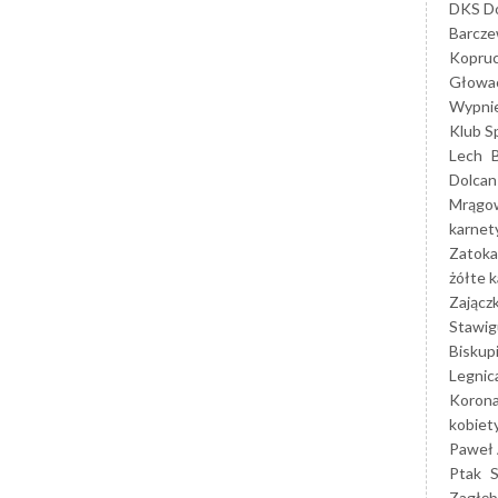
DKS Do
Barcz
Kopruc
Głowa
Wypni
Klub S
Lech
Dolcan
Mrągo
karnet
Zatoka
żółte k
Zającz
Stawig
Biskup
Legnic
Korona
kobiet
Paweł 
Ptak
Zagłęb