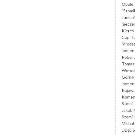
Opole
"Stomi
Junior
mecze
Kiereś
Cup
f
Młods
koment
Robert
Tomas
Wołod
Górnik
koment
Kujaw
Koment
Stomil
Jakub 
Stomil
Michał
Dzięcio