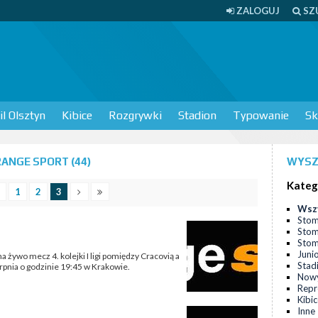
ZALOGUJ
SZ
l Olsztyn
Kibice
Rozgrywki
Stadion
Typowanie
Sk
ANGE SPORT (44)
WYSZ
Kateg
1
2
3
Wsz
Stom
Stom
Stomi
Juni
a żywo mecz 4. kolejki I ligi pomiędzy Cracovią a
Stad
rpnia o godzinie 19:45 w Krakowie.
Nowy
Repr
Kibi
Inne