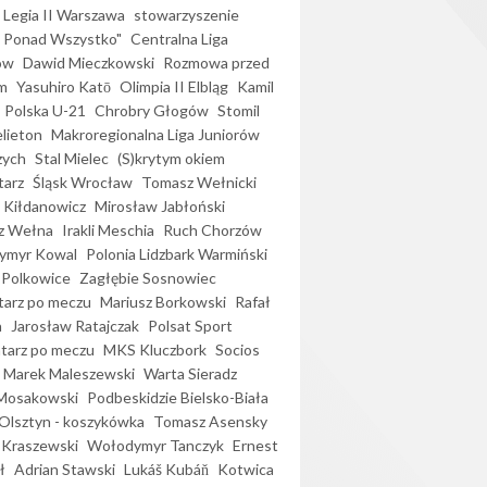
Legia II Warszawa
stowarzyszenie
l Ponad Wszystko"
Centralna Liga
ów
Dawid Mieczkowski
Rozmowa przed
m
Yasuhiro Katō
Olimpia II Elbląg
Kamil
Polska U-21
Chrobry Głogów
Stomil
elieton
Makroregionalna Liga Juniorów
zych
Stal Mielec
(S)krytym okiem
arz
Śląsk Wrocław
Tomasz Wełnicki
 Kiłdanowicz
Mirosław Jabłoński
z Wełna
Irakli Meschia
Ruch Chorzów
ymyr Kowal
Polonia Lidzbark Warmiński
 Polkowice
Zagłębie Sosnowiec
arz po meczu
Mariusz Borkowski
Rafał
a
Jarosław Ratajczak
Polsat Sport
arz po meczu
MKS Kluczbork
Socios
Marek Maleszewski
Warta Sieradz
Mosakowski
Podbeskidzie Bielsko-Biała
 Olsztyn - koszykówka
Tomasz Asensky
 Kraszewski
Wołodymyr Tanczyk
Ernest
ł
Adrian Stawski
Lukáš Kubáň
Kotwica