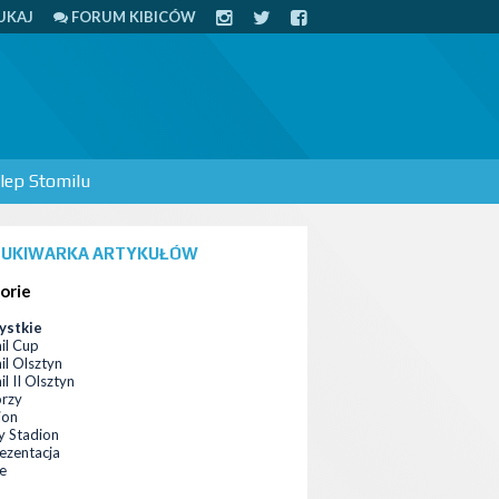
UKAJ
FORUM KIBICÓW
lep Stomilu
UKIWARKA ARTYKUŁÓW
orie
ystkie
il Cup
il Olsztyn
l II Olsztyn
orzy
ion
 Stadion
ezentacja
ce