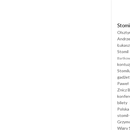
Stomi
Olszty
Andrze
Łukasz
Stomil 
Bartkow
kontuz
Stomil
gadżet
Paweł 
Znicz B
konfer
bilety
Polska
stomil-
Grzym
Wigry 