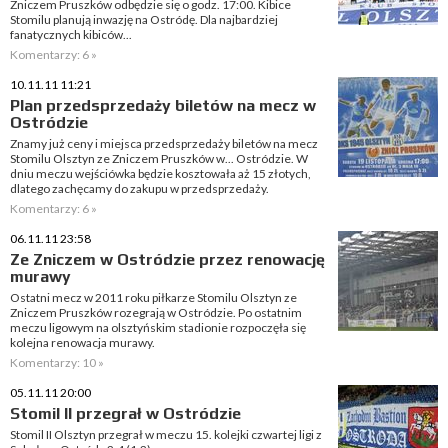
Zniczem Pruszków odbędzie się o godz. 17:00. Kibice
Stomilu planują inwazję na Ostródę. Dla najbardziej
fanatycznych kibiców...
Komentarzy: 6 »
10.11.11 11:21
Plan przedsprzedaży biletów na mecz w
Ostródzie
Znamy już ceny i miejsca przedsprzedaży biletów na mecz
Stomilu Olsztyn ze Zniczem Pruszków w... Ostródzie. W
dniu meczu wejściówka będzie kosztowała aż 15 złotych,
dlatego zachęcamy do zakupu w przedsprzedaży.
Komentarzy: 6 »
06.11.11 23:58
Ze Zniczem w Ostródzie przez renowację
murawy
Ostatni mecz w 2011 roku piłkarze Stomilu Olsztyn ze
Zniczem Pruszków rozegrają w Ostródzie. Po ostatnim
meczu ligowym na olsztyńskim stadionie rozpoczęła się
kolejna renowacja murawy.
Komentarzy: 10 »
05.11.11 20:00
Stomil II przegrał w Ostródzie
Stomil II Olsztyn przegrał w meczu 15. kolejki czwartej ligi z