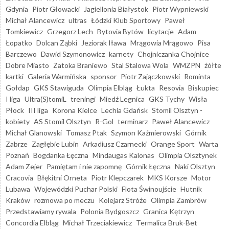
Gdynia
Piotr Głowacki
Jagiellonia Białystok
Piotr Wypniewski
Michał Alancewicz
ultras
Łódzki Klub Sportowy
Paweł
Tomkiewicz
Grzegorz Lech
Bytovia Bytów
licytacje
Adam
Łopatko
Dolcan Ząbki
Jeziorak Iława
Mrągowia Mrągowo
Pisa
Barczewo
Dawid Szymonowicz
karnety
Chojniczanka Chojnice
Dobre Miasto
Zatoka Braniewo
Stal Stalowa Wola
WMZPN
żółte
kartki
Galeria Warmińska
sponsor
Piotr Zajączkowski
Rominta
Gołdap
GKS Stawiguda
Olimpia Elbląg
Łukta
Resovia
Biskupiec
I liga
Ultra(S)tomiL
treningi
Miedź Legnica
GKS Tychy
Wisła
Płock
III liga
Korona Kielce
Lechia Gdańsk
Stomil Olsztyn -
kobiety
AS Stomil Olsztyn
R-Gol
terminarz
Paweł Alancewicz
Michał Glanowski
Tomasz Ptak
Szymon Kaźmierowski
Górnik
Zabrze
Zagłębie Lubin
Arkadiusz Czarnecki
Orange Sport
Warta
Poznań
Bogdanka Łęczna
Mindaugas Kalonas
Olimpia Olsztynek
Adam Zejer
Pamiętam i nie zapomnę
Górnik Łęczna
Naki Olsztyn
Cracovia
Błękitni Orneta
Piotr Klepczarek
MKS Korsze
Motor
Lubawa
Wojewódzki Puchar Polski
Flota Świnoujście
Hutnik
Kraków
rozmowa po meczu
Kolejarz Stróże
Olimpia Zambrów
Przedstawiamy rywala
Polonia Bydgoszcz
Granica Kętrzyn
Concordia Elbląg
Michał Trzeciakiewicz
Termalica Bruk-Bet