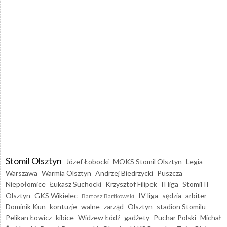
Stomil Olsztyn
Józef Łobocki
MOKS Stomil Olsztyn
Legia
Warszawa
Warmia Olsztyn
Andrzej Biedrzycki
Puszcza
Niepołomice
Łukasz Suchocki
Krzysztof Filipek
II liga
Stomil II
Olsztyn
GKS Wikielec
IV liga
sędzia
arbiter
Bartosz Bartkowski
Dominik Kun
kontuzje
walne
zarząd
Olsztyn
stadion Stomilu
Pelikan Łowicz
kibice
Widzew Łódź
gadżety
Puchar Polski
Michał