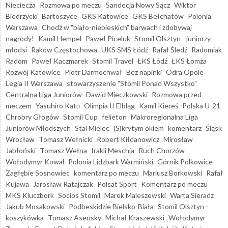
Nieciecza
Rozmowa po meczu
Sandecja Nowy Sącz
Wiktor
Biedrzycki
Bartoszyce
GKS Katowice
GKS Bełchatów
Polonia
Warszawa
Chodź w "biało-niebieskich" barwach i zdobywaj
nagrody!
Kamil Hempel
Paweł Piceluk
Stomil Olsztyn - juniorzy
młodsi
Raków Częstochowa
UKS SMS Łódź
Rafał Śledź
Radomiak
Radom
Paweł Kaczmarek
Stomil Travel
ŁKS Łódź
ŁKS Łomża
Rozwój Katowice
Piotr Darmochwał
Bez napinki
Odra Opole
Legia II Warszawa
stowarzyszenie "Stomil Ponad Wszystko"
Centralna Liga Juniorów
Dawid Mieczkowski
Rozmowa przed
meczem
Yasuhiro Katō
Olimpia II Elbląg
Kamil Kiereś
Polska U-21
Chrobry Głogów
Stomil Cup
felieton
Makroregionalna Liga
Juniorów Młodszych
Stal Mielec
(S)krytym okiem
komentarz
Śląsk
Wrocław
Tomasz Wełnicki
Robert Kiłdanowicz
Mirosław
Jabłoński
Tomasz Wełna
Irakli Meschia
Ruch Chorzów
Wołodymyr Kowal
Polonia Lidzbark Warmiński
Górnik Polkowice
Zagłębie Sosnowiec
komentarz po meczu
Mariusz Borkowski
Rafał
Kujawa
Jarosław Ratajczak
Polsat Sport
Komentarz po meczu
MKS Kluczbork
Socios Stomil
Marek Maleszewski
Warta Sieradz
Jakub Mosakowski
Podbeskidzie Bielsko-Biała
Stomil Olsztyn -
koszykówka
Tomasz Asensky
Michał Kraszewski
Wołodymyr