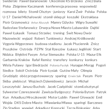
Świderski
Paweł Baranowski
Okocimski KS Brzesko
Znicz Biała
Piska
Zbigniew Kaczmarek
konferencja prasowa
wypowiedź
rozmowa
bilety
Stomil Olsztyn - juniorzy
Karol Żwir
Polska
Polska
U-17
Daniel Michałowski
stomil-sklep.pl
koszulki
Ekstraklasa
Piotr Grzymowicz
Mamry Giżycko
Wigry Suwałki
Artur Aluszyk
Radosław Stefanowicz
Drwęca Nowe Miasto Lubawskie
Dajtki
Paweł Łukasik
Tomasz Strzelec
trening
Świt Nowy Dwór
Mazowiecki
wyjazd
Robert Tunkiewicz
Andrzej Królikowski
Vęgoria Węgorzewo
budowa stadionu
Jacek Płuciennik
Znicz
Pruszków
Ostróda
PZPN
Stal Rzeszów
Łukasz Jegliński
Start
Nidzica
Błękitni Pasym
Artur Siemaszko
Polska U-15
Mazur Ełk
Garbarnia Kraków
Rafał Remisz
transfery
konkursy
konkurs
Wisła Puławy
Igor Biedrzycki
Huragan Morąg
Pogoń
Polonia Pasłęk
Siedlce
Sokół Ostróda
Piotr Łysiak
Gutów Mały
Olimpia
Grudziądz
obóz przygotowawczy
sparing
Pasym
Piotr
Erwin Sak
Skiba
plebiscyt
Wojciech Dziemidowicz
Jarocin
Michał
Leszczyński
Janusz Bucholc
Jacek Czałpiński
stomil.olsztyn.pl
Sylwester Czereszewski
Zawisza Bydgoszcz
Polonia Bytom
Patryk
Kun
Arkadiusz Mroczkowski
Motor Lublin
Paweł Głowacki
Emil
Wojda
DKS Dobre Miasto
Mławianka Mława
sparingi
Barczewo
Zin Stadion
wywiad
Arkadiusz Koprucki
Tęcza Biskupiec
Arka