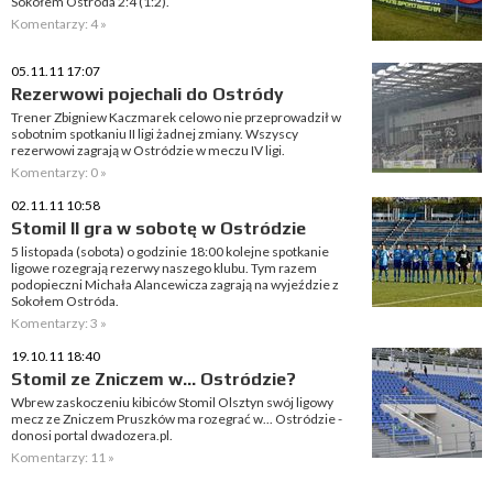
Sokołem Ostróda 2:4 (1:2).
Komentarzy: 4 »
05.11.11 17:07
Rezerwowi pojechali do Ostródy
Trener Zbigniew Kaczmarek celowo nie przeprowadził w
sobotnim spotkaniu II ligi żadnej zmiany. Wszyscy
rezerwowi zagrają w Ostródzie w meczu IV ligi.
Komentarzy: 0 »
02.11.11 10:58
Stomil II gra w sobotę w Ostródzie
5 listopada (sobota) o godzinie 18:00 kolejne spotkanie
ligowe rozegrają rezerwy naszego klubu. Tym razem
podopieczni Michała Alancewicza zagrają na wyjeździe z
Sokołem Ostróda.
Komentarzy: 3 »
19.10.11 18:40
Stomil ze Zniczem w... Ostródzie?
Wbrew zaskoczeniu kibiców Stomil Olsztyn swój ligowy
mecz ze Zniczem Pruszków ma rozegrać w... Ostródzie -
donosi portal dwadozera.pl.
Komentarzy: 11 »