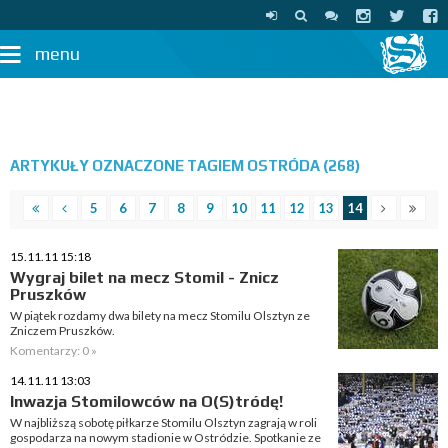
menu
ARTYKUŁY OZNACZONE TAGIEM OSTRÓDA (268)
5
6
7
8
9
10
11
12
13
14
15.11.11 15:18
Wygraj bilet na mecz Stomil - Znicz
Pruszków
W piątek rozdamy dwa bilety na mecz Stomilu Olsztyn ze
Zniczem Pruszków.
Komentarzy: 0 »
14.11.11 13:03
Inwazja Stomilowców na O(S)tródę!
W najbliższą sobotę piłkarze Stomilu Olsztyn zagrają w roli
gospodarza na nowym stadionie w Ostródzie. Spotkanie ze