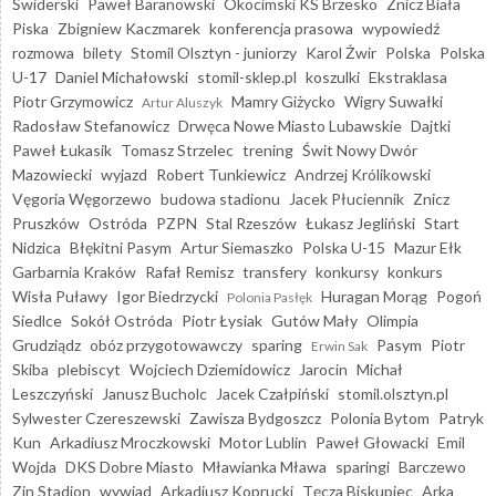
Świderski
Paweł Baranowski
Okocimski KS Brzesko
Znicz Biała
Piska
Zbigniew Kaczmarek
konferencja prasowa
wypowiedź
rozmowa
bilety
Stomil Olsztyn - juniorzy
Karol Żwir
Polska
Polska
U-17
Daniel Michałowski
stomil-sklep.pl
koszulki
Ekstraklasa
Piotr Grzymowicz
Mamry Giżycko
Wigry Suwałki
Artur Aluszyk
Radosław Stefanowicz
Drwęca Nowe Miasto Lubawskie
Dajtki
Paweł Łukasik
Tomasz Strzelec
trening
Świt Nowy Dwór
Mazowiecki
wyjazd
Robert Tunkiewicz
Andrzej Królikowski
Vęgoria Węgorzewo
budowa stadionu
Jacek Płuciennik
Znicz
Pruszków
Ostróda
PZPN
Stal Rzeszów
Łukasz Jegliński
Start
Nidzica
Błękitni Pasym
Artur Siemaszko
Polska U-15
Mazur Ełk
Garbarnia Kraków
Rafał Remisz
transfery
konkursy
konkurs
Wisła Puławy
Igor Biedrzycki
Huragan Morąg
Pogoń
Polonia Pasłęk
Siedlce
Sokół Ostróda
Piotr Łysiak
Gutów Mały
Olimpia
Grudziądz
obóz przygotowawczy
sparing
Pasym
Piotr
Erwin Sak
Skiba
plebiscyt
Wojciech Dziemidowicz
Jarocin
Michał
Leszczyński
Janusz Bucholc
Jacek Czałpiński
stomil.olsztyn.pl
Sylwester Czereszewski
Zawisza Bydgoszcz
Polonia Bytom
Patryk
Kun
Arkadiusz Mroczkowski
Motor Lublin
Paweł Głowacki
Emil
Wojda
DKS Dobre Miasto
Mławianka Mława
sparingi
Barczewo
Zin Stadion
wywiad
Arkadiusz Koprucki
Tęcza Biskupiec
Arka