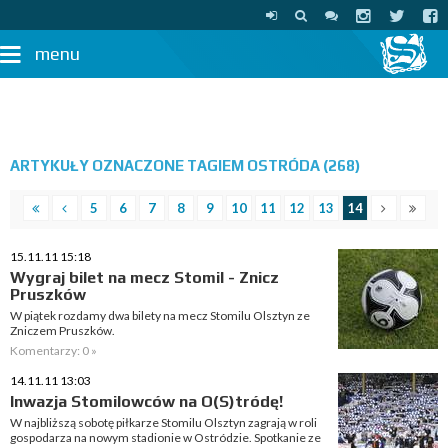
menu
ARTYKUŁY OZNACZONE TAGIEM OSTRÓDA (268)
5
6
7
8
9
10
11
12
13
14
15.11.11 15:18
Wygraj bilet na mecz Stomil - Znicz
Pruszków
W piątek rozdamy dwa bilety na mecz Stomilu Olsztyn ze
Zniczem Pruszków.
Komentarzy: 0 »
14.11.11 13:03
Inwazja Stomilowców na O(S)tródę!
W najbliższą sobotę piłkarze Stomilu Olsztyn zagrają w roli
gospodarza na nowym stadionie w Ostródzie. Spotkanie ze