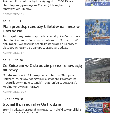
Zniczem Pruszków odbędzie się o godz. 17:00. Kibice
Stomilu planują inwazję na Ostródę. Dla najbardziej
fanatycznych kibiców...
Komentarzy: 6 »
10.11.11 11:21
Plan przedsprzedaży biletów na mecz w
Ostródzie
Znamy już ceny i miejsca przedsprzedaży biletów na mecz
Stomilu Olsztyn ze Zniczem Pruszków w... Ostródzie. W
dniu meczu wejściówka będzie kosztowała aż 15 złotych,
dlatego zachęcamy do zakupu w przedsprzedaży.
Komentarzy: 6 »
06.11.11 23:58
Ze Zniczem w Ostródzie przez renowację
murawy
Ostatni mecz w 2011 roku piłkarze Stomilu Olsztyn ze
Zniczem Pruszków rozegrają w Ostródzie. Po ostatnim
meczu ligowym na olsztyńskim stadionie rozpoczęła się
kolejna renowacja murawy.
Komentarzy: 10 »
05.11.11 20:00
Stomil II przegrał w Ostródzie
Stomil II Olsztyn przegrał w meczu 15. kolejki czwartej ligi z