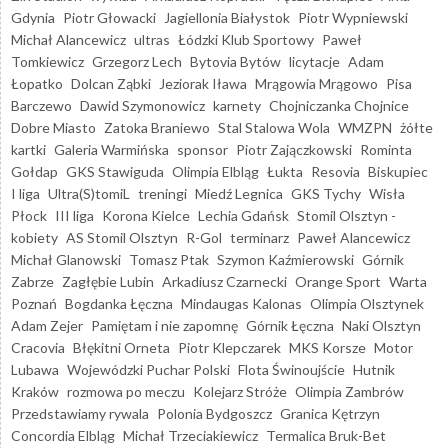
Gdynia
Piotr Głowacki
Jagiellonia Białystok
Piotr Wypniewski
Michał Alancewicz
ultras
Łódzki Klub Sportowy
Paweł
Tomkiewicz
Grzegorz Lech
Bytovia Bytów
licytacje
Adam
Łopatko
Dolcan Ząbki
Jeziorak Iława
Mrągowia Mrągowo
Pisa
Barczewo
Dawid Szymonowicz
karnety
Chojniczanka Chojnice
Dobre Miasto
Zatoka Braniewo
Stal Stalowa Wola
WMZPN
żółte
kartki
Galeria Warmińska
sponsor
Piotr Zajączkowski
Rominta
Gołdap
GKS Stawiguda
Olimpia Elbląg
Łukta
Resovia
Biskupiec
I liga
Ultra(S)tomiL
treningi
Miedź Legnica
GKS Tychy
Wisła
Płock
III liga
Korona Kielce
Lechia Gdańsk
Stomil Olsztyn -
kobiety
AS Stomil Olsztyn
R-Gol
terminarz
Paweł Alancewicz
Michał Glanowski
Tomasz Ptak
Szymon Kaźmierowski
Górnik
Zabrze
Zagłębie Lubin
Arkadiusz Czarnecki
Orange Sport
Warta
Poznań
Bogdanka Łęczna
Mindaugas Kalonas
Olimpia Olsztynek
Adam Zejer
Pamiętam i nie zapomnę
Górnik Łęczna
Naki Olsztyn
Cracovia
Błękitni Orneta
Piotr Klepczarek
MKS Korsze
Motor
Lubawa
Wojewódzki Puchar Polski
Flota Świnoujście
Hutnik
Kraków
rozmowa po meczu
Kolejarz Stróże
Olimpia Zambrów
Przedstawiamy rywala
Polonia Bydgoszcz
Granica Kętrzyn
Concordia Elbląg
Michał Trzeciakiewicz
Termalica Bruk-Bet