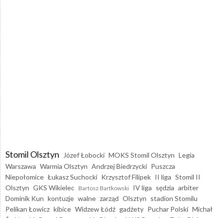
Stomil Olsztyn
Józef Łobocki
MOKS Stomil Olsztyn
Legia
Warszawa
Warmia Olsztyn
Andrzej Biedrzycki
Puszcza
Niepołomice
Łukasz Suchocki
Krzysztof Filipek
II liga
Stomil II
Olsztyn
GKS Wikielec
IV liga
sędzia
arbiter
Bartosz Bartkowski
Dominik Kun
kontuzje
walne
zarząd
Olsztyn
stadion Stomilu
Pelikan Łowicz
kibice
Widzew Łódź
gadżety
Puchar Polski
Michał