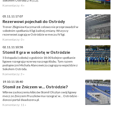
Sokołem Ostróda 2:4 (1:2).
Komentarzy: 4 »
05.11.11 17:07
Rezerwowi pojechali do Ostródy
Trener Zbigniew Kaczmarek celowo nie przeprowadził w
sobotnim spotkaniu II ligi żadnej zmiany. Wszyscy
rezerwowi zagrają w Ostródzie w meczu IV ligi.
Komentarzy: 0 »
02.11.11 10:58
Stomil II gra w sobotę w Ostródzie
5 listopada (sobota) o godzinie 18:00 kolejne spotkanie
ligowe rozegrają rezerwy naszego klubu. Tym razem
podopieczni Michała Alancewicza zagrają na wyjeździe z
Sokołem Ostróda.
Komentarzy: 3 »
19.10.11 18:40
Stomil ze Zniczem w... Ostródzie?
Wbrew zaskoczeniu kibiców Stomil Olsztyn swój ligowy
mecz ze Zniczem Pruszków ma rozegrać w... Ostródzie -
donosi portal dwadozera.pl.
Komentarzy: 11 »