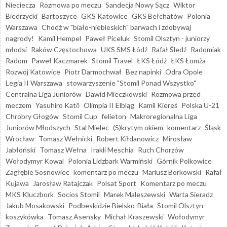
Nieciecza
Rozmowa po meczu
Sandecja Nowy Sącz
Wiktor
Biedrzycki
Bartoszyce
GKS Katowice
GKS Bełchatów
Polonia
Warszawa
Chodź w "biało-niebieskich" barwach i zdobywaj
nagrody!
Kamil Hempel
Paweł Piceluk
Stomil Olsztyn - juniorzy
młodsi
Raków Częstochowa
UKS SMS Łódź
Rafał Śledź
Radomiak
Radom
Paweł Kaczmarek
Stomil Travel
ŁKS Łódź
ŁKS Łomża
Rozwój Katowice
Piotr Darmochwał
Bez napinki
Odra Opole
Legia II Warszawa
stowarzyszenie "Stomil Ponad Wszystko"
Centralna Liga Juniorów
Dawid Mieczkowski
Rozmowa przed
meczem
Yasuhiro Katō
Olimpia II Elbląg
Kamil Kiereś
Polska U-21
Chrobry Głogów
Stomil Cup
felieton
Makroregionalna Liga
Juniorów Młodszych
Stal Mielec
(S)krytym okiem
komentarz
Śląsk
Wrocław
Tomasz Wełnicki
Robert Kiłdanowicz
Mirosław
Jabłoński
Tomasz Wełna
Irakli Meschia
Ruch Chorzów
Wołodymyr Kowal
Polonia Lidzbark Warmiński
Górnik Polkowice
Zagłębie Sosnowiec
komentarz po meczu
Mariusz Borkowski
Rafał
Kujawa
Jarosław Ratajczak
Polsat Sport
Komentarz po meczu
MKS Kluczbork
Socios Stomil
Marek Maleszewski
Warta Sieradz
Jakub Mosakowski
Podbeskidzie Bielsko-Biała
Stomil Olsztyn -
koszykówka
Tomasz Asensky
Michał Kraszewski
Wołodymyr