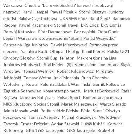
Warszawa
Chodź w "biało-niebieskich" barwach i zdobywaj
nagrody!
Kamil Hempel
Paweł Piceluk
Stomil Olsztyn - juniorzy
młodsi
Raków Częstochowa
UKS SMS Łódź
Rafał Śledź
Radomiak
Radom
Paweł Kaczmarek
Stomil Travel
ŁKS Łódź
ŁKS Łomża
Rozwój Katowice
Piotr Darmochwał
Bez napinki
Odra Opole
Legia II Warszawa
stowarzyszenie "Stomil Ponad Wszystko"
Centralna Liga Juniorów
Dawid Mieczkowski
Rozmowa przed
meczem
Yasuhiro Katō
Olimpia II Elbląg
Kamil Kiereś
Polska U-21
Chrobry Głogów
Stomil Cup
felieton
Makroregionalna Liga
Juniorów Młodszych
Stal Mielec
(S)krytym okiem
komentarz
Śląsk
Wrocław
Tomasz Wełnicki
Robert Kiłdanowicz
Mirosław
Jabłoński
Tomasz Wełna
Irakli Meschia
Ruch Chorzów
Wołodymyr Kowal
Polonia Lidzbark Warmiński
Górnik Polkowice
Zagłębie Sosnowiec
komentarz po meczu
Mariusz Borkowski
Rafał
Kujawa
Jarosław Ratajczak
Polsat Sport
Komentarz po meczu
MKS Kluczbork
Socios Stomil
Marek Maleszewski
Warta Sieradz
Jakub Mosakowski
Podbeskidzie Bielsko-Biała
Stomil Olsztyn -
koszykówka
Tomasz Asensky
Michał Kraszewski
Wołodymyr
Tanczyk
Ernest Dzięcioł
Adrian Stawski
Lukáš Kubáň
Kotwica
Kołobrzeg
GKS 1962 Jastrzębie
GKS Jastrzębie
Bruk-Bet