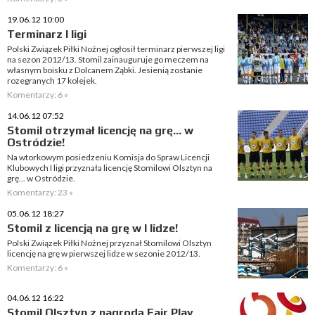
19.06.12 10:00
Terminarz I ligi
Polski Związek Piłki Nożnej ogłosił terminarz pierwszej ligi
na sezon 2012/13. Stomil zainauguruje go meczem na
własnym boisku z Dolcanem Ząbki. Jesienią zostanie
rozegranych 17 kolejek.
Komentarzy: 6 »
14.06.12 07:52
Stomil otrzymał licencję na grę... w
Ostródzie!
Na wtorkowym posiedzeniu Komisja do Spraw Licencji
Klubowych I ligi przyznała licencję Stomilowi Olsztyn na
grę... w Ostródzie.
Komentarzy: 23 »
05.06.12 18:27
Stomil z licencją na grę w I lidze!
Polski Związek Piłki Nożnej przyznał Stomilowi Olsztyn
licencję na grę w pierwszej lidze w sezonie 2012/13.
Komentarzy: 6 »
04.06.12 16:22
Stomil Olsztyn z nagrodą Fair Play