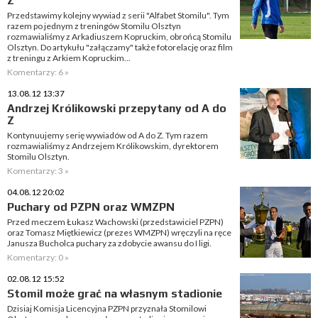
Z
Przedstawimy kolejny wywiad z serii "Alfabet Stomilu". Tym
razem po jednym z treningów Stomilu Olsztyn
rozmawialiśmy z Arkadiuszem Kopruckim, obrońcą Stomilu
Olsztyn. Do artykułu "załączamy" także fotorelację oraz film
z treningu z Arkiem Kopruckim...
Komentarzy: 6 »
13.08.12 13:37
Andrzej Królikowski przepytany od A do
Z
Kontynuujemy serię wywiadów od A do Z. Tym razem
rozmawialiśmy z Andrzejem Królikowskim, dyrektorem
Stomilu Olsztyn.
Komentarzy: 3 »
04.08.12 20:02
Puchary od PZPN oraz WMZPN
Przed meczem Łukasz Wachowski (przedstawiciel PZPN)
oraz Tomasz Miętkiewicz (prezes WMZPN) wręczyli na ręce
Janusza Bucholca puchary za zdobycie awansu do I ligi.
Komentarzy: 0 »
02.08.12 15:52
Stomil może grać na własnym stadionie
Dzisiaj Komisja Licencyjna PZPN przyznała Stomilowi