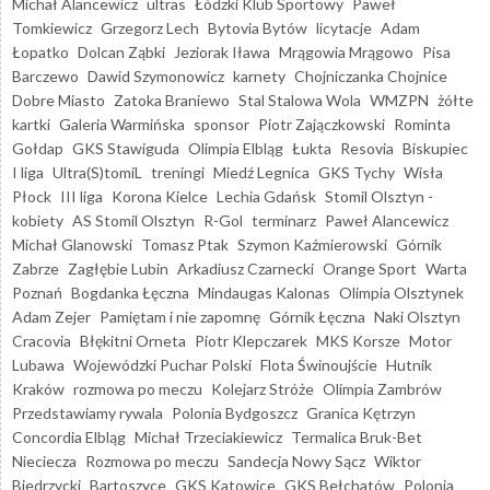
Michał Alancewicz
ultras
Łódzki Klub Sportowy
Paweł
Tomkiewicz
Grzegorz Lech
Bytovia Bytów
licytacje
Adam
Łopatko
Dolcan Ząbki
Jeziorak Iława
Mrągowia Mrągowo
Pisa
Barczewo
Dawid Szymonowicz
karnety
Chojniczanka Chojnice
Dobre Miasto
Zatoka Braniewo
Stal Stalowa Wola
WMZPN
żółte
kartki
Galeria Warmińska
sponsor
Piotr Zajączkowski
Rominta
Gołdap
GKS Stawiguda
Olimpia Elbląg
Łukta
Resovia
Biskupiec
I liga
Ultra(S)tomiL
treningi
Miedź Legnica
GKS Tychy
Wisła
Płock
III liga
Korona Kielce
Lechia Gdańsk
Stomil Olsztyn -
kobiety
AS Stomil Olsztyn
R-Gol
terminarz
Paweł Alancewicz
Michał Glanowski
Tomasz Ptak
Szymon Kaźmierowski
Górnik
Zabrze
Zagłębie Lubin
Arkadiusz Czarnecki
Orange Sport
Warta
Poznań
Bogdanka Łęczna
Mindaugas Kalonas
Olimpia Olsztynek
Adam Zejer
Pamiętam i nie zapomnę
Górnik Łęczna
Naki Olsztyn
Cracovia
Błękitni Orneta
Piotr Klepczarek
MKS Korsze
Motor
Lubawa
Wojewódzki Puchar Polski
Flota Świnoujście
Hutnik
Kraków
rozmowa po meczu
Kolejarz Stróże
Olimpia Zambrów
Przedstawiamy rywala
Polonia Bydgoszcz
Granica Kętrzyn
Concordia Elbląg
Michał Trzeciakiewicz
Termalica Bruk-Bet
Nieciecza
Rozmowa po meczu
Sandecja Nowy Sącz
Wiktor
Biedrzycki
Bartoszyce
GKS Katowice
GKS Bełchatów
Polonia