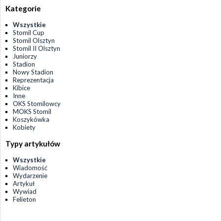
Kategorie
Wszystkie
Stomil Cup
Stomil Olsztyn
Stomil II Olsztyn
Juniorzy
Stadion
Nowy Stadion
Reprezentacja
Kibice
Inne
OKS Stomilowcy
MOKS Stomil
Koszykówka
Kobiety
Typy artykułów
Wszystkie
Wiadomość
Wydarzenie
Artykuł
Wywiad
Felieton