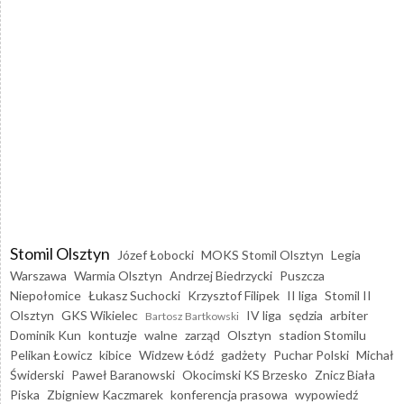
Stomil Olsztyn
Józef Łobocki
MOKS Stomil Olsztyn
Legia
Warszawa
Warmia Olsztyn
Andrzej Biedrzycki
Puszcza
Niepołomice
Łukasz Suchocki
Krzysztof Filipek
II liga
Stomil II
Olsztyn
GKS Wikielec
IV liga
sędzia
arbiter
Bartosz Bartkowski
Dominik Kun
kontuzje
walne
zarząd
Olsztyn
stadion Stomilu
Pelikan Łowicz
kibice
Widzew Łódź
gadżety
Puchar Polski
Michał
Świderski
Paweł Baranowski
Okocimski KS Brzesko
Znicz Biała
Piska
Zbigniew Kaczmarek
konferencja prasowa
wypowiedź