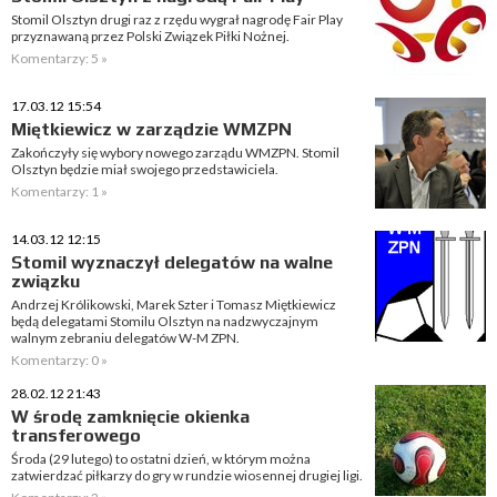
Stomil Olsztyn drugi raz z rzędu wygrał nagrodę Fair Play
przyznawaną przez Polski Związek Piłki Nożnej.
Komentarzy: 5 »
17.03.12 15:54
Miętkiewicz w zarządzie WMZPN
Zakończyły się wybory nowego zarządu WMZPN. Stomil
Olsztyn będzie miał swojego przedstawiciela.
Komentarzy: 1 »
14.03.12 12:15
Stomil wyznaczył delegatów na walne
związku
Andrzej Królikowski, Marek Szter i Tomasz Miętkiewicz
będą delegatami Stomilu Olsztyn na nadzwyczajnym
walnym zebraniu delegatów W-M ZPN.
Komentarzy: 0 »
28.02.12 21:43
W środę zamknięcie okienka
transferowego
Środa (29 lutego) to ostatni dzień, w którym można
zatwierdzać piłkarzy do gry w rundzie wiosennej drugiej ligi.