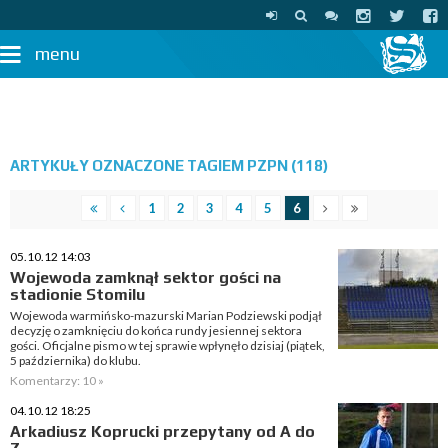
menu
ARTYKUŁY OZNACZONE TAGIEM PZPN (118)
1
2
3
4
5
6
05.10.12 14:03
Wojewoda zamknął sektor gości na
stadionie Stomilu
Wojewoda warmińsko-mazurski Marian Podziewski podjął
decyzję o zamknięciu do końca rundy jesiennej sektora
gości. Oficjalne pismo w tej sprawie wpłynęło dzisiaj (piątek,
5 października) do klubu.
Komentarzy: 10 »
04.10.12 18:25
Arkadiusz Koprucki przepytany od A do