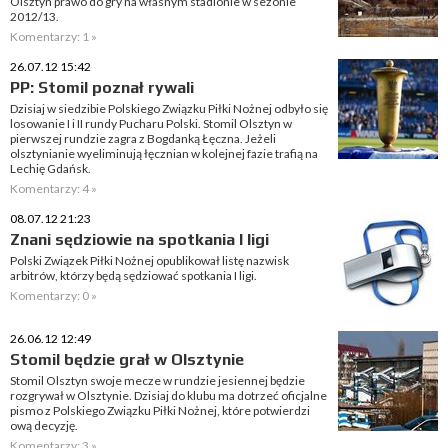
Olsztyn prawo do gry na własnym stadionie w sezonie
2012/13.
Komentarzy: 1 »
26.07.12 15:42
PP: Stomil poznał rywali
Dzisiaj w siedzibie Polskiego Związku Piłki Nożnej odbyło się
losowanie I i II rundy Pucharu Polski. Stomil Olsztyn w
pierwszej rundzie zagra z Bogdanką Łęczna. Jeżeli
olsztynianie wyeliminują łęcznian w kolejnej fazie trafią na
Lechię Gdańsk.
Komentarzy: 4 »
08.07.12 21:23
Znani sędziowie na spotkania I ligi
Polski Związek Piłki Nożnej opublikował listę nazwisk
arbitrów, którzy będą sędziować spotkania I ligi.
Komentarzy: 0 »
26.06.12 12:49
Stomil będzie grał w Olsztynie
Stomil Olsztyn swoje mecze w rundzie jesiennej będzie
rozgrywał w Olsztynie. Dzisiaj do klubu ma dotrzeć oficjalne
pismo z Polskiego Związku Piłki Nożnej, które potwierdzi
ową decyzję.
Komentarzy: 3 »