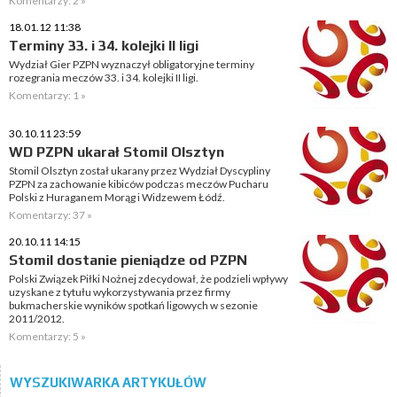
Komentarzy: 2 »
18.01.12 11:38
Terminy 33. i 34. kolejki II ligi
Wydział Gier PZPN wyznaczył obligatoryjne terminy
rozegrania meczów 33. i 34. kolejki II ligi.
Komentarzy: 1 »
30.10.11 23:59
WD PZPN ukarał Stomil Olsztyn
Stomil Olsztyn został ukarany przez Wydział Dyscypliny
PZPN za zachowanie kibiców podczas meczów Pucharu
Polski z Huraganem Morąg i Widzewem Łódź.
Komentarzy: 37 »
20.10.11 14:15
Stomil dostanie pieniądze od PZPN
Polski Związek Piłki Nożnej zdecydował, że podzieli wpływy
uzyskane z tytułu wykorzystywania przez firmy
bukmacherskie wyników spotkań ligowych w sezonie
2011/2012.
Komentarzy: 5 »
WYSZUKIWARKA ARTYKUŁÓW