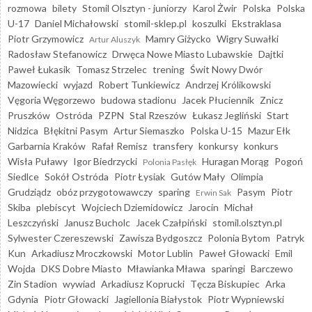
rozmowa
bilety
Stomil Olsztyn - juniorzy
Karol Żwir
Polska
Polska
U-17
Daniel Michałowski
stomil-sklep.pl
koszulki
Ekstraklasa
Piotr Grzymowicz
Mamry Giżycko
Wigry Suwałki
Artur Aluszyk
Radosław Stefanowicz
Drwęca Nowe Miasto Lubawskie
Dajtki
Paweł Łukasik
Tomasz Strzelec
trening
Świt Nowy Dwór
Mazowiecki
wyjazd
Robert Tunkiewicz
Andrzej Królikowski
Vęgoria Węgorzewo
budowa stadionu
Jacek Płuciennik
Znicz
Pruszków
Ostróda
PZPN
Stal Rzeszów
Łukasz Jegliński
Start
Nidzica
Błękitni Pasym
Artur Siemaszko
Polska U-15
Mazur Ełk
Garbarnia Kraków
Rafał Remisz
transfery
konkursy
konkurs
Wisła Puławy
Igor Biedrzycki
Huragan Morąg
Pogoń
Polonia Pasłęk
Siedlce
Sokół Ostróda
Piotr Łysiak
Gutów Mały
Olimpia
Grudziądz
obóz przygotowawczy
sparing
Pasym
Piotr
Erwin Sak
Skiba
plebiscyt
Wojciech Dziemidowicz
Jarocin
Michał
Leszczyński
Janusz Bucholc
Jacek Czałpiński
stomil.olsztyn.pl
Sylwester Czereszewski
Zawisza Bydgoszcz
Polonia Bytom
Patryk
Kun
Arkadiusz Mroczkowski
Motor Lublin
Paweł Głowacki
Emil
Wojda
DKS Dobre Miasto
Mławianka Mława
sparingi
Barczewo
Zin Stadion
wywiad
Arkadiusz Koprucki
Tęcza Biskupiec
Arka
Gdynia
Piotr Głowacki
Jagiellonia Białystok
Piotr Wypniewski