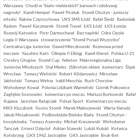
Warszawa
Chodź w "biało-niebieskich" barwach i zdobywaj
nagrody!
Kamil Hempel
Paweł Piceluk
Stomil Olsztyn - juniorzy
młodsi
Raków Częstochowa
UKS SMS Łódź
Rafał Śledź
Radomiak
Radom
Paweł Kaczmarek
Stomil Travel
ŁKS Łódź
ŁKS Łomża
Rozwój Katowice
Piotr Darmochwał
Bez napinki
Odra Opole
Legia II Warszawa
stowarzyszenie "Stomil Ponad Wszystko"
Centralna Liga Juniorów
Dawid Mieczkowski
Rozmowa przed
meczem
Yasuhiro Katō
Olimpia II Elbląg
Kamil Kiereś
Polska U-21
Chrobry Głogów
Stomil Cup
felieton
Makroregionalna Liga
Juniorów Młodszych
Stal Mielec
(S)krytym okiem
komentarz
Śląsk
Wrocław
Tomasz Wełnicki
Robert Kiłdanowicz
Mirosław
Jabłoński
Tomasz Wełna
Irakli Meschia
Ruch Chorzów
Wołodymyr Kowal
Polonia Lidzbark Warmiński
Górnik Polkowice
Zagłębie Sosnowiec
komentarz po meczu
Mariusz Borkowski
Rafał
Kujawa
Jarosław Ratajczak
Polsat Sport
Komentarz po meczu
MKS Kluczbork
Socios Stomil
Marek Maleszewski
Warta Sieradz
Jakub Mosakowski
Podbeskidzie Bielsko-Biała
Stomil Olsztyn -
koszykówka
Tomasz Asensky
Michał Kraszewski
Wołodymyr
Tanczyk
Ernest Dzięcioł
Adrian Stawski
Lukáš Kubáň
Kotwica
Kołobrzeg
GKS 1962 Jastrzębie
GKS Jastrzębie
Bruk-Bet