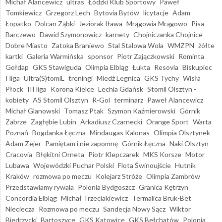
Michał Alancewicz
ultras
Łódzki Klub Sportowy
Paweł
Tomkiewicz
Grzegorz Lech
Bytovia Bytów
licytacje
Adam
Łopatko
Dolcan Ząbki
Jeziorak Iława
Mrągowia Mrągowo
Pisa
Barczewo
Dawid Szymonowicz
karnety
Chojniczanka Chojnice
Dobre Miasto
Zatoka Braniewo
Stal Stalowa Wola
WMZPN
żółte
kartki
Galeria Warmińska
sponsor
Piotr Zajączkowski
Rominta
Gołdap
GKS Stawiguda
Olimpia Elbląg
Łukta
Resovia
Biskupiec
I liga
Ultra(S)tomiL
treningi
Miedź Legnica
GKS Tychy
Wisła
Płock
III liga
Korona Kielce
Lechia Gdańsk
Stomil Olsztyn -
kobiety
AS Stomil Olsztyn
R-Gol
terminarz
Paweł Alancewicz
Michał Glanowski
Tomasz Ptak
Szymon Kaźmierowski
Górnik
Zabrze
Zagłębie Lubin
Arkadiusz Czarnecki
Orange Sport
Warta
Poznań
Bogdanka Łęczna
Mindaugas Kalonas
Olimpia Olsztynek
Adam Zejer
Pamiętam i nie zapomnę
Górnik Łęczna
Naki Olsztyn
Cracovia
Błękitni Orneta
Piotr Klepczarek
MKS Korsze
Motor
Lubawa
Wojewódzki Puchar Polski
Flota Świnoujście
Hutnik
Kraków
rozmowa po meczu
Kolejarz Stróże
Olimpia Zambrów
Przedstawiamy rywala
Polonia Bydgoszcz
Granica Kętrzyn
Concordia Elbląg
Michał Trzeciakiewicz
Termalica Bruk-Bet
Nieciecza
Rozmowa po meczu
Sandecja Nowy Sącz
Wiktor
Biedrzycki
Bartoszyce
GKS Katowice
GKS Bełchatów
Polonia