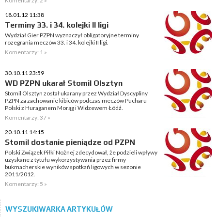
Komentarzy: 2 »
18.01.12 11:38
Terminy 33. i 34. kolejki II ligi
Wydział Gier PZPN wyznaczył obligatoryjne terminy
rozegrania meczów 33. i 34. kolejki II ligi.
Komentarzy: 1 »
30.10.11 23:59
WD PZPN ukarał Stomil Olsztyn
Stomil Olsztyn został ukarany przez Wydział Dyscypliny
PZPN za zachowanie kibiców podczas meczów Pucharu
Polski z Huraganem Morąg i Widzewem Łódź.
Komentarzy: 37 »
20.10.11 14:15
Stomil dostanie pieniądze od PZPN
Polski Związek Piłki Nożnej zdecydował, że podzieli wpływy
uzyskane z tytułu wykorzystywania przez firmy
bukmacherskie wyników spotkań ligowych w sezonie
2011/2012.
Komentarzy: 5 »
WYSZUKIWARKA ARTYKUŁÓW