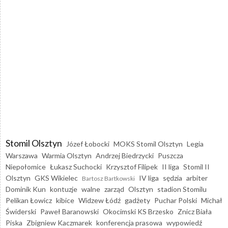
Stomil Olsztyn
Józef Łobocki
MOKS Stomil Olsztyn
Legia
Warszawa
Warmia Olsztyn
Andrzej Biedrzycki
Puszcza
Niepołomice
Łukasz Suchocki
Krzysztof Filipek
II liga
Stomil II
Olsztyn
GKS Wikielec
IV liga
sędzia
arbiter
Bartosz Bartkowski
Dominik Kun
kontuzje
walne
zarząd
Olsztyn
stadion Stomilu
Pelikan Łowicz
kibice
Widzew Łódź
gadżety
Puchar Polski
Michał
Świderski
Paweł Baranowski
Okocimski KS Brzesko
Znicz Biała
Piska
Zbigniew Kaczmarek
konferencja prasowa
wypowiedź