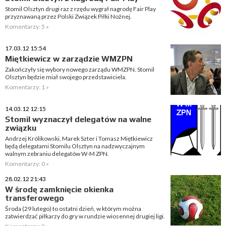
Stomil Olsztyn drugi raz z rzędu wygrał nagrodę Fair Play
przyznawaną przez Polski Związek Piłki Nożnej.
Komentarzy: 5 »
17.03.12 15:54
Miętkiewicz w zarządzie WMZPN
Zakończyły się wybory nowego zarządu WMZPN. Stomil
Olsztyn będzie miał swojego przedstawiciela.
Komentarzy: 1 »
14.03.12 12:15
Stomil wyznaczył delegatów na walne
związku
Andrzej Królikowski, Marek Szter i Tomasz Miętkiewicz
będą delegatami Stomilu Olsztyn na nadzwyczajnym
walnym zebraniu delegatów W-M ZPN.
Komentarzy: 0 »
28.02.12 21:43
W środę zamknięcie okienka
transferowego
Środa (29 lutego) to ostatni dzień, w którym można
zatwierdzać piłkarzy do gry w rundzie wiosennej drugiej ligi.