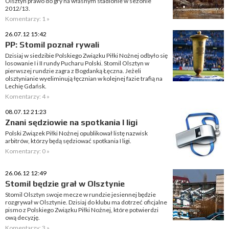
Olsztyn prawo do gry na własnym stadionie w sezonie
2012/13.
Komentarzy: 1 »
26.07.12 15:42
PP: Stomil poznał rywali
Dzisiaj w siedzibie Polskiego Związku Piłki Nożnej odbyło się
losowanie I i II rundy Pucharu Polski. Stomil Olsztyn w
pierwszej rundzie zagra z Bogdanką Łęczna. Jeżeli
olsztynianie wyeliminują łęcznian w kolejnej fazie trafią na
Lechię Gdańsk.
Komentarzy: 4 »
08.07.12 21:23
Znani sędziowie na spotkania I ligi
Polski Związek Piłki Nożnej opublikował listę nazwisk
arbitrów, którzy będą sędziować spotkania I ligi.
Komentarzy: 0 »
26.06.12 12:49
Stomil będzie grał w Olsztynie
Stomil Olsztyn swoje mecze w rundzie jesiennej będzie
rozgrywał w Olsztynie. Dzisiaj do klubu ma dotrzeć oficjalne
pismo z Polskiego Związku Piłki Nożnej, które potwierdzi
ową decyzję.
Komentarzy: 3 »