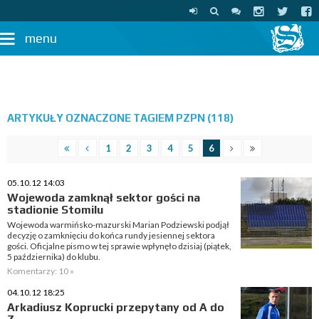
menu
ARTYKUŁY OZNACZONE TAGIEM PZPN (118)
1
2
3
4
5
6
05.10.12 14:03
Wojewoda zamknął sektor gości na
stadionie Stomilu
Wojewoda warmińsko-mazurski Marian Podziewski podjął
decyzję o zamknięciu do końca rundy jesiennej sektora
gości. Oficjalne pismo w tej sprawie wpłynęło dzisiaj (piątek,
5 października) do klubu.
Komentarzy: 10 »
04.10.12 18:25
Arkadiusz Koprucki przepytany od A do