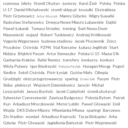
rozmowa
bilety
Stomil Olsztyn - juniorzy
Karol Żwir
Polska
Polska
U-17
Daniel Michałowski
stomil-sklep.pl
koszulki
Ekstraklasa
Piotr Grzymowicz
Mamry Giżycko
Wigry Suwałki
Artur Aluszyk
Radosław Stefanowicz
Drwęca Nowe Miasto Lubawskie
Dajtki
Paweł Łukasik
Tomasz Strzelec
trening
Świt Nowy Dwór
Mazowiecki
wyjazd
Robert Tunkiewicz
Andrzej Królikowski
Vęgoria Węgorzewo
budowa stadionu
Jacek Płuciennik
Znicz
Pruszków
Ostróda
PZPN
Stal Rzeszów
Łukasz Jegliński
Start
Nidzica
Błękitni Pasym
Artur Siemaszko
Polska U-15
Mazur Ełk
Garbarnia Kraków
Rafał Remisz
transfery
konkursy
konkurs
Wisła Puławy
Igor Biedrzycki
Huragan Morąg
Pogoń
Polonia Pasłęk
Siedlce
Sokół Ostróda
Piotr Łysiak
Gutów Mały
Olimpia
Grudziądz
obóz przygotowawczy
sparing
Pasym
Piotr
Erwin Sak
Skiba
plebiscyt
Wojciech Dziemidowicz
Jarocin
Michał
Leszczyński
Janusz Bucholc
Jacek Czałpiński
stomil.olsztyn.pl
Sylwester Czereszewski
Zawisza Bydgoszcz
Polonia Bytom
Patryk
Kun
Arkadiusz Mroczkowski
Motor Lublin
Paweł Głowacki
Emil
Wojda
DKS Dobre Miasto
Mławianka Mława
sparingi
Barczewo
Zin Stadion
wywiad
Arkadiusz Koprucki
Tęcza Biskupiec
Arka
Gdynia
Piotr Głowacki
Jagiellonia Białystok
Piotr Wypniewski