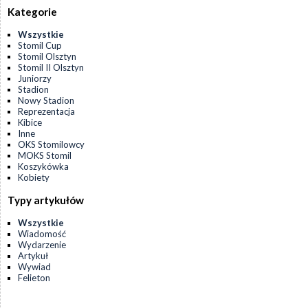
Kategorie
Wszystkie
Stomil Cup
Stomil Olsztyn
Stomil II Olsztyn
Juniorzy
Stadion
Nowy Stadion
Reprezentacja
Kibice
Inne
OKS Stomilowcy
MOKS Stomil
Koszykówka
Kobiety
Typy artykułów
Wszystkie
Wiadomość
Wydarzenie
Artykuł
Wywiad
Felieton