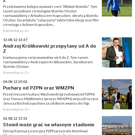
Z
Przedstawimy kolejny wywiad z serii "Alfabet Stomilu". Tym
razem po jednym z treningów Stomilu Olsztyn
rozmawialiśmy z Arkadiuszem Kopruckim, obrońcą Stomilu
Olsztyn. Do artykułu "załączamy" także fotorelację oraz film
z treningu z Arkiem Kopruckim...
Komentarzy: 6 »
13.08.12 13:37
Andrzej Królikowski przepytany od A do
Z
Kontynuujemy serię wywiadów od A do Z. Tym razem
rozmawialiśmy z Andrzejem Królikowskim, dyrektorem
Stomilu Olsztyn.
Komentarzy: 3 »
04.08.12 20:02
Puchary od PZPN oraz WMZPN
Przed meczem Łukasz Wachowski (przedstawiciel PZPN)
oraz Tomasz Miętkiewicz (prezes WMZPN) wręczyli na ręce
Janusza Bucholca puchary za zdobycie awansu do I ligi.
Komentarzy: 0 »
02.08.12 15:52
Stomil może grać na własnym stadionie
Dzisiaj Komisja Licencyjna PZPN przyznała Stomilowi