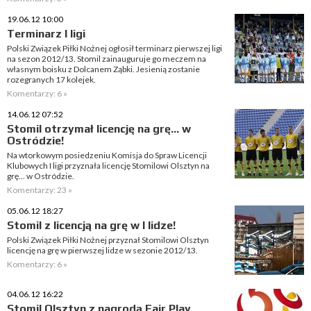
19.06.12 10:00
Terminarz I ligi
Polski Związek Piłki Nożnej ogłosił terminarz pierwszej ligi
na sezon 2012/13. Stomil zainauguruje go meczem na
własnym boisku z Dolcanem Ząbki. Jesienią zostanie
rozegranych 17 kolejek.
Komentarzy: 6 »
14.06.12 07:52
Stomil otrzymał licencję na grę... w
Ostródzie!
Na wtorkowym posiedzeniu Komisja do Spraw Licencji
Klubowych I ligi przyznała licencję Stomilowi Olsztyn na
grę... w Ostródzie.
Komentarzy: 23 »
05.06.12 18:27
Stomil z licencją na grę w I lidze!
Polski Związek Piłki Nożnej przyznał Stomilowi Olsztyn
licencję na grę w pierwszej lidze w sezonie 2012/13.
Komentarzy: 6 »
04.06.12 16:22
Stomil Olsztyn z nagrodą Fair Play