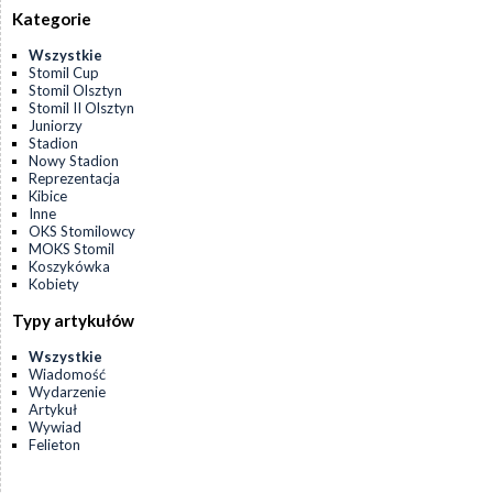
Kategorie
Wszystkie
Stomil Cup
Stomil Olsztyn
Stomil II Olsztyn
Juniorzy
Stadion
Nowy Stadion
Reprezentacja
Kibice
Inne
OKS Stomilowcy
MOKS Stomil
Koszykówka
Kobiety
Typy artykułów
Wszystkie
Wiadomość
Wydarzenie
Artykuł
Wywiad
Felieton