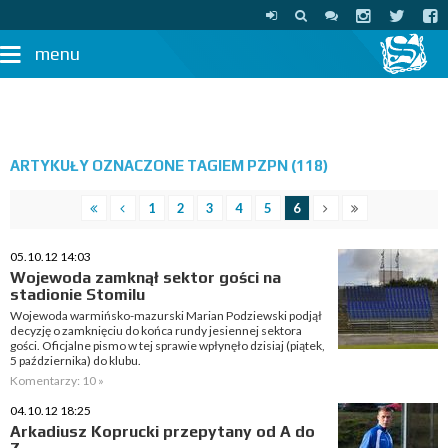
menu
ARTYKUŁY OZNACZONE TAGIEM PZPN (118)
1
2
3
4
5
6
05.10.12 14:03
Wojewoda zamknął sektor gości na
stadionie Stomilu
Wojewoda warmińsko-mazurski Marian Podziewski podjął
decyzję o zamknięciu do końca rundy jesiennej sektora
gości. Oficjalne pismo w tej sprawie wpłynęło dzisiaj (piątek,
5 października) do klubu.
Komentarzy: 10 »
04.10.12 18:25
Arkadiusz Koprucki przepytany od A do