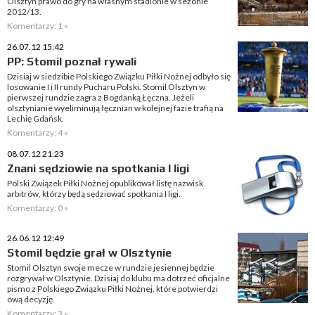
Olsztyn prawo do gry na własnym stadionie w sezonie
2012/13.
Komentarzy: 1 »
26.07.12 15:42
PP: Stomil poznał rywali
Dzisiaj w siedzibie Polskiego Związku Piłki Nożnej odbyło się
losowanie I i II rundy Pucharu Polski. Stomil Olsztyn w
pierwszej rundzie zagra z Bogdanką Łęczna. Jeżeli
olsztynianie wyeliminują łęcznian w kolejnej fazie trafią na
Lechię Gdańsk.
Komentarzy: 4 »
08.07.12 21:23
Znani sędziowie na spotkania I ligi
Polski Związek Piłki Nożnej opublikował listę nazwisk
arbitrów, którzy będą sędziować spotkania I ligi.
Komentarzy: 0 »
26.06.12 12:49
Stomil będzie grał w Olsztynie
Stomil Olsztyn swoje mecze w rundzie jesiennej będzie
rozgrywał w Olsztynie. Dzisiaj do klubu ma dotrzeć oficjalne
pismo z Polskiego Związku Piłki Nożnej, które potwierdzi
ową decyzję.
Komentarzy: 3 »