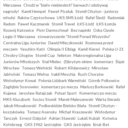
Warszawa
Chodź w "biało-niebieskich" barwach i zdobywaj
nagrody!
Kamil Hempel
Paweł Piceluk
Stomil Olsztyn - juniorzy
młodsi
Raków Częstochowa
UKS SMS Łódź
Rafał Śledź
Radomiak
Radom
Paweł Kaczmarek
Stomil Travel
ŁKS Łódź
ŁKS Łomża
Rozwój Katowice
Piotr Darmochwał
Bez napinki
Odra Opole
Legia II Warszawa
stowarzyszenie "Stomil Ponad Wszystko"
Centralna Liga Juniorów
Dawid Mieczkowski
Rozmowa przed
meczem
Yasuhiro Katō
Olimpia II Elbląg
Kamil Kiereś
Polska U-21
Chrobry Głogów
Stomil Cup
felieton
Makroregionalna Liga
Juniorów Młodszych
Stal Mielec
(S)krytym okiem
komentarz
Śląsk
Wrocław
Tomasz Wełnicki
Robert Kiłdanowicz
Mirosław
Jabłoński
Tomasz Wełna
Irakli Meschia
Ruch Chorzów
Wołodymyr Kowal
Polonia Lidzbark Warmiński
Górnik Polkowice
Zagłębie Sosnowiec
komentarz po meczu
Mariusz Borkowski
Rafał
Kujawa
Jarosław Ratajczak
Polsat Sport
Komentarz po meczu
MKS Kluczbork
Socios Stomil
Marek Maleszewski
Warta Sieradz
Jakub Mosakowski
Podbeskidzie Bielsko-Biała
Stomil Olsztyn -
koszykówka
Tomasz Asensky
Michał Kraszewski
Wołodymyr
Tanczyk
Ernest Dzięcioł
Adrian Stawski
Lukáš Kubáň
Kotwica
Kołobrzeg
GKS 1962 Jastrzębie
GKS Jastrzębie
Bruk-Bet