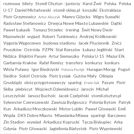
rozmowa
bilety
Stomil Olsztyn - juniorzy
Karol Żwir
Polska
Polska
U-17
Daniel Michałowski
stomil-sklep.pl
koszulki
Ekstraklasa
Piotr Grzymowicz
Mamry Giżycko
Wigry Suwałki
Artur Aluszyk
Radosław Stefanowicz
Drwęca Nowe Miasto Lubawskie
Dajtki
Paweł Łukasik
Tomasz Strzelec
trening
Świt Nowy Dwór
Mazowiecki
wyjazd
Robert Tunkiewicz
Andrzej Królikowski
Vęgoria Węgorzewo
budowa stadionu
Jacek Płuciennik
Znicz
Pruszków
Ostróda
PZPN
Stal Rzeszów
Łukasz Jegliński
Start
Nidzica
Błękitni Pasym
Artur Siemaszko
Polska U-15
Mazur Ełk
Garbarnia Kraków
Rafał Remisz
transfery
konkursy
konkurs
Wisła Puławy
Igor Biedrzycki
Huragan Morąg
Pogoń
Polonia Pasłęk
Siedlce
Sokół Ostróda
Piotr Łysiak
Gutów Mały
Olimpia
Grudziądz
obóz przygotowawczy
sparing
Pasym
Piotr
Erwin Sak
Skiba
plebiscyt
Wojciech Dziemidowicz
Jarocin
Michał
Leszczyński
Janusz Bucholc
Jacek Czałpiński
stomil.olsztyn.pl
Sylwester Czereszewski
Zawisza Bydgoszcz
Polonia Bytom
Patryk
Kun
Arkadiusz Mroczkowski
Motor Lublin
Paweł Głowacki
Emil
Wojda
DKS Dobre Miasto
Mławianka Mława
sparingi
Barczewo
Zin Stadion
wywiad
Arkadiusz Koprucki
Tęcza Biskupiec
Arka
Gdynia
Piotr Głowacki
Jagiellonia Białystok
Piotr Wypniewski