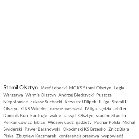
Stomil Olsztyn
Józef Łobocki
MOKS Stomil Olsztyn
Legia
Warszawa
Warmia Olsztyn
Andrzej Biedrzycki
Puszcza
Niepołomice
Łukasz Suchocki
Krzysztof Filipek
II liga
Stomil II
Olsztyn
GKS Wikielec
IV liga
sędzia
arbiter
Bartosz Bartkowski
Dominik Kun
kontuzje
walne
zarząd
Olsztyn
stadion Stomilu
Pelikan Łowicz
kibice
Widzew Łódź
gadżety
Puchar Polski
Michał
Świderski
Paweł Baranowski
Okocimski KS Brzesko
Znicz Biała
Piska
Zbigniew Kaczmarek
konferencja prasowa
wypowiedź