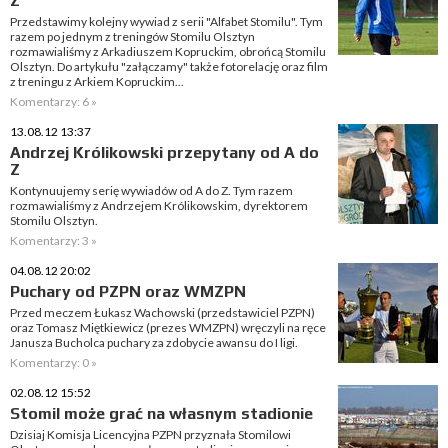
Z
Przedstawimy kolejny wywiad z serii "Alfabet Stomilu". Tym
razem po jednym z treningów Stomilu Olsztyn
rozmawialiśmy z Arkadiuszem Kopruckim, obrońcą Stomilu
Olsztyn. Do artykułu "załączamy" także fotorelację oraz film
z treningu z Arkiem Kopruckim...
Komentarzy: 6 »
13.08.12 13:37
Andrzej Królikowski przepytany od A do
Z
Kontynuujemy serię wywiadów od A do Z. Tym razem
rozmawialiśmy z Andrzejem Królikowskim, dyrektorem
Stomilu Olsztyn.
Komentarzy: 3 »
04.08.12 20:02
Puchary od PZPN oraz WMZPN
Przed meczem Łukasz Wachowski (przedstawiciel PZPN)
oraz Tomasz Miętkiewicz (prezes WMZPN) wręczyli na ręce
Janusza Bucholca puchary za zdobycie awansu do I ligi.
Komentarzy: 0 »
02.08.12 15:52
Stomil może grać na własnym stadionie
Dzisiaj Komisja Licencyjna PZPN przyznała Stomilowi