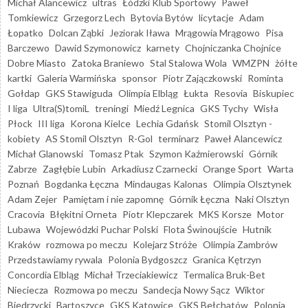
Michał Alancewicz
ultras
Łódzki Klub Sportowy
Paweł
Tomkiewicz
Grzegorz Lech
Bytovia Bytów
licytacje
Adam
Łopatko
Dolcan Ząbki
Jeziorak Iława
Mrągowia Mrągowo
Pisa
Barczewo
Dawid Szymonowicz
karnety
Chojniczanka Chojnice
Dobre Miasto
Zatoka Braniewo
Stal Stalowa Wola
WMZPN
żółte
kartki
Galeria Warmińska
sponsor
Piotr Zajączkowski
Rominta
Gołdap
GKS Stawiguda
Olimpia Elbląg
Łukta
Resovia
Biskupiec
I liga
Ultra(S)tomiL
treningi
Miedź Legnica
GKS Tychy
Wisła
Płock
III liga
Korona Kielce
Lechia Gdańsk
Stomil Olsztyn -
kobiety
AS Stomil Olsztyn
R-Gol
terminarz
Paweł Alancewicz
Michał Glanowski
Tomasz Ptak
Szymon Kaźmierowski
Górnik
Zabrze
Zagłębie Lubin
Arkadiusz Czarnecki
Orange Sport
Warta
Poznań
Bogdanka Łęczna
Mindaugas Kalonas
Olimpia Olsztynek
Adam Zejer
Pamiętam i nie zapomnę
Górnik Łęczna
Naki Olsztyn
Cracovia
Błękitni Orneta
Piotr Klepczarek
MKS Korsze
Motor
Lubawa
Wojewódzki Puchar Polski
Flota Świnoujście
Hutnik
Kraków
rozmowa po meczu
Kolejarz Stróże
Olimpia Zambrów
Przedstawiamy rywala
Polonia Bydgoszcz
Granica Kętrzyn
Concordia Elbląg
Michał Trzeciakiewicz
Termalica Bruk-Bet
Nieciecza
Rozmowa po meczu
Sandecja Nowy Sącz
Wiktor
Biedrzycki
Bartoszyce
GKS Katowice
GKS Bełchatów
Polonia