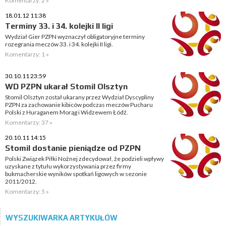
Komentarzy: 2 »
18.01.12 11:38
Terminy 33. i 34. kolejki II ligi
Wydział Gier PZPN wyznaczył obligatoryjne terminy
rozegrania meczów 33. i 34. kolejki II ligi.
Komentarzy: 1 »
30.10.11 23:59
WD PZPN ukarał Stomil Olsztyn
Stomil Olsztyn został ukarany przez Wydział Dyscypliny
PZPN za zachowanie kibiców podczas meczów Pucharu
Polski z Huraganem Morąg i Widzewem Łódź.
Komentarzy: 37 »
20.10.11 14:15
Stomil dostanie pieniądze od PZPN
Polski Związek Piłki Nożnej zdecydował, że podzieli wpływy
uzyskane z tytułu wykorzystywania przez firmy
bukmacherskie wyników spotkań ligowych w sezonie
2011/2012.
Komentarzy: 5 »
WYSZUKIWARKA ARTYKUŁÓW