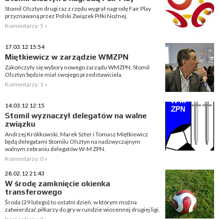
Stomil Olsztyn drugi raz z rzędu wygrał nagrodę Fair Play
przyznawaną przez Polski Związek Piłki Nożnej.
Komentarzy: 5 »
17.03.12 15:54
Miętkiewicz w zarządzie WMZPN
Zakończyły się wybory nowego zarządu WMZPN. Stomil
Olsztyn będzie miał swojego przedstawiciela.
Komentarzy: 1 »
14.03.12 12:15
Stomil wyznaczył delegatów na walne
związku
Andrzej Królikowski, Marek Szter i Tomasz Miętkiewicz
będą delegatami Stomilu Olsztyn na nadzwyczajnym
walnym zebraniu delegatów W-M ZPN.
Komentarzy: 0 »
28.02.12 21:43
W środę zamknięcie okienka
transferowego
Środa (29 lutego) to ostatni dzień, w którym można
zatwierdzać piłkarzy do gry w rundzie wiosennej drugiej ligi.