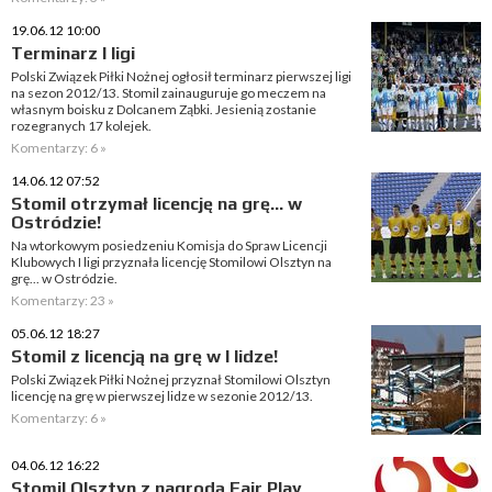
19.06.12 10:00
Terminarz I ligi
Polski Związek Piłki Nożnej ogłosił terminarz pierwszej ligi
na sezon 2012/13. Stomil zainauguruje go meczem na
własnym boisku z Dolcanem Ząbki. Jesienią zostanie
rozegranych 17 kolejek.
Komentarzy: 6 »
14.06.12 07:52
Stomil otrzymał licencję na grę... w
Ostródzie!
Na wtorkowym posiedzeniu Komisja do Spraw Licencji
Klubowych I ligi przyznała licencję Stomilowi Olsztyn na
grę... w Ostródzie.
Komentarzy: 23 »
05.06.12 18:27
Stomil z licencją na grę w I lidze!
Polski Związek Piłki Nożnej przyznał Stomilowi Olsztyn
licencję na grę w pierwszej lidze w sezonie 2012/13.
Komentarzy: 6 »
04.06.12 16:22
Stomil Olsztyn z nagrodą Fair Play