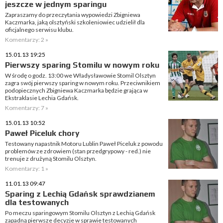
jeszcze w jednym sparingu
Zapraszamy do przeczytania wypowiedzi Zbigniewa
Kaczmarka, jaką olsztyński szkoleniowiec udzielił dla
oficjalnego serwisu klubu.
Komentarzy: 2 »
15.01.13 19:25
Pierwszy sparing Stomilu w nowym roku
W środę o godz. 13:00 we Władysławowie Stomil Olsztyn
zagra swój pierwszy sparing w nowym roku. Przeciwnikiem
podopiecznych Zbigniewa Kaczmarka będzie grająca w
Ekstraklasie Lechia Gdańsk.
Komentarzy: 7 »
15.01.13 10:52
Paweł Piceluk chory
Testowany napastnik Motoru Lublin Paweł Piceluk z powodu
problemów ze zdrowiem (stan przedgrypowy - red.) nie
trenuje z drużyną Stomilu Olsztyn.
Komentarzy: 1 »
11.01.13 09:47
Sparing z Lechią Gdańsk sprawdzianem
dla testowanych
Po meczu sparingowym Stomilu Olsztyn z Lechią Gdańsk
zapadną pierwsze decyzje w sprawie testowanych