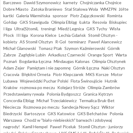
Barczewo
Dawid Szymonowicz
karnety
Chojniczanka Chojnice
Dobre Miasto
Zatoka Braniewo
Stal Stalowa Wola
WMZPN
żółte
kartki
Galeria Warmińska
sponsor
Piotr Zajączkowski
Rominta
Gołdap
GKS Stawiguda
Olimpia Elbląg
Łukta
Resovia
Biskupiec
I liga
Ultra(S)tomiL
treningi
Miedź Legnica
GKS Tychy
Wisła
Płock
III liga
Korona Kielce
Lechia Gdańsk
Stomil Olsztyn -
kobiety
AS Stomil Olsztyn
R-Gol
terminarz
Paweł Alancewicz
Michał Glanowski
Tomasz Ptak
Szymon Kaźmierowski
Górnik
Zabrze
Zagłębie Lubin
Arkadiusz Czarnecki
Orange Sport
Warta
Poznań
Bogdanka Łęczna
Mindaugas Kalonas
Olimpia Olsztynek
Adam Zejer
Pamiętam i nie zapomnę
Górnik Łęczna
Naki Olsztyn
Cracovia
Błękitni Orneta
Piotr Klepczarek
MKS Korsze
Motor
Lubawa
Wojewódzki Puchar Polski
Flota Świnoujście
Hutnik
Kraków
rozmowa po meczu
Kolejarz Stróże
Olimpia Zambrów
Przedstawiamy rywala
Polonia Bydgoszcz
Granica Kętrzyn
Concordia Elbląg
Michał Trzeciakiewicz
Termalica Bruk-Bet
Nieciecza
Rozmowa po meczu
Sandecja Nowy Sącz
Wiktor
Biedrzycki
Bartoszyce
GKS Katowice
GKS Bełchatów
Polonia
Warszawa
Chodź w "biało-niebieskich" barwach i zdobywaj
nagrody!
Kamil Hempel
Paweł Piceluk
Stomil Olsztyn - juniorzy