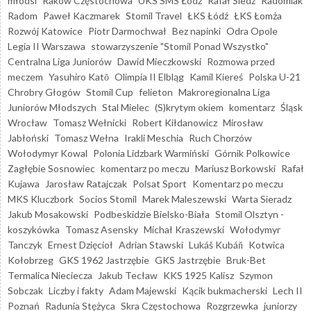
młodsi
Raków Częstochowa
UKS SMS Łódź
Rafał Śledź
Radomiak
Radom
Paweł Kaczmarek
Stomil Travel
ŁKS Łódź
ŁKS Łomża
Rozwój Katowice
Piotr Darmochwał
Bez napinki
Odra Opole
Legia II Warszawa
stowarzyszenie "Stomil Ponad Wszystko"
Centralna Liga Juniorów
Dawid Mieczkowski
Rozmowa przed
meczem
Yasuhiro Katō
Olimpia II Elbląg
Kamil Kiereś
Polska U-21
Chrobry Głogów
Stomil Cup
felieton
Makroregionalna Liga
Juniorów Młodszych
Stal Mielec
(S)krytym okiem
komentarz
Śląsk
Wrocław
Tomasz Wełnicki
Robert Kiłdanowicz
Mirosław
Jabłoński
Tomasz Wełna
Irakli Meschia
Ruch Chorzów
Wołodymyr Kowal
Polonia Lidzbark Warmiński
Górnik Polkowice
Zagłębie Sosnowiec
komentarz po meczu
Mariusz Borkowski
Rafał
Kujawa
Jarosław Ratajczak
Polsat Sport
Komentarz po meczu
MKS Kluczbork
Socios Stomil
Marek Maleszewski
Warta Sieradz
Jakub Mosakowski
Podbeskidzie Bielsko-Biała
Stomil Olsztyn -
koszykówka
Tomasz Asensky
Michał Kraszewski
Wołodymyr
Tanczyk
Ernest Dzięcioł
Adrian Stawski
Lukáš Kubáň
Kotwica
Kołobrzeg
GKS 1962 Jastrzębie
GKS Jastrzębie
Bruk-Bet
Termalica Nieciecza
Jakub Tecław
KKS 1925 Kalisz
Szymon
Sobczak
Liczby i fakty
Adam Majewski
Kącik bukmacherski
Lech II
Poznań
Radunia Stężyca
Skra Częstochowa
Rozgrzewka
juniorzy