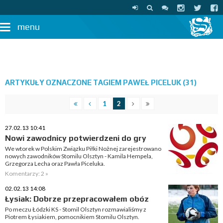
menu
ARTYKUŁY OZNACZONE TAGIEM PAWEŁ PICELUK (31)
1
2
27.02.13 10:41
Nowi zawodnicy potwierdzeni do gry
We wtorek w Polskim Związku Piłki Nożnej zarejestrowano
nowych zawodników Stomilu Olsztyn - Kamila Hempela,
Grzegorza Lecha oraz Pawła Piceluka.
Komentarzy: 2 »
02.02.13 14:08
Łysiak: Dobrze przepracowałem obóz
Po meczu Łódzki KS - Stomil Olsztyn rozmawialiśmy z
Piotrem Łysiakiem, pomocnikiem Stomilu Olsztyn.