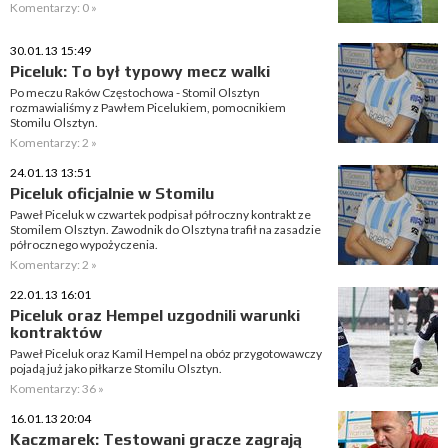
Komentarzy: 0 »
30.01.13 15:49
Piceluk: To był typowy mecz walki
Po meczu Raków Częstochowa - Stomil Olsztyn
rozmawialiśmy z Pawłem Picelukiem, pomocnikiem
Stomilu Olsztyn.
Komentarzy: 2 »
24.01.13 13:51
Piceluk oficjalnie w Stomilu
Paweł Piceluk w czwartek podpisał półroczny kontrakt ze
Stomilem Olsztyn. Zawodnik do Olsztyna trafił na zasadzie
półrocznego wypożyczenia.
Komentarzy: 2 »
22.01.13 16:01
Piceluk oraz Hempel uzgodnili warunki
kontraktów
Paweł Piceluk oraz Kamil Hempel na obóz przygotowawczy
pojadą już jako piłkarze Stomilu Olsztyn.
Komentarzy: 36 »
16.01.13 20:04
Kaczmarek: Testowani gracze zagrają