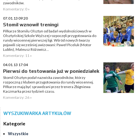
zawodników.
Komentarzy: 0 »
07.01.13 09:20
Stomil wznowił treningi
Piłkarze Stomilu Olsztyn od badań wydolnościowych w
Olsztyńskiej Szkole Wyższej rozpoczęli przygotowania do
rundy wiosennej pierwszej ligi. Wśród nowych twarzy
pojawili się wcześniej awizowani: Paweł Piceluk (Motor
Lublin), Mateusz Różowicz...
Komentarzy: 11 »
04.01.13 17:04
Pierwsi do testowania już w poniedziałek
Stomil Olsztyn podał nazwiska zawodników, którzy
rozpoczną z klubem przygotowania do rundy wiosennej.
Piłkarze mają być sprawdzani przez trenera Zbigniewa
Kaczmarka przez tydzień czasu.
Komentarzy: 26 »
WYSZUKIWARKA ARTYKUŁÓW
Kategorie
Wszystkie