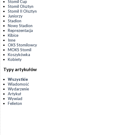
Stomil Cup
Stomil Olsztyn
Stomil II Olsztyn
Juniorzy
Stadion
Nowy Stadion
Reprezentacja
Kibice
Inne
OKS Stomilowcy
MOKS Stomil
Koszykówka
Kobiety
Typy artykułów
Wszystkie
Wiadomość
Wydarzenie
Artykuł
Wywiad
Felieton