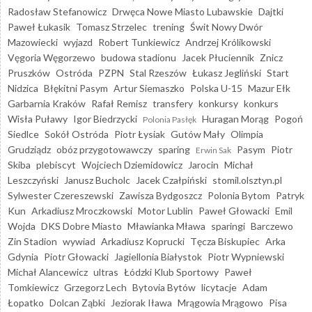
Radosław Stefanowicz
Drwęca Nowe Miasto Lubawskie
Dajtki
Paweł Łukasik
Tomasz Strzelec
trening
Świt Nowy Dwór
Mazowiecki
wyjazd
Robert Tunkiewicz
Andrzej Królikowski
Vęgoria Węgorzewo
budowa stadionu
Jacek Płuciennik
Znicz
Pruszków
Ostróda
PZPN
Stal Rzeszów
Łukasz Jegliński
Start
Nidzica
Błękitni Pasym
Artur Siemaszko
Polska U-15
Mazur Ełk
Garbarnia Kraków
Rafał Remisz
transfery
konkursy
konkurs
Wisła Puławy
Igor Biedrzycki
Huragan Morąg
Pogoń
Polonia Pasłęk
Siedlce
Sokół Ostróda
Piotr Łysiak
Gutów Mały
Olimpia
Grudziądz
obóz przygotowawczy
sparing
Pasym
Piotr
Erwin Sak
Skiba
plebiscyt
Wojciech Dziemidowicz
Jarocin
Michał
Leszczyński
Janusz Bucholc
Jacek Czałpiński
stomil.olsztyn.pl
Sylwester Czereszewski
Zawisza Bydgoszcz
Polonia Bytom
Patryk
Kun
Arkadiusz Mroczkowski
Motor Lublin
Paweł Głowacki
Emil
Wojda
DKS Dobre Miasto
Mławianka Mława
sparingi
Barczewo
Zin Stadion
wywiad
Arkadiusz Koprucki
Tęcza Biskupiec
Arka
Gdynia
Piotr Głowacki
Jagiellonia Białystok
Piotr Wypniewski
Michał Alancewicz
ultras
Łódzki Klub Sportowy
Paweł
Tomkiewicz
Grzegorz Lech
Bytovia Bytów
licytacje
Adam
Łopatko
Dolcan Ząbki
Jeziorak Iława
Mrągowia Mrągowo
Pisa