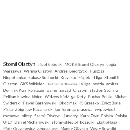
Stomil Olsztyn
Józef Łobocki
MOKS Stomil Olsztyn
Legia
Warszawa
Warmia Olsztyn
Andrzej Biedrzycki
Puszcza
Niepołomice
Łukasz Suchocki
Krzysztof Filipek
II liga
Stomil II
Olsztyn
GKS Wikielec
IV liga
sędzia
arbiter
Bartosz Bartkowski
Dominik Kun
kontuzje
walne
zarząd
Olsztyn
stadion Stomilu
Pelikan Łowicz
kibice
Widzew Łódź
gadżety
Puchar Polski
Michał
Świderski
Paweł Baranowski
Okocimski KS Brzesko
Znicz Biała
Piska
Zbigniew Kaczmarek
konferencja prasowa
wypowiedź
rozmowa
bilety
Stomil Olsztyn - juniorzy
Karol Żwir
Polska
Polska
U-17
Daniel Michałowski
stomil-sklep.pl
koszulki
Ekstraklasa
Piotr Grzymowicz
Mamry Giżycko
Wigry Suwałki
Artur Aluszyk