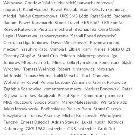
Warszawa
Chodź w "biało-niebieskich" barwach i zdobywaj
nagrody!
Kamil Hempel
Paweł Piceluk
Stomil Olsztyn - juniorzy
młodsi
Raków Częstochowa
UKS SMS Łódź
Rafał Śledź
Radomiak
Radom
Paweł Kaczmarek
Stomil Travel
ŁKS Łódź
ŁKS Łomża
Rozwój Katowice
Piotr Darmochwał
Bez napinki
Odra Opole
Legia II Warszawa
stowarzyszenie "Stomil Ponad Wszystko"
Centralna Liga Juniorów
Dawid Mieczkowski
Rozmowa przed
meczem
Yasuhiro Katō
Olimpia II Elbląg
Kamil Kiereś
Polska U-21
Chrobry Głogów
Stomil Cup
felieton
Makroregionalna Liga
Juniorów Młodszych
Stal Mielec
(S)krytym okiem
komentarz
Śląsk
Wrocław
Tomasz Wełnicki
Robert Kiłdanowicz
Mirosław
Jabłoński
Tomasz Wełna
Irakli Meschia
Ruch Chorzów
Wołodymyr Kowal
Polonia Lidzbark Warmiński
Górnik Polkowice
Zagłębie Sosnowiec
komentarz po meczu
Mariusz Borkowski
Rafał
Kujawa
Jarosław Ratajczak
Polsat Sport
Komentarz po meczu
MKS Kluczbork
Socios Stomil
Marek Maleszewski
Warta Sieradz
Jakub Mosakowski
Podbeskidzie Bielsko-Biała
Stomil Olsztyn -
koszykówka
Tomasz Asensky
Michał Kraszewski
Wołodymyr
Tanczyk
Ernest Dzięcioł
Adrian Stawski
Lukáš Kubáň
Kotwica
Kołobrzeg
GKS 1962 Jastrzębie
GKS Jastrzębie
Bruk-Bet