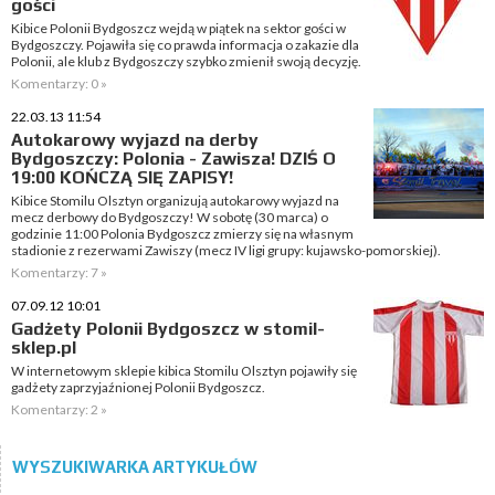
gości
Kibice Polonii Bydgoszcz wejdą w piątek na sektor gości w
Bydgoszczy. Pojawiła się co prawda informacja o zakazie dla
Polonii, ale klub z Bydgoszczy szybko zmienił swoją decyzję.
Komentarzy: 0 »
22.03.13 11:54
Autokarowy wyjazd na derby
Bydgoszczy: Polonia - Zawisza! DZIŚ O
19:00 KOŃCZĄ SIĘ ZAPISY!
Kibice Stomilu Olsztyn organizują autokarowy wyjazd na
mecz derbowy do Bydgoszczy! W sobotę (30 marca) o
godzinie 11:00 Polonia Bydgoszcz zmierzy się na własnym
stadionie z rezerwami Zawiszy (mecz IV ligi grupy: kujawsko-pomorskiej).
Komentarzy: 7 »
07.09.12 10:01
Gadżety Polonii Bydgoszcz w stomil-
sklep.pl
W internetowym sklepie kibica Stomilu Olsztyn pojawiły się
gadżety zaprzyjaźnionej Polonii Bydgoszcz.
Komentarzy: 2 »
WYSZUKIWARKA ARTYKUŁÓW