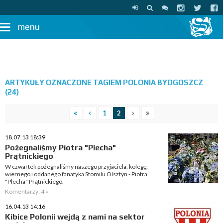
menu
ARTYKUŁY OZNACZONE TAGIEM POLONIA BYDGOSZCZ
(24)
1
2
18.07.13 18:39
Pożegnaliśmy Piotra "Plecha"
Prątnickiego
W czwartek pożegnaliśmy naszego przyjaciela, kolegę,
wiernego i oddanego fanatyka Stomilu Olsztyn - Piotra
"Plecha" Prątnickiego.
Komentarzy: 4 »
16.04.13 14:16
Kibice Polonii wejdą z nami na sektor