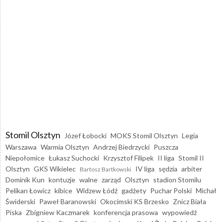
Stomil Olsztyn
Józef Łobocki
MOKS Stomil Olsztyn
Legia
Warszawa
Warmia Olsztyn
Andrzej Biedrzycki
Puszcza
Niepołomice
Łukasz Suchocki
Krzysztof Filipek
II liga
Stomil II
Olsztyn
GKS Wikielec
IV liga
sędzia
arbiter
Bartosz Bartkowski
Dominik Kun
kontuzje
walne
zarząd
Olsztyn
stadion Stomilu
Pelikan Łowicz
kibice
Widzew Łódź
gadżety
Puchar Polski
Michał
Świderski
Paweł Baranowski
Okocimski KS Brzesko
Znicz Biała
Piska
Zbigniew Kaczmarek
konferencja prasowa
wypowiedź