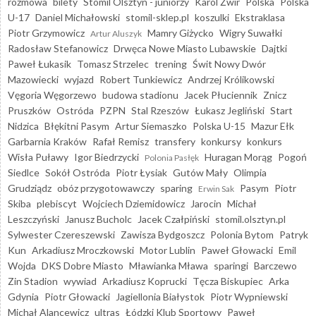
rozmowa
bilety
Stomil Olsztyn - juniorzy
Karol Żwir
Polska
Polska
U-17
Daniel Michałowski
stomil-sklep.pl
koszulki
Ekstraklasa
Piotr Grzymowicz
Mamry Giżycko
Wigry Suwałki
Artur Aluszyk
Radosław Stefanowicz
Drwęca Nowe Miasto Lubawskie
Dajtki
Paweł Łukasik
Tomasz Strzelec
trening
Świt Nowy Dwór
Mazowiecki
wyjazd
Robert Tunkiewicz
Andrzej Królikowski
Vęgoria Węgorzewo
budowa stadionu
Jacek Płuciennik
Znicz
Pruszków
Ostróda
PZPN
Stal Rzeszów
Łukasz Jegliński
Start
Nidzica
Błękitni Pasym
Artur Siemaszko
Polska U-15
Mazur Ełk
Garbarnia Kraków
Rafał Remisz
transfery
konkursy
konkurs
Wisła Puławy
Igor Biedrzycki
Huragan Morąg
Pogoń
Polonia Pasłęk
Siedlce
Sokół Ostróda
Piotr Łysiak
Gutów Mały
Olimpia
Grudziądz
obóz przygotowawczy
sparing
Pasym
Piotr
Erwin Sak
Skiba
plebiscyt
Wojciech Dziemidowicz
Jarocin
Michał
Leszczyński
Janusz Bucholc
Jacek Czałpiński
stomil.olsztyn.pl
Sylwester Czereszewski
Zawisza Bydgoszcz
Polonia Bytom
Patryk
Kun
Arkadiusz Mroczkowski
Motor Lublin
Paweł Głowacki
Emil
Wojda
DKS Dobre Miasto
Mławianka Mława
sparingi
Barczewo
Zin Stadion
wywiad
Arkadiusz Koprucki
Tęcza Biskupiec
Arka
Gdynia
Piotr Głowacki
Jagiellonia Białystok
Piotr Wypniewski
Michał Alancewicz
ultras
Łódzki Klub Sportowy
Paweł