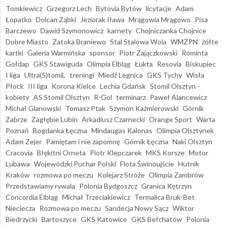
Tomkiewicz
Grzegorz Lech
Bytovia Bytów
licytacje
Adam
Łopatko
Dolcan Ząbki
Jeziorak Iława
Mrągowia Mrągowo
Pisa
Barczewo
Dawid Szymonowicz
karnety
Chojniczanka Chojnice
Dobre Miasto
Zatoka Braniewo
Stal Stalowa Wola
WMZPN
żółte
kartki
Galeria Warmińska
sponsor
Piotr Zajączkowski
Rominta
Gołdap
GKS Stawiguda
Olimpia Elbląg
Łukta
Resovia
Biskupiec
I liga
Ultra(S)tomiL
treningi
Miedź Legnica
GKS Tychy
Wisła
Płock
III liga
Korona Kielce
Lechia Gdańsk
Stomil Olsztyn -
kobiety
AS Stomil Olsztyn
R-Gol
terminarz
Paweł Alancewicz
Michał Glanowski
Tomasz Ptak
Szymon Kaźmierowski
Górnik
Zabrze
Zagłębie Lubin
Arkadiusz Czarnecki
Orange Sport
Warta
Poznań
Bogdanka Łęczna
Mindaugas Kalonas
Olimpia Olsztynek
Adam Zejer
Pamiętam i nie zapomnę
Górnik Łęczna
Naki Olsztyn
Cracovia
Błękitni Orneta
Piotr Klepczarek
MKS Korsze
Motor
Lubawa
Wojewódzki Puchar Polski
Flota Świnoujście
Hutnik
Kraków
rozmowa po meczu
Kolejarz Stróże
Olimpia Zambrów
Przedstawiamy rywala
Polonia Bydgoszcz
Granica Kętrzyn
Concordia Elbląg
Michał Trzeciakiewicz
Termalica Bruk-Bet
Nieciecza
Rozmowa po meczu
Sandecja Nowy Sącz
Wiktor
Biedrzycki
Bartoszyce
GKS Katowice
GKS Bełchatów
Polonia