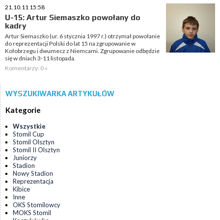
21.10.11 15:58
U-15: Artur Siemaszko powołany do
kadry
Artur Siemaszko (ur. 6 stycznia 1997 r.) otrzymał powołanie
do reprezentacji Polski do lat 15 na zgrupowanie w
Kołobrzegu i dwumecz z Niemcami. Zgrupowanie odbędzie
się w dniach 3-11 listopada.
Komentarzy: 0 »
WYSZUKIWARKA ARTYKUŁÓW
Kategorie
Wszystkie
Stomil Cup
Stomil Olsztyn
Stomil II Olsztyn
Juniorzy
Stadion
Nowy Stadion
Reprezentacja
Kibice
Inne
OKS Stomilowcy
MOKS Stomil