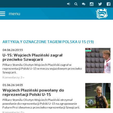
menu
ARTYKUŁY OZNACZONE TAGIEM POLSKA U 15 (19)
04.06.26 20:55
U-15: Wojciech Płaziński zagrał
przeciwko Szwajcarii
Piłkarz Stomilu Olsztyn Wojciech Płaziński zagrał w
reprezentacji Polski U-15 w meczu wyjazdowym przeciwko
Szwajcarii.
Komentarzy: 3 »
01.06.26 14:05
Wojciech Płaziński powołany do
reprezentacji Polski U-15
Piłkarz Stomilu Olsztyn Wojciech Płaziński otrzymał
powołanie do reprezentacji Polski U-15 na zgrupowanie
Future Pro i dwumecz przeciwko reprezentacji Szwajcarii.
Komentarzy: 0 »