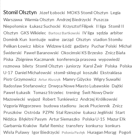
Stomil Olsztyn
Józef Łobocki
MOKS Stomil Olsztyn
Legia
Warszawa
Warmia Olsztyn
Andrzej Biedrzycki
Puszcza
Niepołomice
Łukasz Suchocki
Krzysztof Filipek
II liga
Stomil II
Olsztyn
GKS Wikielec
IV liga
sędzia
arbiter
Bartosz Bartkowski
Dominik Kun
kontuzje
walne
zarząd
Olsztyn
stadion Stomilu
Pelikan Łowicz
kibice
Widzew Łódź
gadżety
Puchar Polski
Michał
Świderski
Paweł Baranowski
Okocimski KS Brzesko
Znicz Biała
Piska
Zbigniew Kaczmarek
konferencja prasowa
wypowiedź
rozmowa
bilety
Stomil Olsztyn - juniorzy
Karol Żwir
Polska
Polska
U-17
Daniel Michałowski
stomil-sklep.pl
koszulki
Ekstraklasa
Piotr Grzymowicz
Mamry Giżycko
Wigry Suwałki
Artur Aluszyk
Radosław Stefanowicz
Drwęca Nowe Miasto Lubawskie
Dajtki
Paweł Łukasik
Tomasz Strzelec
trening
Świt Nowy Dwór
Mazowiecki
wyjazd
Robert Tunkiewicz
Andrzej Królikowski
Vęgoria Węgorzewo
budowa stadionu
Jacek Płuciennik
Znicz
Pruszków
Ostróda
PZPN
Stal Rzeszów
Łukasz Jegliński
Start
Nidzica
Błękitni Pasym
Artur Siemaszko
Polska U-15
Mazur Ełk
Garbarnia Kraków
Rafał Remisz
transfery
konkursy
konkurs
Wisła Puławy
Igor Biedrzycki
Huragan Morąg
Pogoń
Polonia Pasłęk