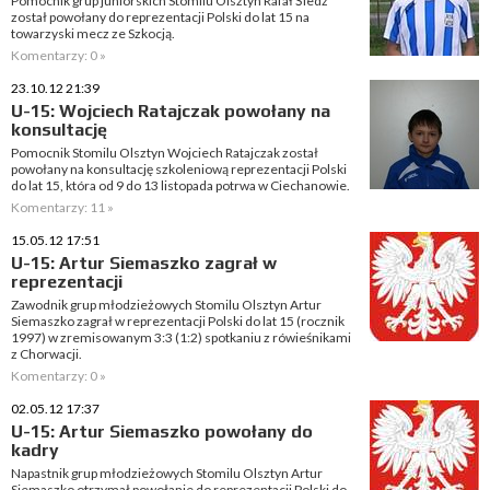
Pomocnik grup juniorskich Stomilu Olsztyn Rafał Śledź
został powołany do reprezentacji Polski do lat 15 na
towarzyski mecz ze Szkocją.
Komentarzy: 0 »
23.10.12 21:39
U-15: Wojciech Ratajczak powołany na
konsultację
Pomocnik Stomilu Olsztyn Wojciech Ratajczak został
powołany na konsultację szkoleniową reprezentacji Polski
do lat 15, która od 9 do 13 listopada potrwa w Ciechanowie.
Komentarzy: 11 »
15.05.12 17:51
U-15: Artur Siemaszko zagrał w
reprezentacji
Zawodnik grup młodzieżowych Stomilu Olsztyn Artur
Siemaszko zagrał w reprezentacji Polski do lat 15 (rocznik
1997) w zremisowanym 3:3 (1:2) spotkaniu z rówieśnikami
z Chorwacji.
Komentarzy: 0 »
02.05.12 17:37
U-15: Artur Siemaszko powołany do
kadry
Napastnik grup młodzieżowych Stomilu Olsztyn Artur
Siemaszko otrzymał powołanie do reprezentacji Polski do