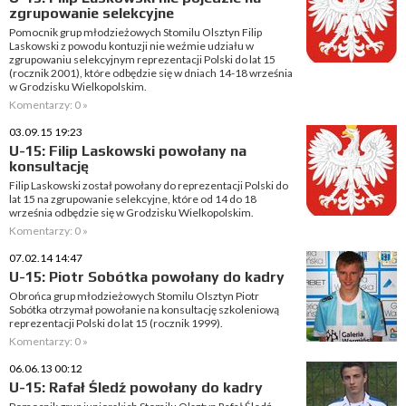
zgrupowanie selekcyjne
Pomocnik grup młodzieżowych Stomilu Olsztyn Filip
Laskowski z powodu kontuzji nie weźmie udziału w
zgrupowaniu selekcyjnym reprezentacji Polski do lat 15
(rocznik 2001), które odbędzie się w dniach 14-18 września
w Grodzisku Wielkopolskim.
Komentarzy: 0 »
03.09.15 19:23
U-15: Filip Laskowski powołany na
konsultację
Filip Laskowski został powołany do reprezentacji Polski do
lat 15 na zgrupowanie selekcyjne, które od 14 do 18
września odbędzie się w Grodzisku Wielkopolskim.
Komentarzy: 0 »
07.02.14 14:47
U-15: Piotr Sobótka powołany do kadry
Obrońca grup młodzieżowych Stomilu Olsztyn Piotr
Sobótka otrzymał powołanie na konsultację szkoleniową
reprezentacji Polski do lat 15 (rocznik 1999).
Komentarzy: 0 »
06.06.13 00:12
U-15: Rafał Śledź powołany do kadry