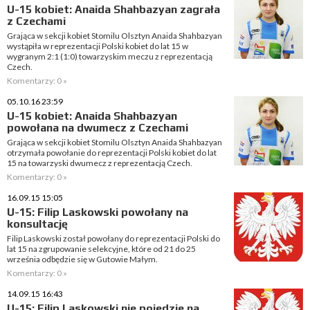
U-15 kobiet: Anaida Shahbazyan zagrała
z Czechami
Grająca w sekcji kobiet Stomilu Olsztyn Anaida Shahbazyan
wystąpiła w reprezentacji Polski kobiet do lat 15 w
wygranym 2:1 (1:0) towarzyskim meczu z reprezentacją
Czech.
Komentarzy: 0 »
05.10.16 23:59
U-15 kobiet: Anaida Shahbazyan
powołana na dwumecz z Czechami
Grająca w sekcji kobiet Stomilu Olsztyn Anaida Shahbazyan
otrzymała powołanie do reprezentacji Polski kobiet do lat
15 na towarzyski dwumecz z reprezentacją Czech.
Komentarzy: 0 »
16.09.15 15:05
U-15: Filip Laskowski powołany na
konsultację
Filip Laskowski został powołany do reprezentacji Polski do
lat 15 na zgrupowanie selekcyjne, które od 21 do 25
września odbędzie się w Gutowie Małym.
Komentarzy: 0 »
14.09.15 16:43
U-15: Filip Laskowski nie pojedzie na