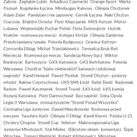
Zabrze
Zagłębie Lubin
Arkadiusz Czarnecki
Orange Sport
Warta
Poznań
Bogdanka Łęczna
Mindaugas Kalonas
Olimpia Olsztynek
Adam Zejer
Pamiętam i nie zapomnę
Górnik Łęczna
Naki Olsztyn
Cracovia
Błękitni Orneta
Piotr Klepczarek
MKS Korsze
Motor
Lubawa
Wojewódzki Puchar Polski
Flota Świnoujście
Hutnik
Kraków
rozmowa po meczu
Kolejarz Stróże
Olimpia Zambrów
Przedstawiamy rywala
Polonia Bydgoszcz
Granica Kętrzyn
Concordia Elbląg
Michał Trzeciakiewicz
Termalica Bruk-Bet
Nieciecza
Rozmowa po meczu
Sandecja Nowy Sącz
Wiktor
Biedrzycki
Bartoszyce
GKS Katowice
GKS Bełchatów
Polonia
Warszawa
Chodź w "biało-niebieskich" barwach i zdobywaj
nagrody!
Kamil Hempel
Paweł Piceluk
Stomil Olsztyn - juniorzy
młodsi
Raków Częstochowa
UKS SMS Łódź
Rafał Śledź
Radomiak
Radom
Paweł Kaczmarek
Stomil Travel
ŁKS Łódź
ŁKS Łomża
Rozwój Katowice
Piotr Darmochwał
Bez napinki
Odra Opole
Legia II Warszawa
stowarzyszenie "Stomil Ponad Wszystko"
Centralna Liga Juniorów
Dawid Mieczkowski
Rozmowa przed
meczem
Yasuhiro Katō
Olimpia II Elbląg
Kamil Kiereś
Polska U-21
Chrobry Głogów
Stomil Cup
felieton
Makroregionalna Liga
Juniorów Młodszych
Stal Mielec
(S)krytym okiem
komentarz
Śląsk
Wrocław
Tomasz Wełnicki
Robert Kiłdanowicz
Mirosław