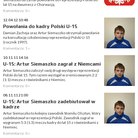
lat 15 na dwumecz z Chorwacją.
Komentarzy: 0 »
12.04.12 10:48
Powołania do kadry Polski U-15
Damian Zacheja oraz Artur Siemaszko otrzymali powołanie
na konsultację szkoleniową reprezentacji Polski U-15
(rocznik 1997).
Komentarzy: 1 »
10.11.11 14:16
U-15: Artur Siemaszko zagrał z Niemcami
Artur Siemaszko zaliczył swój drugi występ w reprezentacji
Polski do lat 15. Tym razem wystąpił w zremisowanym 2:2
(1:1) meczu z rówieśnikami z Niemiec.
Komentarzy: 0 »
08.11.11 21:00
U-15: Artur Siemaszko zadebiutował w
kadrze
Artur Siemaszko to kolejny zawodnik Stomilu Olsztyn, który
zadebiutował w reprezentacji Polski. Zawodnik zagrał w
wygranym 5:3 (1:3) meczu kadry do lat 15 z rówieśnikami z
Niemiec.
Komentarzy: 0 »