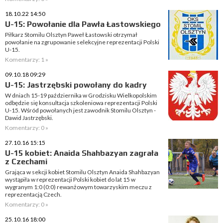
18.10.22 14:50
U-15: Powołanie dla Pawła Łastowskiego
Piłkarz Stomilu Olsztyn Paweł Łastowski otrzymał
powołanie na zgrupowanie selekcyjne reprezentacji Polski
U-15.
Komentarzy: 1 »
09.10.18 09:29
U-15: Jastrzębski powołany do kadry
W dniach 15-19 października w Grodzisku Wielkopolskim
odbędzie się konsultacja szkoleniowa reprezentacji Polski
U-15. Wśród powołanych jest zawodnik Stomilu Olsztyn -
Dawid Jastrzębski.
Komentarzy: 0 »
27.10.16 15:15
U-15 kobiet: Anaida Shahbazyan zagrała
z Czechami
Grająca w sekcji kobiet Stomilu Olsztyn Anaida Shahbazyan
wystąpiła w reprezentacji Polski kobiet do lat 15 w
wygranym 1:0 (0:0) rewanżowym towarzyskim meczu z
reprezentacją Czech.
Komentarzy: 0 »
25.10.16 18:00