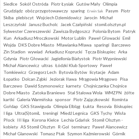
Siedlce
Sokół Ostróda
Piotr Łysiak
Gutów Mały
Olimpia
Grudziądz
obóz przygotowawczy
sparing
Pasym
Piotr
Erwin Sak
Skiba
plebiscyt
Wojciech Dziemidowicz
Jarocin
Michał
Leszczyński
Janusz Bucholc
Jacek Czałpiński
stomil.olsztyn.pl
Sylwester Czereszewski
Zawisza Bydgoszcz
Polonia Bytom
Patryk
Kun
Arkadiusz Mroczkowski
Motor Lublin
Paweł Głowacki
Emil
Wojda
DKS Dobre Miasto
Mławianka Mława
sparingi
Barczewo
Zin Stadion
wywiad
Arkadiusz Koprucki
Tęcza Biskupiec
Arka
Gdynia
Piotr Głowacki
Jagiellonia Białystok
Piotr Wypniewski
Michał Alancewicz
ultras
Łódzki Klub Sportowy
Paweł
Tomkiewicz
Grzegorz Lech
Bytovia Bytów
licytacje
Adam
Łopatko
Dolcan Ząbki
Jeziorak Iława
Mrągowia Mrągowo
Pisa
Barczewo
Dawid Szymonowicz
karnety
Chojniczanka Chojnice
Dobre Miasto
Zatoka Braniewo
Stal Stalowa Wola
WMZPN
żółte
kartki
Galeria Warmińska
sponsor
Piotr Zajączkowski
Rominta
Gołdap
GKS Stawiguda
Olimpia Elbląg
Łukta
Resovia
Biskupiec
I liga
Ultra(S)tomiL
treningi
Miedź Legnica
GKS Tychy
Wisła
Płock
III liga
Korona Kielce
Lechia Gdańsk
Stomil Olsztyn -
kobiety
AS Stomil Olsztyn
R-Gol
terminarz
Paweł Alancewicz
Michał Glanowski
Tomasz Ptak
Szymon Kaźmierowski
Górnik