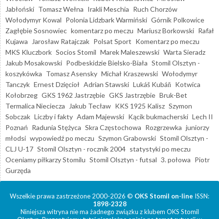
Jabłoński
Tomasz Wełna
Irakli Meschia
Ruch Chorzów
Wołodymyr Kowal
Polonia Lidzbark Warmiński
Górnik Polkowice
Zagłębie Sosnowiec
komentarz po meczu
Mariusz Borkowski
Rafał
Kujawa
Jarosław Ratajczak
Polsat Sport
Komentarz po meczu
MKS Kluczbork
Socios Stomil
Marek Maleszewski
Warta Sieradz
Jakub Mosakowski
Podbeskidzie Bielsko-Biała
Stomil Olsztyn -
koszykówka
Tomasz Asensky
Michał Kraszewski
Wołodymyr
Tanczyk
Ernest Dzięcioł
Adrian Stawski
Lukáš Kubáň
Kotwica
Kołobrzeg
GKS 1962 Jastrzębie
GKS Jastrzębie
Bruk-Bet
Termalica Nieciecza
Jakub Tecław
KKS 1925 Kalisz
Szymon
Sobczak
Liczby i fakty
Adam Majewski
Kącik bukmacherski
Lech II
Poznań
Radunia Stężyca
Skra Częstochowa
Rozgrzewka
juniorzy
młodsi
wypowiedź po meczu
Szymon Grabowski
Stomil Olsztyn -
CLJ U-17
Stomil Olsztyn - rocznik 2004
statystyki po meczu
Oceniamy piłkarzy Stomilu
Stomil Olsztyn - futsal
3. połowa
Piotr
Gurzęda
Wszelkie prawa zastrzeżone 2000-2026 ©
OKS Stomil on-line
ISSN:
1898-2328
Niniejsza witryna nie ma żadnego związku z klubem OKS Stomil