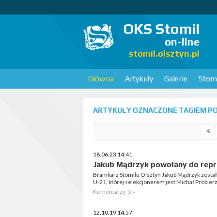
OKS Stomil
on-line
stomil.olsztyn.pl
Główna
Artykuły
Galerie
Stomi
ARTYKUŁY OZNACZONE TAGIEM POL
18.06.23 14:41
Jakub Mądrzyk powołany do repr
Bramkarz Stomilu Olsztyn Jakub Mądrzyk został
U-21, której selekcjonerem jest Michał Probierz
Komentarzy: 5 »
12.10.19 14:57