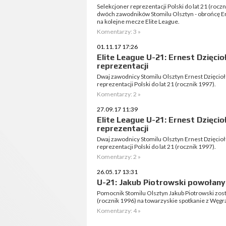
Selekcjoner reprezentacji Polski do lat 21 (rocz
dwóch zawodników Stomilu Olsztyn - obrońcę Ern
na kolejne mecze Elite League.
Komentarzy: 3 »
01.11.17 17:26
Elite League U-21: Ernest Dzięci
reprezentacji
Dwaj zawodnicy Stomilu Olsztyn Ernest Dzięcioł
reprezentacji Polski do lat 21 (rocznik 1997).
Komentarzy: 2 »
27.09.17 11:39
Elite League U-21: Ernest Dzięci
reprezentacji
Dwaj zawodnicy Stomilu Olsztyn Ernest Dzięcioł
reprezentacji Polski do lat 21 (rocznik 1997).
Komentarzy: 2 »
26.05.17 13:31
U-21: Jakub Piotrowski powołany
Pomocnik Stomilu Olsztyn Jakub Piotrowski zosta
(rocznik 1996) na towarzyskie spotkanie z Węgr
Komentarzy: 4 »