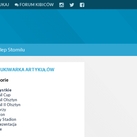
UKAJ
FORUM KIBICÓW
lep Stomilu
UKIWARKA ARTYKUŁÓW
orie
ystkie
il Cup
il Olsztyn
l II Olsztyn
orzy
ion
 Stadion
ezentacja
ce