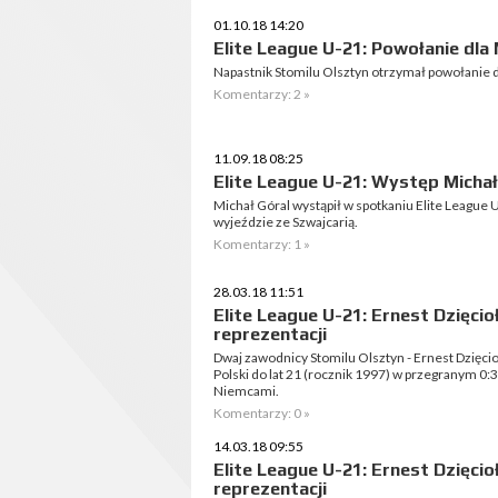
01.10.18 14:20
Elite League U-21: Powołanie dla 
Napastnik Stomilu Olsztyn otrzymał powołanie d
Komentarzy: 2 »
11.09.18 08:25
Elite League U-21: Występ Michał
Michał Góral wystąpił w spotkaniu Elite League U
wyjeździe ze Szwajcarią.
Komentarzy: 1 »
28.03.18 11:51
Elite League U-21: Ernest Dzięcio
reprezentacji
Dwaj zawodnicy Stomilu Olsztyn - Ernest Dzięcioł
Polski do lat 21 (rocznik 1997) w przegranym 0:3
Niemcami.
Komentarzy: 0 »
14.03.18 09:55
Elite League U-21: Ernest Dzięci
reprezentacji