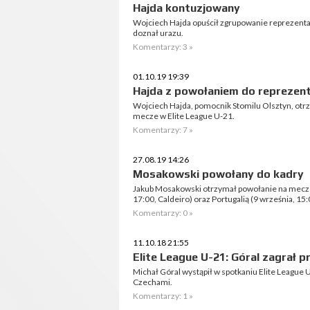
Hajda kontuzjowany
Wojciech Hajda opuścił zgrupowanie reprezenta
doznał urazu.
Komentarzy: 3 »
01.10.19 19:39
Hajda z powołaniem do reprezent
Wojciech Hajda, pomocnik Stomilu Olsztyn, otrz
mecze w Elite League U-21.
Komentarzy: 7 »
27.08.19 14:26
Mosakowski powołany do kadry
Jakub Mosakowski otrzymał powołanie na mecze
17:00, Caldeiro) oraz Portugalią (9 września, 15
Komentarzy: 0 »
11.10.18 21:55
Elite League U-21: Góral zagrał
Michał Góral wystąpił w spotkaniu Elite League U
Czechami.
Komentarzy: 1 »