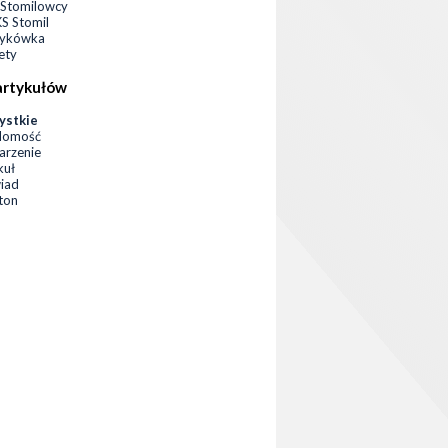
Stomilowcy
 Stomil
zykówka
ety
artykułów
ystkie
domość
rzenie
kuł
iad
eton