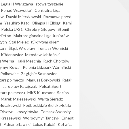
Legia II Warszawa
stowarzyszenie
l Ponad Wszystko"
Centralna Liga
ów
Dawid Mieczkowski
Rozmowa przed
m
Yasuhiro Katō
Olimpia II Elbląg
Kamil
Polska U-21
Chrobry Głogów
Stomil
elieton
Makroregionalna Liga Juniorów
zych
Stal Mielec
(S)krytym okiem
arz
Śląsk Wrocław
Tomasz Wełnicki
 Kiłdanowicz
Mirosław Jabłoński
z Wełna
Irakli Meschia
Ruch Chorzów
ymyr Kowal
Polonia Lidzbark Warmiński
 Polkowice
Zagłębie Sosnowiec
arz po meczu
Mariusz Borkowski
Rafał
a
Jarosław Ratajczak
Polsat Sport
arz po meczu
MKS Kluczbork
Socios
Marek Maleszewski
Warta Sieradz
Mosakowski
Podbeskidzie Bielsko-Biała
 Olsztyn - koszykówka
Tomasz Asensky
 Kraszewski
Wołodymyr Tanczyk
Ernest
ł
Adrian Stawski
Lukáš Kubáň
Kotwica