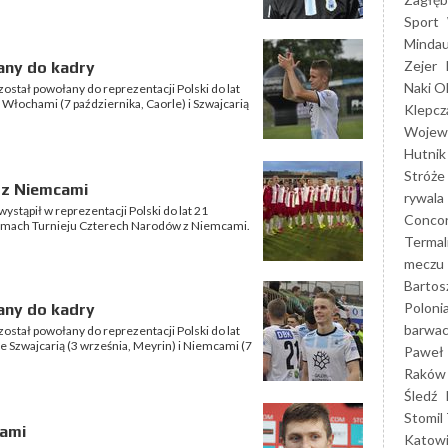
Sport
Mindau
Zejer
any do kadry
Naki O
stał powołany do reprezentacji Polski do lat
łochami (7 października, Caorle) i Szwajcarią
Klepcz
Wojewó
Hutnik
Stróże
 z Niemcami
rywala
tąpił w reprezentacji Polski do lat 21
Concor
ramach Turnieju Czterech Narodów z Niemcami.
Termal
meczu
Bartos
Poloni
any do kadry
barwac
stał powołany do reprezentacji Polski do lat
 Szwajcarią (3 września, Meyrin) i Niemcami (7
Paweł 
Raków
Śledź
Stomil 
cami
Katow