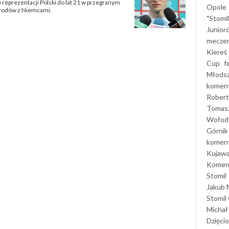
reprezentacji Polski do lat 21 w przegranym
Opole
arodów z Niemcami.
"Stomi
Junior
mecze
Kiereś
Cup
f
Młods
koment
Robert
Tomas
Wołod
Górnik
koment
Kujaw
Koment
Stomil
Jakub 
Stomil
Michał
Dzięcio