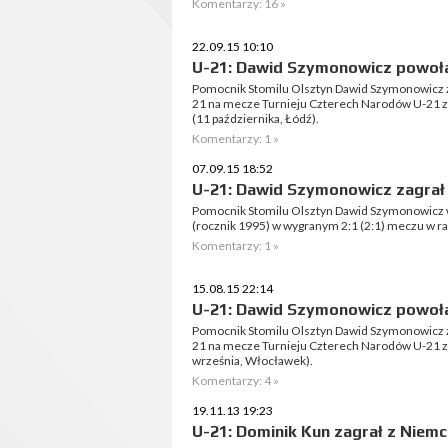
Komentarzy: 16 »
22.09.15 10:10
U-21: Dawid Szymonowicz powoł
Pomocnik Stomilu Olsztyn Dawid Szymonowicz zo
21 na mecze Turnieju Czterech Narodów U-21 z W
(11 października, Łódź).
Komentarzy: 1 »
07.09.15 18:52
U-21: Dawid Szymonowicz zagrał
Pomocnik Stomilu Olsztyn Dawid Szymonowicz wys
(rocznik 1995) w wygranym 2:1 (2:1) meczu w 
Komentarzy: 1 »
15.08.15 22:14
U-21: Dawid Szymonowicz powoł
Pomocnik Stomilu Olsztyn Dawid Szymonowicz zo
21 na mecze Turnieju Czterech Narodów U-21 ze
września, Włocławek).
Komentarzy: 4 »
19.11.13 19:23
U-21: Dominik Kun zagrał z Niem