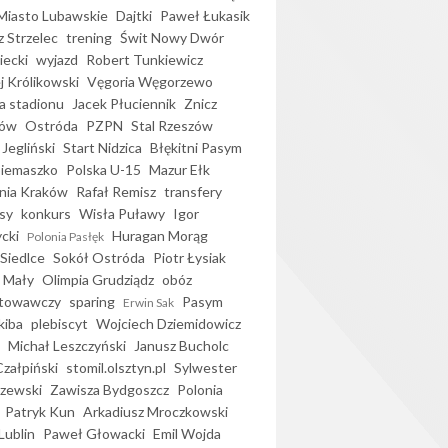
iasto Lubawskie
Dajtki
Paweł Łukasik
 Strzelec
trening
Świt Nowy Dwór
ecki
wyjazd
Robert Tunkiewicz
j Królikowski
Vęgoria Węgorzewo
 stadionu
Jacek Płuciennik
Znicz
ków
Ostróda
PZPN
Stal Rzeszów
Jegliński
Start Nidzica
Błękitni Pasym
Siemaszko
Polska U-15
Mazur Ełk
nia Kraków
Rafał Remisz
transfery
sy
konkurs
Wisła Puławy
Igor
ycki
Huragan Morąg
Polonia Pasłęk
Siedlce
Sokół Ostróda
Piotr Łysiak
 Mały
Olimpia Grudziądz
obóz
otowawczy
sparing
Pasym
Erwin Sak
kiba
plebiscyt
Wojciech Dziemidowicz
Michał Leszczyński
Janusz Bucholc
Czałpiński
stomil.olsztyn.pl
Sylwester
zewski
Zawisza Bydgoszcz
Polonia
Patryk Kun
Arkadiusz Mroczkowski
Lublin
Paweł Głowacki
Emil Wojda