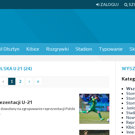
ZALOGUJ
SZ
l Olsztyn
Kibice
Rozgrywki
Stadion
Typowanie
Sk
SKA U 21 (24)
WYSZ
Kateg
1
2
Wsz
Stom
Stom
ezentacji U-21
Stomi
Juni
 dowołany na zgrupowanie reprezentacji Polski
Stad
.
Nowy
Repr
Kibi
Inne