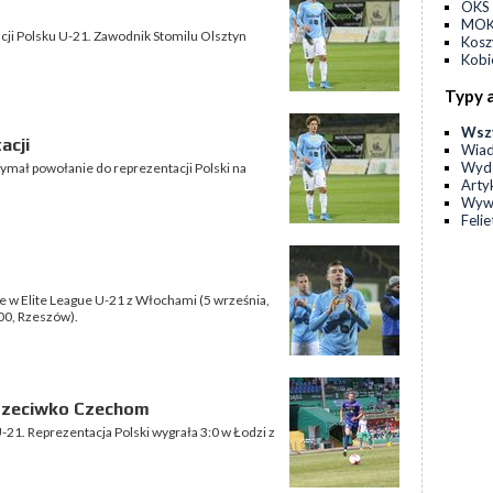
OKS 
MOKS
cji Polsku U-21. Zawodnik Stomilu Olsztyn
Kos
Kobi
Typy 
Wsz
acji
Wia
Wyda
ymał powołanie do reprezentacji Polski na
Arty
Wyw
Feli
 w Elite League U-21 z Włochami (5 września,
:00, Rzeszów).
 przeciwko Czechom
-21. Reprezentacja Polski wygrała 3:0 w Łodzi z