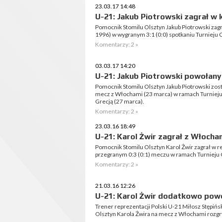
23.03.17 14:48
U-21: Jakub Piotrowski zagrał w 
Pomocnik Stomilu Olsztyn Jakub Piotrowski zagrał
1996) w wygranym 3:1 (0:0) spotkaniu Turniej
Komentarzy: 2 »
03.03.17 14:20
U-21: Jakub Piotrowski powołany
Pomocnik Stomilu Olsztyn Jakub Piotrowski zosta
mecz z Włochami (23 marca) w ramach Turnieju
Grecją (27 marca).
Komentarzy: 2 »
23.03.16 18:49
U-21: Karol Żwir zagrał z Włocha
Pomocnik Stomilu Olsztyn Karol Żwir zagrał w rep
przegranym 0:3 (0:1) meczu w ramach Turnieju
Komentarzy: 2 »
21.03.16 12:26
U-21: Karol Żwir dodatkowo pow
Trener reprezentacji Polski U-21 Miłosz Stępiń
Olsztyn Karola Żwira na mecz z Włochami rozg