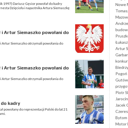
nik 1997) Dariusz Gęsior powołał do kadry
Nowe M
esta Dzięcioła i napastnika Artura Siemaszkę
Tomasz
Mazowi
Andrze
budowa
oł i Artur Siemaszko powołani do
Prusz
Łukasz 
 i Artur Siemaszko otrzymali powołania do
Artur 
Garbar
konkur
Biedrz
oł i Artur Siemaszko powołani do
Pogoń 
 i Artur Siemaszko otrzymali powołania do
Gutów
przyg
Piotr S
Jarocin
 do kadry
Jacek 
ł powołany do reprezentacji Polski do lat 21
Czeres
ami.
Bytom
Motor 