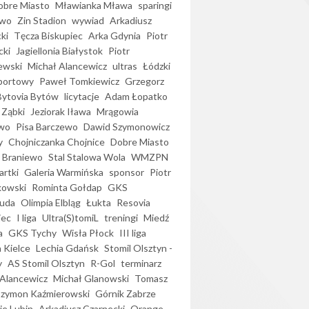
bre Miasto
Mławianka Mława
sparingi
ewo
Zin Stadion
wywiad
Arkadiusz
ki
Tęcza Biskupiec
Arka Gdynia
Piotr
cki
Jagiellonia Białystok
Piotr
ewski
Michał Alancewicz
ultras
Łódzki
portowy
Paweł Tomkiewicz
Grzegorz
Bytovia Bytów
licytacje
Adam Łopatko
 Ząbki
Jeziorak Iława
Mrągowia
wo
Pisa Barczewo
Dawid Szymonowicz
y
Chojniczanka Chojnice
Dobre Miasto
 Braniewo
Stal Stalowa Wola
WMZPN
artki
Galeria Warmińska
sponsor
Piotr
kowski
Rominta Gołdap
GKS
uda
Olimpia Elbląg
Łukta
Resovia
iec
I liga
Ultra(S)tomiL
treningi
Miedź
a
GKS Tychy
Wisła Płock
III liga
 Kielce
Lechia Gdańsk
Stomil Olsztyn -
y
AS Stomil Olsztyn
R-Gol
terminarz
Alancewicz
Michał Glanowski
Tomasz
Szymon Kaźmierowski
Górnik Zabrze
ie Lubin
Arkadiusz Czarnecki
Orange