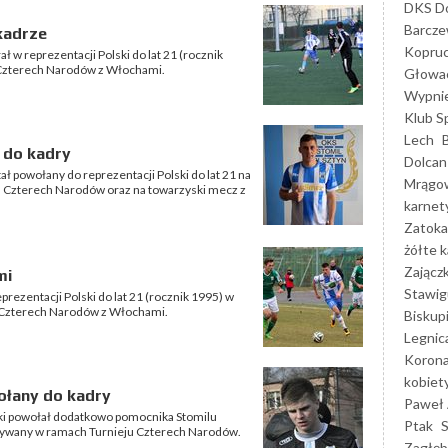
DKS Do
Barcz
kadrze
Kopruc
 w reprezentacji Polski do lat 21 (rocznik
u Czterech Narodów z Włochami.
Głowa
Wypni
Klub S
Lech
 do kadry
Dolcan
ł powołany do reprezentacji Polski do lat 21 na
Mrągo
 Czterech Narodów oraz na towarzyski mecz z
karnet
Zatoka
żółte k
Zającz
mi
Stawig
rezentacji Polski do lat 21 (rocznik 1995) w
 Czterech Narodów z Włochami.
Biskup
Legnic
Korona
kobiet
ołany do kadry
Paweł 
ski powołał dodatkowo pomocnika Stomilu
Ptak
rywany w ramach Turnieju Czterech Narodów.
Zagłęb