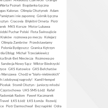
Warta Poznań
Bogdanka Łęczna
gas Kalonas
Olimpia Olsztynek
Adam
Pamiętam i nie zapomnę
Górnik Łęczna
lsztyn
Cracovia
Błękitni Orneta
Piotr
arek
MKS Korsze
Motor Lubawa
dzki Puchar Polski
Flota Świnoujście
 Kraków
rozmowa po meczu
Kolejarz
Olimpia Zambrów
Przedstawiamy
Polonia Bydgoszcz
Granica Kętrzyn
dia Elbląg
Michał Trzeciakiewicz
ica Bruk-Bet Nieciecza
Rozmowa po
Sandecja Nowy Sącz
Wiktor Biedrzycki
zyce
GKS Katowice
GKS Bełchatów
a Warszawa
Chodź w "biało-niebieskich"
h i zdobywaj nagrody!
Kamil Hempel
Piceluk
Stomil Olsztyn - juniorzy młodsi
 Częstochowa
UKS SMS Łódź
Rafał
Radomiak Radom
Paweł Kaczmarek
Travel
ŁKS Łódź
ŁKS Łomża
Rozwój
ice
Piotr Darmochwał
Bez napinki
Odra