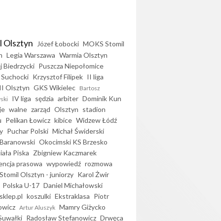
l Olsztyn
Józef Łobocki
MOKS Stomil
n
Legia Warszawa
Warmia Olsztyn
j Biedrzycki
Puszcza Niepołomice
 Suchocki
Krzysztof Filipek
II liga
II Olsztyn
GKS Wikielec
Bartosz
IV liga
sędzia
arbiter
Dominik Kun
ski
je
walne
zarząd
Olsztyn
stadion
u
Pelikan Łowicz
kibice
Widzew Łódź
y
Puchar Polski
Michał Świderski
Baranowski
Okocimski KS Brzesko
iała Piska
Zbigniew Kaczmarek
encja prasowa
wypowiedź
rozmowa
Stomil Olsztyn - juniorzy
Karol Żwir
Polska U-17
Daniel Michałowski
sklep.pl
koszulki
Ekstraklasa
Piotr
owicz
Mamry Giżycko
Artur Aluszyk
Suwałki
Radosław Stefanowicz
Drwęca