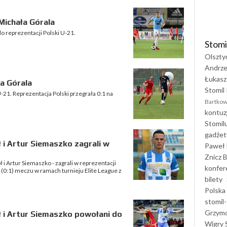
Michała Górala
o reprezentacji Polski U-21.
Stomi
Olszty
Andrze
Łukasz
a Górala
Stomil 
-21. Reprezentacja Polski przegrała 0:1 na
Bartkow
kontuz
Stomil
gadżet
ł i Artur Siemaszko zagrali w
Paweł 
Znicz B
 i Artur Siemaszko - zagrali w reprezentacji
konfer
 (0:1) meczu w ramach turnieju Elite League z
bilety
Polska
stomil-
Grzym
oł i Artur Siemaszko powołani do
Wigry 