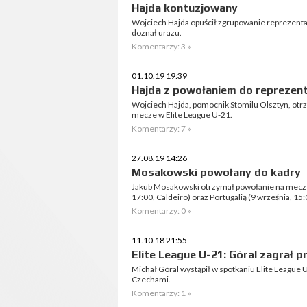
Hajda kontuzjowany
Wojciech Hajda opuścił zgrupowanie reprezenta
doznał urazu.
Komentarzy: 3 »
01.10.19 19:39
Hajda z powołaniem do reprezent
Wojciech Hajda, pomocnik Stomilu Olsztyn, otrz
mecze w Elite League U-21.
Komentarzy: 7 »
27.08.19 14:26
Mosakowski powołany do kadry
Jakub Mosakowski otrzymał powołanie na mecze
17:00, Caldeiro) oraz Portugalią (9 września, 15
Komentarzy: 0 »
11.10.18 21:55
Elite League U-21: Góral zagrał
Michał Góral wystąpił w spotkaniu Elite League U
Czechami.
Komentarzy: 1 »