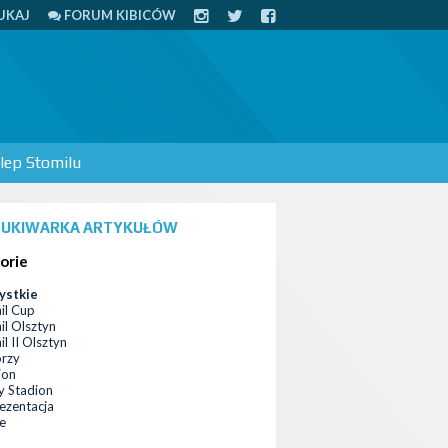
UKAJ
FORUM KIBICÓW
lep Stomilu
UKIWARKA ARTYKUŁÓW
orie
ystkie
il Cup
il Olsztyn
l II Olsztyn
orzy
ion
 Stadion
ezentacja
ce