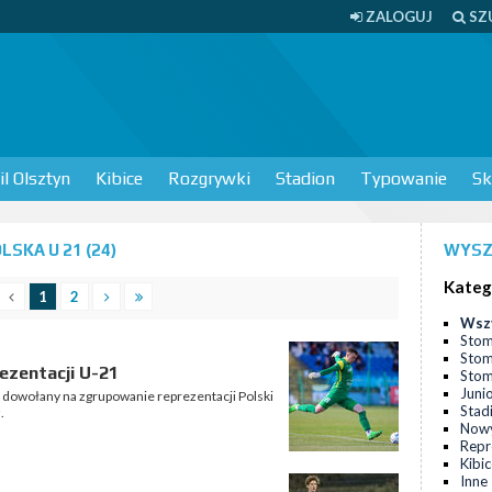
ZALOGUJ
SZ
l Olsztyn
Kibice
Rozgrywki
Stadion
Typowanie
Sk
SKA U 21 (24)
WYSZ
Kateg
1
2
Wsz
Stom
Stom
ezentacji U-21
Stomi
Juni
 dowołany na zgrupowanie reprezentacji Polski
Stad
.
Nowy
Repr
Kibi
Inne