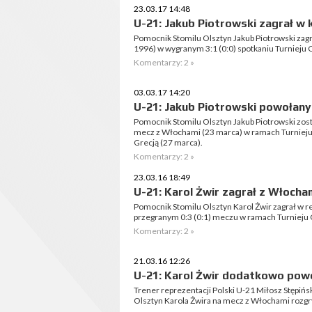
23.03.17 14:48
U-21: Jakub Piotrowski zagrał w 
Pomocnik Stomilu Olsztyn Jakub Piotrowski zagrał
1996) w wygranym 3:1 (0:0) spotkaniu Turniej
Komentarzy: 2 »
03.03.17 14:20
U-21: Jakub Piotrowski powołany
Pomocnik Stomilu Olsztyn Jakub Piotrowski zosta
mecz z Włochami (23 marca) w ramach Turnieju
Grecją (27 marca).
Komentarzy: 2 »
23.03.16 18:49
U-21: Karol Żwir zagrał z Włocha
Pomocnik Stomilu Olsztyn Karol Żwir zagrał w rep
przegranym 0:3 (0:1) meczu w ramach Turnieju
Komentarzy: 2 »
21.03.16 12:26
U-21: Karol Żwir dodatkowo pow
Trener reprezentacji Polski U-21 Miłosz Stępiń
Olsztyn Karola Żwira na mecz z Włochami rozg