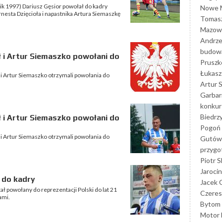
nik 1997) Dariusz Gęsior powołał do kadry
Nowe M
esta Dzięcioła i napastnika Artura Siemaszkę
Tomasz
Mazowi
Andrze
budowa
oł i Artur Siemaszko powołani do
Prusz
Łukasz 
 i Artur Siemaszko otrzymali powołania do
Artur 
Garbar
konkur
Biedrz
oł i Artur Siemaszko powołani do
Pogoń 
 i Artur Siemaszko otrzymali powołania do
Gutów
przyg
Piotr S
Jarocin
 do kadry
Jacek 
ł powołany do reprezentacji Polski do lat 21
Czeres
ami.
Bytom
Motor 