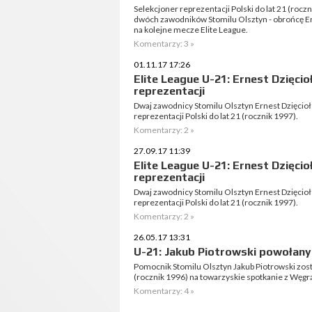
Selekcjoner reprezentacji Polski do lat 21 (rocz
dwóch zawodników Stomilu Olsztyn - obrońcę Ern
na kolejne mecze Elite League.
Komentarzy: 3 »
01.11.17 17:26
Elite League U-21: Ernest Dzięci
reprezentacji
Dwaj zawodnicy Stomilu Olsztyn Ernest Dzięcioł
reprezentacji Polski do lat 21 (rocznik 1997).
Komentarzy: 2 »
27.09.17 11:39
Elite League U-21: Ernest Dzięci
reprezentacji
Dwaj zawodnicy Stomilu Olsztyn Ernest Dzięcioł
reprezentacji Polski do lat 21 (rocznik 1997).
Komentarzy: 2 »
26.05.17 13:31
U-21: Jakub Piotrowski powołany
Pomocnik Stomilu Olsztyn Jakub Piotrowski zosta
(rocznik 1996) na towarzyskie spotkanie z Węgr
Komentarzy: 4 »