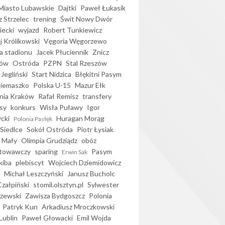
iasto Lubawskie
Dajtki
Paweł Łukasik
 Strzelec
trening
Świt Nowy Dwór
ecki
wyjazd
Robert Tunkiewicz
j Królikowski
Vęgoria Węgorzewo
 stadionu
Jacek Płuciennik
Znicz
ków
Ostróda
PZPN
Stal Rzeszów
Jegliński
Start Nidzica
Błękitni Pasym
Siemaszko
Polska U-15
Mazur Ełk
nia Kraków
Rafał Remisz
transfery
sy
konkurs
Wisła Puławy
Igor
ycki
Huragan Morąg
Polonia Pasłęk
Siedlce
Sokół Ostróda
Piotr Łysiak
 Mały
Olimpia Grudziądz
obóz
otowawczy
sparing
Pasym
Erwin Sak
kiba
plebiscyt
Wojciech Dziemidowicz
Michał Leszczyński
Janusz Bucholc
Czałpiński
stomil.olsztyn.pl
Sylwester
zewski
Zawisza Bydgoszcz
Polonia
Patryk Kun
Arkadiusz Mroczkowski
Lublin
Paweł Głowacki
Emil Wojda