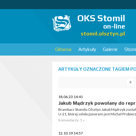
OKS Stomil
on-line
stomil.olsztyn.pl
Główna
Artykuły
Galerie
Stomi
ARTYKUŁY OZNACZONE TAGIEM POL
18.06.23 14:41
Jakub Mądrzyk powołany do repr
Bramkarz Stomilu Olsztyn Jakub Mądrzyk został
U-21, której selekcjonerem jest Michał Probierz
Komentarzy: 5 »
12.10.19 14:57