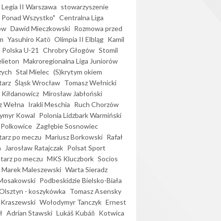
Legia II Warszawa
stowarzyszenie
l Ponad Wszystko"
Centralna Liga
ów
Dawid Mieczkowski
Rozmowa przed
m
Yasuhiro Katō
Olimpia II Elbląg
Kamil
Polska U-21
Chrobry Głogów
Stomil
elieton
Makroregionalna Liga Juniorów
zych
Stal Mielec
(S)krytym okiem
arz
Śląsk Wrocław
Tomasz Wełnicki
 Kiłdanowicz
Mirosław Jabłoński
z Wełna
Irakli Meschia
Ruch Chorzów
ymyr Kowal
Polonia Lidzbark Warmiński
 Polkowice
Zagłębie Sosnowiec
arz po meczu
Mariusz Borkowski
Rafał
a
Jarosław Ratajczak
Polsat Sport
arz po meczu
MKS Kluczbork
Socios
Marek Maleszewski
Warta Sieradz
Mosakowski
Podbeskidzie Bielsko-Biała
 Olsztyn - koszykówka
Tomasz Asensky
 Kraszewski
Wołodymyr Tanczyk
Ernest
ł
Adrian Stawski
Lukáš Kubáň
Kotwica