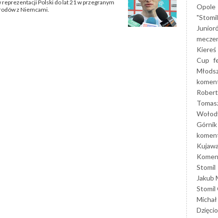
reprezentacji Polski do lat 21 w przegranym
Opole
arodów z Niemcami.
"Stomi
Junior
mecze
Kiereś
Cup
f
Młods
koment
Robert
Tomas
Wołod
Górnik
koment
Kujaw
Koment
Stomil
Jakub 
Stomil
Michał
Dzięcio