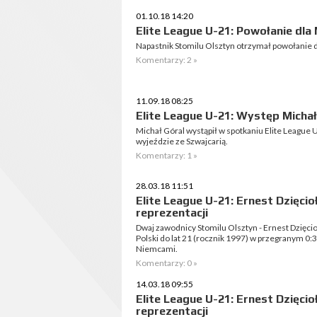
01.10.18 14:20
Elite League U-21: Powołanie dla 
Napastnik Stomilu Olsztyn otrzymał powołanie d
Komentarzy: 2 »
11.09.18 08:25
Elite League U-21: Występ Michał
Michał Góral wystąpił w spotkaniu Elite League U
wyjeździe ze Szwajcarią.
Komentarzy: 1 »
28.03.18 11:51
Elite League U-21: Ernest Dzięcio
reprezentacji
Dwaj zawodnicy Stomilu Olsztyn - Ernest Dzięcioł
Polski do lat 21 (rocznik 1997) w przegranym 0:3
Niemcami.
Komentarzy: 0 »
14.03.18 09:55
Elite League U-21: Ernest Dzięci
reprezentacji