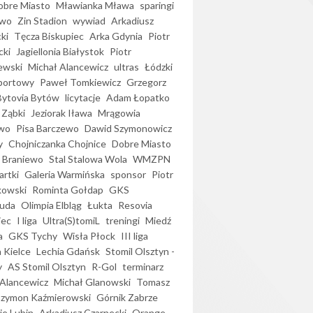
bre Miasto
Mławianka Mława
sparingi
ewo
Zin Stadion
wywiad
Arkadiusz
ki
Tęcza Biskupiec
Arka Gdynia
Piotr
cki
Jagiellonia Białystok
Piotr
ewski
Michał Alancewicz
ultras
Łódzki
portowy
Paweł Tomkiewicz
Grzegorz
Bytovia Bytów
licytacje
Adam Łopatko
 Ząbki
Jeziorak Iława
Mrągowia
wo
Pisa Barczewo
Dawid Szymonowicz
y
Chojniczanka Chojnice
Dobre Miasto
 Braniewo
Stal Stalowa Wola
WMZPN
artki
Galeria Warmińska
sponsor
Piotr
kowski
Rominta Gołdap
GKS
uda
Olimpia Elbląg
Łukta
Resovia
iec
I liga
Ultra(S)tomiL
treningi
Miedź
a
GKS Tychy
Wisła Płock
III liga
 Kielce
Lechia Gdańsk
Stomil Olsztyn -
y
AS Stomil Olsztyn
R-Gol
terminarz
Alancewicz
Michał Glanowski
Tomasz
Szymon Kaźmierowski
Górnik Zabrze
ie Lubin
Arkadiusz Czarnecki
Orange