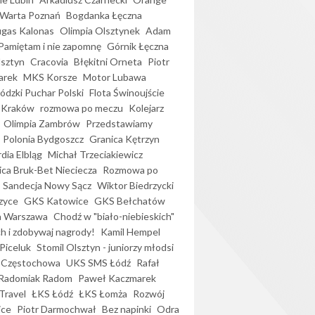
Warta Poznań
Bogdanka Łęczna
gas Kalonas
Olimpia Olsztynek
Adam
Pamiętam i nie zapomnę
Górnik Łęczna
lsztyn
Cracovia
Błękitni Orneta
Piotr
arek
MKS Korsze
Motor Lubawa
dzki Puchar Polski
Flota Świnoujście
 Kraków
rozmowa po meczu
Kolejarz
Olimpia Zambrów
Przedstawiamy
Polonia Bydgoszcz
Granica Kętrzyn
dia Elbląg
Michał Trzeciakiewicz
ica Bruk-Bet Nieciecza
Rozmowa po
Sandecja Nowy Sącz
Wiktor Biedrzycki
zyce
GKS Katowice
GKS Bełchatów
a Warszawa
Chodź w "biało-niebieskich"
h i zdobywaj nagrody!
Kamil Hempel
Piceluk
Stomil Olsztyn - juniorzy młodsi
 Częstochowa
UKS SMS Łódź
Rafał
Radomiak Radom
Paweł Kaczmarek
Travel
ŁKS Łódź
ŁKS Łomża
Rozwój
ice
Piotr Darmochwał
Bez napinki
Odra