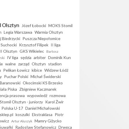
l Olsztyn
Józef Łobocki
MOKS Stomil
n
Legia Warszawa
Warmia Olsztyn
j Biedrzycki
Puszcza Niepołomice
 Suchocki
Krzysztof Filipek
II liga
II Olsztyn
GKS Wikielec
Bartosz
IV liga
sędzia
arbiter
Dominik Kun
ski
je
walne
zarząd
Olsztyn
stadion
u
Pelikan Łowicz
kibice
Widzew Łódź
y
Puchar Polski
Michał Świderski
Baranowski
Okocimski KS Brzesko
iała Piska
Zbigniew Kaczmarek
encja prasowa
wypowiedź
rozmowa
Stomil Olsztyn - juniorzy
Karol Żwir
Polska U-17
Daniel Michałowski
sklep.pl
koszulki
Ekstraklasa
Piotr
owicz
Mamry Giżycko
Artur Aluszyk
Suwałki
Radosław Stefanowicz
Drwęca