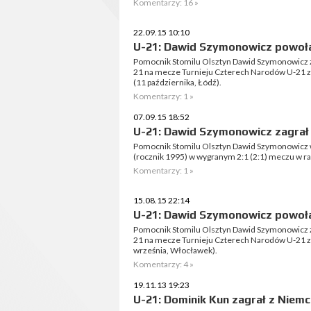
Komentarzy: 16 »
22.09.15 10:10
U-21: Dawid Szymonowicz powoł
Pomocnik Stomilu Olsztyn Dawid Szymonowicz zo
21 na mecze Turnieju Czterech Narodów U-21 z W
(11 października, Łódź).
Komentarzy: 1 »
07.09.15 18:52
U-21: Dawid Szymonowicz zagrał
Pomocnik Stomilu Olsztyn Dawid Szymonowicz wys
(rocznik 1995) w wygranym 2:1 (2:1) meczu w 
Komentarzy: 1 »
15.08.15 22:14
U-21: Dawid Szymonowicz powoł
Pomocnik Stomilu Olsztyn Dawid Szymonowicz zo
21 na mecze Turnieju Czterech Narodów U-21 ze
września, Włocławek).
Komentarzy: 4 »
19.11.13 19:23
U-21: Dominik Kun zagrał z Niem