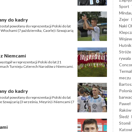
Sport
Mindau
Zejer
any do kadry
Naki O
stał powołany do reprezentacji Polski do lat
łochami (7 października, Caorle) i Szwajcarią
Klepcz
Wojewó
Hutnik
Stróże
 z Niemcami
rywala
tąpił w reprezentacji Polski do lat 21
Concor
ramach Turnieju Czterech Narodów z Niemcami.
Termal
meczu
Bartos
Poloni
any do kadry
barwac
stał powołany do reprezentacji Polski do lat
 Szwajcarią (3 września, Meyrin) i Niemcami (7
Paweł 
Raków
Śledź
Stomil 
cami
Katow