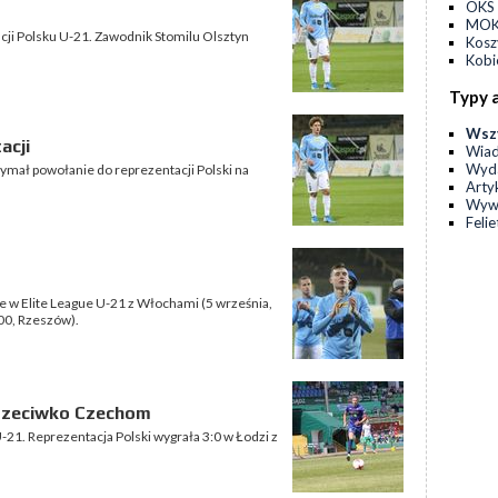
OKS 
MOKS
cji Polsku U-21. Zawodnik Stomilu Olsztyn
Kos
Kobi
Typy 
Wsz
acji
Wia
Wyda
ymał powołanie do reprezentacji Polski na
Arty
Wyw
Feli
 w Elite League U-21 z Włochami (5 września,
:00, Rzeszów).
 przeciwko Czechom
-21. Reprezentacja Polski wygrała 3:0 w Łodzi z