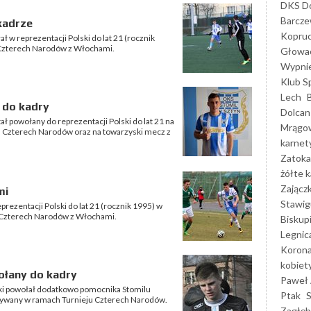
DKS Do
Barcz
kadrze
Kopruc
 w reprezentacji Polski do lat 21 (rocznik
u Czterech Narodów z Włochami.
Głowa
Wypni
Klub S
Lech
 do kadry
Dolcan
ł powołany do reprezentacji Polski do lat 21 na
Mrągo
 Czterech Narodów oraz na towarzyski mecz z
karnet
Zatoka
żółte k
Zającz
mi
Stawig
rezentacji Polski do lat 21 (rocznik 1995) w
 Czterech Narodów z Włochami.
Biskup
Legnic
Korona
kobiet
ołany do kadry
Paweł 
ski powołał dodatkowo pomocnika Stomilu
Ptak
rywany w ramach Turnieju Czterech Narodów.
Zagłęb