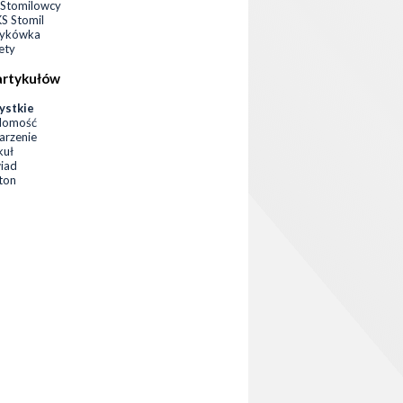
Stomilowcy
 Stomil
zykówka
ety
artykułów
ystkie
domość
rzenie
kuł
iad
eton