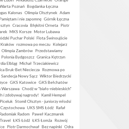
Warta Poznań
Bogdanka Łęczna
gas Kalonas
Olimpia Olsztynek
Adam
Pamiętam i nie zapomnę
Górnik Łęczna
lsztyn
Cracovia
Błękitni Orneta
Piotr
arek
MKS Korsze
Motor Lubawa
dzki Puchar Polski
Flota Świnoujście
 Kraków
rozmowa po meczu
Kolejarz
Olimpia Zambrów
Przedstawiamy
Polonia Bydgoszcz
Granica Kętrzyn
dia Elbląg
Michał Trzeciakiewicz
ica Bruk-Bet Nieciecza
Rozmowa po
Sandecja Nowy Sącz
Wiktor Biedrzycki
zyce
GKS Katowice
GKS Bełchatów
a Warszawa
Chodź w "biało-niebieskich"
h i zdobywaj nagrody!
Kamil Hempel
Piceluk
Stomil Olsztyn - juniorzy młodsi
 Częstochowa
UKS SMS Łódź
Rafał
Radomiak Radom
Paweł Kaczmarek
Travel
ŁKS Łódź
ŁKS Łomża
Rozwój
ice
Piotr Darmochwał
Bez napinki
Odra