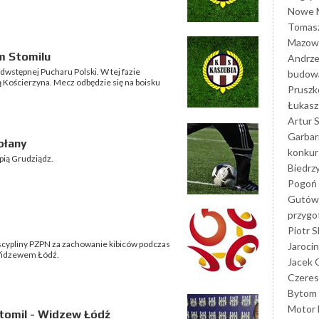
Nowe M
Tomasz
Mazowi
m Stomilu
Andrze
dwstępnej Pucharu Polski. W tej fazie
budowa
ą Kościerzyna. Mecz odbędzie się na boisku
Prusz
Łukasz 
Artur 
Garbar
ołany
konkur
mpią Grudziądz.
Biedrz
Pogoń 
Gutów
przyg
Piotr S
scypliny PZPN za zachowanie kibiców podczas
Jarocin
Widzewem Łódź.
Jacek 
Czeres
Bytom
Motor 
tomil - Widzew Łódź