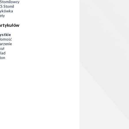
Stomilowcy
 Stomil
zykówka
ety
artykułów
ystkie
domość
rzenie
kuł
iad
eton