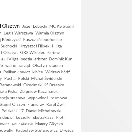
l Olsztyn
Józef Łobocki
MOKS Stomil
n
Legia Warszawa
Warmia Olsztyn
j Biedrzycki
Puszcza Niepołomice
 Suchocki
Krzysztof Filipek
II liga
II Olsztyn
GKS Wikielec
Bartosz
IV liga
sędzia
arbiter
Dominik Kun
ski
je
walne
zarząd
Olsztyn
stadion
u
Pelikan Łowicz
kibice
Widzew Łódź
y
Puchar Polski
Michał Świderski
Baranowski
Okocimski KS Brzesko
iała Piska
Zbigniew Kaczmarek
encja prasowa
wypowiedź
rozmowa
Stomil Olsztyn - juniorzy
Karol Żwir
Polska U-17
Daniel Michałowski
sklep.pl
koszulki
Ekstraklasa
Piotr
owicz
Mamry Giżycko
Artur Aluszyk
Suwałki
Radosław Stefanowicz
Drwęca