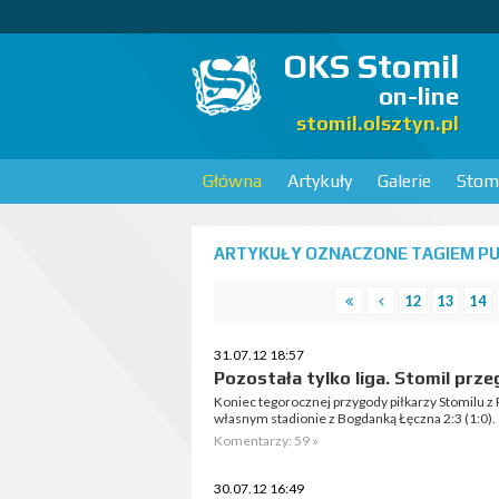
OKS Stomil
on-line
stomil.olsztyn.pl
Główna
Artykuły
Galerie
Stomi
ARTYKUŁY OZNACZONE TAGIEM PUC
12
13
14
31.07.12 18:57
Pozostała tylko liga. Stomil prze
Koniec tegorocznej przygody piłkarzy Stomilu z 
własnym stadionie z Bogdanką Łęczna 2:3 (1:0).
Komentarzy: 59 »
30.07.12 16:49