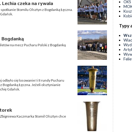
OKS 
 Lechia czeka na rywala
MOKS
 spotkanie Stomilu Olsztyn z Bogdanką Łęczna.
Kos
ą Gdańsk.
Kobi
Typy 
Wsz
z Bogdanką
Wia
Wyda
biletów na mecz Pucharu Polski z Bogdanką
Arty
Wyw
Feli
j odbyło się losowanie I i II rundy Pucharu
 z Bogdanką Łęczna. Jeżeli olsztynianie
Lechię Gdańsk.
torek
a Zbigniewa Kaczmarka Stomil Olsztyn chce