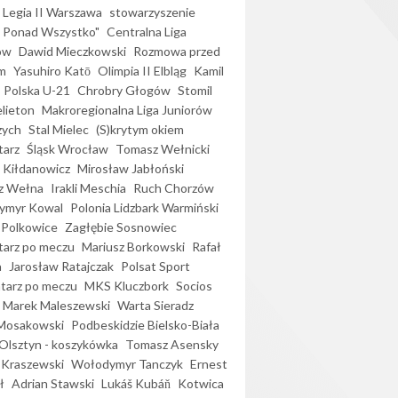
Legia II Warszawa
stowarzyszenie
l Ponad Wszystko"
Centralna Liga
ów
Dawid Mieczkowski
Rozmowa przed
m
Yasuhiro Katō
Olimpia II Elbląg
Kamil
Polska U-21
Chrobry Głogów
Stomil
elieton
Makroregionalna Liga Juniorów
zych
Stal Mielec
(S)krytym okiem
arz
Śląsk Wrocław
Tomasz Wełnicki
 Kiłdanowicz
Mirosław Jabłoński
z Wełna
Irakli Meschia
Ruch Chorzów
ymyr Kowal
Polonia Lidzbark Warmiński
 Polkowice
Zagłębie Sosnowiec
arz po meczu
Mariusz Borkowski
Rafał
a
Jarosław Ratajczak
Polsat Sport
arz po meczu
MKS Kluczbork
Socios
Marek Maleszewski
Warta Sieradz
Mosakowski
Podbeskidzie Bielsko-Biała
 Olsztyn - koszykówka
Tomasz Asensky
 Kraszewski
Wołodymyr Tanczyk
Ernest
ł
Adrian Stawski
Lukáš Kubáň
Kotwica