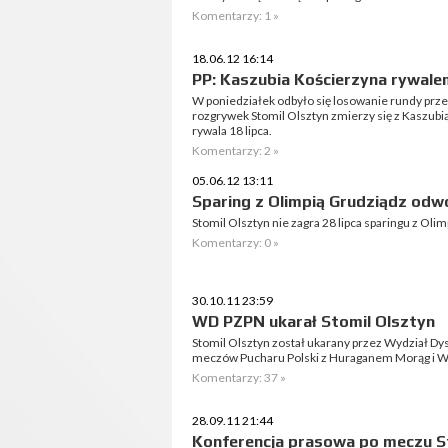
Komentarzy: 1 »
18.06.12 16:14
PP: Kaszubia Kościerzyna rywale
W poniedziałek odbyło się losowanie rundy prze
rozgrywek Stomil Olsztyn zmierzy się z Kaszubi
rywala 18 lipca.
Komentarzy: 2 »
05.06.12 13:11
Sparing z Olimpią Grudziądz odw
Stomil Olsztyn nie zagra 28 lipca sparingu z Oli
Komentarzy: 0 »
30.10.11 23:59
WD PZPN ukarał Stomil Olsztyn
Stomil Olsztyn został ukarany przez Wydział Dy
meczów Pucharu Polski z Huraganem Morąg i 
Komentarzy: 37 »
28.09.11 21:44
Konferencja prasowa po meczu S