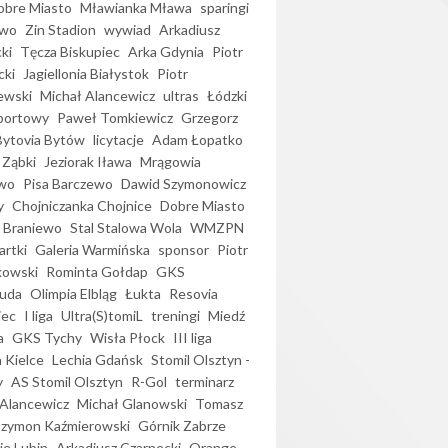
bre Miasto
Mławianka Mława
sparingi
ewo
Zin Stadion
wywiad
Arkadiusz
ki
Tęcza Biskupiec
Arka Gdynia
Piotr
cki
Jagiellonia Białystok
Piotr
ewski
Michał Alancewicz
ultras
Łódzki
portowy
Paweł Tomkiewicz
Grzegorz
Bytovia Bytów
licytacje
Adam Łopatko
 Ząbki
Jeziorak Iława
Mrągowia
wo
Pisa Barczewo
Dawid Szymonowicz
y
Chojniczanka Chojnice
Dobre Miasto
 Braniewo
Stal Stalowa Wola
WMZPN
artki
Galeria Warmińska
sponsor
Piotr
kowski
Rominta Gołdap
GKS
uda
Olimpia Elbląg
Łukta
Resovia
iec
I liga
Ultra(S)tomiL
treningi
Miedź
a
GKS Tychy
Wisła Płock
III liga
 Kielce
Lechia Gdańsk
Stomil Olsztyn -
y
AS Stomil Olsztyn
R-Gol
terminarz
Alancewicz
Michał Glanowski
Tomasz
Szymon Kaźmierowski
Górnik Zabrze
ie Lubin
Arkadiusz Czarnecki
Orange