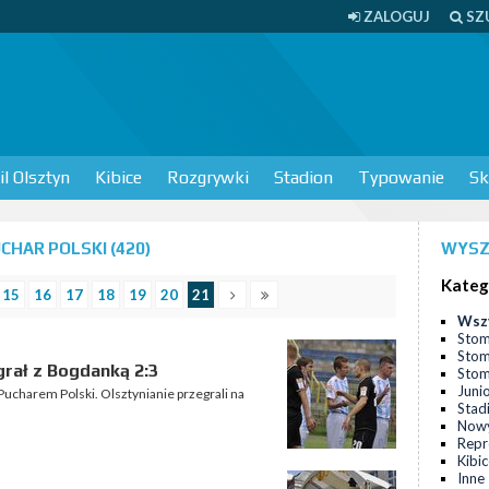
ZALOGUJ
SZ
l Olsztyn
Kibice
Rozgrywki
Stadion
Typowanie
Sk
HAR POLSKI (420)
WYSZ
Kateg
15
16
17
18
19
20
21
Wsz
Stom
Stom
grał z Bogdanką 2:3
Stomi
Juni
Pucharem Polski. Olsztynianie przegrali na
Stad
Nowy
Repr
Kibi
Inne