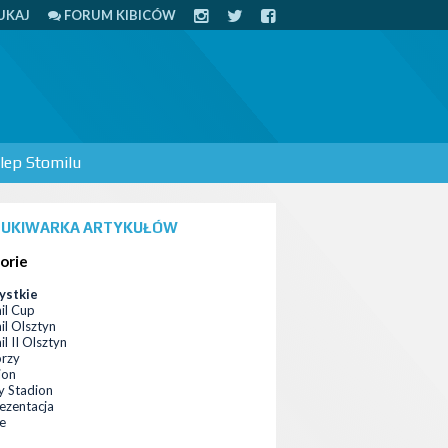
UKAJ
FORUM KIBICÓW
lep Stomilu
UKIWARKA ARTYKUŁÓW
orie
ystkie
il Cup
il Olsztyn
l II Olsztyn
orzy
ion
 Stadion
ezentacja
ce