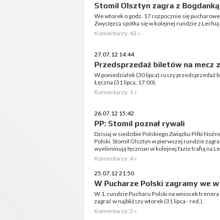
Stomil Olsztyn zagra z Bogdanką.
We wtorek o godz. 17 rozpocznie się pucharowe
Zwycięzca spotka się w kolejnej rundzie z Lechi
Komentarzy: 43 »
27.07.12 14:44
Przedsprzedaż biletów na mecz 
W poniedziałek (30 lipca) ruszy przedsprzedaż 
Łęczna (31 lipca, 17:00).
Komentarzy: 1 »
26.07.12 15:42
PP: Stomil poznał rywali
Dzisiaj w siedzibie Polskiego Związku Piłki Nożne
Polski. Stomil Olsztyn w pierwszej rundzie zagra
wyeliminują łęcznian w kolejnej fazie trafią na 
Komentarzy: 4 »
25.07.12 21:50
W Pucharze Polski zagramy we w
W 1. rundzie Pucharu Polski na wniosek trener
zagrać w najbliższy wtorek (31 lipca - red.).
Komentarzy: 2 »