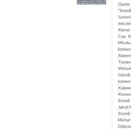
Opole
"Stomi
Junior
mecze
Kiereś
Cup
f
Młods
koment
Robert
Tomas
Wołod
Górnik
koment
Kujaw
Koment
Stomil
Jakub 
Stomil
Michał
Dzięcio