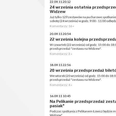
22.09.11 20:12
24 września ostatnia przedsprze
Widzew
Już tylko 129 zestawów na pucharowe spotkani
sobotę (24 września) w godz. 9:00 - 11:00 odbędz
Komentarzy: 16 »
20.09.11 20:54
22 września kolejna przedsprzed
W czwartek (22 września) od godz. 15:00 do 18:
przedsprzedaż "zestawu na Widzew".
Komentarzy: 3 »
18.09.11 22:56
20 września przedsprzedaż bilet
We wtorek (20 września) od godz. 15:00 do 18:0
przedsprzedaż "zestawu na Widzew".
Komentarzy: 4 »
16.09.11 10:45
Na Pelikanie przedsprzedaż zesta
pasiak"
Podczas spotkania z Pelikanem Łowicz będzie m
Widzew".