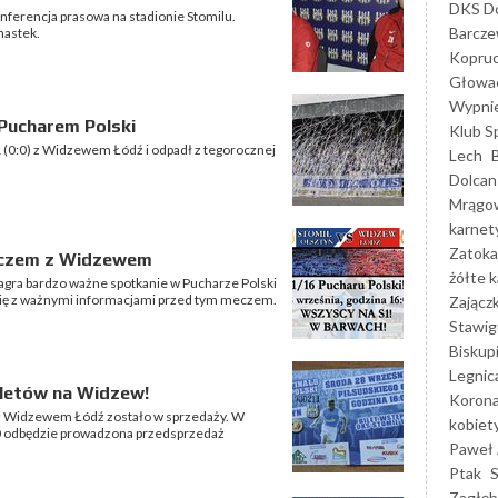
DKS Do
nferencja prasowa na stadionie Stomilu.
Barcz
nastek.
Kopruc
Głowa
Wypni
Pucharem Polski
Klub S
1 (0:0) z Widzewem Łódź i odpadł z tegorocznej
Lech
Dolcan
Mrągo
karnet
Zatoka
meczem z Widzewem
żółte k
 zagra bardzo ważne spotkanie w Pucharze Polski
ię z ważnymi informacjami przed tym meczem.
Zającz
Stawig
Biskup
Legnic
iletów na Widzew!
Korona
 z Widzewem Łódź zostało w sprzedaży. W
kobiet
:00 odbędzie prowadzona przedsprzedaż
Paweł 
Ptak
Zagłęb