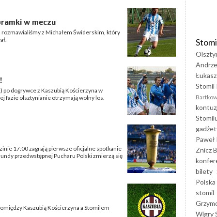
 bramki w meczu
n rozmawialiśmy z Michałem Świderskim, który
ał.
Stomi
Olszty
Andrze
Łukasz
!
Stomil 
1:1) po dogrywce z Kaszubią Kościerzyna w
Bartkow
j fazie olsztynianie otrzymają wolny los.
kontuz
Stomil
gadżet
Paweł 
dzinie 17:00 zagrają pierwsze oficjalne spotkanie
Znicz B
rundy przedwstępnej Pucharu Polski zmierzą się
konfer
bilety
Polska
stomil-
Grzym
pomiędzy Kaszubią Kościerzyna a Stomilem
Wigry 