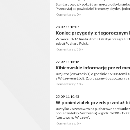
Standardowo jak po każdym meczu odbyła się ko
Przeczytaj co powiedzieli trenerzy obydwu jede
Komentarzy: 0 »
28.09.11 18:07
Koniec przygody z tegorocznym 
W meczu 1/16 finału Stomil Olsztyn przegrał 0:
edycji Pucharu Polski.
Komentarzy: 38 »
27.09.11 15:18
Kibicowskie informację przed 
Już jutro (28 września) o godzinie 16:00 Stomil
z Widzewem Łódź. Zapraszamy do zapoznania s
Komentarzy: 10 »
25.09.11 10:45
W poniedziałek przedsprzedaż b
Już tylko 78 zestawów na pucharowe spotkanie
poniedziałek (26 września) w godz. 16:00 - 19
"zestawu na Widzew".
Komentarzy: 6 »