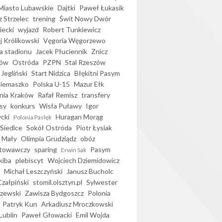
iasto Lubawskie
Dajtki
Paweł Łukasik
 Strzelec
trening
Świt Nowy Dwór
ecki
wyjazd
Robert Tunkiewicz
j Królikowski
Vęgoria Węgorzewo
 stadionu
Jacek Płuciennik
Znicz
ków
Ostróda
PZPN
Stal Rzeszów
Jegliński
Start Nidzica
Błękitni Pasym
Siemaszko
Polska U-15
Mazur Ełk
nia Kraków
Rafał Remisz
transfery
sy
konkurs
Wisła Puławy
Igor
ycki
Huragan Morąg
Polonia Pasłęk
Siedlce
Sokół Ostróda
Piotr Łysiak
 Mały
Olimpia Grudziądz
obóz
otowawczy
sparing
Pasym
Erwin Sak
kiba
plebiscyt
Wojciech Dziemidowicz
Michał Leszczyński
Janusz Bucholc
Czałpiński
stomil.olsztyn.pl
Sylwester
zewski
Zawisza Bydgoszcz
Polonia
Patryk Kun
Arkadiusz Mroczkowski
Lublin
Paweł Głowacki
Emil Wojda