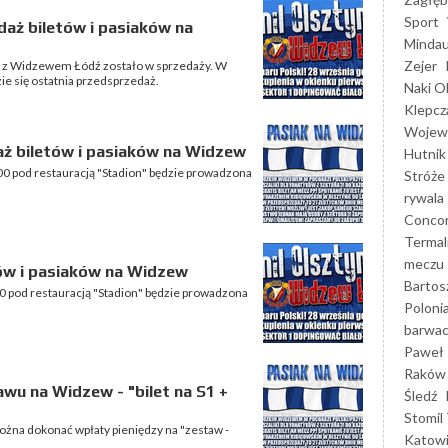
Sport
daż biletów i pasiaków na
Mindau
Zejer
e z Widzewem Łódź zostało w sprzedaży. W
ie się ostatnia przedsprzedaż.
Naki O
Klepcz
Wojewó
aż biletów i pasiaków na Widzew
Hutnik
00 pod restauracją "Stadion" będzie prowadzona
Stróże
rywala
Concor
Termal
meczu
ów i pasiaków na Widzew
Bartos
0 pod restauracją "Stadion" będzie prowadzona
Poloni
barwac
Paweł 
Raków
wu na Widzew - "bilet na S1 +
Śledź
Stomil 
ożna dokonać wpłaty pieniędzy na "zestaw -
Katow