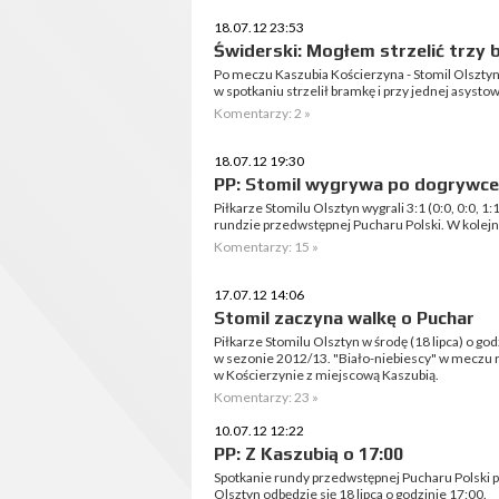
18.07.12 23:53
Świderski: Mogłem strzelić trzy
Po meczu Kaszubia Kościerzyna - Stomil Olszty
w spotkaniu strzelił bramkę i przy jednej asystow
Komentarzy: 2 »
18.07.12 19:30
PP: Stomil wygrywa po dogrywce
Piłkarze Stomilu Olsztyn wygrali 3:1 (0:0, 0:0, 
rundzie przedwstępnej Pucharu Polski. W kolejne
Komentarzy: 15 »
17.07.12 14:06
Stomil zaczyna walkę o Puchar
Piłkarze Stomilu Olsztyn w środę (18 lipca) o go
w sezonie 2012/13. "Biało-niebiescy" w meczu 
w Kościerzynie z miejscową Kaszubią.
Komentarzy: 23 »
10.07.12 12:22
PP: Z Kaszubią o 17:00
Spotkanie rundy przedwstępnej Pucharu Polski 
Olsztyn odbędzie się 18 lipca o godzinie 17:00.