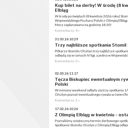
Kup bilet na derby! W środę (8 kw
Elbląg
W środę po świętach (8 kwietnia 2026 roku) Stom
Wojewódzkiego Pucharu Polski z Olimpią Elbląg. N
Mecz zaplanowano na godzinę 18:30!
Komentarzy: 4 »
31.03.26 10:29
Trzy najbliższe spotkania Stomil
Piłkarze Stomilu Olsztyn trzy najbliższe spotkan
odbędą się w ramach IV ligi, a jedno w Wojewód
Komentarzy: 0 »
02.03.26 11:17
Tęcza Biskupiec ewentualnym r
Polski
W miniony weekend odbyły się trzy spotkania 1/
Olsztyn poznał ewentualnego rywala w ćwierćfin
Komentarzy: 2 »
17.02.26 10:26
Z Olimpią Elbląg w kwietniu - ost
Poznaliśmy ostateczny termin derbowego spotk
Spotkanie Stomilu Olsztyn z Olimpią Elbląg odbęd