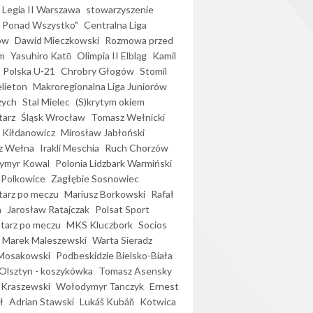
Legia II Warszawa
stowarzyszenie
l Ponad Wszystko"
Centralna Liga
ów
Dawid Mieczkowski
Rozmowa przed
m
Yasuhiro Katō
Olimpia II Elbląg
Kamil
Polska U-21
Chrobry Głogów
Stomil
elieton
Makroregionalna Liga Juniorów
zych
Stal Mielec
(S)krytym okiem
arz
Śląsk Wrocław
Tomasz Wełnicki
 Kiłdanowicz
Mirosław Jabłoński
z Wełna
Irakli Meschia
Ruch Chorzów
ymyr Kowal
Polonia Lidzbark Warmiński
 Polkowice
Zagłębie Sosnowiec
arz po meczu
Mariusz Borkowski
Rafał
a
Jarosław Ratajczak
Polsat Sport
arz po meczu
MKS Kluczbork
Socios
Marek Maleszewski
Warta Sieradz
Mosakowski
Podbeskidzie Bielsko-Biała
 Olsztyn - koszykówka
Tomasz Asensky
 Kraszewski
Wołodymyr Tanczyk
Ernest
ł
Adrian Stawski
Lukáš Kubáň
Kotwica