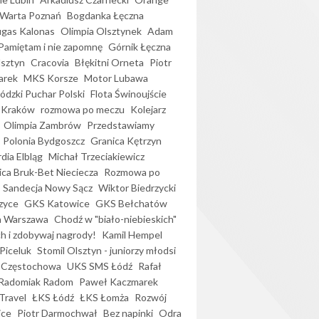
Warta Poznań
Bogdanka Łęczna
gas Kalonas
Olimpia Olsztynek
Adam
Pamiętam i nie zapomnę
Górnik Łęczna
lsztyn
Cracovia
Błękitni Orneta
Piotr
arek
MKS Korsze
Motor Lubawa
dzki Puchar Polski
Flota Świnoujście
 Kraków
rozmowa po meczu
Kolejarz
Olimpia Zambrów
Przedstawiamy
Polonia Bydgoszcz
Granica Kętrzyn
dia Elbląg
Michał Trzeciakiewicz
ica Bruk-Bet Nieciecza
Rozmowa po
Sandecja Nowy Sącz
Wiktor Biedrzycki
zyce
GKS Katowice
GKS Bełchatów
a Warszawa
Chodź w "biało-niebieskich"
h i zdobywaj nagrody!
Kamil Hempel
Piceluk
Stomil Olsztyn - juniorzy młodsi
 Częstochowa
UKS SMS Łódź
Rafał
Radomiak Radom
Paweł Kaczmarek
Travel
ŁKS Łódź
ŁKS Łomża
Rozwój
ice
Piotr Darmochwał
Bez napinki
Odra