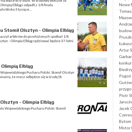
e na walce w IV lidze. W środowy wieczór (8
Nowe M
limpią Elbląg i odpadli z 1/8 finału
o blisko 3 tysiące...
Tomasz
Mazowi
Andrze
 Stomil Olsztyn - Olimpia Elbląg
budowa
czył arbitrów do przełożonych spotkań 1/8
Prusz
tyn - Olimpia Elbląg sędziować będzie 37-letni
Łukasz 
Artur 
Garbar
konkur
 Olimpią Elbląg
Biedrz
 Wojewódzkiego Pucharu Polski. Stomil Olsztyn
Pogoń 
pominamy, że mecz odbędzie się w środę (8
Gutów
przyg
Piotr S
Jarocin
lsztyn - Olimpia Elbląg
Jacek 
ału Wojewódzkiego Pucharu Polski: Stomil
Czeres
Bytom
Motor 