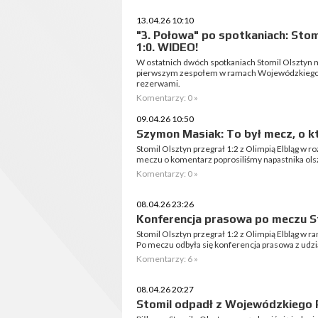
13.04.26 10:10
"3. Połowa" po spotkaniach: Stomil
1:0. WIDEO!
W ostatnich dwóch spotkaniach Stomil Olsztyn mi
pierwszym zespołem w ramach Wojewódzkiego Puc
rezerwami.
Komentarzy: 0 »
09.04.26 10:50
Szymon Masiak: To był mecz, o k
Stomil Olsztyn przegrał 1:2 z Olimpią Elbląg w
meczu o komentarz poprosiliśmy napastnika ols
Komentarzy: 0 »
08.04.26 23:26
Konferencja prasowa po meczu Sto
Stomil Olsztyn przegrał 1:2 z Olimpią Elbląg w 
Po meczu odbyła się konferencja prasowa z ud
Komentarzy: 6 »
08.04.26 20:27
Stomil odpadł z Wojewódzkiego P