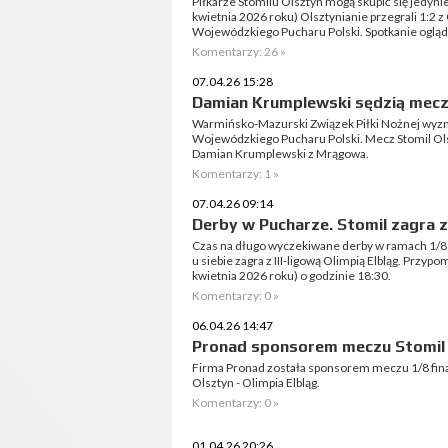
Piłkarze Stomilu Olsztyn mogą skupić się jedyni
kwietnia 2026 roku) Olsztynianie przegrali 1:2 z O
Wojewódzkiego Pucharu Polski. Spotkanie oglądał
Komentarzy: 26 »
07.04.26 15:28
Damian Krumplewski sędzią meczu
Warmińsko-Mazurski Związek Piłki Nożnej wyzna
Wojewódzkiego Pucharu Polski. Mecz Stomil Olsz
Damian Krumplewski z Mrągowa.
Komentarzy: 1 »
07.04.26 09:14
Derby w Pucharze. Stomil zagra z
Czas na długo wyczekiwane derby w ramach 1/8
u siebie zagra z III-ligową Olimpią Elbląg. Przy
kwietnia 2026 roku) o godzinie 18:30.
Komentarzy: 0 »
06.04.26 14:47
Pronad sponsorem meczu Stomil O
Firma Pronad została sponsorem meczu 1/8 fin
Olsztyn - Olimpia Elbląg.
Komentarzy: 0 »
01.04.26 20:26