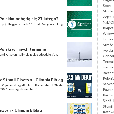
Sport
Mindau
Zejer
olskim odbędą się 27 lutego?
Naki O
limpią Elbląg w ramach 1/8 finału Wojewódzkiego
Klepcz
Wojewó
Hutnik
Stróże
lski w innych terminie
rywala
il Olsztyn - Olimpia Elbląg odbędzie się w
Concor
Termal
meczu
Bartos
Poloni
 Stomil Olsztyn - Olimpia Elbląg
barwac
8 Wojewódzkiego Pucharu Polski: Stomil Olsztyn
 2026 roku o godzinie 16:30.
Paweł 
Raków
Śledź
Stomil 
ztyn - Olimpia Elbląg
Katow