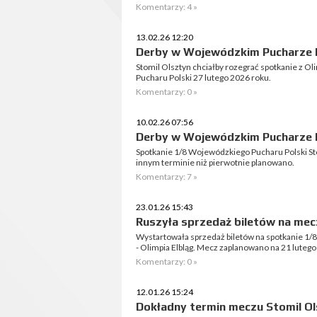
Komentarzy: 4 »
13.02.26 12:20
Derby w Wojewódzkim Pucharze P
Stomil Olsztyn chciałby rozegrać spotkanie z O
Pucharu Polski 27 lutego 2026 roku.
Komentarzy: 0 »
10.02.26 07:56
Derby w Wojewódzkim Pucharze Po
Spotkanie 1/8 Wojewódzkiego Pucharu Polski Stom
innym terminie niż pierwotnie planowano.
Komentarzy: 7 »
23.01.26 15:43
Ruszyła sprzedaż biletów na mecz
Wystartowała sprzedaż biletów na spotkanie 1/
- Olimpia Elbląg. Mecz zaplanowano na 21 lutego
Komentarzy: 0 »
12.01.26 15:24
Dokładny termin meczu Stomil Ols