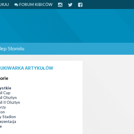
UKAJ
FORUM KIBICÓW
lep Stomilu
UKIWARKA ARTYKUŁÓW
orie
ystkie
il Cup
il Olsztyn
l II Olsztyn
orzy
ion
 Stadion
ezentacja
ce