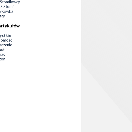
Stomilowcy
 Stomil
zykówka
ety
artykułów
ystkie
domość
rzenie
kuł
iad
eton