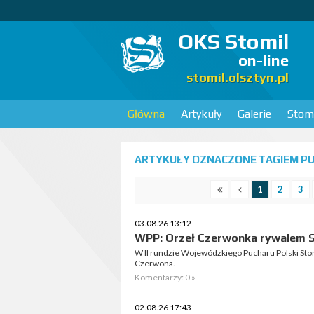
OKS Stomil
on-line
stomil.olsztyn.pl
Główna
Artykuły
Galerie
Stomi
ARTYKUŁY OZNACZONE TAGIEM PUC
1
2
3
03.08.26 13:12
WPP: Orzeł Czerwonka rywalem S
W II rundzie Wojewódzkiego Pucharu Polski Sto
Czerwona.
Komentarzy: 0 »
02.08.26 17:43