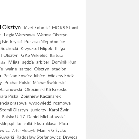
l Olsztyn
Józef Łobocki
MOKS Stomil
n
Legia Warszawa
Warmia Olsztyn
j Biedrzycki
Puszcza Niepołomice
 Suchocki
Krzysztof Filipek
II liga
II Olsztyn
GKS Wikielec
Bartosz
IV liga
sędzia
arbiter
Dominik Kun
ski
je
walne
zarząd
Olsztyn
stadion
u
Pelikan Łowicz
kibice
Widzew Łódź
y
Puchar Polski
Michał Świderski
Baranowski
Okocimski KS Brzesko
iała Piska
Zbigniew Kaczmarek
encja prasowa
wypowiedź
rozmowa
Stomil Olsztyn - juniorzy
Karol Żwir
Polska U-17
Daniel Michałowski
sklep.pl
koszulki
Ekstraklasa
Piotr
owicz
Mamry Giżycko
Artur Aluszyk
Suwałki
Radosław Stefanowicz
Drwęca