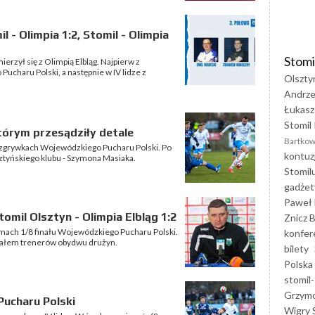
 - Olimpia 1:2, Stomil - Olimpia
Stomi
erzył się z Olimpią Elbląg. Najpierw z
haru Polski, a następnie w IV lidze z
Olszty
Andrze
Łukasz
Stomil 
tórym przesądziły detale
Bartkow
 rozgrywkach Wojewódzkiego Pucharu Polski. Po
kontuz
ztyńskiego klubu - Szymona Masiaka.
Stomil
gadżet
Paweł 
mil Olsztyn - Olimpia Elbląg 1:2
Znicz B
ramach 1/8 finału Wojewódzkiego Pucharu Polski.
konfer
ziałem trenerów obydwu drużyn.
bilety
Polska
stomil-
Grzym
ucharu Polski
Wigry 