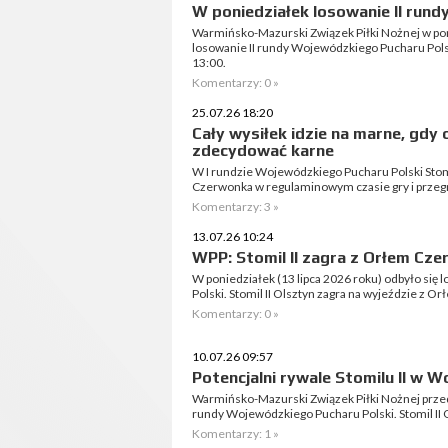
W poniedziałek losowanie II run
Warmińsko-Mazurski Związek Piłki Nożnej w pon
losowanie II rundy Wojewódzkiego Pucharu Polsk
13:00.
Komentarzy: 0 »
25.07.26 18:20
Cały wysiłek idzie na marne, gdy 
zdecydować karne
W I rundzie Wojewódzkiego Pucharu Polski Stom
Czerwonka w regulaminowym czasie gry i przegr
Komentarzy: 3 »
13.07.26 10:24
WPP: Stomil II zagra z Orłem Cz
W poniedziałek (13 lipca 2026 roku) odbyło się
Polski. Stomil II Olsztyn zagra na wyjeździe z 
Komentarzy: 0 »
10.07.26 09:57
Potencjalni rywale Stomilu II w 
Warmińsko-Mazurski Związek Piłki Nożnej przeds
rundy Wojewódzkiego Pucharu Polski. Stomil II 
Komentarzy: 1 »