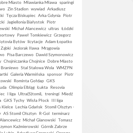
bre Miasto
Mławianka Mława
sparingi
ewo
Zin Stadion
wywiad
Arkadiusz
ki
Tęcza Biskupiec
Arka Gdynia
Piotr
cki
Jagiellonia Białystok
Piotr
ewski
Michał Alancewicz
ultras
Łódzki
portowy
Paweł Tomkiewicz
Grzegorz
Bytovia Bytów
licytacje
Adam Łopatko
 Ząbki
Jeziorak Iława
Mrągowia
wo
Pisa Barczewo
Dawid Szymonowicz
y
Chojniczanka Chojnice
Dobre Miasto
 Braniewo
Stal Stalowa Wola
WMZPN
artki
Galeria Warmińska
sponsor
Piotr
kowski
Rominta Gołdap
GKS
uda
Olimpia Elbląg
Łukta
Resovia
iec
I liga
Ultra(S)tomiL
treningi
Miedź
a
GKS Tychy
Wisła Płock
III liga
 Kielce
Lechia Gdańsk
Stomil Olsztyn -
y
AS Stomil Olsztyn
R-Gol
terminarz
Alancewicz
Michał Glanowski
Tomasz
Szymon Kaźmierowski
Górnik Zabrze
ie Lubin
Arkadiusz Czarnecki
Orange