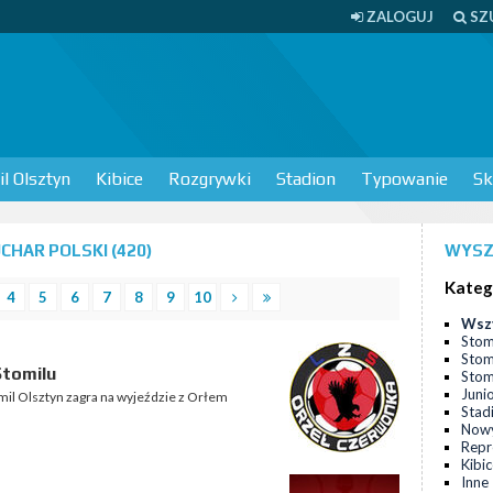
ZALOGUJ
SZ
l Olsztyn
Kibice
Rozgrywki
Stadion
Typowanie
Sk
HAR POLSKI (420)
WYSZ
Kateg
4
5
6
7
8
9
10
Wsz
Stom
Stom
tomilu
Stomi
Juni
mil Olsztyn zagra na wyjeździe z Orłem
Stad
Nowy
Repr
Kibi
Inne