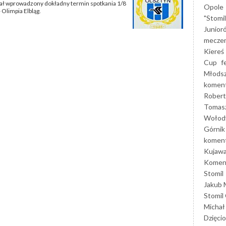
tał wprowadzony dokładny termin spotkania 1/8
Opole
Olimpia Elbląg.
"Stomi
Junior
mecze
Kiereś
Cup
f
Młods
koment
Robert
Tomas
Wołod
Górnik
koment
Kujaw
Koment
Stomil
Jakub 
Stomil
Michał
Dzięcio