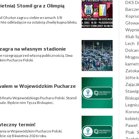
DKS Do
ietnia) Stomil gra z Olimpią
Barcz
Kopruc
il Olsztyn zagra u siebie w ramach 1/8
ie odkładajcie na ostatnią chwilę kupna biletu.
Głowa
Wypni
Klub S
Lech
 zagra na własnym stadionie
Dolcan
ie rozegrają przed własną publicznością. Dwa
Mrągo
zkim Pucharze Polski.
karnet
Zatoka
żółte k
Zającz
ywalem w Wojewódzkim Pucharze
Stawig
Biskup
8 finału Wojewódzkiego Pucharu Polski. Stomil
ale. Będzie nim Tęcza Biskupiec.
Legnic
Korona
kobiet
ateczny termin!
Paweł 
ania w Wojewódzkim Pucharze Polski.
Ptak
zie się 8 kwietnia 2026 roku.
Zagłęb