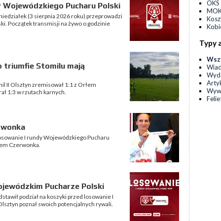
OKS 
dy Wojewódzkiego Pucharu Polski
MOKS
iedziałek (3 sierpnia 2026 roku) przeprowadzi
Kos
i. Początek transmisji na żywo o godzinie
Kobi
Typy 
Wsz
o triumfie Stomilu mają
Wia
Wyda
Arty
il II Olsztyn zremisował 1:1 z Orłem
Wyw
ał 1:3 w rzutach karnych.
Feli
erwonka
 losowanie I rundy Wojewódzkiego Pucharu
Orłem Czerwonka.
Wojewódzkim Pucharze Polski
tawił podział na koszyki przed losowanie I
Olsztyn poznał swoich potencjalnych rywali.