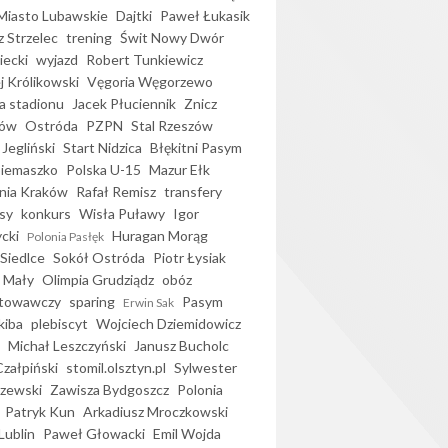
iasto Lubawskie
Dajtki
Paweł Łukasik
 Strzelec
trening
Świt Nowy Dwór
ecki
wyjazd
Robert Tunkiewicz
j Królikowski
Vęgoria Węgorzewo
 stadionu
Jacek Płuciennik
Znicz
ków
Ostróda
PZPN
Stal Rzeszów
Jegliński
Start Nidzica
Błękitni Pasym
Siemaszko
Polska U-15
Mazur Ełk
nia Kraków
Rafał Remisz
transfery
sy
konkurs
Wisła Puławy
Igor
ycki
Huragan Morąg
Polonia Pasłęk
Siedlce
Sokół Ostróda
Piotr Łysiak
 Mały
Olimpia Grudziądz
obóz
otowawczy
sparing
Pasym
Erwin Sak
kiba
plebiscyt
Wojciech Dziemidowicz
Michał Leszczyński
Janusz Bucholc
Czałpiński
stomil.olsztyn.pl
Sylwester
zewski
Zawisza Bydgoszcz
Polonia
Patryk Kun
Arkadiusz Mroczkowski
Lublin
Paweł Głowacki
Emil Wojda