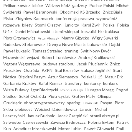
Pelikan Łowicz
kibice
Widzew Łódź
gadżety
Puchar Polski
Michał
Świderski
Paweł Baranowski
Okocimski KS Brzesko
Znicz Biała
Piska
Zbigniew Kaczmarek
konferencja prasowa
wypowiedź
rozmowa
bilety
Stomil Olsztyn - juniorzy
Karol Żwir
Polska
Polska
U-17
Daniel Michałowski
stomil-sklep.pl
koszulki
Ekstraklasa
Piotr Grzymowicz
Mamry Giżycko
Wigry Suwałki
Artur Aluszyk
Radosław Stefanowicz
Drwęca Nowe Miasto Lubawskie
Dajtki
Paweł Łukasik
Tomasz Strzelec
trening
Świt Nowy Dwór
Mazowiecki
wyjazd
Robert Tunkiewicz
Andrzej Królikowski
Vęgoria Węgorzewo
budowa stadionu
Jacek Płuciennik
Znicz
Pruszków
Ostróda
PZPN
Stal Rzeszów
Łukasz Jegliński
Start
Nidzica
Błękitni Pasym
Artur Siemaszko
Polska U-15
Mazur Ełk
Garbarnia Kraków
Rafał Remisz
transfery
konkursy
konkurs
Wisła Puławy
Igor Biedrzycki
Huragan Morąg
Pogoń
Polonia Pasłęk
Siedlce
Sokół Ostróda
Piotr Łysiak
Gutów Mały
Olimpia
Grudziądz
obóz przygotowawczy
sparing
Pasym
Piotr
Erwin Sak
Skiba
plebiscyt
Wojciech Dziemidowicz
Jarocin
Michał
Leszczyński
Janusz Bucholc
Jacek Czałpiński
stomil.olsztyn.pl
Sylwester Czereszewski
Zawisza Bydgoszcz
Polonia Bytom
Patryk
Kun
Arkadiusz Mroczkowski
Motor Lublin
Paweł Głowacki
Emil