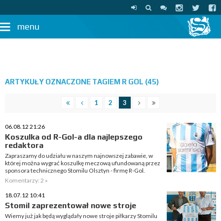
menu
ARTYKUŁY OZNACZONE TAGIEM R GOL (45)
1
2
3
06.08.12 21:26
Koszulka od R-Gol-a dla najlepszego
redaktora
Zapraszamy do udziału w naszym najnowszej zabawie, w
której można wygrać koszulkę meczową ufundowaną przez
sponsora technicznego Stomilu Olsztyn - firmę R-Gol.
Komentarzy: 2 »
18.07.12 10:41
Stomil zaprezentował nowe stroje
Wiemy już jak będą wyglądały nowe stroje piłkarzy Stomilu