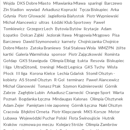
Wojda
DKS Dobre Miasto
Mławianka Mława
sparingi
Barczewo
Zin Stadion
wywiad
Arkadiusz Koprucki
Tęcza Biskupiec
Arka
Gdynia
Piotr Głowacki
Jagiellonia Białystok
Piotr Wypniewski
Michał Alancewicz
ultras
Łódzki Klub Sportowy
Paweł
Tomkiewicz
Grzegorz Lech
Bytovia Bytów
licytacje
Adam
Łopatko
Dolcan Ząbki
Jeziorak Iława
Mrągowia Mrągowo
Pisa
Barczewo
Dawid Szymonowicz
karnety
Chojniczanka Chojnice
Dobre Miasto
Zatoka Braniewo
Stal Stalowa Wola
WMZPN
żółte
kartki
Galeria Warmińska
sponsor
Piotr Zajączkowski
Rominta
Gołdap
GKS Stawiguda
Olimpia Elbląg
Łukta
Resovia
Biskupiec
I liga
Ultra(S)tomiL
treningi
Miedź Legnica
GKS Tychy
Wisła
Płock
III liga
Korona Kielce
Lechia Gdańsk
Stomil Olsztyn -
kobiety
AS Stomil Olsztyn
R-Gol
terminarz
Paweł Alancewicz
Michał Glanowski
Tomasz Ptak
Szymon Kaźmierowski
Górnik
Zabrze
Zagłębie Lubin
Arkadiusz Czarnecki
Orange Sport
Warta
Poznań
Bogdanka Łęczna
Mindaugas Kalonas
Olimpia Olsztynek
Adam Zejer
Pamiętam i nie zapomnę
Górnik Łęczna
Naki Olsztyn
Cracovia
Błękitni Orneta
Piotr Klepczarek
MKS Korsze
Motor
Lubawa
Wojewódzki Puchar Polski
Flota Świnoujście
Hutnik
Kraków
rozmowa po meczu
Kolejarz Stróże
Olimpia Zambrów