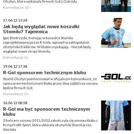
Olsztyn, które wykonała firma R-Gol z Ostródy.
Komentarzy: 13 »
27.06.12 11:28
Jak będą wyglądać nowe koszulki
Stomilu? Tajemnica
Igor Biedrzycki, trenując w koszulce Stomilu
zaprojektowanej przez R-Gola, wprawił w zakłopotanie
olsztyńskich kibiców. W klubie uspokajają. - Nie tak będą
wyglądać nowe stroje Stomilu.
Komentarzy: 0 »
19.06.12 17:38
R-Gol sponsorem technicznym klubu
Stomil Olsztyn poinformował w oficjalnym komunikacie, że
sponsorem technicznym klubu przez dwa najbliższe sezony
będzie firma R-Gol.
Komentarzy: 0 »
16.06.12 08:58
R-Gol ma być sponsorem technicznym
klubu
Z końcem sezonu 2011/2012 zakończyła się umowa klubu z
firmą Profit-Sport, która ubierała olsztyński Stomil przez
dwa lata.