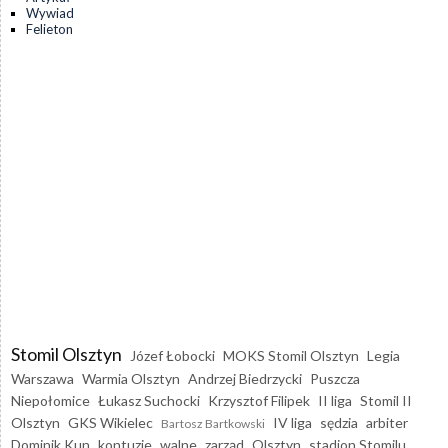
Wywiad
Felieton
Stomil Olsztyn
Józef Łobocki
MOKS Stomil Olsztyn
Legia
Warszawa
Warmia Olsztyn
Andrzej Biedrzycki
Puszcza
Niepołomice
Łukasz Suchocki
Krzysztof Filipek
II liga
Stomil II
Olsztyn
GKS Wikielec
IV liga
sędzia
arbiter
Bartosz Bartkowski
Dominik Kun
kontuzje
walne
zarząd
Olsztyn
stadion Stomilu