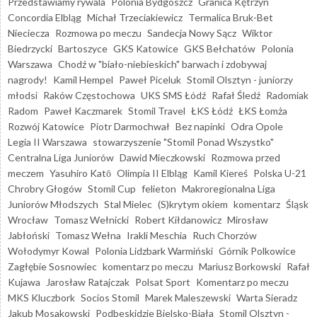
Przedstawiamy rywala
Polonia Bydgoszcz
Granica Kętrzyn
Concordia Elbląg
Michał Trzeciakiewicz
Termalica Bruk-Bet
Nieciecza
Rozmowa po meczu
Sandecja Nowy Sącz
Wiktor
Biedrzycki
Bartoszyce
GKS Katowice
GKS Bełchatów
Polonia
Warszawa
Chodź w "biało-niebieskich" barwach i zdobywaj
nagrody!
Kamil Hempel
Paweł Piceluk
Stomil Olsztyn - juniorzy
młodsi
Raków Częstochowa
UKS SMS Łódź
Rafał Śledź
Radomiak
Radom
Paweł Kaczmarek
Stomil Travel
ŁKS Łódź
ŁKS Łomża
Rozwój Katowice
Piotr Darmochwał
Bez napinki
Odra Opole
Legia II Warszawa
stowarzyszenie "Stomil Ponad Wszystko"
Centralna Liga Juniorów
Dawid Mieczkowski
Rozmowa przed
meczem
Yasuhiro Katō
Olimpia II Elbląg
Kamil Kiereś
Polska U-21
Chrobry Głogów
Stomil Cup
felieton
Makroregionalna Liga
Juniorów Młodszych
Stal Mielec
(S)krytym okiem
komentarz
Śląsk
Wrocław
Tomasz Wełnicki
Robert Kiłdanowicz
Mirosław
Jabłoński
Tomasz Wełna
Irakli Meschia
Ruch Chorzów
Wołodymyr Kowal
Polonia Lidzbark Warmiński
Górnik Polkowice
Zagłębie Sosnowiec
komentarz po meczu
Mariusz Borkowski
Rafał
Kujawa
Jarosław Ratajczak
Polsat Sport
Komentarz po meczu
MKS Kluczbork
Socios Stomil
Marek Maleszewski
Warta Sieradz
Jakub Mosakowski
Podbeskidzie Bielsko-Biała
Stomil Olsztyn -