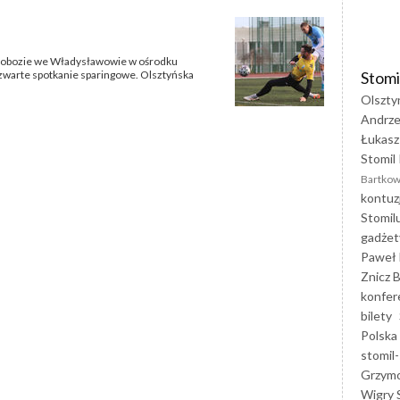
na obozie we Władysławowie w ośrodku
Stomi
zwarte spotkanie sparingowe. Olsztyńska
Olszty
Andrze
Łukasz
Stomil 
Bartkow
kontuz
Stomil
gadżet
Paweł 
Znicz B
konfer
bilety
Polska
stomil-
Grzym
Wigry 