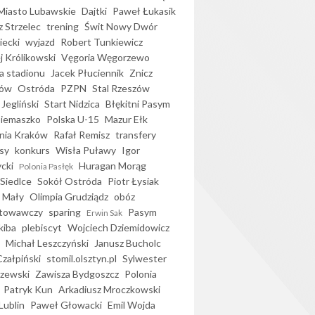
iasto Lubawskie
Dajtki
Paweł Łukasik
 Strzelec
trening
Świt Nowy Dwór
ecki
wyjazd
Robert Tunkiewicz
j Królikowski
Vęgoria Węgorzewo
 stadionu
Jacek Płuciennik
Znicz
ków
Ostróda
PZPN
Stal Rzeszów
Jegliński
Start Nidzica
Błękitni Pasym
Siemaszko
Polska U-15
Mazur Ełk
nia Kraków
Rafał Remisz
transfery
sy
konkurs
Wisła Puławy
Igor
ycki
Huragan Morąg
Polonia Pasłęk
Siedlce
Sokół Ostróda
Piotr Łysiak
 Mały
Olimpia Grudziądz
obóz
otowawczy
sparing
Pasym
Erwin Sak
kiba
plebiscyt
Wojciech Dziemidowicz
Michał Leszczyński
Janusz Bucholc
Czałpiński
stomil.olsztyn.pl
Sylwester
zewski
Zawisza Bydgoszcz
Polonia
Patryk Kun
Arkadiusz Mroczkowski
Lublin
Paweł Głowacki
Emil Wojda