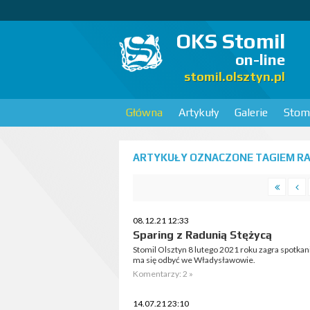
OKS Stomil
on-line
stomil.olsztyn.pl
Główna
Artykuły
Galerie
Stomi
ARTYKUŁY OZNACZONE TAGIEM RAD
08.12.21 12:33
Sparing z Radunią Stężycą
Stomil Olsztyn 8 lutego 2021 roku zagra spotkani
ma się odbyć we Władysławowie.
Komentarzy: 2 »
14.07.21 23:10