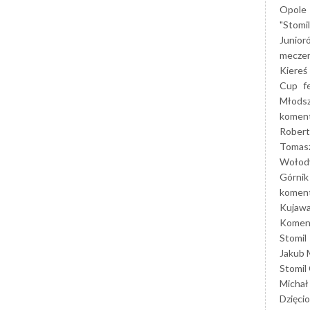
Opole
"Stomi
Junior
mecze
Kiereś
Cup
f
Młods
koment
Robert
Tomas
Wołod
Górnik
koment
Kujaw
Koment
Stomil
Jakub 
Stomil
Michał
Dzięcio