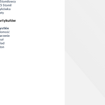
Stomilowcy
 Stomil
zykówka
ety
artykułów
ystkie
domość
rzenie
kuł
iad
eton