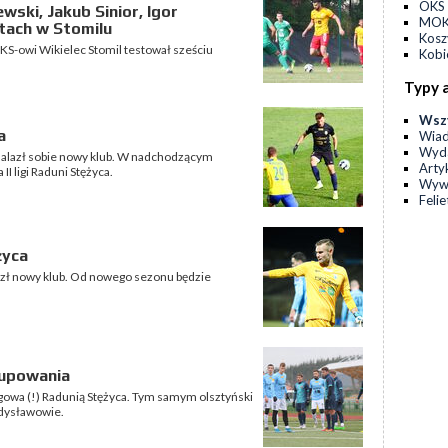
OKS 
ewski, Jakub Sinior, Igor
MOKS
stach w Stomilu
Kos
S-owi Wikielec Stomil testował sześciu
Kobi
Typy 
Wsz
a
Wia
Wyda
znalazł sobie nowy klub. W nadchodzącym
Arty
I ligi Raduni Stężyca.
Wyw
Feli
życa
azł nowy klub. Od nowego sezonu będzie
rupowania
ligowa (!) Radunią Stężyca. Tym samym olsztyński
dysławowie.