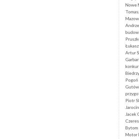
Nowe M
Tomasz
Mazowi
Andrze
budowa
Prusz
Łukasz 
Artur 
Garbar
konkur
Biedrz
Pogoń 
Gutów
przyg
Piotr S
Jarocin
Jacek 
Czeres
Bytom
Motor 