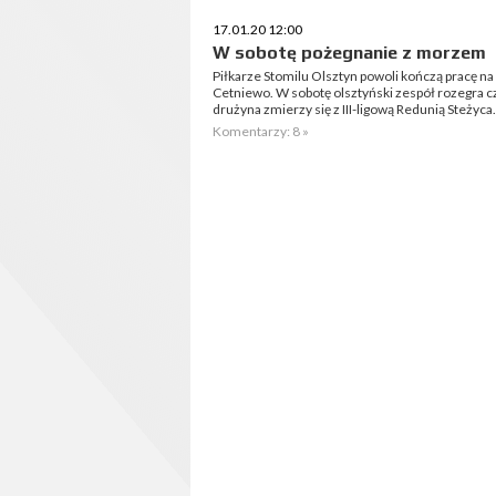
17.01.20 12:00
W sobotę pożegnanie z morzem
Piłkarze Stomilu Olsztyn powoli kończą pracę 
Cetniewo. W sobotę olsztyński zespół rozegra c
drużyna zmierzy się z III-ligową Redunią Steżyca.
Komentarzy: 8 »