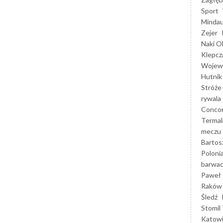
Sport
Mindau
Zejer
Naki O
Klepcz
Wojewó
Hutnik
Stróże
rywala
Concor
Termal
meczu
Bartos
Poloni
barwac
Paweł 
Raków
Śledź
Stomil 
Katow