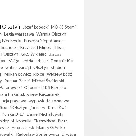
l Olsztyn
Józef Łobocki
MOKS Stomil
n
Legia Warszawa
Warmia Olsztyn
j Biedrzycki
Puszcza Niepołomice
 Suchocki
Krzysztof Filipek
II liga
II Olsztyn
GKS Wikielec
Bartosz
IV liga
sędzia
arbiter
Dominik Kun
ski
je
walne
zarząd
Olsztyn
stadion
u
Pelikan Łowicz
kibice
Widzew Łódź
y
Puchar Polski
Michał Świderski
Baranowski
Okocimski KS Brzesko
iała Piska
Zbigniew Kaczmarek
encja prasowa
wypowiedź
rozmowa
Stomil Olsztyn - juniorzy
Karol Żwir
Polska U-17
Daniel Michałowski
sklep.pl
koszulki
Ekstraklasa
Piotr
owicz
Mamry Giżycko
Artur Aluszyk
Suwałki
Radosław Stefanowicz
Drwęca