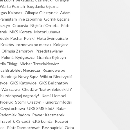
Warta Poznań
Bogdanka Łęczna
gas Kalonas
Olimpia Olsztynek
Adam
Pamiętam i nie zapomnę
Górnik Łęczna
lsztyn
Cracovia
Błękitni Orneta
Piotr
arek
MKS Korsze
Motor Lubawa
dzki Puchar Polski
Flota Świnoujście
 Kraków
rozmowa po meczu
Kolejarz
Olimpia Zambrów
Przedstawiamy
Polonia Bydgoszcz
Granica Kętrzyn
dia Elbląg
Michał Trzeciakiewicz
ica Bruk-Bet Nieciecza
Rozmowa po
Sandecja Nowy Sącz
Wiktor Biedrzycki
zyce
GKS Katowice
GKS Bełchatów
a Warszawa
Chodź w "biało-niebieskich"
h i zdobywaj nagrody!
Kamil Hempel
Piceluk
Stomil Olsztyn - juniorzy młodsi
 Częstochowa
UKS SMS Łódź
Rafał
Radomiak Radom
Paweł Kaczmarek
Travel
ŁKS Łódź
ŁKS Łomża
Rozwój
ice
Piotr Darmochwał
Bez napinki
Odra