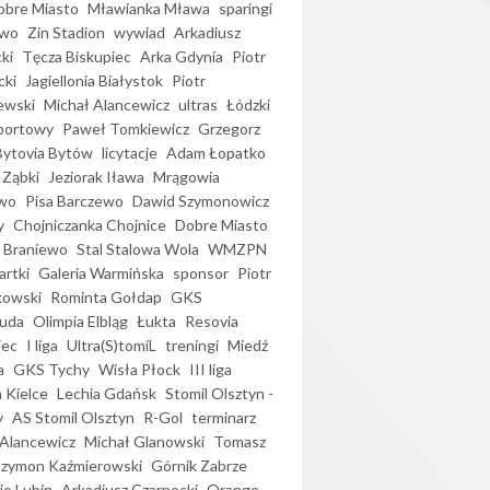
bre Miasto
Mławianka Mława
sparingi
ewo
Zin Stadion
wywiad
Arkadiusz
ki
Tęcza Biskupiec
Arka Gdynia
Piotr
cki
Jagiellonia Białystok
Piotr
ewski
Michał Alancewicz
ultras
Łódzki
portowy
Paweł Tomkiewicz
Grzegorz
Bytovia Bytów
licytacje
Adam Łopatko
 Ząbki
Jeziorak Iława
Mrągowia
wo
Pisa Barczewo
Dawid Szymonowicz
y
Chojniczanka Chojnice
Dobre Miasto
 Braniewo
Stal Stalowa Wola
WMZPN
artki
Galeria Warmińska
sponsor
Piotr
kowski
Rominta Gołdap
GKS
uda
Olimpia Elbląg
Łukta
Resovia
iec
I liga
Ultra(S)tomiL
treningi
Miedź
a
GKS Tychy
Wisła Płock
III liga
 Kielce
Lechia Gdańsk
Stomil Olsztyn -
y
AS Stomil Olsztyn
R-Gol
terminarz
Alancewicz
Michał Glanowski
Tomasz
Szymon Kaźmierowski
Górnik Zabrze
ie Lubin
Arkadiusz Czarnecki
Orange