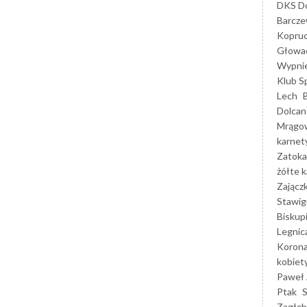
DKS Do
Barcz
Kopruc
Głowa
Wypni
Klub S
Lech
Dolcan
Mrągo
karnet
Zatoka
żółte k
Zającz
Stawig
Biskup
Legnic
Korona
kobiet
Paweł 
Ptak
Zagłęb