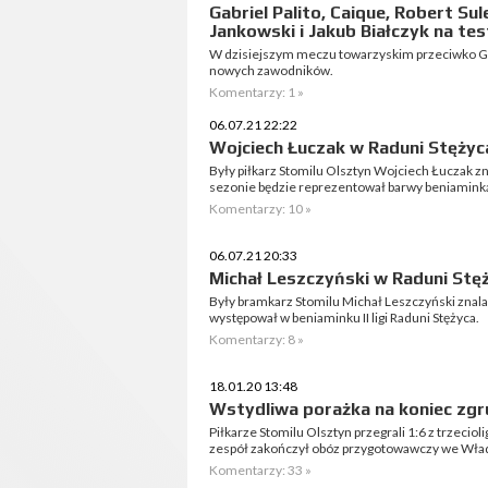
Gabriel Palito, Caique, Robert Sul
Jankowski i Jakub Białczyk na te
W dzisiejszym meczu towarzyskim przeciwko GK
nowych zawodników.
Komentarzy: 1 »
06.07.21 22:22
Wojciech Łuczak w Raduni Stężyc
Były piłkarz Stomilu Olsztyn Wojciech Łuczak 
sezonie będzie reprezentował barwy beniaminka I
Komentarzy: 10 »
06.07.21 20:33
Michał Leszczyński w Raduni Stę
Były bramkarz Stomilu Michał Leszczyński znal
występował w beniaminku II ligi Raduni Stężyca.
Komentarzy: 8 »
18.01.20 13:48
Wstydliwa porażka na koniec zg
Piłkarze Stomilu Olsztyn przegrali 1:6 z trzecio
zespół zakończył obóz przygotowawczy we Wła
Komentarzy: 33 »