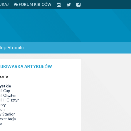
UKAJ
FORUM KIBICÓW
lep Stomilu
UKIWARKA ARTYKUŁÓW
orie
ystkie
il Cup
il Olsztyn
l II Olsztyn
orzy
ion
 Stadion
ezentacja
ce