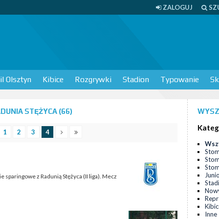
ZALOGUJ
SZ
l Olsztyn
Kibice
Rozgrywki
Stadion
Typowanie
Sk
UNIA STĘŻYCA (66)
WYSZ
Kateg
1
2
3
4
Wsz
Stom
Stom
Stomi
Juni
e sparingowe z Radunią Stężyca (II liga). Mecz
Stad
Nowy
Repr
Kibi
Inne