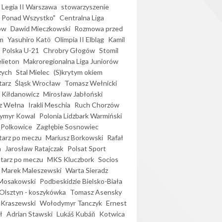
Legia II Warszawa
stowarzyszenie
l Ponad Wszystko"
Centralna Liga
ów
Dawid Mieczkowski
Rozmowa przed
m
Yasuhiro Katō
Olimpia II Elbląg
Kamil
Polska U-21
Chrobry Głogów
Stomil
elieton
Makroregionalna Liga Juniorów
zych
Stal Mielec
(S)krytym okiem
arz
Śląsk Wrocław
Tomasz Wełnicki
 Kiłdanowicz
Mirosław Jabłoński
z Wełna
Irakli Meschia
Ruch Chorzów
ymyr Kowal
Polonia Lidzbark Warmiński
 Polkowice
Zagłębie Sosnowiec
arz po meczu
Mariusz Borkowski
Rafał
a
Jarosław Ratajczak
Polsat Sport
arz po meczu
MKS Kluczbork
Socios
Marek Maleszewski
Warta Sieradz
Mosakowski
Podbeskidzie Bielsko-Biała
 Olsztyn - koszykówka
Tomasz Asensky
 Kraszewski
Wołodymyr Tanczyk
Ernest
ł
Adrian Stawski
Lukáš Kubáň
Kotwica