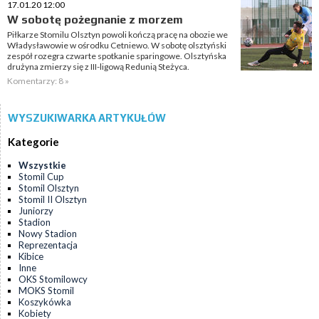
17.01.20 12:00
W sobotę pożegnanie z morzem
Piłkarze Stomilu Olsztyn powoli kończą pracę na obozie we
Władysławowie w ośrodku Cetniewo. W sobotę olsztyński
zespół rozegra czwarte spotkanie sparingowe. Olsztyńska
drużyna zmierzy się z III-ligową Redunią Steżyca.
Komentarzy: 8 »
WYSZUKIWARKA ARTYKUŁÓW
Kategorie
Wszystkie
Stomil Cup
Stomil Olsztyn
Stomil II Olsztyn
Juniorzy
Stadion
Nowy Stadion
Reprezentacja
Kibice
Inne
OKS Stomilowcy
MOKS Stomil
Koszykówka
Kobiety