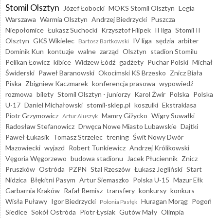
Stomil Olsztyn
Józef Łobocki
MOKS Stomil Olsztyn
Legia
Warszawa
Warmia Olsztyn
Andrzej Biedrzycki
Puszcza
Niepołomice
Łukasz Suchocki
Krzysztof Filipek
II liga
Stomil II
Olsztyn
GKS Wikielec
IV liga
sędzia
arbiter
Bartosz Bartkowski
Dominik Kun
kontuzje
walne
zarząd
Olsztyn
stadion Stomilu
Pelikan Łowicz
kibice
Widzew Łódź
gadżety
Puchar Polski
Michał
Świderski
Paweł Baranowski
Okocimski KS Brzesko
Znicz Biała
Piska
Zbigniew Kaczmarek
konferencja prasowa
wypowiedź
rozmowa
bilety
Stomil Olsztyn - juniorzy
Karol Żwir
Polska
Polska
U-17
Daniel Michałowski
stomil-sklep.pl
koszulki
Ekstraklasa
Piotr Grzymowicz
Mamry Giżycko
Wigry Suwałki
Artur Aluszyk
Radosław Stefanowicz
Drwęca Nowe Miasto Lubawskie
Dajtki
Paweł Łukasik
Tomasz Strzelec
trening
Świt Nowy Dwór
Mazowiecki
wyjazd
Robert Tunkiewicz
Andrzej Królikowski
Vęgoria Węgorzewo
budowa stadionu
Jacek Płuciennik
Znicz
Pruszków
Ostróda
PZPN
Stal Rzeszów
Łukasz Jegliński
Start
Nidzica
Błękitni Pasym
Artur Siemaszko
Polska U-15
Mazur Ełk
Garbarnia Kraków
Rafał Remisz
transfery
konkursy
konkurs
Wisła Puławy
Igor Biedrzycki
Huragan Morąg
Pogoń
Polonia Pasłęk
Siedlce
Sokół Ostróda
Piotr Łysiak
Gutów Mały
Olimpia