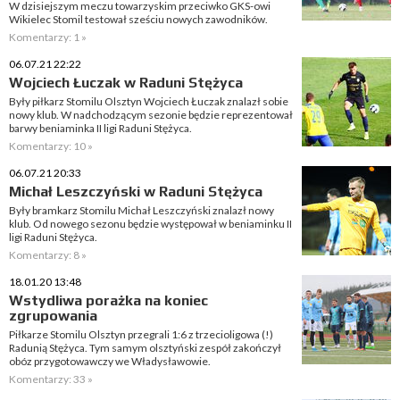
W dzisiejszym meczu towarzyskim przeciwko GKS-owi
Wikielec Stomil testował sześciu nowych zawodników.
Komentarzy: 1 »
06.07.21 22:22
Wojciech Łuczak w Raduni Stężyca
Były piłkarz Stomilu Olsztyn Wojciech Łuczak znalazł sobie
nowy klub. W nadchodzącym sezonie będzie reprezentował
barwy beniaminka II ligi Raduni Stężyca.
Komentarzy: 10 »
06.07.21 20:33
Michał Leszczyński w Raduni Stężyca
Były bramkarz Stomilu Michał Leszczyński znalazł nowy
klub. Od nowego sezonu będzie występował w beniaminku II
ligi Raduni Stężyca.
Komentarzy: 8 »
18.01.20 13:48
Wstydliwa porażka na koniec
zgrupowania
Piłkarze Stomilu Olsztyn przegrali 1:6 z trzecioligowa (!)
Radunią Stężyca. Tym samym olsztyński zespół zakończył
obóz przygotowawczy we Władysławowie.
Komentarzy: 33 »