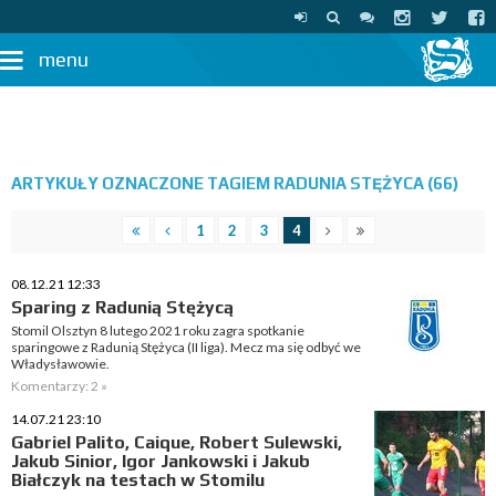
menu
ARTYKUŁY OZNACZONE TAGIEM RADUNIA STĘŻYCA (66)
1
2
3
4
08.12.21 12:33
Sparing z Radunią Stężycą
Stomil Olsztyn 8 lutego 2021 roku zagra spotkanie
sparingowe z Radunią Stężyca (II liga). Mecz ma się odbyć we
Władysławowie.
Komentarzy: 2 »
14.07.21 23:10
Gabriel Palito, Caique, Robert Sulewski,
Jakub Sinior, Igor Jankowski i Jakub
Białczyk na testach w Stomilu