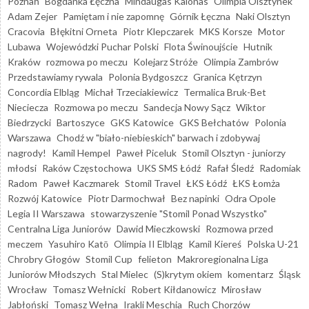
Poznań
Bogdanka Łęczna
Mindaugas Kalonas
Olimpia Olsztynek
Adam Zejer
Pamiętam i nie zapomnę
Górnik Łęczna
Naki Olsztyn
Cracovia
Błękitni Orneta
Piotr Klepczarek
MKS Korsze
Motor
Lubawa
Wojewódzki Puchar Polski
Flota Świnoujście
Hutnik
Kraków
rozmowa po meczu
Kolejarz Stróże
Olimpia Zambrów
Przedstawiamy rywala
Polonia Bydgoszcz
Granica Kętrzyn
Concordia Elbląg
Michał Trzeciakiewicz
Termalica Bruk-Bet
Nieciecza
Rozmowa po meczu
Sandecja Nowy Sącz
Wiktor
Biedrzycki
Bartoszyce
GKS Katowice
GKS Bełchatów
Polonia
Warszawa
Chodź w "biało-niebieskich" barwach i zdobywaj
nagrody!
Kamil Hempel
Paweł Piceluk
Stomil Olsztyn - juniorzy
młodsi
Raków Częstochowa
UKS SMS Łódź
Rafał Śledź
Radomiak
Radom
Paweł Kaczmarek
Stomil Travel
ŁKS Łódź
ŁKS Łomża
Rozwój Katowice
Piotr Darmochwał
Bez napinki
Odra Opole
Legia II Warszawa
stowarzyszenie "Stomil Ponad Wszystko"
Centralna Liga Juniorów
Dawid Mieczkowski
Rozmowa przed
meczem
Yasuhiro Katō
Olimpia II Elbląg
Kamil Kiereś
Polska U-21
Chrobry Głogów
Stomil Cup
felieton
Makroregionalna Liga
Juniorów Młodszych
Stal Mielec
(S)krytym okiem
komentarz
Śląsk
Wrocław
Tomasz Wełnicki
Robert Kiłdanowicz
Mirosław
Jabłoński
Tomasz Wełna
Irakli Meschia
Ruch Chorzów