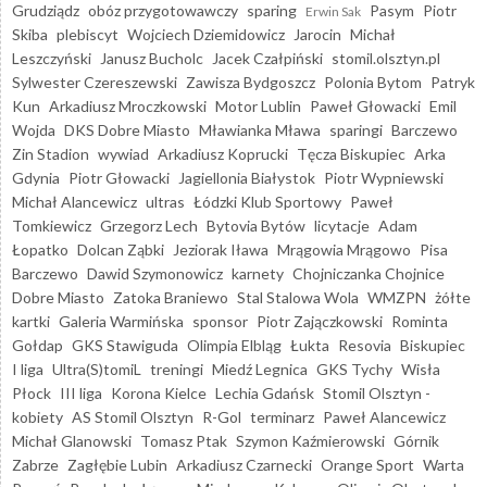
Grudziądz
obóz przygotowawczy
sparing
Pasym
Piotr
Erwin Sak
Skiba
plebiscyt
Wojciech Dziemidowicz
Jarocin
Michał
Leszczyński
Janusz Bucholc
Jacek Czałpiński
stomil.olsztyn.pl
Sylwester Czereszewski
Zawisza Bydgoszcz
Polonia Bytom
Patryk
Kun
Arkadiusz Mroczkowski
Motor Lublin
Paweł Głowacki
Emil
Wojda
DKS Dobre Miasto
Mławianka Mława
sparingi
Barczewo
Zin Stadion
wywiad
Arkadiusz Koprucki
Tęcza Biskupiec
Arka
Gdynia
Piotr Głowacki
Jagiellonia Białystok
Piotr Wypniewski
Michał Alancewicz
ultras
Łódzki Klub Sportowy
Paweł
Tomkiewicz
Grzegorz Lech
Bytovia Bytów
licytacje
Adam
Łopatko
Dolcan Ząbki
Jeziorak Iława
Mrągowia Mrągowo
Pisa
Barczewo
Dawid Szymonowicz
karnety
Chojniczanka Chojnice
Dobre Miasto
Zatoka Braniewo
Stal Stalowa Wola
WMZPN
żółte
kartki
Galeria Warmińska
sponsor
Piotr Zajączkowski
Rominta
Gołdap
GKS Stawiguda
Olimpia Elbląg
Łukta
Resovia
Biskupiec
I liga
Ultra(S)tomiL
treningi
Miedź Legnica
GKS Tychy
Wisła
Płock
III liga
Korona Kielce
Lechia Gdańsk
Stomil Olsztyn -
kobiety
AS Stomil Olsztyn
R-Gol
terminarz
Paweł Alancewicz
Michał Glanowski
Tomasz Ptak
Szymon Kaźmierowski
Górnik
Zabrze
Zagłębie Lubin
Arkadiusz Czarnecki
Orange Sport
Warta