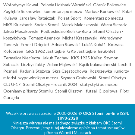
Wołodymyr Kowal
Polonia Lidzbark Warmiński
Górnik Polkowice
Zagłębie Sosnowiec
komentarz po meczu
Mariusz Borkowski
Rafał
Kujawa
Jarosław Ratajczak
Polsat Sport
Komentarz po meczu
MKS Kluczbork
Socios Stomil
Marek Maleszewski
Warta Sieradz
Jakub Mosakowski
Podbeskidzie Bielsko-Biała
Stomil Olsztyn -
koszykówka
Tomasz Asensky
Michał Kraszewski
Wołodymyr
Tanczyk
Ernest Dzięcioł
Adrian Stawski
Lukáš Kubáň
Kotwica
Kołobrzeg
GKS 1962 Jastrzębie
GKS Jastrzębie
Bruk-Bet
Termalica Nieciecza
Jakub Tecław
KKS 1925 Kalisz
Szymon
Sobczak
Liczby i fakty
Adam Majewski
Kącik bukmacherski
Lech II
Poznań
Radunia Stężyca
Skra Częstochowa
Rozgrzewka
juniorzy
młodsi
wypowiedź po meczu
Szymon Grabowski
Stomil Olsztyn -
CLJ U-17
Stomil Olsztyn - rocznik 2004
statystyki po meczu
Oceniamy piłkarzy Stomilu
Stomil Olsztyn - futsal
3. połowa
Piotr
Gurzęda
Wszelkie prawa zastrzeżone 2000-2026 ©
OKS Stomil on-line
ISSN:
1898-2328
Niniejsza witryna nie ma żadnego związku z klubem OKS Stomil
Olsztyn. Prezentujemy tutaj niezależne opinie na temat sytuacji w
piłce na Warmii i Mazurach