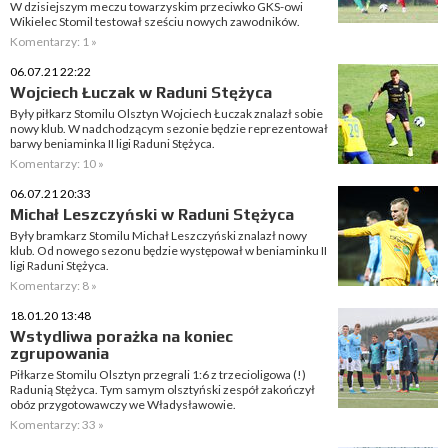
W dzisiejszym meczu towarzyskim przeciwko GKS-owi
Wikielec Stomil testował sześciu nowych zawodników.
Komentarzy: 1 »
06.07.21 22:22
Wojciech Łuczak w Raduni Stężyca
Były piłkarz Stomilu Olsztyn Wojciech Łuczak znalazł sobie
nowy klub. W nadchodzącym sezonie będzie reprezentował
barwy beniaminka II ligi Raduni Stężyca.
Komentarzy: 10 »
06.07.21 20:33
Michał Leszczyński w Raduni Stężyca
Były bramkarz Stomilu Michał Leszczyński znalazł nowy
klub. Od nowego sezonu będzie występował w beniaminku II
ligi Raduni Stężyca.
Komentarzy: 8 »
18.01.20 13:48
Wstydliwa porażka na koniec
zgrupowania
Piłkarze Stomilu Olsztyn przegrali 1:6 z trzecioligowa (!)
Radunią Stężyca. Tym samym olsztyński zespół zakończył
obóz przygotowawczy we Władysławowie.
Komentarzy: 33 »