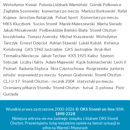
Wołodymyr Kowal
Polonia Lidzbark Warmiński
Górnik Polkowice
Zagłębie Sosnowiec
komentarz po meczu
Mariusz Borkowski
Rafał
Kujawa
Jarosław Ratajczak
Polsat Sport
Komentarz po meczu
MKS Kluczbork
Socios Stomil
Marek Maleszewski
Warta Sieradz
Jakub Mosakowski
Podbeskidzie Bielsko-Biała
Stomil Olsztyn -
koszykówka
Tomasz Asensky
Michał Kraszewski
Wołodymyr
Tanczyk
Ernest Dzięcioł
Adrian Stawski
Lukáš Kubáň
Kotwica
Kołobrzeg
GKS 1962 Jastrzębie
GKS Jastrzębie
Bruk-Bet
Termalica Nieciecza
Jakub Tecław
KKS 1925 Kalisz
Szymon
Sobczak
Liczby i fakty
Adam Majewski
Kącik bukmacherski
Lech II
Poznań
Radunia Stężyca
Skra Częstochowa
Rozgrzewka
juniorzy
młodsi
wypowiedź po meczu
Szymon Grabowski
Stomil Olsztyn -
CLJ U-17
Stomil Olsztyn - rocznik 2004
statystyki po meczu
Oceniamy piłkarzy Stomilu
Stomil Olsztyn - futsal
3. połowa
Piotr
Gurzęda
Wszelkie prawa zastrzeżone 2000-2026 ©
OKS Stomil on-line
ISSN:
1898-2328
Niniejsza witryna nie ma żadnego związku z klubem OKS Stomil
Olsztyn. Prezentujemy tutaj niezależne opinie na temat sytuacji w
piłce na Warmii i Mazurach