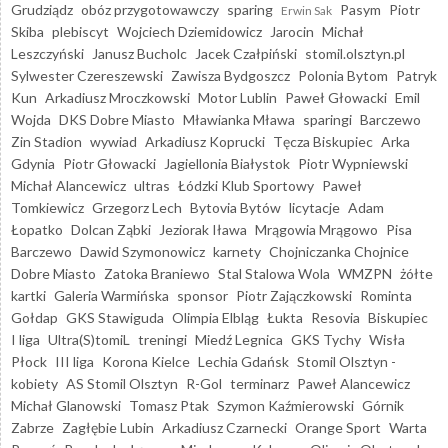
Grudziądz
obóz przygotowawczy
sparing
Pasym
Piotr
Erwin Sak
Skiba
plebiscyt
Wojciech Dziemidowicz
Jarocin
Michał
Leszczyński
Janusz Bucholc
Jacek Czałpiński
stomil.olsztyn.pl
Sylwester Czereszewski
Zawisza Bydgoszcz
Polonia Bytom
Patryk
Kun
Arkadiusz Mroczkowski
Motor Lublin
Paweł Głowacki
Emil
Wojda
DKS Dobre Miasto
Mławianka Mława
sparingi
Barczewo
Zin Stadion
wywiad
Arkadiusz Koprucki
Tęcza Biskupiec
Arka
Gdynia
Piotr Głowacki
Jagiellonia Białystok
Piotr Wypniewski
Michał Alancewicz
ultras
Łódzki Klub Sportowy
Paweł
Tomkiewicz
Grzegorz Lech
Bytovia Bytów
licytacje
Adam
Łopatko
Dolcan Ząbki
Jeziorak Iława
Mrągowia Mrągowo
Pisa
Barczewo
Dawid Szymonowicz
karnety
Chojniczanka Chojnice
Dobre Miasto
Zatoka Braniewo
Stal Stalowa Wola
WMZPN
żółte
kartki
Galeria Warmińska
sponsor
Piotr Zajączkowski
Rominta
Gołdap
GKS Stawiguda
Olimpia Elbląg
Łukta
Resovia
Biskupiec
I liga
Ultra(S)tomiL
treningi
Miedź Legnica
GKS Tychy
Wisła
Płock
III liga
Korona Kielce
Lechia Gdańsk
Stomil Olsztyn -
kobiety
AS Stomil Olsztyn
R-Gol
terminarz
Paweł Alancewicz
Michał Glanowski
Tomasz Ptak
Szymon Kaźmierowski
Górnik
Zabrze
Zagłębie Lubin
Arkadiusz Czarnecki
Orange Sport
Warta