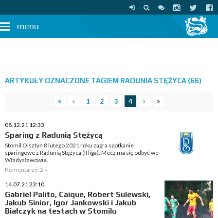
menu
ARTYKUŁY OZNACZONE TAGIEM RADUNIA STĘŻYCA (66)
1
2
3
4
08.12.21 12:33
Sparing z Radunią Stężycą
Stomil Olsztyn 8 lutego 2021 roku zagra spotkanie
sparingowe z Radunią Stężyca (II liga). Mecz ma się odbyć we
Władysławowie.
Komentarzy: 2 »
14.07.21 23:10
Gabriel Palito, Caique, Robert Sulewski,
Jakub Sinior, Igor Jankowski i Jakub
Białczyk na testach w Stomilu