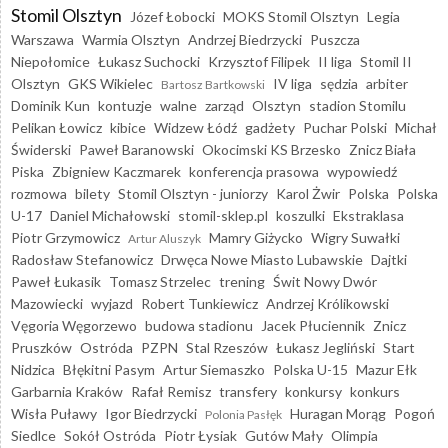
Stomil Olsztyn
Józef Łobocki
MOKS Stomil Olsztyn
Legia
Warszawa
Warmia Olsztyn
Andrzej Biedrzycki
Puszcza
Niepołomice
Łukasz Suchocki
Krzysztof Filipek
II liga
Stomil II
Olsztyn
GKS Wikielec
IV liga
sędzia
arbiter
Bartosz Bartkowski
Dominik Kun
kontuzje
walne
zarząd
Olsztyn
stadion Stomilu
Pelikan Łowicz
kibice
Widzew Łódź
gadżety
Puchar Polski
Michał
Świderski
Paweł Baranowski
Okocimski KS Brzesko
Znicz Biała
Piska
Zbigniew Kaczmarek
konferencja prasowa
wypowiedź
rozmowa
bilety
Stomil Olsztyn - juniorzy
Karol Żwir
Polska
Polska
U-17
Daniel Michałowski
stomil-sklep.pl
koszulki
Ekstraklasa
Piotr Grzymowicz
Mamry Giżycko
Wigry Suwałki
Artur Aluszyk
Radosław Stefanowicz
Drwęca Nowe Miasto Lubawskie
Dajtki
Paweł Łukasik
Tomasz Strzelec
trening
Świt Nowy Dwór
Mazowiecki
wyjazd
Robert Tunkiewicz
Andrzej Królikowski
Vęgoria Węgorzewo
budowa stadionu
Jacek Płuciennik
Znicz
Pruszków
Ostróda
PZPN
Stal Rzeszów
Łukasz Jegliński
Start
Nidzica
Błękitni Pasym
Artur Siemaszko
Polska U-15
Mazur Ełk
Garbarnia Kraków
Rafał Remisz
transfery
konkursy
konkurs
Wisła Puławy
Igor Biedrzycki
Huragan Morąg
Pogoń
Polonia Pasłęk
Siedlce
Sokół Ostróda
Piotr Łysiak
Gutów Mały
Olimpia