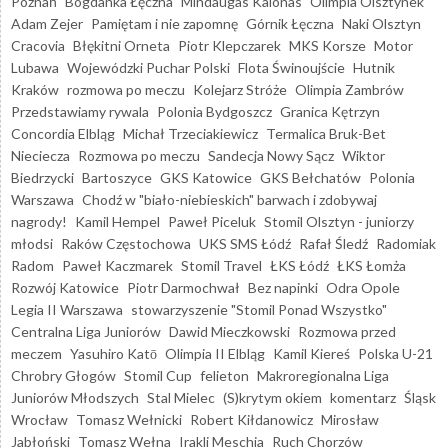
Poznań
Bogdanka Łęczna
Mindaugas Kalonas
Olimpia Olsztynek
Adam Zejer
Pamiętam i nie zapomnę
Górnik Łęczna
Naki Olsztyn
Cracovia
Błękitni Orneta
Piotr Klepczarek
MKS Korsze
Motor
Lubawa
Wojewódzki Puchar Polski
Flota Świnoujście
Hutnik
Kraków
rozmowa po meczu
Kolejarz Stróże
Olimpia Zambrów
Przedstawiamy rywala
Polonia Bydgoszcz
Granica Kętrzyn
Concordia Elbląg
Michał Trzeciakiewicz
Termalica Bruk-Bet
Nieciecza
Rozmowa po meczu
Sandecja Nowy Sącz
Wiktor
Biedrzycki
Bartoszyce
GKS Katowice
GKS Bełchatów
Polonia
Warszawa
Chodź w "biało-niebieskich" barwach i zdobywaj
nagrody!
Kamil Hempel
Paweł Piceluk
Stomil Olsztyn - juniorzy
młodsi
Raków Częstochowa
UKS SMS Łódź
Rafał Śledź
Radomiak
Radom
Paweł Kaczmarek
Stomil Travel
ŁKS Łódź
ŁKS Łomża
Rozwój Katowice
Piotr Darmochwał
Bez napinki
Odra Opole
Legia II Warszawa
stowarzyszenie "Stomil Ponad Wszystko"
Centralna Liga Juniorów
Dawid Mieczkowski
Rozmowa przed
meczem
Yasuhiro Katō
Olimpia II Elbląg
Kamil Kiereś
Polska U-21
Chrobry Głogów
Stomil Cup
felieton
Makroregionalna Liga
Juniorów Młodszych
Stal Mielec
(S)krytym okiem
komentarz
Śląsk
Wrocław
Tomasz Wełnicki
Robert Kiłdanowicz
Mirosław
Jabłoński
Tomasz Wełna
Irakli Meschia
Ruch Chorzów