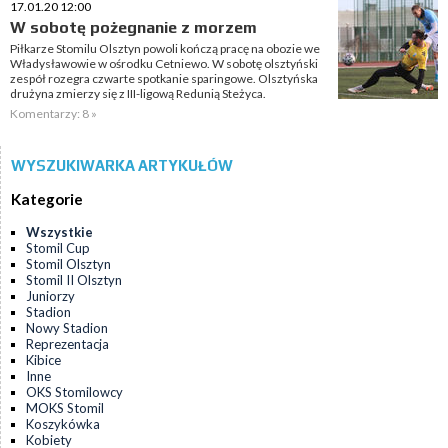
17.01.20 12:00
W sobotę pożegnanie z morzem
Piłkarze Stomilu Olsztyn powoli kończą pracę na obozie we
Władysławowie w ośrodku Cetniewo. W sobotę olsztyński
zespół rozegra czwarte spotkanie sparingowe. Olsztyńska
drużyna zmierzy się z III-ligową Redunią Steżyca.
Komentarzy: 8 »
WYSZUKIWARKA ARTYKUŁÓW
Kategorie
Wszystkie
Stomil Cup
Stomil Olsztyn
Stomil II Olsztyn
Juniorzy
Stadion
Nowy Stadion
Reprezentacja
Kibice
Inne
OKS Stomilowcy
MOKS Stomil
Koszykówka
Kobiety