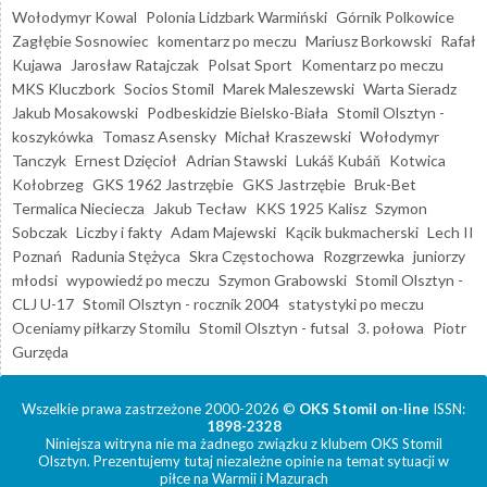
Wołodymyr Kowal
Polonia Lidzbark Warmiński
Górnik Polkowice
Zagłębie Sosnowiec
komentarz po meczu
Mariusz Borkowski
Rafał
Kujawa
Jarosław Ratajczak
Polsat Sport
Komentarz po meczu
MKS Kluczbork
Socios Stomil
Marek Maleszewski
Warta Sieradz
Jakub Mosakowski
Podbeskidzie Bielsko-Biała
Stomil Olsztyn -
koszykówka
Tomasz Asensky
Michał Kraszewski
Wołodymyr
Tanczyk
Ernest Dzięcioł
Adrian Stawski
Lukáš Kubáň
Kotwica
Kołobrzeg
GKS 1962 Jastrzębie
GKS Jastrzębie
Bruk-Bet
Termalica Nieciecza
Jakub Tecław
KKS 1925 Kalisz
Szymon
Sobczak
Liczby i fakty
Adam Majewski
Kącik bukmacherski
Lech II
Poznań
Radunia Stężyca
Skra Częstochowa
Rozgrzewka
juniorzy
młodsi
wypowiedź po meczu
Szymon Grabowski
Stomil Olsztyn -
CLJ U-17
Stomil Olsztyn - rocznik 2004
statystyki po meczu
Oceniamy piłkarzy Stomilu
Stomil Olsztyn - futsal
3. połowa
Piotr
Gurzęda
Wszelkie prawa zastrzeżone 2000-2026 ©
OKS Stomil on-line
ISSN:
1898-2328
Niniejsza witryna nie ma żadnego związku z klubem OKS Stomil
Olsztyn. Prezentujemy tutaj niezależne opinie na temat sytuacji w
piłce na Warmii i Mazurach