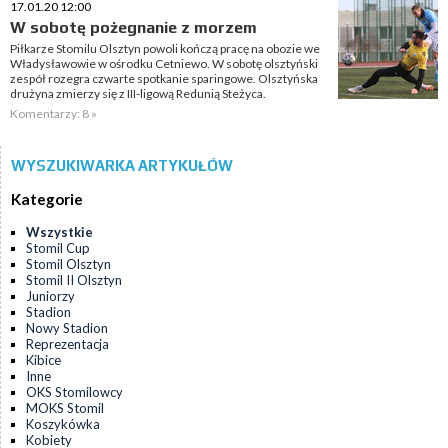
17.01.20 12:00
W sobotę pożegnanie z morzem
Piłkarze Stomilu Olsztyn powoli kończą pracę na obozie we
Władysławowie w ośrodku Cetniewo. W sobotę olsztyński
zespół rozegra czwarte spotkanie sparingowe. Olsztyńska
drużyna zmierzy się z III-ligową Redunią Steżyca.
Komentarzy: 8 »
WYSZUKIWARKA ARTYKUŁÓW
Kategorie
Wszystkie
Stomil Cup
Stomil Olsztyn
Stomil II Olsztyn
Juniorzy
Stadion
Nowy Stadion
Reprezentacja
Kibice
Inne
OKS Stomilowcy
MOKS Stomil
Koszykówka
Kobiety