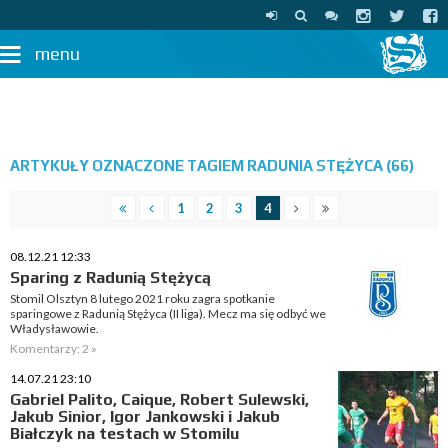
menu
ARTYKUŁY OZNACZONE TAGIEM RADUNIA STĘŻYCA (66)
1
2
3
4
08.12.21 12:33
Sparing z Radunią Stężycą
Stomil Olsztyn 8 lutego 2021 roku zagra spotkanie
sparingowe z Radunią Stężyca (II liga). Mecz ma się odbyć we
Władysławowie.
Komentarzy: 2 »
14.07.21 23:10
Gabriel Palito, Caique, Robert Sulewski,
Jakub Sinior, Igor Jankowski i Jakub
Białczyk na testach w Stomilu