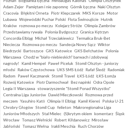
Poznań
Bogdanka Łęczna
Mindaugas Kalonas
Olimpia Olsztynek
Adam Zejer
Pamiętam i nie zapomnę
Górnik Łęczna
Naki Olsztyn
Cracovia
Błękitni Orneta
Piotr Klepczarek
MKS Korsze
Motor
Lubawa
Wojewódzki Puchar Polski
Flota Świnoujście
Hutnik
Kraków
rozmowa po meczu
Kolejarz Stróże
Olimpia Zambrów
Przedstawiamy rywala
Polonia Bydgoszcz
Granica Kętrzyn
Concordia Elbląg
Michał Trzeciakiewicz
Termalica Bruk-Bet
Nieciecza
Rozmowa po meczu
Sandecja Nowy Sącz
Wiktor
Biedrzycki
Bartoszyce
GKS Katowice
GKS Bełchatów
Polonia
Warszawa
Chodź w "biało-niebieskich" barwach i zdobywaj
nagrody!
Kamil Hempel
Paweł Piceluk
Stomil Olsztyn - juniorzy
młodsi
Raków Częstochowa
UKS SMS Łódź
Rafał Śledź
Radomiak
Radom
Paweł Kaczmarek
Stomil Travel
ŁKS Łódź
ŁKS Łomża
Rozwój Katowice
Piotr Darmochwał
Bez napinki
Odra Opole
Legia II Warszawa
stowarzyszenie "Stomil Ponad Wszystko"
Centralna Liga Juniorów
Dawid Mieczkowski
Rozmowa przed
meczem
Yasuhiro Katō
Olimpia II Elbląg
Kamil Kiereś
Polska U-21
Chrobry Głogów
Stomil Cup
felieton
Makroregionalna Liga
Juniorów Młodszych
Stal Mielec
(S)krytym okiem
komentarz
Śląsk
Wrocław
Tomasz Wełnicki
Robert Kiłdanowicz
Mirosław
Jabłoński
Tomasz Wełna
Irakli Meschia
Ruch Chorzów