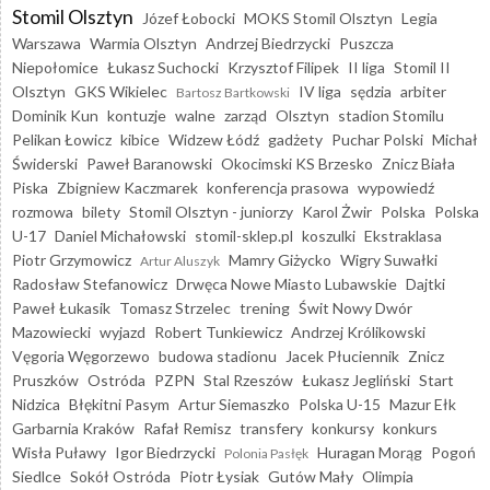
Stomil Olsztyn
Józef Łobocki
MOKS Stomil Olsztyn
Legia
Warszawa
Warmia Olsztyn
Andrzej Biedrzycki
Puszcza
Niepołomice
Łukasz Suchocki
Krzysztof Filipek
II liga
Stomil II
Olsztyn
GKS Wikielec
IV liga
sędzia
arbiter
Bartosz Bartkowski
Dominik Kun
kontuzje
walne
zarząd
Olsztyn
stadion Stomilu
Pelikan Łowicz
kibice
Widzew Łódź
gadżety
Puchar Polski
Michał
Świderski
Paweł Baranowski
Okocimski KS Brzesko
Znicz Biała
Piska
Zbigniew Kaczmarek
konferencja prasowa
wypowiedź
rozmowa
bilety
Stomil Olsztyn - juniorzy
Karol Żwir
Polska
Polska
U-17
Daniel Michałowski
stomil-sklep.pl
koszulki
Ekstraklasa
Piotr Grzymowicz
Mamry Giżycko
Wigry Suwałki
Artur Aluszyk
Radosław Stefanowicz
Drwęca Nowe Miasto Lubawskie
Dajtki
Paweł Łukasik
Tomasz Strzelec
trening
Świt Nowy Dwór
Mazowiecki
wyjazd
Robert Tunkiewicz
Andrzej Królikowski
Vęgoria Węgorzewo
budowa stadionu
Jacek Płuciennik
Znicz
Pruszków
Ostróda
PZPN
Stal Rzeszów
Łukasz Jegliński
Start
Nidzica
Błękitni Pasym
Artur Siemaszko
Polska U-15
Mazur Ełk
Garbarnia Kraków
Rafał Remisz
transfery
konkursy
konkurs
Wisła Puławy
Igor Biedrzycki
Huragan Morąg
Pogoń
Polonia Pasłęk
Siedlce
Sokół Ostróda
Piotr Łysiak
Gutów Mały
Olimpia