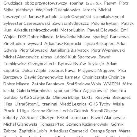
Grudziądz
obóz przygotowawczy
sparing
Pasym
Piotr
Erwin Sak
Skiba
plebiscyt
Wojciech Dziemidowicz
Jarocin
Michał
Leszczyński
Janusz Bucholc
Jacek Czałpiński
stomil.olsztyn.pl
Sylwester Czereszewski
Zawisza Bydgoszcz
Polonia Bytom
Patryk
Kun
Arkadiusz Mroczkowski
Motor Lublin
Paweł Głowacki
Emil
Wojda
DKS Dobre Miasto
Mławianka Mława
sparingi
Barczewo
Zin Stadion
wywiad
Arkadiusz Koprucki
Tęcza Biskupiec
Arka
Gdynia
Piotr Głowacki
Jagiellonia Białystok
Piotr Wypniewski
Michał Alancewicz
ultras
Łódzki Klub Sportowy
Paweł
Tomkiewicz
Grzegorz Lech
Bytovia Bytów
licytacje
Adam
Łopatko
Dolcan Ząbki
Jeziorak Iława
Mrągowia Mrągowo
Pisa
Barczewo
Dawid Szymonowicz
karnety
Chojniczanka Chojnice
Dobre Miasto
Zatoka Braniewo
Stal Stalowa Wola
WMZPN
żółte
kartki
Galeria Warmińska
sponsor
Piotr Zajączkowski
Rominta
Gołdap
GKS Stawiguda
Olimpia Elbląg
Łukta
Resovia
Biskupiec
I liga
Ultra(S)tomiL
treningi
Miedź Legnica
GKS Tychy
Wisła
Płock
III liga
Korona Kielce
Lechia Gdańsk
Stomil Olsztyn -
kobiety
AS Stomil Olsztyn
R-Gol
terminarz
Paweł Alancewicz
Michał Glanowski
Tomasz Ptak
Szymon Kaźmierowski
Górnik
Zabrze
Zagłębie Lubin
Arkadiusz Czarnecki
Orange Sport
Warta