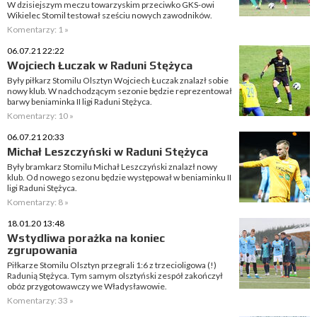
W dzisiejszym meczu towarzyskim przeciwko GKS-owi
Wikielec Stomil testował sześciu nowych zawodników.
Komentarzy: 1 »
06.07.21 22:22
Wojciech Łuczak w Raduni Stężyca
Były piłkarz Stomilu Olsztyn Wojciech Łuczak znalazł sobie
nowy klub. W nadchodzącym sezonie będzie reprezentował
barwy beniaminka II ligi Raduni Stężyca.
Komentarzy: 10 »
06.07.21 20:33
Michał Leszczyński w Raduni Stężyca
Były bramkarz Stomilu Michał Leszczyński znalazł nowy
klub. Od nowego sezonu będzie występował w beniaminku II
ligi Raduni Stężyca.
Komentarzy: 8 »
18.01.20 13:48
Wstydliwa porażka na koniec
zgrupowania
Piłkarze Stomilu Olsztyn przegrali 1:6 z trzecioligowa (!)
Radunią Stężyca. Tym samym olsztyński zespół zakończył
obóz przygotowawczy we Władysławowie.
Komentarzy: 33 »