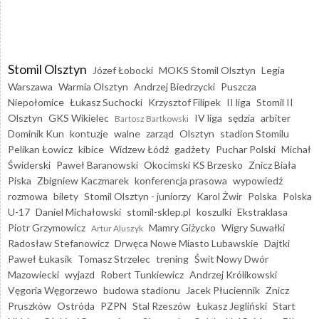
Stomil Olsztyn
Józef Łobocki
MOKS Stomil Olsztyn
Legia
Warszawa
Warmia Olsztyn
Andrzej Biedrzycki
Puszcza
Niepołomice
Łukasz Suchocki
Krzysztof Filipek
II liga
Stomil II
Olsztyn
GKS Wikielec
IV liga
sędzia
arbiter
Bartosz Bartkowski
Dominik Kun
kontuzje
walne
zarząd
Olsztyn
stadion Stomilu
Pelikan Łowicz
kibice
Widzew Łódź
gadżety
Puchar Polski
Michał
Świderski
Paweł Baranowski
Okocimski KS Brzesko
Znicz Biała
Piska
Zbigniew Kaczmarek
konferencja prasowa
wypowiedź
rozmowa
bilety
Stomil Olsztyn - juniorzy
Karol Żwir
Polska
Polska
U-17
Daniel Michałowski
stomil-sklep.pl
koszulki
Ekstraklasa
Piotr Grzymowicz
Mamry Giżycko
Wigry Suwałki
Artur Aluszyk
Radosław Stefanowicz
Drwęca Nowe Miasto Lubawskie
Dajtki
Paweł Łukasik
Tomasz Strzelec
trening
Świt Nowy Dwór
Mazowiecki
wyjazd
Robert Tunkiewicz
Andrzej Królikowski
Vęgoria Węgorzewo
budowa stadionu
Jacek Płuciennik
Znicz
Pruszków
Ostróda
PZPN
Stal Rzeszów
Łukasz Jegliński
Start