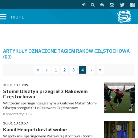
menu
ARTYKUŁY OZNACZONE TAGIEM RAKÓW CZĘSTOCHOWA
(63)
1
2
3
4
30.01.13 13:05
Stomil Olsztyn przegrał z Rakowem
Częstochowa
W trzecim sparingu rozegranym w Gutowie Małym Stomil
Olsztyn przegrał 0:1 z Rakowem Częstochowa.
Komentarzy: 11 »
30.01.13 10:57
Kamil Hempel dostał wolne
W spotkaniu sparingowym Raków Częstochowa - Stomil