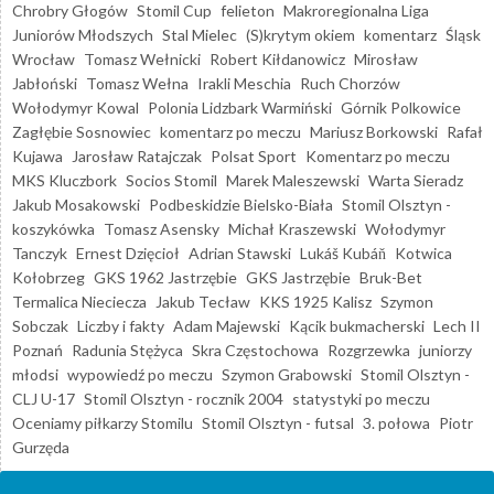
Chrobry Głogów
Stomil Cup
felieton
Makroregionalna Liga
Juniorów Młodszych
Stal Mielec
(S)krytym okiem
komentarz
Śląsk
Wrocław
Tomasz Wełnicki
Robert Kiłdanowicz
Mirosław
Jabłoński
Tomasz Wełna
Irakli Meschia
Ruch Chorzów
Wołodymyr Kowal
Polonia Lidzbark Warmiński
Górnik Polkowice
Zagłębie Sosnowiec
komentarz po meczu
Mariusz Borkowski
Rafał
Kujawa
Jarosław Ratajczak
Polsat Sport
Komentarz po meczu
MKS Kluczbork
Socios Stomil
Marek Maleszewski
Warta Sieradz
Jakub Mosakowski
Podbeskidzie Bielsko-Biała
Stomil Olsztyn -
koszykówka
Tomasz Asensky
Michał Kraszewski
Wołodymyr
Tanczyk
Ernest Dzięcioł
Adrian Stawski
Lukáš Kubáň
Kotwica
Kołobrzeg
GKS 1962 Jastrzębie
GKS Jastrzębie
Bruk-Bet
Termalica Nieciecza
Jakub Tecław
KKS 1925 Kalisz
Szymon
Sobczak
Liczby i fakty
Adam Majewski
Kącik bukmacherski
Lech II
Poznań
Radunia Stężyca
Skra Częstochowa
Rozgrzewka
juniorzy
młodsi
wypowiedź po meczu
Szymon Grabowski
Stomil Olsztyn -
CLJ U-17
Stomil Olsztyn - rocznik 2004
statystyki po meczu
Oceniamy piłkarzy Stomilu
Stomil Olsztyn - futsal
3. połowa
Piotr
Gurzęda