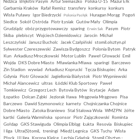
Nidzica
Błękitni Pasym
Artur Siemaszko
Polska U-15
Mazur Ełk
Garbarnia Kraków
Rafał Remisz
transfery
konkursy
konkurs
Wisła Puławy
Igor Biedrzycki
Huragan Morąg
Pogoń
Polonia Pasłęk
Siedlce
Sokół Ostróda
Piotr Łysiak
Gutów Mały
Olimpia
Grudziądz
obóz przygotowawczy
sparing
Pasym
Piotr
Erwin Sak
Skiba
plebiscyt
Wojciech Dziemidowicz
Jarocin
Michał
Leszczyński
Janusz Bucholc
Jacek Czałpiński
stomil.olsztyn.pl
Sylwester Czereszewski
Zawisza Bydgoszcz
Polonia Bytom
Patryk
Kun
Arkadiusz Mroczkowski
Motor Lublin
Paweł Głowacki
Emil
Wojda
DKS Dobre Miasto
Mławianka Mława
sparingi
Barczewo
Zin Stadion
wywiad
Arkadiusz Koprucki
Tęcza Biskupiec
Arka
Gdynia
Piotr Głowacki
Jagiellonia Białystok
Piotr Wypniewski
Michał Alancewicz
ultras
Łódzki Klub Sportowy
Paweł
Tomkiewicz
Grzegorz Lech
Bytovia Bytów
licytacje
Adam
Łopatko
Dolcan Ząbki
Jeziorak Iława
Mrągowia Mrągowo
Pisa
Barczewo
Dawid Szymonowicz
karnety
Chojniczanka Chojnice
Dobre Miasto
Zatoka Braniewo
Stal Stalowa Wola
WMZPN
żółte
kartki
Galeria Warmińska
sponsor
Piotr Zajączkowski
Rominta
Gołdap
GKS Stawiguda
Olimpia Elbląg
Łukta
Resovia
Biskupiec
I liga
Ultra(S)tomiL
treningi
Miedź Legnica
GKS Tychy
Wisła
Płock
III liga
Korona Kielce
Lechia Gdańsk
Stomil Olsztyn -