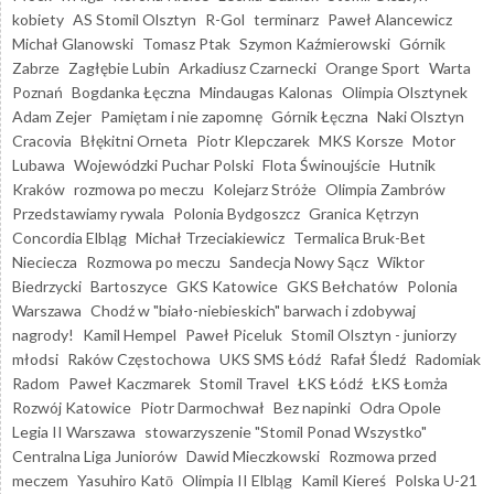
kobiety
AS Stomil Olsztyn
R-Gol
terminarz
Paweł Alancewicz
Michał Glanowski
Tomasz Ptak
Szymon Kaźmierowski
Górnik
Zabrze
Zagłębie Lubin
Arkadiusz Czarnecki
Orange Sport
Warta
Poznań
Bogdanka Łęczna
Mindaugas Kalonas
Olimpia Olsztynek
Adam Zejer
Pamiętam i nie zapomnę
Górnik Łęczna
Naki Olsztyn
Cracovia
Błękitni Orneta
Piotr Klepczarek
MKS Korsze
Motor
Lubawa
Wojewódzki Puchar Polski
Flota Świnoujście
Hutnik
Kraków
rozmowa po meczu
Kolejarz Stróże
Olimpia Zambrów
Przedstawiamy rywala
Polonia Bydgoszcz
Granica Kętrzyn
Concordia Elbląg
Michał Trzeciakiewicz
Termalica Bruk-Bet
Nieciecza
Rozmowa po meczu
Sandecja Nowy Sącz
Wiktor
Biedrzycki
Bartoszyce
GKS Katowice
GKS Bełchatów
Polonia
Warszawa
Chodź w "biało-niebieskich" barwach i zdobywaj
nagrody!
Kamil Hempel
Paweł Piceluk
Stomil Olsztyn - juniorzy
młodsi
Raków Częstochowa
UKS SMS Łódź
Rafał Śledź
Radomiak
Radom
Paweł Kaczmarek
Stomil Travel
ŁKS Łódź
ŁKS Łomża
Rozwój Katowice
Piotr Darmochwał
Bez napinki
Odra Opole
Legia II Warszawa
stowarzyszenie "Stomil Ponad Wszystko"
Centralna Liga Juniorów
Dawid Mieczkowski
Rozmowa przed
meczem
Yasuhiro Katō
Olimpia II Elbląg
Kamil Kiereś
Polska U-21