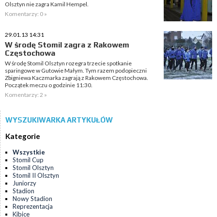
Olsztyn nie zagra Kamil Hempel.
Komentarzy: 0 »
29.01.13 14:31
W środę Stomil zagra z Rakowem
Częstochowa
W środę Stomil Olsztyn rozegra trzecie spotkanie
sparingowe w Gutowie Małym. Tym razem podopieczni
Zbigniewa Kaczmarka zagrają z Rakowem Częstochowa.
Początek meczu o godzinie 11:30.
Komentarzy: 2 »
WYSZUKIWARKA ARTYKUŁÓW
Kategorie
Wszystkie
Stomil Cup
Stomil Olsztyn
Stomil II Olsztyn
Juniorzy
Stadion
Nowy Stadion
Reprezentacja
Kibice