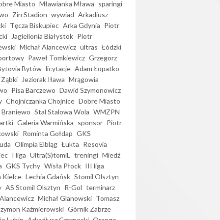
bre Miasto
Mławianka Mława
sparingi
ewo
Zin Stadion
wywiad
Arkadiusz
ki
Tęcza Biskupiec
Arka Gdynia
Piotr
cki
Jagiellonia Białystok
Piotr
ewski
Michał Alancewicz
ultras
Łódzki
portowy
Paweł Tomkiewicz
Grzegorz
Bytovia Bytów
licytacje
Adam Łopatko
 Ząbki
Jeziorak Iława
Mrągowia
wo
Pisa Barczewo
Dawid Szymonowicz
y
Chojniczanka Chojnice
Dobre Miasto
 Braniewo
Stal Stalowa Wola
WMZPN
artki
Galeria Warmińska
sponsor
Piotr
kowski
Rominta Gołdap
GKS
uda
Olimpia Elbląg
Łukta
Resovia
iec
I liga
Ultra(S)tomiL
treningi
Miedź
a
GKS Tychy
Wisła Płock
III liga
 Kielce
Lechia Gdańsk
Stomil Olsztyn -
y
AS Stomil Olsztyn
R-Gol
terminarz
Alancewicz
Michał Glanowski
Tomasz
Szymon Kaźmierowski
Górnik Zabrze
ie Lubin
Arkadiusz Czarnecki
Orange