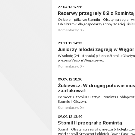
27.04.13 16:28
Rezerwy przegrały 0:2 z Romintą
Osłabieni piłkarze Stomilu II Olsztyn przegrali 
Obie bramki dla gospodarzy zdobył Maciej Kisiel
Komentarzy: 0 »
23.11.12 14:33
Juniorzy młodsi zagrają w Węgo
W sobotę (24 listopada) piłkarze Stomilu Olszty
prezesa Vęgorii Węgorzewo.
Komentarzy: 0 »
09.09.12 18:30
Żukiewicz: W drugiej połowie mus
zaatakować
Po meczu Stomil II Olsztyn - Rominta Gołdap r
Stomilu II Olsztyn.
Komentarzy: 0 »
09.09.12 15:49
Stomil II przegrał z Romintą
Stomil II Olsztyn przegrał w meczu 6. kolejki czwa
gości zdobyli Krzysztof Łokietek, Dawid Paszkow