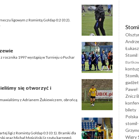
w meczu ligowym z Romintą Gołdap 0:2 (0:2).
.
Stomi
Olszty
Andrze
Łukasz
rzewie
Stomil 
n z rocznika 1997 wystąpią w Turnieju o Puchar
Bartkow
kontuz
Stomil
gadżet
ieliśmy się otworzyć i
Paweł 
Znicz B
ozmawialiśmy z Adrianem Żukiewiczem, obrońcą
konfer
bilety
Polska
stomil-
Grzym
rtej ligi z Romintą Gołdap 0:3 (0:1). Bramki dla
Wigry 
ski oraz Michał Mościński (z rzutu karnego).