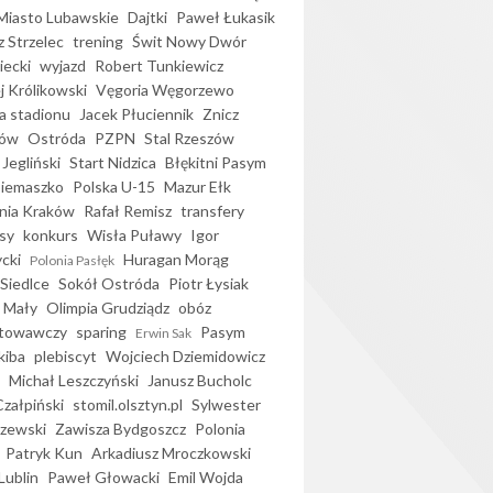
iasto Lubawskie
Dajtki
Paweł Łukasik
 Strzelec
trening
Świt Nowy Dwór
ecki
wyjazd
Robert Tunkiewicz
j Królikowski
Vęgoria Węgorzewo
 stadionu
Jacek Płuciennik
Znicz
ków
Ostróda
PZPN
Stal Rzeszów
Jegliński
Start Nidzica
Błękitni Pasym
Siemaszko
Polska U-15
Mazur Ełk
nia Kraków
Rafał Remisz
transfery
sy
konkurs
Wisła Puławy
Igor
ycki
Huragan Morąg
Polonia Pasłęk
Siedlce
Sokół Ostróda
Piotr Łysiak
 Mały
Olimpia Grudziądz
obóz
otowawczy
sparing
Pasym
Erwin Sak
kiba
plebiscyt
Wojciech Dziemidowicz
Michał Leszczyński
Janusz Bucholc
Czałpiński
stomil.olsztyn.pl
Sylwester
zewski
Zawisza Bydgoszcz
Polonia
Patryk Kun
Arkadiusz Mroczkowski
Lublin
Paweł Głowacki
Emil Wojda