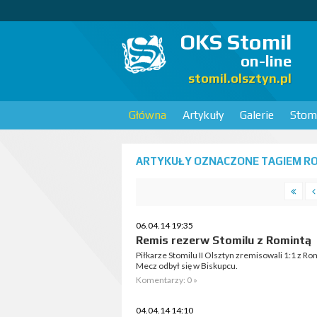
OKS Stomil
on-line
stomil.olsztyn.pl
Główna
Artykuły
Galerie
Stomi
ARTYKUŁY OZNACZONE TAGIEM RO
06.04.14 19:35
Remis rezerw Stomilu z Romintą
Piłkarze Stomilu II Olsztyn zremisowali 1:1 z Rom
Mecz odbył się w Biskupcu.
Komentarzy: 0 »
04.04.14 14:10