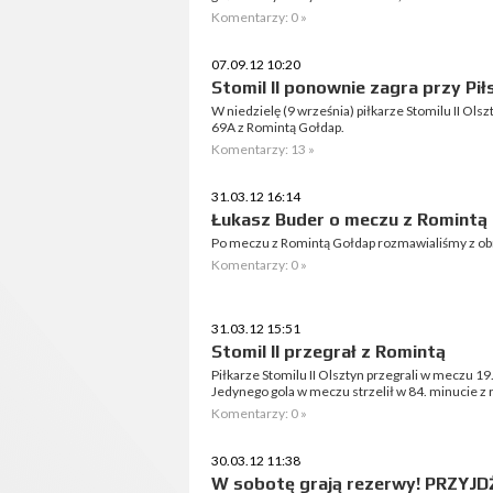
Komentarzy: 0 »
07.09.12 10:20
Stomil II ponownie zagra przy Pi
W niedzielę (9 września) piłkarze Stomilu II Olsz
69A z Romintą Gołdap.
Komentarzy: 13 »
31.03.12 16:14
Łukasz Buder o meczu z Romintą
Po meczu z Romintą Gołdap rozmawialiśmy z ob
Komentarzy: 0 »
31.03.12 15:51
Stomil II przegrał z Romintą
Piłkarze Stomilu II Olsztyn przegrali w meczu 19. 
Jedynego gola w meczu strzelił w 84. minucie z 
Komentarzy: 0 »
30.03.12 11:38
W sobotę grają rezerwy! PRZYJD