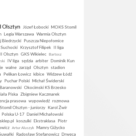
l Olsztyn
Józef Łobocki
MOKS Stomil
n
Legia Warszawa
Warmia Olsztyn
j Biedrzycki
Puszcza Niepołomice
 Suchocki
Krzysztof Filipek
II liga
II Olsztyn
GKS Wikielec
Bartosz
IV liga
sędzia
arbiter
Dominik Kun
ski
je
walne
zarząd
Olsztyn
stadion
u
Pelikan Łowicz
kibice
Widzew Łódź
y
Puchar Polski
Michał Świderski
Baranowski
Okocimski KS Brzesko
iała Piska
Zbigniew Kaczmarek
encja prasowa
wypowiedź
rozmowa
Stomil Olsztyn - juniorzy
Karol Żwir
Polska U-17
Daniel Michałowski
sklep.pl
koszulki
Ekstraklasa
Piotr
owicz
Mamry Giżycko
Artur Aluszyk
Suwałki
Radosław Stefanowicz
Drwęca