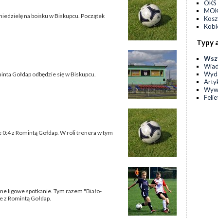
OKS 
MOKS
 niedzielę na boisku w Biskupcu. Początek
Kos
Kobi
Typy 
Wsz
Wia
Wyda
Rominta Gołdap odbędzie się w Biskupcu.
Arty
Wyw
Feli
ie 0:4 z Romintą Gołdap. W roli trenera w tym
ejne ligowe spotkanie. Tym razem "Biało-
ie z Romintą Gołdap.