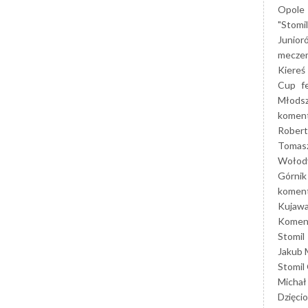
Opole
"Stomi
Junior
mecze
Kiereś
Cup
f
Młods
koment
Robert
Tomas
Wołod
Górnik
koment
Kujaw
Koment
Stomil
Jakub 
Stomil
Michał
Dzięcio