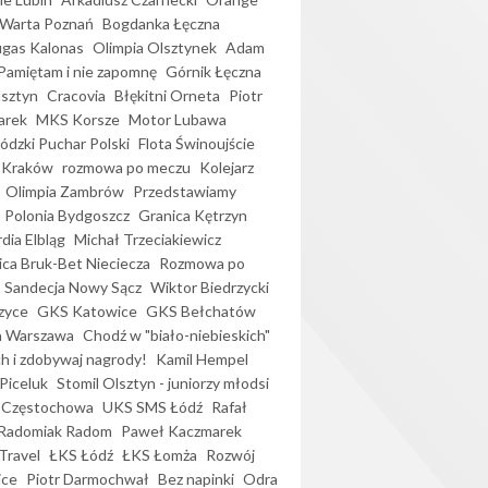
Warta Poznań
Bogdanka Łęczna
gas Kalonas
Olimpia Olsztynek
Adam
Pamiętam i nie zapomnę
Górnik Łęczna
lsztyn
Cracovia
Błękitni Orneta
Piotr
arek
MKS Korsze
Motor Lubawa
dzki Puchar Polski
Flota Świnoujście
 Kraków
rozmowa po meczu
Kolejarz
Olimpia Zambrów
Przedstawiamy
Polonia Bydgoszcz
Granica Kętrzyn
dia Elbląg
Michał Trzeciakiewicz
ica Bruk-Bet Nieciecza
Rozmowa po
Sandecja Nowy Sącz
Wiktor Biedrzycki
zyce
GKS Katowice
GKS Bełchatów
a Warszawa
Chodź w "biało-niebieskich"
h i zdobywaj nagrody!
Kamil Hempel
Piceluk
Stomil Olsztyn - juniorzy młodsi
 Częstochowa
UKS SMS Łódź
Rafał
Radomiak Radom
Paweł Kaczmarek
Travel
ŁKS Łódź
ŁKS Łomża
Rozwój
ice
Piotr Darmochwał
Bez napinki
Odra