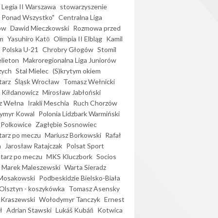
Legia II Warszawa
stowarzyszenie
l Ponad Wszystko"
Centralna Liga
ów
Dawid Mieczkowski
Rozmowa przed
m
Yasuhiro Katō
Olimpia II Elbląg
Kamil
Polska U-21
Chrobry Głogów
Stomil
elieton
Makroregionalna Liga Juniorów
zych
Stal Mielec
(S)krytym okiem
arz
Śląsk Wrocław
Tomasz Wełnicki
 Kiłdanowicz
Mirosław Jabłoński
z Wełna
Irakli Meschia
Ruch Chorzów
ymyr Kowal
Polonia Lidzbark Warmiński
 Polkowice
Zagłębie Sosnowiec
arz po meczu
Mariusz Borkowski
Rafał
a
Jarosław Ratajczak
Polsat Sport
arz po meczu
MKS Kluczbork
Socios
Marek Maleszewski
Warta Sieradz
Mosakowski
Podbeskidzie Bielsko-Biała
 Olsztyn - koszykówka
Tomasz Asensky
 Kraszewski
Wołodymyr Tanczyk
Ernest
ł
Adrian Stawski
Lukáš Kubáň
Kotwica