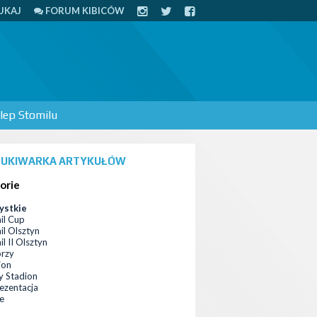
UKAJ
FORUM KIBICÓW
lep Stomilu
UKIWARKA ARTYKUŁÓW
orie
ystkie
il Cup
il Olsztyn
l II Olsztyn
orzy
ion
 Stadion
ezentacja
ce