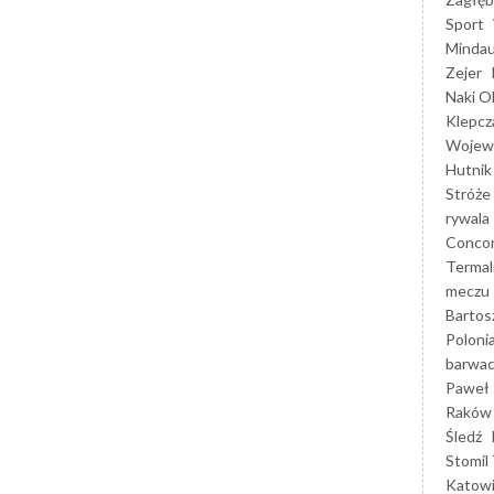
Sport
Mindau
Zejer
Naki O
Klepcz
Wojewó
Hutnik
Stróże
rywala
Concor
Termal
meczu
Bartos
Poloni
barwac
Paweł 
Raków
Śledź
Stomil 
Katow