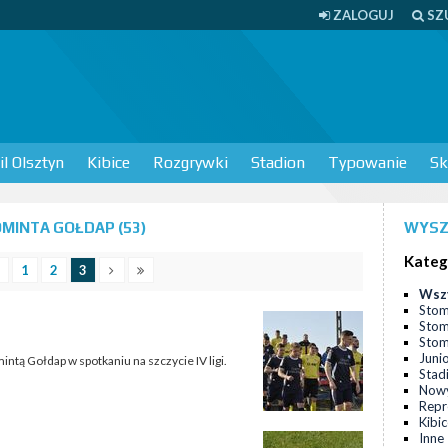
ZALOGUJ
SZ
l Olsztyn
Kibice
Rozgrywki
Stadion
Typowanie
Sk
MINTA GOŁDAP (53)
WYSZ
Kateg
1
2
3
Wsz
Stom
Stom
Stomi
Juni
intą Gołdap w spotkaniu na szczycie IV ligi.
Stad
Nowy
Repr
Kibi
Inne