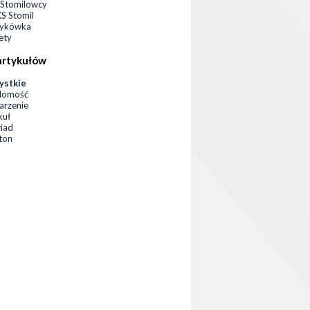
Stomilowcy
 Stomil
zykówka
ety
artykułów
ystkie
domość
rzenie
kuł
iad
eton