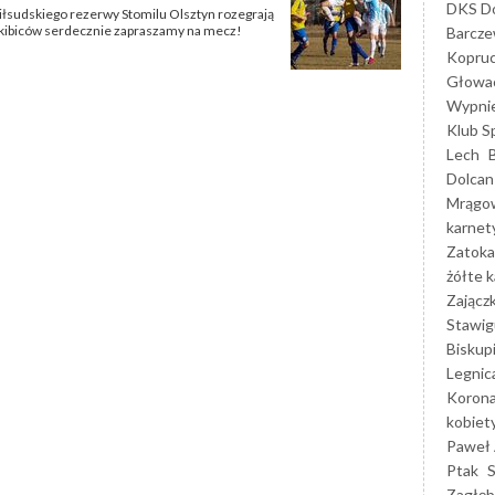
DKS Do
 Piłsudskiego rezerwy Stomilu Olsztyn rozegrają
 kibiców serdecznie zapraszamy na mecz!
Barcz
Kopruc
Głowa
Wypni
Klub S
Lech
Dolcan
Mrągo
karnet
Zatoka
żółte k
Zającz
Stawig
Biskup
Legnic
Korona
kobiet
Paweł 
Ptak
Zagłęb