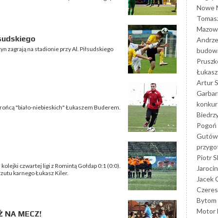
Nowe M
Tomasz
Mazowi
łsudskiego
Andrze
tyn zagrają na stadionie przy Al. Piłsudskiego
budowa
Prusz
Łukasz 
Artur 
Garbar
konkur
rońcą "biało-niebieskich" Łukaszem Buderem.
Biedrz
Pogoń 
Gutów
przyg
Piotr S
kolejki czwartej ligi z Romintą Gołdap 0:1 (0:0).
Jarocin
rzutu karnego Łukasz Kiler.
Jacek 
Czeres
Bytom
Motor 
Ź NA MECZ!