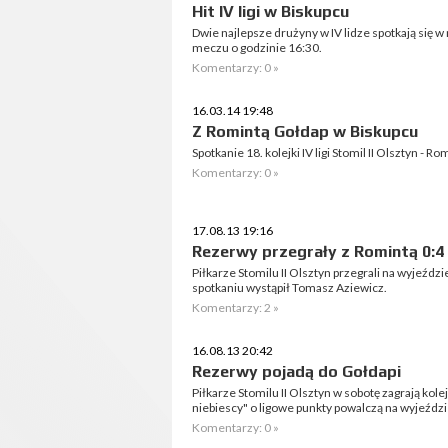
Hit IV ligi w Biskupcu
Dwie najlepsze drużyny w IV lidze spotkają się w
meczu o godzinie 16:30.
Komentarzy: 0 »
16.03.14 19:48
Z Romintą Gołdap w Biskupcu
Spotkanie 18. kolejki IV ligi Stomil II Olsztyn - 
Komentarzy: 0 »
17.08.13 19:16
Rezerwy przegrały z Romintą 0:4
Piłkarze Stomilu II Olsztyn przegrali na wyjeźdz
spotkaniu wystąpił Tomasz Aziewicz.
Komentarzy: 2 »
16.08.13 20:42
Rezerwy pojadą do Gołdapi
Piłkarze Stomilu II Olsztyn w sobotę zagrają kol
niebiescy" o ligowe punkty powalczą na wyjeźdz
Komentarzy: 0 »