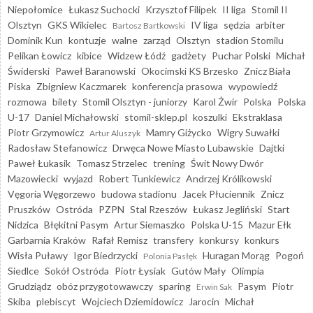
Niepołomice
Łukasz Suchocki
Krzysztof Filipek
II liga
Stomil II
Olsztyn
GKS Wikielec
IV liga
sędzia
arbiter
Bartosz Bartkowski
Dominik Kun
kontuzje
walne
zarząd
Olsztyn
stadion Stomilu
Pelikan Łowicz
kibice
Widzew Łódź
gadżety
Puchar Polski
Michał
Świderski
Paweł Baranowski
Okocimski KS Brzesko
Znicz Biała
Piska
Zbigniew Kaczmarek
konferencja prasowa
wypowiedź
rozmowa
bilety
Stomil Olsztyn - juniorzy
Karol Żwir
Polska
Polska
U-17
Daniel Michałowski
stomil-sklep.pl
koszulki
Ekstraklasa
Piotr Grzymowicz
Mamry Giżycko
Wigry Suwałki
Artur Aluszyk
Radosław Stefanowicz
Drwęca Nowe Miasto Lubawskie
Dajtki
Paweł Łukasik
Tomasz Strzelec
trening
Świt Nowy Dwór
Mazowiecki
wyjazd
Robert Tunkiewicz
Andrzej Królikowski
Vęgoria Węgorzewo
budowa stadionu
Jacek Płuciennik
Znicz
Pruszków
Ostróda
PZPN
Stal Rzeszów
Łukasz Jegliński
Start
Nidzica
Błękitni Pasym
Artur Siemaszko
Polska U-15
Mazur Ełk
Garbarnia Kraków
Rafał Remisz
transfery
konkursy
konkurs
Wisła Puławy
Igor Biedrzycki
Huragan Morąg
Pogoń
Polonia Pasłęk
Siedlce
Sokół Ostróda
Piotr Łysiak
Gutów Mały
Olimpia
Grudziądz
obóz przygotowawczy
sparing
Pasym
Piotr
Erwin Sak
Skiba
plebiscyt
Wojciech Dziemidowicz
Jarocin
Michał