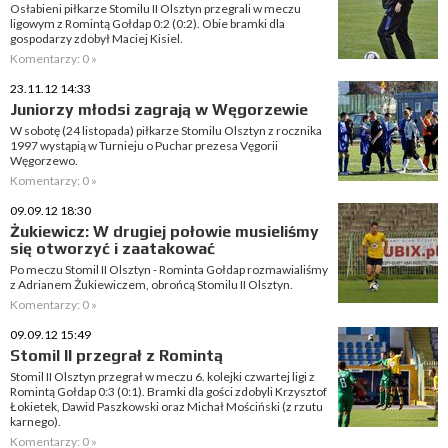
Osłabieni piłkarze Stomilu II Olsztyn przegrali w meczu
ligowym z Romintą Gołdap 0:2 (0:2). Obie bramki dla
gospodarzy zdobył Maciej Kisiel.
Komentarzy: 0 »
23.11.12 14:33
Juniorzy młodsi zagrają w Węgorzewie
W sobotę (24 listopada) piłkarze Stomilu Olsztyn z rocznika
1997 wystąpią w Turnieju o Puchar prezesa Vęgorii
Węgorzewo.
Komentarzy: 0 »
09.09.12 18:30
Żukiewicz: W drugiej połowie musieliśmy
się otworzyć i zaatakować
Po meczu Stomil II Olsztyn - Rominta Gołdap rozmawialiśmy
z Adrianem Żukiewiczem, obrońcą Stomilu II Olsztyn.
Komentarzy: 0 »
09.09.12 15:49
Stomil II przegrał z Romintą
Stomil II Olsztyn przegrał w meczu 6. kolejki czwartej ligi z
Romintą Gołdap 0:3 (0:1). Bramki dla gości zdobyli Krzysztof
Łokietek, Dawid Paszkowski oraz Michał Mościński (z rzutu
karnego).
Komentarzy: 0 »