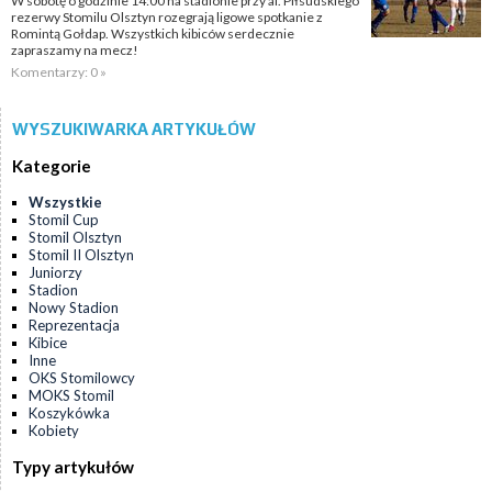
W sobotę o godzinie 14:00 na stadionie przy al. Piłsudskiego
rezerwy Stomilu Olsztyn rozegrają ligowe spotkanie z
Romintą Gołdap. Wszystkich kibiców serdecznie
zapraszamy na mecz!
Komentarzy: 0 »
WYSZUKIWARKA ARTYKUŁÓW
Kategorie
Wszystkie
Stomil Cup
Stomil Olsztyn
Stomil II Olsztyn
Juniorzy
Stadion
Nowy Stadion
Reprezentacja
Kibice
Inne
OKS Stomilowcy
MOKS Stomil
Koszykówka
Kobiety
Typy artykułów