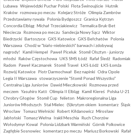
Lubawa
Wojewódzki Puchar Polski
Flota Świnoujście
Hutnik
Kraków
rozmowa po meczu
Kolejarz Stróże
Olimpia Zambrów
Przedstawiamy rywala
Polonia Bydgoszcz
Granica Kętrzyn
Concordia Elbląg
Michał Trzeciakiewicz
Termalica Bruk-Bet
Nieciecza
Rozmowa po meczu
Sandecja Nowy Sącz
Wiktor
Biedrzycki
Bartoszyce
GKS Katowice
GKS Bełchatów
Polonia
Warszawa
Chodź w "biało-niebieskich" barwach i zdobywaj
nagrody!
Kamil Hempel
Paweł Piceluk
Stomil Olsztyn - juniorzy
młodsi
Raków Częstochowa
UKS SMS Łódź
Rafał Śledź
Radomiak
Radom
Paweł Kaczmarek
Stomil Travel
ŁKS Łódź
ŁKS Łomża
Rozwój Katowice
Piotr Darmochwał
Bez napinki
Odra Opole
Legia II Warszawa
stowarzyszenie "Stomil Ponad Wszystko"
Centralna Liga Juniorów
Dawid Mieczkowski
Rozmowa przed
meczem
Yasuhiro Katō
Olimpia II Elbląg
Kamil Kiereś
Polska U-21
Chrobry Głogów
Stomil Cup
felieton
Makroregionalna Liga
Juniorów Młodszych
Stal Mielec
(S)krytym okiem
komentarz
Śląsk
Wrocław
Tomasz Wełnicki
Robert Kiłdanowicz
Mirosław
Jabłoński
Tomasz Wełna
Irakli Meschia
Ruch Chorzów
Wołodymyr Kowal
Polonia Lidzbark Warmiński
Górnik Polkowice
Zagłębie Sosnowiec
komentarz po meczu
Mariusz Borkowski
Rafał