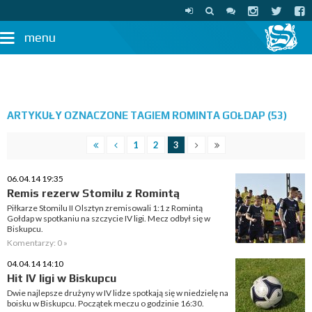
menu
ARTYKUŁY OZNACZONE TAGIEM ROMINTA GOŁDAP (53)
1
2
3
06.04.14 19:35
Remis rezerw Stomilu z Romintą
Piłkarze Stomilu II Olsztyn zremisowali 1:1 z Romintą
Gołdap w spotkaniu na szczycie IV ligi. Mecz odbył się w
Biskupcu.
Komentarzy: 0 »
04.04.14 14:10
Hit IV ligi w Biskupcu
Dwie najlepsze drużyny w IV lidze spotkają się w niedzielę na
boisku w Biskupcu. Początek meczu o godzinie 16:30.