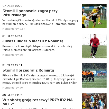
07.09.12 10:20
Stomil II ponownie zagra przy
Piłsudskiego
W niedzielę (9 września) piłkarze Stomilu II Olsztyn zagrają
na stadionie przy Al. Piłsudskiego 69A z Romintą Gołdap.
Komentarzy: 13 »
31.03.12 16:14
Łukasz Buder o meczu z Romintą
Po meczu z Romintą Gołdap rozmawialiśmy z obrońcą
"biało-niebieskich" Łukaszem Buderem.
Komentarzy: 0 »
31.03.12 15:51
Stomil II przegrał z Romintą
Piłkarze Stomilu II Olsztyn przegrali w meczu 19. kolejki
czwartej ligi z Romintą Gołdap 0:1 (0:0). Jedynego gola w
meczu strzelił w 84. minucie z rzutu karnego Łukasz Kiler.
Komentarzy: 0 »
30.03.12 11:38
W sobotę grają rezerwy! PRZYJDŹ NA
MECZ!