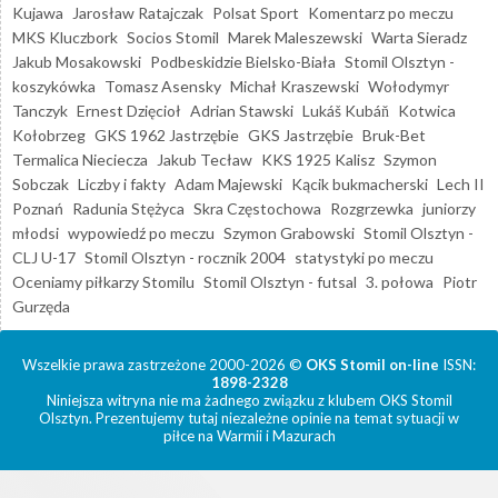
Kujawa
Jarosław Ratajczak
Polsat Sport
Komentarz po meczu
MKS Kluczbork
Socios Stomil
Marek Maleszewski
Warta Sieradz
Jakub Mosakowski
Podbeskidzie Bielsko-Biała
Stomil Olsztyn -
koszykówka
Tomasz Asensky
Michał Kraszewski
Wołodymyr
Tanczyk
Ernest Dzięcioł
Adrian Stawski
Lukáš Kubáň
Kotwica
Kołobrzeg
GKS 1962 Jastrzębie
GKS Jastrzębie
Bruk-Bet
Termalica Nieciecza
Jakub Tecław
KKS 1925 Kalisz
Szymon
Sobczak
Liczby i fakty
Adam Majewski
Kącik bukmacherski
Lech II
Poznań
Radunia Stężyca
Skra Częstochowa
Rozgrzewka
juniorzy
młodsi
wypowiedź po meczu
Szymon Grabowski
Stomil Olsztyn -
CLJ U-17
Stomil Olsztyn - rocznik 2004
statystyki po meczu
Oceniamy piłkarzy Stomilu
Stomil Olsztyn - futsal
3. połowa
Piotr
Gurzęda
Wszelkie prawa zastrzeżone 2000-2026 ©
OKS Stomil on-line
ISSN:
1898-2328
Niniejsza witryna nie ma żadnego związku z klubem OKS Stomil
Olsztyn. Prezentujemy tutaj niezależne opinie na temat sytuacji w
piłce na Warmii i Mazurach