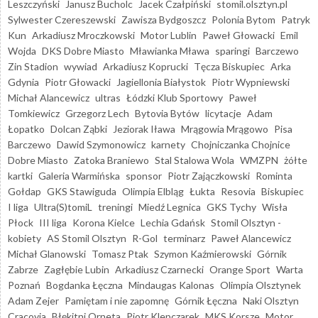
Leszczyński
Janusz Bucholc
Jacek Czałpiński
stomil.olsztyn.pl
Sylwester Czereszewski
Zawisza Bydgoszcz
Polonia Bytom
Patryk
Kun
Arkadiusz Mroczkowski
Motor Lublin
Paweł Głowacki
Emil
Wojda
DKS Dobre Miasto
Mławianka Mława
sparingi
Barczewo
Zin Stadion
wywiad
Arkadiusz Koprucki
Tęcza Biskupiec
Arka
Gdynia
Piotr Głowacki
Jagiellonia Białystok
Piotr Wypniewski
Michał Alancewicz
ultras
Łódzki Klub Sportowy
Paweł
Tomkiewicz
Grzegorz Lech
Bytovia Bytów
licytacje
Adam
Łopatko
Dolcan Ząbki
Jeziorak Iława
Mrągowia Mrągowo
Pisa
Barczewo
Dawid Szymonowicz
karnety
Chojniczanka Chojnice
Dobre Miasto
Zatoka Braniewo
Stal Stalowa Wola
WMZPN
żółte
kartki
Galeria Warmińska
sponsor
Piotr Zajączkowski
Rominta
Gołdap
GKS Stawiguda
Olimpia Elbląg
Łukta
Resovia
Biskupiec
I liga
Ultra(S)tomiL
treningi
Miedź Legnica
GKS Tychy
Wisła
Płock
III liga
Korona Kielce
Lechia Gdańsk
Stomil Olsztyn -
kobiety
AS Stomil Olsztyn
R-Gol
terminarz
Paweł Alancewicz
Michał Glanowski
Tomasz Ptak
Szymon Kaźmierowski
Górnik
Zabrze
Zagłębie Lubin
Arkadiusz Czarnecki
Orange Sport
Warta
Poznań
Bogdanka Łęczna
Mindaugas Kalonas
Olimpia Olsztynek
Adam Zejer
Pamiętam i nie zapomnę
Górnik Łęczna
Naki Olsztyn
Cracovia
Błękitni Orneta
Piotr Klepczarek
MKS Korsze
Motor