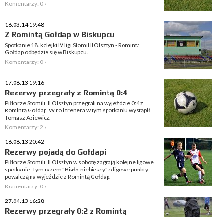
Komentarzy: 0 »
16.03.14 19:48
Z Romintą Gołdap w Biskupcu
Spotkanie 18. kolejki IV ligi Stomil II Olsztyn - Rominta
Gołdap odbędzie się w Biskupcu.
Komentarzy: 0 »
17.08.13 19:16
Rezerwy przegrały z Romintą 0:4
Piłkarze Stomilu II Olsztyn przegrali na wyjeździe 0:4 z
Romintą Gołdap. W roli trenera w tym spotkaniu wystąpił
Tomasz Aziewicz.
Komentarzy: 2 »
16.08.13 20:42
Rezerwy pojadą do Gołdapi
Piłkarze Stomilu II Olsztyn w sobotę zagrają kolejne ligowe
spotkanie. Tym razem "Biało-niebiescy" o ligowe punkty
powalczą na wyjeździe z Romintą Gołdap.
Komentarzy: 0 »
27.04.13 16:28
Rezerwy przegrały 0:2 z Romintą