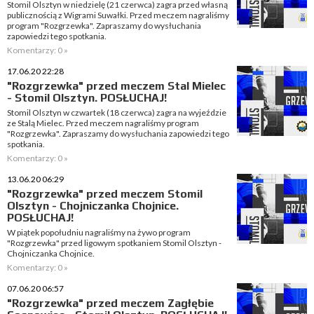
Stomil Olsztyn w niedzielę (21 czerwca) zagra przed własną
publicznością z Wigrami Suwałki. Przed meczem nagraliśmy
program "Rozgrzewka". Zapraszamy do wysłuchania
zapowiedzi tego spotkania.
Komentarzy: 0 »
17.06.20 22:28
"Rozgrzewka" przed meczem Stal Mielec
- Stomil Olsztyn. POSŁUCHAJ!
Stomil Olsztyn w czwartek (18 czerwca) zagra na wyjeździe
ze Stalą Mielec. Przed meczem nagraliśmy program
"Rozgrzewka". Zapraszamy do wysłuchania zapowiedzi tego
spotkania.
Komentarzy: 0 »
13.06.20 06:29
"Rozgrzewka" przed meczem Stomil
Olsztyn - Chojniczanka Chojnice.
POSŁUCHAJ!
W piątek popołudniu nagraliśmy na żywo program
"Rozgrzewka" przed ligowym spotkaniem Stomil Olsztyn -
Chojniczanka Chojnice.
Komentarzy: 0 »
07.06.20 06:57
"Rozgrzewka" przed meczem Zagłębie