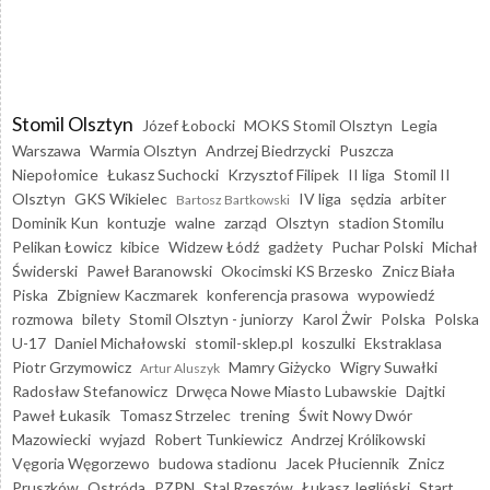
Stomil Olsztyn
Józef Łobocki
MOKS Stomil Olsztyn
Legia
Warszawa
Warmia Olsztyn
Andrzej Biedrzycki
Puszcza
Niepołomice
Łukasz Suchocki
Krzysztof Filipek
II liga
Stomil II
Olsztyn
GKS Wikielec
IV liga
sędzia
arbiter
Bartosz Bartkowski
Dominik Kun
kontuzje
walne
zarząd
Olsztyn
stadion Stomilu
Pelikan Łowicz
kibice
Widzew Łódź
gadżety
Puchar Polski
Michał
Świderski
Paweł Baranowski
Okocimski KS Brzesko
Znicz Biała
Piska
Zbigniew Kaczmarek
konferencja prasowa
wypowiedź
rozmowa
bilety
Stomil Olsztyn - juniorzy
Karol Żwir
Polska
Polska
U-17
Daniel Michałowski
stomil-sklep.pl
koszulki
Ekstraklasa
Piotr Grzymowicz
Mamry Giżycko
Wigry Suwałki
Artur Aluszyk
Radosław Stefanowicz
Drwęca Nowe Miasto Lubawskie
Dajtki
Paweł Łukasik
Tomasz Strzelec
trening
Świt Nowy Dwór
Mazowiecki
wyjazd
Robert Tunkiewicz
Andrzej Królikowski
Vęgoria Węgorzewo
budowa stadionu
Jacek Płuciennik
Znicz
Pruszków
Ostróda
PZPN
Stal Rzeszów
Łukasz Jegliński
Start