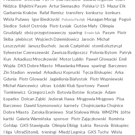
Nidzica
Błękitni Pasym
Artur Siemaszko
Polska U-15
Mazur Ełk
Garbarnia Kraków
Rafał Remisz
transfery
konkursy
konkurs
Wisła Puławy
Igor Biedrzycki
Huragan Morąg
Pogoń
Polonia Pasłęk
Siedlce
Sokół Ostróda
Piotr Łysiak
Gutów Mały
Olimpia
Grudziądz
obóz przygotowawczy
sparing
Pasym
Piotr
Erwin Sak
Skiba
plebiscyt
Wojciech Dziemidowicz
Jarocin
Michał
Leszczyński
Janusz Bucholc
Jacek Czałpiński
stomil.olsztyn.pl
Sylwester Czereszewski
Zawisza Bydgoszcz
Polonia Bytom
Patryk
Kun
Arkadiusz Mroczkowski
Motor Lublin
Paweł Głowacki
Emil
Wojda
DKS Dobre Miasto
Mławianka Mława
sparingi
Barczewo
Zin Stadion
wywiad
Arkadiusz Koprucki
Tęcza Biskupiec
Arka
Gdynia
Piotr Głowacki
Jagiellonia Białystok
Piotr Wypniewski
Michał Alancewicz
ultras
Łódzki Klub Sportowy
Paweł
Tomkiewicz
Grzegorz Lech
Bytovia Bytów
licytacje
Adam
Łopatko
Dolcan Ząbki
Jeziorak Iława
Mrągowia Mrągowo
Pisa
Barczewo
Dawid Szymonowicz
karnety
Chojniczanka Chojnice
Dobre Miasto
Zatoka Braniewo
Stal Stalowa Wola
WMZPN
żółte
kartki
Galeria Warmińska
sponsor
Piotr Zajączkowski
Rominta
Gołdap
GKS Stawiguda
Olimpia Elbląg
Łukta
Resovia
Biskupiec
I liga
Ultra(S)tomiL
treningi
Miedź Legnica
GKS Tychy
Wisła