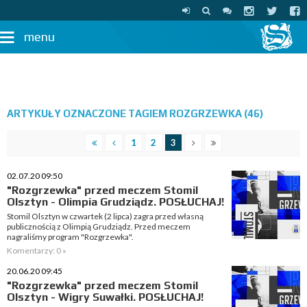
menu
ARTYKUŁY OZNACZONE TAGIEM ROZGRZEWKA (46)
1
2
3
02.07.20 09:50
"Rozgrzewka" przed meczem Stomil
Olsztyn - Olimpia Grudziądz. POSŁUCHAJ!
Stomil Olsztyn w czwartek (2 lipca) zagra przed własną
publicznością z Olimpią Grudziądz. Przed meczem
nagraliśmy program "Rozgrzewka".
Komentarzy: 0 »
20.06.20 09:45
"Rozgrzewka" przed meczem Stomil
Olsztyn - Wigry Suwałki. POSŁUCHAJ!