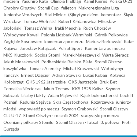
meczem
Yasuhiro Katō
Olimpia II Elbląg
Kamil Kiereś
Polska U-21
Chrobry Głogów
Stomil Cup
felieton
Makroregionalna Liga
Juniorów Młodszych
Stal Mielec
(S)krytym okiem
komentarz
Śląsk
Wrocław
Tomasz Wełnicki
Robert Kiłdanowicz
Mirosław
Jabłoński
Tomasz Wełna
Irakli Meschia
Ruch Chorzów
Wołodymyr Kowal
Polonia Lidzbark Warmiński
Górnik Polkowice
Zagłębie Sosnowiec
komentarz po meczu
Mariusz Borkowski
Rafał
Kujawa
Jarosław Ratajczak
Polsat Sport
Komentarz po meczu
MKS Kluczbork
Socios Stomil
Marek Maleszewski
Warta Sieradz
Jakub Mosakowski
Podbeskidzie Bielsko-Biała
Stomil Olsztyn -
koszykówka
Tomasz Asensky
Michał Kraszewski
Wołodymyr
Tanczyk
Ernest Dzięcioł
Adrian Stawski
Lukáš Kubáň
Kotwica
Kołobrzeg
GKS 1962 Jastrzębie
GKS Jastrzębie
Bruk-Bet
Termalica Nieciecza
Jakub Tecław
KKS 1925 Kalisz
Szymon
Sobczak
Liczby i fakty
Adam Majewski
Kącik bukmacherski
Lech II
Poznań
Radunia Stężyca
Skra Częstochowa
Rozgrzewka
juniorzy
młodsi
wypowiedź po meczu
Szymon Grabowski
Stomil Olsztyn -
CLJ U-17
Stomil Olsztyn - rocznik 2004
statystyki po meczu
Oceniamy piłkarzy Stomilu
Stomil Olsztyn - futsal
3. połowa
Piotr
Gurzęda