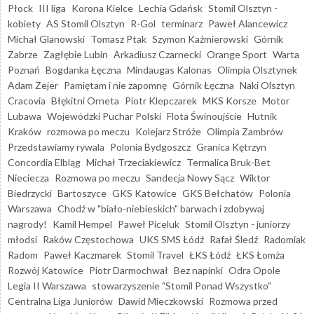
Płock
III liga
Korona Kielce
Lechia Gdańsk
Stomil Olsztyn -
kobiety
AS Stomil Olsztyn
R-Gol
terminarz
Paweł Alancewicz
Michał Glanowski
Tomasz Ptak
Szymon Kaźmierowski
Górnik
Zabrze
Zagłębie Lubin
Arkadiusz Czarnecki
Orange Sport
Warta
Poznań
Bogdanka Łęczna
Mindaugas Kalonas
Olimpia Olsztynek
Adam Zejer
Pamiętam i nie zapomnę
Górnik Łęczna
Naki Olsztyn
Cracovia
Błękitni Orneta
Piotr Klepczarek
MKS Korsze
Motor
Lubawa
Wojewódzki Puchar Polski
Flota Świnoujście
Hutnik
Kraków
rozmowa po meczu
Kolejarz Stróże
Olimpia Zambrów
Przedstawiamy rywala
Polonia Bydgoszcz
Granica Kętrzyn
Concordia Elbląg
Michał Trzeciakiewicz
Termalica Bruk-Bet
Nieciecza
Rozmowa po meczu
Sandecja Nowy Sącz
Wiktor
Biedrzycki
Bartoszyce
GKS Katowice
GKS Bełchatów
Polonia
Warszawa
Chodź w "biało-niebieskich" barwach i zdobywaj
nagrody!
Kamil Hempel
Paweł Piceluk
Stomil Olsztyn - juniorzy
młodsi
Raków Częstochowa
UKS SMS Łódź
Rafał Śledź
Radomiak
Radom
Paweł Kaczmarek
Stomil Travel
ŁKS Łódź
ŁKS Łomża
Rozwój Katowice
Piotr Darmochwał
Bez napinki
Odra Opole
Legia II Warszawa
stowarzyszenie "Stomil Ponad Wszystko"
Centralna Liga Juniorów
Dawid Mieczkowski
Rozmowa przed