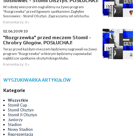
Sosnowiec - Stomil Olsztyn. POSŁUCHAJ!
W sobotę wieczorem nagraliśmy na żywo program
"Rozgrzewka" przed ligowym spotkaniem Zagłębie
Sosnowiec - Stomil Olsztyn. Zapraszamy od odsłuchu.
Komentarzy: 0 »
02.06.20 09:10
"Rozgrzewka" przed meczem Stomil -
Chrobry Głogów. POSŁUCHAJ!
Teraz przed każdym meczem będziemy nagrywali na żywo
program "Rozgrzewka" w którym będziemy zapowiadać
najbliższe spotkanie olsztyńskiego klubu.
Komentarzy: 0 »
WYSZUKIWARKA ARTYKUŁÓW
Kategorie
Wszystkie
Stomil Cup
Stomil Olsztyn
Stomil II Olsztyn
Juniorzy
Stadion
Nowy Stadion
Reprezentacja