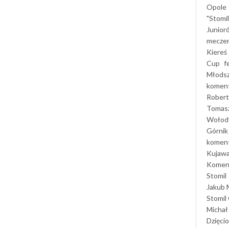
Opole
"Stomi
Junior
mecze
Kiereś
Cup
f
Młods
koment
Robert
Tomas
Wołod
Górnik
koment
Kujaw
Koment
Stomil
Jakub 
Stomil
Michał
Dzięcio