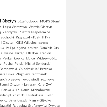
l Olsztyn
Józef Łobocki
MOKS Stomil
n
Legia Warszawa
Warmia Olsztyn
j Biedrzycki
Puszcza Niepołomice
 Suchocki
Krzysztof Filipek
II liga
II Olsztyn
GKS Wikielec
Bartosz
IV liga
sędzia
arbiter
Dominik Kun
ski
je
walne
zarząd
Olsztyn
stadion
u
Pelikan Łowicz
kibice
Widzew Łódź
y
Puchar Polski
Michał Świderski
Baranowski
Okocimski KS Brzesko
iała Piska
Zbigniew Kaczmarek
encja prasowa
wypowiedź
rozmowa
Stomil Olsztyn - juniorzy
Karol Żwir
Polska U-17
Daniel Michałowski
sklep.pl
koszulki
Ekstraklasa
Piotr
owicz
Mamry Giżycko
Artur Aluszyk
Suwałki
Radosław Stefanowicz
Drwęca