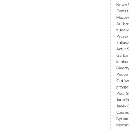
Nowe M
Tomasz
Mazowi
Andrze
budowa
Prusz
Łukasz 
Artur 
Garbar
konkur
Biedrz
Pogoń 
Gutów
przyg
Piotr S
Jarocin
Jacek 
Czeres
Bytom
Motor 