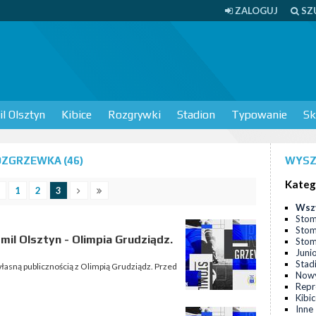
ZALOGUJ
SZ
l Olsztyn
Kibice
Rozgrywki
Stadion
Typowanie
Sk
ZGRZEWKA (46)
WYSZ
Kateg
1
2
3
Wsz
Stom
Stom
l Olsztyn - Olimpia Grudziądz.
Stomi
Juni
Stad
 własną publicznością z Olimpią Grudziądz. Przed
Nowy
Repr
Kibi
Inne