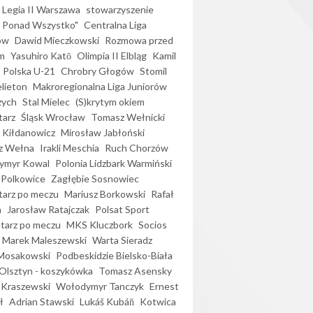
Legia II Warszawa
stowarzyszenie
l Ponad Wszystko"
Centralna Liga
ów
Dawid Mieczkowski
Rozmowa przed
m
Yasuhiro Katō
Olimpia II Elbląg
Kamil
Polska U-21
Chrobry Głogów
Stomil
elieton
Makroregionalna Liga Juniorów
zych
Stal Mielec
(S)krytym okiem
arz
Śląsk Wrocław
Tomasz Wełnicki
 Kiłdanowicz
Mirosław Jabłoński
z Wełna
Irakli Meschia
Ruch Chorzów
ymyr Kowal
Polonia Lidzbark Warmiński
 Polkowice
Zagłębie Sosnowiec
arz po meczu
Mariusz Borkowski
Rafał
a
Jarosław Ratajczak
Polsat Sport
arz po meczu
MKS Kluczbork
Socios
Marek Maleszewski
Warta Sieradz
Mosakowski
Podbeskidzie Bielsko-Biała
 Olsztyn - koszykówka
Tomasz Asensky
 Kraszewski
Wołodymyr Tanczyk
Ernest
ł
Adrian Stawski
Lukáš Kubáň
Kotwica