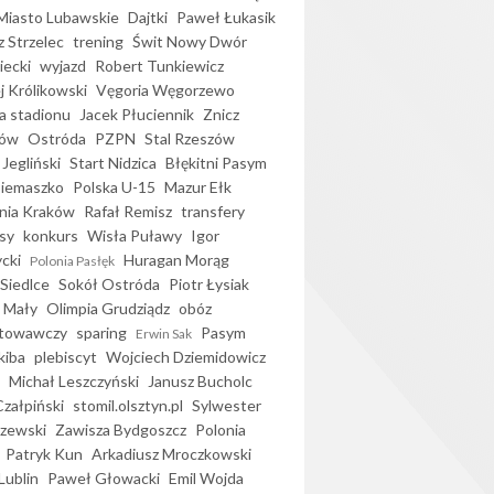
iasto Lubawskie
Dajtki
Paweł Łukasik
 Strzelec
trening
Świt Nowy Dwór
ecki
wyjazd
Robert Tunkiewicz
j Królikowski
Vęgoria Węgorzewo
 stadionu
Jacek Płuciennik
Znicz
ków
Ostróda
PZPN
Stal Rzeszów
Jegliński
Start Nidzica
Błękitni Pasym
Siemaszko
Polska U-15
Mazur Ełk
nia Kraków
Rafał Remisz
transfery
sy
konkurs
Wisła Puławy
Igor
ycki
Huragan Morąg
Polonia Pasłęk
Siedlce
Sokół Ostróda
Piotr Łysiak
 Mały
Olimpia Grudziądz
obóz
otowawczy
sparing
Pasym
Erwin Sak
kiba
plebiscyt
Wojciech Dziemidowicz
Michał Leszczyński
Janusz Bucholc
Czałpiński
stomil.olsztyn.pl
Sylwester
zewski
Zawisza Bydgoszcz
Polonia
Patryk Kun
Arkadiusz Mroczkowski
Lublin
Paweł Głowacki
Emil Wojda