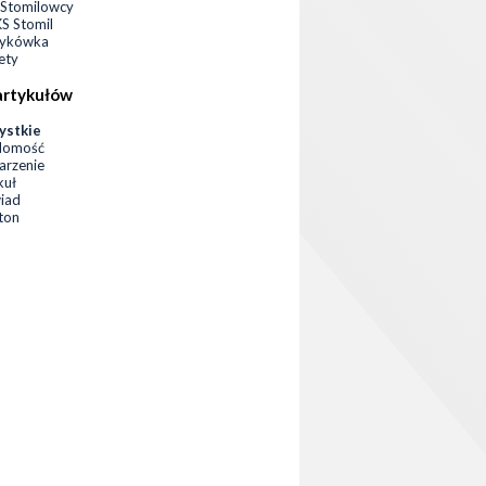
Stomilowcy
 Stomil
zykówka
ety
artykułów
ystkie
domość
rzenie
kuł
iad
eton