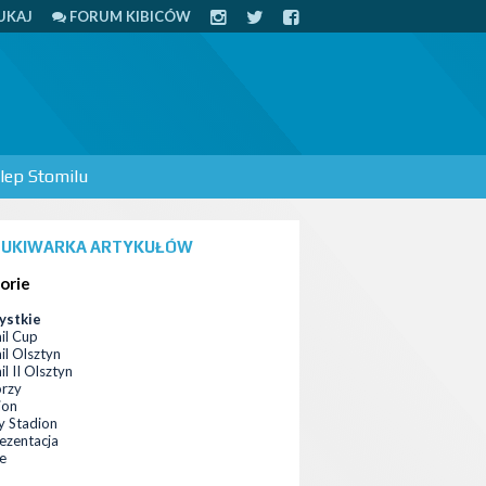
UKAJ
FORUM KIBICÓW
lep Stomilu
UKIWARKA ARTYKUŁÓW
orie
ystkie
il Cup
il Olsztyn
l II Olsztyn
orzy
ion
 Stadion
ezentacja
ce