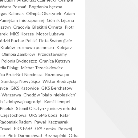
Warta Poznań
Bogdanka Łęczna
gas Kalonas
Olimpia Olsztynek
Adam
Pamiętam i nie zapomnę
Górnik Łęczna
lsztyn
Cracovia
Błękitni Orneta
Piotr
arek
MKS Korsze
Motor Lubawa
dzki Puchar Polski
Flota Świnoujście
 Kraków
rozmowa po meczu
Kolejarz
Olimpia Zambrów
Przedstawiamy
Polonia Bydgoszcz
Granica Kętrzyn
dia Elbląg
Michał Trzeciakiewicz
ica Bruk-Bet Nieciecza
Rozmowa po
Sandecja Nowy Sącz
Wiktor Biedrzycki
zyce
GKS Katowice
GKS Bełchatów
a Warszawa
Chodź w "biało-niebieskich"
h i zdobywaj nagrody!
Kamil Hempel
Piceluk
Stomil Olsztyn - juniorzy młodsi
 Częstochowa
UKS SMS Łódź
Rafał
Radomiak Radom
Paweł Kaczmarek
Travel
ŁKS Łódź
ŁKS Łomża
Rozwój
ice
Piotr Darmochwał
Bez napinki
Odra