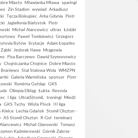
bre Miasto
Mławianka Mława
sparingi
ewo
Zin Stadion
wywiad
Arkadiusz
ki
Tęcza Biskupiec
Arka Gdynia
Piotr
cki
Jagiellonia Białystok
Piotr
ewski
Michał Alancewicz
ultras
Łódzki
portowy
Paweł Tomkiewicz
Grzegorz
Bytovia Bytów
licytacje
Adam Łopatko
 Ząbki
Jeziorak Iława
Mrągowia
wo
Pisa Barczewo
Dawid Szymonowicz
y
Chojniczanka Chojnice
Dobre Miasto
 Braniewo
Stal Stalowa Wola
WMZPN
artki
Galeria Warmińska
sponsor
Piotr
kowski
Rominta Gołdap
GKS
uda
Olimpia Elbląg
Łukta
Resovia
iec
I liga
Ultra(S)tomiL
treningi
Miedź
a
GKS Tychy
Wisła Płock
III liga
 Kielce
Lechia Gdańsk
Stomil Olsztyn -
y
AS Stomil Olsztyn
R-Gol
terminarz
Alancewicz
Michał Glanowski
Tomasz
Szymon Kaźmierowski
Górnik Zabrze
ie Lubin
Arkadiusz Czarnecki
Orange