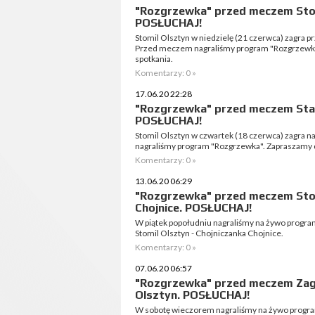
"Rozgrzewka" przed meczem Stom
POSŁUCHAJ!
Stomil Olsztyn w niedzielę (21 czerwca) zagra p
Przed meczem nagraliśmy program "Rozgrzewka
spotkania.
Komentarzy: 0 »
17.06.20 22:28
"Rozgrzewka" przed meczem Stal 
POSŁUCHAJ!
Stomil Olsztyn w czwartek (18 czerwca) zagra n
nagraliśmy program "Rozgrzewka". Zapraszamy d
Komentarzy: 0 »
13.06.20 06:29
"Rozgrzewka" przed meczem Stom
Chojnice. POSŁUCHAJ!
W piątek popołudniu nagraliśmy na żywo progr
Stomil Olsztyn - Chojniczanka Chojnice.
Komentarzy: 0 »
07.06.20 06:57
"Rozgrzewka" przed meczem Zagł
Olsztyn. POSŁUCHAJ!
W sobotę wieczorem nagraliśmy na żywo progr