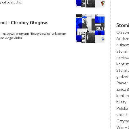
y od odsłuchu.
il - Chrobry Głogów.
Stomi
Olszty
i na żywo program "Rozgrzewka" w którym
yńskiego klubu.
Andrze
Łukasz
Stomil 
Bartkow
kontuz
Stomil
gadżet
Paweł 
Znicz B
konfer
bilety
Polska
stomil-
Grzym
Wigry 