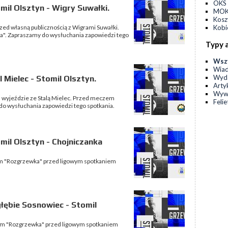
OKS 
il Olsztyn - Wigry Suwałki.
MOKS
Kos
rzed własną publicznością z Wigrami Suwałki.
Kobi
". Zapraszamy do wysłuchania zapowiedzi tego
Typy 
Wsz
Wia
Wyda
Mielec - Stomil Olsztyn.
Arty
Wyw
a wyjeździe ze Stalą Mielec. Przed meczem
Feli
o wysłuchania zapowiedzi tego spotkania.
il Olsztyn - Chojniczanka
am "Rozgrzewka" przed ligowym spotkaniem
ębie Sosnowiec - Stomil
am "Rozgrzewka" przed ligowym spotkaniem