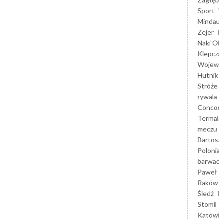
Sport
Mindau
Zejer
Naki O
Klepcz
Wojewó
Hutnik
Stróże
rywala
Concor
Termal
meczu
Bartos
Poloni
barwac
Paweł 
Raków
Śledź
Stomil 
Katow