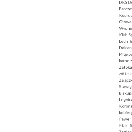
DKS Do
Barcz
Kopruc
Głowa
Wypni
Klub S
Lech
Dolcan
Mrągo
karnet
Zatoka
żółte k
Zającz
Stawig
Biskup
Legnic
Korona
kobiet
Paweł 
Ptak
Zagłęb