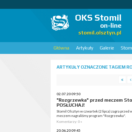
OKS Stomil
on-line
stomil.olsztyn.pl
Główna
Artykuły
Galerie
Stomi
ARTYKUŁY OZNACZONE TAGIEM RO
02.07.20 09:50
"Rozgrzewka" przed meczem Stomi
POSŁUCHAJ!
Stomil Olsztyn w czwartek (2 lipca) zagra przed
meczem nagraliśmy program "Rozgrzewka".
Komentarzy: 0 »
20.06.20 09:45