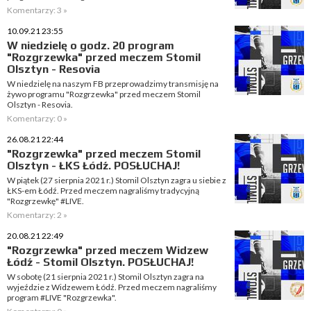
Komentarzy: 3 »
10.09.21 23:55
W niedzielę o godz. 20 program
"Rozgrzewka" przed meczem Stomil
Olsztyn - Resovia
W niedzielę na naszym FB przeprowadzimy transmisję na
żywo programu "Rozgrzewka" przed meczem Stomil
Olsztyn - Resovia.
Komentarzy: 0 »
26.08.21 22:44
"Rozgrzewka" przed meczem Stomil
Olsztyn - ŁKS Łódź. POSŁUCHAJ!
W piątek (27 sierpnia 2021 r.) Stomil Olsztyn zagra u siebie z
ŁKS-em Łódź. Przed meczem nagraliśmy tradycyjną
"Rozgrzewkę" #LIVE.
Komentarzy: 2 »
20.08.21 22:49
"Rozgrzewka" przed meczem Widzew
Łódź - Stomil Olsztyn. POSŁUCHAJ!
W sobotę (21 sierpnia 2021 r.) Stomil Olsztyn zagra na
wyjeździe z Widzewem Łódź. Przed meczem nagraliśmy
program #LIVE "Rozgrzewka".