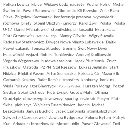
Pelikan Łowicz
kibice
Widzew Łódź
gadżety
Puchar Polski
Michał
Świderski
Paweł Baranowski
Okocimski KS Brzesko
Znicz Biała
Piska
Zbigniew Kaczmarek
konferencja prasowa
wypowiedź
rozmowa
bilety
Stomil Olsztyn - juniorzy
Karol Żwir
Polska
Polska
U-17
Daniel Michałowski
stomil-sklep.pl
koszulki
Ekstraklasa
Piotr Grzymowicz
Mamry Giżycko
Wigry Suwałki
Artur Aluszyk
Radosław Stefanowicz
Drwęca Nowe Miasto Lubawskie
Dajtki
Paweł Łukasik
Tomasz Strzelec
trening
Świt Nowy Dwór
Mazowiecki
wyjazd
Robert Tunkiewicz
Andrzej Królikowski
Vęgoria Węgorzewo
budowa stadionu
Jacek Płuciennik
Znicz
Pruszków
Ostróda
PZPN
Stal Rzeszów
Łukasz Jegliński
Start
Nidzica
Błękitni Pasym
Artur Siemaszko
Polska U-15
Mazur Ełk
Garbarnia Kraków
Rafał Remisz
transfery
konkursy
konkurs
Wisła Puławy
Igor Biedrzycki
Huragan Morąg
Pogoń
Polonia Pasłęk
Siedlce
Sokół Ostróda
Piotr Łysiak
Gutów Mały
Olimpia
Grudziądz
obóz przygotowawczy
sparing
Pasym
Piotr
Erwin Sak
Skiba
plebiscyt
Wojciech Dziemidowicz
Jarocin
Michał
Leszczyński
Janusz Bucholc
Jacek Czałpiński
stomil.olsztyn.pl
Sylwester Czereszewski
Zawisza Bydgoszcz
Polonia Bytom
Patryk
Kun
Arkadiusz Mroczkowski
Motor Lublin
Paweł Głowacki
Emil