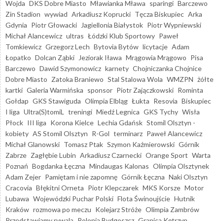
Wojda
DKS Dobre Miasto
Mławianka Mława
sparingi
Barczewo
Zin Stadion
wywiad
Arkadiusz Koprucki
Tęcza Biskupiec
Arka
Gdynia
Piotr Głowacki
Jagiellonia Białystok
Piotr Wypniewski
Michał Alancewicz
ultras
Łódzki Klub Sportowy
Paweł
Tomkiewicz
Grzegorz Lech
Bytovia Bytów
licytacje
Adam
Łopatko
Dolcan Ząbki
Jeziorak Iława
Mrągowia Mrągowo
Pisa
Barczewo
Dawid Szymonowicz
karnety
Chojniczanka Chojnice
Dobre Miasto
Zatoka Braniewo
Stal Stalowa Wola
WMZPN
żółte
kartki
Galeria Warmińska
sponsor
Piotr Zajączkowski
Rominta
Gołdap
GKS Stawiguda
Olimpia Elbląg
Łukta
Resovia
Biskupiec
I liga
Ultra(S)tomiL
treningi
Miedź Legnica
GKS Tychy
Wisła
Płock
III liga
Korona Kielce
Lechia Gdańsk
Stomil Olsztyn -
kobiety
AS Stomil Olsztyn
R-Gol
terminarz
Paweł Alancewicz
Michał Glanowski
Tomasz Ptak
Szymon Kaźmierowski
Górnik
Zabrze
Zagłębie Lubin
Arkadiusz Czarnecki
Orange Sport
Warta
Poznań
Bogdanka Łęczna
Mindaugas Kalonas
Olimpia Olsztynek
Adam Zejer
Pamiętam i nie zapomnę
Górnik Łęczna
Naki Olsztyn
Cracovia
Błękitni Orneta
Piotr Klepczarek
MKS Korsze
Motor
Lubawa
Wojewódzki Puchar Polski
Flota Świnoujście
Hutnik
Kraków
rozmowa po meczu
Kolejarz Stróże
Olimpia Zambrów
Przedstawiamy rywala
Polonia Bydgoszcz
Granica Kętrzyn