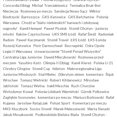
Concordia Elbląg
Michał Trzeciakiewicz
Termalica Bruk-Bet
Nieciecza
Rozmowa po meczu
Sandecja Nowy Sącz
Wiktor
Biedrzycki
Bartoszyce
GKS Katowice
GKS Bełchatów
Polonia
Warszawa
Chodź w "biało-niebieskich" barwach i zdobywaj
nagrody!
Kamil Hempel
Paweł Piceluk
Stomil Olsztyn - juniorzy
młodsi
Raków Częstochowa
UKS SMS Łódź
Rafał Śledź
Radomiak
Radom
Paweł Kaczmarek
Stomil Travel
ŁKS Łódź
ŁKS Łomża
Rozwój Katowice
Piotr Darmochwał
Bez napinki
Odra Opole
Legia II Warszawa
stowarzyszenie "Stomil Ponad Wszystko"
Centralna Liga Juniorów
Dawid Mieczkowski
Rozmowa przed
meczem
Yasuhiro Katō
Olimpia II Elbląg
Kamil Kiereś
Polska U-21
Chrobry Głogów
Stomil Cup
felieton
Makroregionalna Liga
Juniorów Młodszych
Stal Mielec
(S)krytym okiem
komentarz
Śląsk
Wrocław
Tomasz Wełnicki
Robert Kiłdanowicz
Mirosław
Jabłoński
Tomasz Wełna
Irakli Meschia
Ruch Chorzów
Wołodymyr Kowal
Polonia Lidzbark Warmiński
Górnik Polkowice
Zagłębie Sosnowiec
komentarz po meczu
Mariusz Borkowski
Rafał
Kujawa
Jarosław Ratajczak
Polsat Sport
Komentarz po meczu
MKS Kluczbork
Socios Stomil
Marek Maleszewski
Warta Sieradz
Jakub Mosakowski
Podbeskidzie Bielsko-Biała
Stomil Olsztyn -