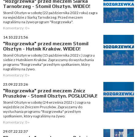
"Rozgrzewka" przed meczem Siarka
Tarnobrzeg - Stomil Olsztyn. WIDEO!
Stomil Olsztyn w sobotę (22 października 2022 roku) zagra
na wyjeździe z Siarką Tarnobrzeg. Przed meczem
nagraliśmy na żywo program "Rozgrzewka".
Komentarzy: 0 »
14.10.22 21:56
"Rozgrzewka" przed meczem Stomil
Olsztyn - Hutnik Kraków. WIDEO!
Stomil Olsztyn w sobotę (15 października 2022 r.) zagra u
siebie z Hutnikiem Kraków. Zapraszamy do wysłuchania
programu "Rozgrzewka" przed tym spotkaniem, który
nagraliśmy na żywo.
Komentarzy: 0 »
23.09.22 23:26
"Rozgrzewka" przed meczem Znicz
Pruszków - Stomil Olsztyn. POSŁUCHAJ!
Stomil Olsztyn w sobotę (24 września 2022 r.) zagra na
wyjeździe ze Zniczem Pruszków. Zapraszamy do
wysłuchania programu "Rozgrzewka" przed tym
spotkaniem, który nagraliśmy na żywo.
Komentarzy: 0 »
29.07.22 22:37