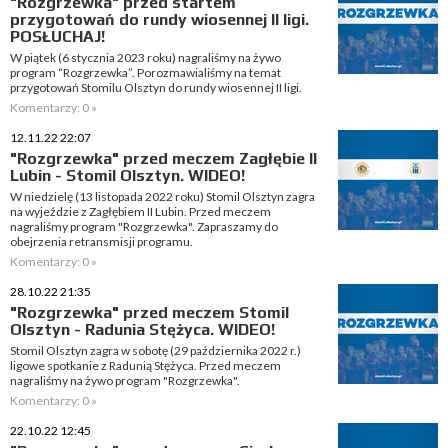
"Rozgrzewka" przed startem
przygotowań do rundy wiosennej II ligi.
POSŁUCHAJ!
W piątek (6 stycznia 2023 roku) nagraliśmy na żywo
program “Rozgrzewka”. Porozmawialiśmy na temat
przygotowań Stomilu Olsztyn do rundy wiosennej II ligi.
Komentarzy: 0 »
12.11.22 22:07
"Rozgrzewka" przed meczem Zagłębie II
Lubin - Stomil Olsztyn. WIDEO!
W niedzielę (13 listopada 2022 roku) Stomil Olsztyn zagra
na wyjeździe z Zagłębiem II Lubin. Przed meczem
nagraliśmy program "Rozgrzewka". Zapraszamy do
obejrzenia retransmisji programu.
Komentarzy: 0 »
28.10.22 21:35
"Rozgrzewka" przed meczem Stomil
Olsztyn - Radunia Stężyca. WIDEO!
Stomil Olsztyn zagra w sobotę (29 października 2022 r.)
ligowe spotkanie z Radunią Stężyca. Przed meczem
nagraliśmy na żywo program "Rozgrzewka".
Komentarzy: 0 »
22.10.22 12:45