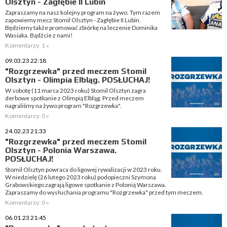
Olsztyn - Zagłębie II Lubin
Zapraszamy na nasz kolejny program na żywo. Tym razem
zapowiemy mecz Stomil Olsztyn - Zagłębie II Lubin.
Będziemy także promować zbiórkę na leczenie Dominika
Wasiaka. Bądźcie z nami!
Komentarzy: 1 »
09.03.23 22:18
"Rozgrzewka" przed meczem Stomil
Olsztyn - Olimpia Elbląg. POSŁUCHAJ!
W sobotę (11 marca 2023 roku) Stomil Olsztyn zagra
derbowe spotkanie z Olimpią Elbląg. Przed meczem
nagraliśmy na żywo program "Rozgrzewka".
Komentarzy: 0 »
24.02.23 21:33
"Rozgrzewka" przed meczem Stomil
Olsztyn - Polonia Warszawa.
POSŁUCHAJ!
Stomil Olsztyn powraca do ligowej rywalizacji w 2023 roku.
W niedzielę (26 lutego 2023 roku) podopieczni Szymona
Grabowskiego zagrają ligowe spotkanie z Polonią Warszawa.
Zapraszamy do wysłuchania programu "Rozgrzewka" przed tym meczem.
Komentarzy: 0 »
06.01.23 21:45