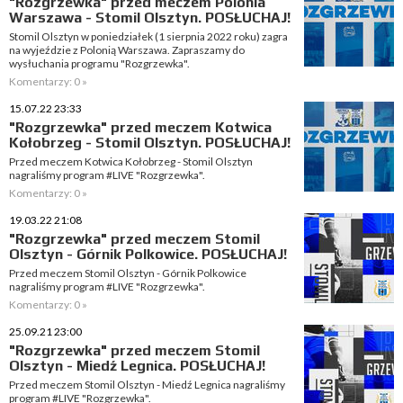
"Rozgrzewka" przed meczem Polonia
Warszawa - Stomil Olsztyn. POSŁUCHAJ!
Stomil Olsztyn w poniedziałek (1 sierpnia 2022 roku) zagra
na wyjeździe z Polonią Warszawa. Zapraszamy do
wysłuchania programu "Rozgrzewka".
Komentarzy: 0 »
15.07.22 23:33
"Rozgrzewka" przed meczem Kotwica
Kołobrzeg - Stomil Olsztyn. POSŁUCHAJ!
Przed meczem Kotwica Kołobrzeg - Stomil Olsztyn
nagraliśmy program #LIVE "Rozgrzewka".
Komentarzy: 0 »
19.03.22 21:08
"Rozgrzewka" przed meczem Stomil
Olsztyn - Górnik Polkowice. POSŁUCHAJ!
Przed meczem Stomil Olsztyn - Górnik Polkowice
nagraliśmy program #LIVE "Rozgrzewka".
Komentarzy: 0 »
25.09.21 23:00
"Rozgrzewka" przed meczem Stomil
Olsztyn - Miedź Legnica. POSŁUCHAJ!
Przed meczem Stomil Olsztyn - Miedź Legnica nagraliśmy
program #LIVE "Rozgrzewka".