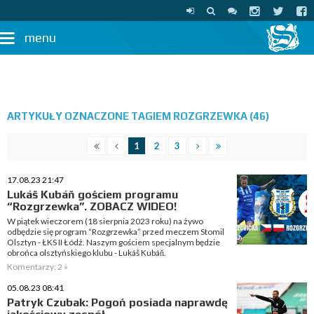
menu
ARTYKUŁY OZNACZONE TAGIEM ROZGRZEWKA (46)
1
2
3
17.08.23 21:47
Lukáš Kubáň gościem programu
“Rozgrzewka”. ZOBACZ WIDEO!
W piątek wieczorem (18 sierpnia 2023 roku) na żywo
odbędzie się program “Rozgrzewka” przed meczem Stomil
Olsztyn - ŁKS II Łódź. Naszym gościem specjalnym będzie
obrońca olsztyńskiego klubu - Lukáš Kubáň.
Komentarzy: 2 »
05.08.23 08:41
Patryk Czubak: Pogoń posiada naprawdę