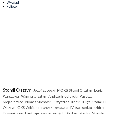
Wywiad
Felieton
Stomil Olsztyn
Józef Łobocki
MOKS Stomil Olsztyn
Legia
Warszawa
Warmia Olsztyn
Andrzej Biedrzycki
Puszcza
Niepołomice
Łukasz Suchocki
Krzysztof Filipek
II liga
Stomil II
Olsztyn
GKS Wikielec
IV liga
sędzia
arbiter
Bartosz Bartkowski
Dominik Kun
kontuzje
walne
zarząd
Olsztyn
stadion Stomilu