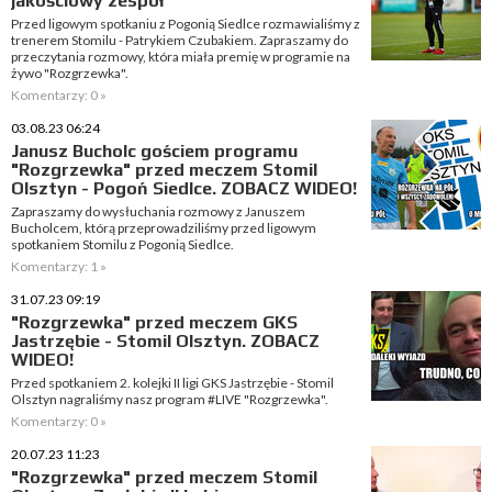
jakościowy zespół
Przed ligowym spotkaniu z Pogonią Siedlce rozmawialiśmy z
trenerem Stomilu - Patrykiem Czubakiem. Zapraszamy do
przeczytania rozmowy, która miała premię w programie na
żywo "Rozgrzewka".
Komentarzy: 0 »
03.08.23 06:24
Janusz Bucholc gościem programu
"Rozgrzewka" przed meczem Stomil
Olsztyn - Pogoń Siedlce. ZOBACZ WIDEO!
Zapraszamy do wysłuchania rozmowy z Januszem
Bucholcem, którą przeprowadziliśmy przed ligowym
spotkaniem Stomilu z Pogonią Siedlce.
Komentarzy: 1 »
31.07.23 09:19
"Rozgrzewka" przed meczem GKS
Jastrzębie - Stomil Olsztyn. ZOBACZ
WIDEO!
Przed spotkaniem 2. kolejki II ligi GKS Jastrzębie - Stomil
Olsztyn nagraliśmy nasz program #LIVE "Rozgrzewka".
Komentarzy: 0 »
20.07.23 11:23
"Rozgrzewka" przed meczem Stomil