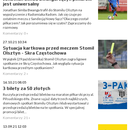
jest uniwersalny
Jonathan Simba Bwanga trafił do Stomilu Olsztyn na
wypożyczenie z Radomiaka Radom. Jak się czuje po
ostatnim meczu z Sandecją Nowy Sącz? Dlaczego został
piłkarzem? Jak porozumiewa się w szatni? Zapraszamy do
rozmowy.
Komentarzy: 0 »
27.10.21 10:34
Sytuacja kartkowa przed meczem Stomil
Olsztyn - Skra Częstochowa
W piątek (29 października) Stomil Olsztyn zagra ligowe
spotkanie ze Skrą Częstochowa. Jak wygląda sytuacja
kartkowa przed tym spotkaniem?
Komentarzy: 2 »
16.10.21 08:05
3 bilety za 50 złotych
Ruszyła przedsprzedaż biletów na maraton piłkarski przy al.
Piłsudskiego 69a. Znane są już daty trzech najbliższych,
domowych spotkań Stomilu Olsztyn i klub wystartował z
przedsprzedażą biletów na te spotkania. W specjalnej
promocji bilet...
Komentarzy: 21 »
13.09.21 12:03