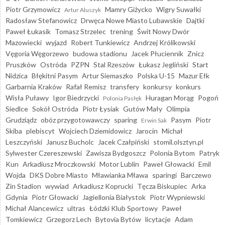
Piotr Grzymowicz
Mamry Giżycko
Wigry Suwałki
Artur Aluszyk
Radosław Stefanowicz
Drwęca Nowe Miasto Lubawskie
Dajtki
Paweł Łukasik
Tomasz Strzelec
trening
Świt Nowy Dwór
Mazowiecki
wyjazd
Robert Tunkiewicz
Andrzej Królikowski
Vęgoria Węgorzewo
budowa stadionu
Jacek Płuciennik
Znicz
Pruszków
Ostróda
PZPN
Stal Rzeszów
Łukasz Jegliński
Start
Nidzica
Błękitni Pasym
Artur Siemaszko
Polska U-15
Mazur Ełk
Garbarnia Kraków
Rafał Remisz
transfery
konkursy
konkurs
Wisła Puławy
Igor Biedrzycki
Huragan Morąg
Pogoń
Polonia Pasłęk
Siedlce
Sokół Ostróda
Piotr Łysiak
Gutów Mały
Olimpia
Grudziądz
obóz przygotowawczy
sparing
Pasym
Piotr
Erwin Sak
Skiba
plebiscyt
Wojciech Dziemidowicz
Jarocin
Michał
Leszczyński
Janusz Bucholc
Jacek Czałpiński
stomil.olsztyn.pl
Sylwester Czereszewski
Zawisza Bydgoszcz
Polonia Bytom
Patryk
Kun
Arkadiusz Mroczkowski
Motor Lublin
Paweł Głowacki
Emil
Wojda
DKS Dobre Miasto
Mławianka Mława
sparingi
Barczewo
Zin Stadion
wywiad
Arkadiusz Koprucki
Tęcza Biskupiec
Arka
Gdynia
Piotr Głowacki
Jagiellonia Białystok
Piotr Wypniewski
Michał Alancewicz
ultras
Łódzki Klub Sportowy
Paweł
Tomkiewicz
Grzegorz Lech
Bytovia Bytów
licytacje
Adam