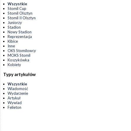
Wszystkie
Stomil Cup
Stomil Olsztyn
Stomil II Olsztyn
Juniorzy
Stadion
Nowy Stadion
Reprezentacja
Kibice
Inne
OKS Stomilowcy
MOKS Stomil
Koszykówka
Kobiety
Typy artykułów
Wszystkie
Wiadomość
Wydarzenie
Artykuł
Wywiad
Felieton