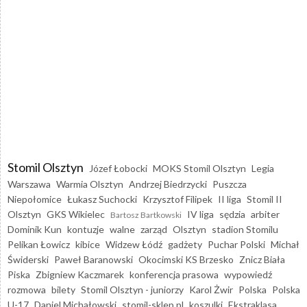
Stomil Olsztyn
Józef Łobocki
MOKS Stomil Olsztyn
Legia
Warszawa
Warmia Olsztyn
Andrzej Biedrzycki
Puszcza
Niepołomice
Łukasz Suchocki
Krzysztof Filipek
II liga
Stomil II
Olsztyn
GKS Wikielec
IV liga
sędzia
arbiter
Bartosz Bartkowski
Dominik Kun
kontuzje
walne
zarząd
Olsztyn
stadion Stomilu
Pelikan Łowicz
kibice
Widzew Łódź
gadżety
Puchar Polski
Michał
Świderski
Paweł Baranowski
Okocimski KS Brzesko
Znicz Biała
Piska
Zbigniew Kaczmarek
konferencja prasowa
wypowiedź
rozmowa
bilety
Stomil Olsztyn - juniorzy
Karol Żwir
Polska
Polska
U-17
Daniel Michałowski
stomil-sklep.pl
koszulki
Ekstraklasa