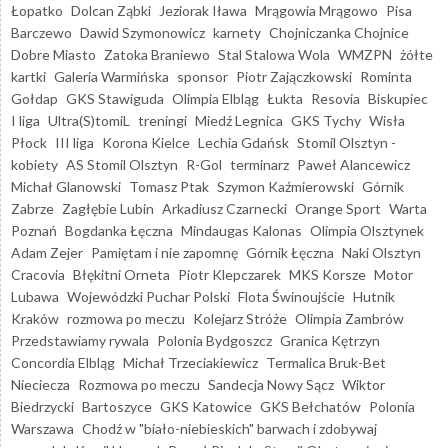
Łopatko
Dolcan Ząbki
Jeziorak Iława
Mrągowia Mrągowo
Pisa
Barczewo
Dawid Szymonowicz
karnety
Chojniczanka Chojnice
Dobre Miasto
Zatoka Braniewo
Stal Stalowa Wola
WMZPN
żółte
kartki
Galeria Warmińska
sponsor
Piotr Zajączkowski
Rominta
Gołdap
GKS Stawiguda
Olimpia Elbląg
Łukta
Resovia
Biskupiec
I liga
Ultra(S)tomiL
treningi
Miedź Legnica
GKS Tychy
Wisła
Płock
III liga
Korona Kielce
Lechia Gdańsk
Stomil Olsztyn -
kobiety
AS Stomil Olsztyn
R-Gol
terminarz
Paweł Alancewicz
Michał Glanowski
Tomasz Ptak
Szymon Kaźmierowski
Górnik
Zabrze
Zagłębie Lubin
Arkadiusz Czarnecki
Orange Sport
Warta
Poznań
Bogdanka Łęczna
Mindaugas Kalonas
Olimpia Olsztynek
Adam Zejer
Pamiętam i nie zapomnę
Górnik Łęczna
Naki Olsztyn
Cracovia
Błękitni Orneta
Piotr Klepczarek
MKS Korsze
Motor
Lubawa
Wojewódzki Puchar Polski
Flota Świnoujście
Hutnik
Kraków
rozmowa po meczu
Kolejarz Stróże
Olimpia Zambrów
Przedstawiamy rywala
Polonia Bydgoszcz
Granica Kętrzyn
Concordia Elbląg
Michał Trzeciakiewicz
Termalica Bruk-Bet
Nieciecza
Rozmowa po meczu
Sandecja Nowy Sącz
Wiktor
Biedrzycki
Bartoszyce
GKS Katowice
GKS Bełchatów
Polonia
Warszawa
Chodź w "biało-niebieskich" barwach i zdobywaj