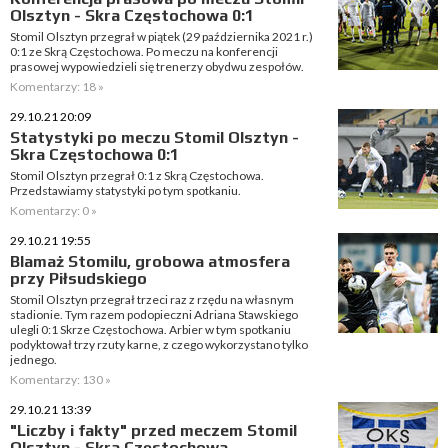
Olsztyn - Skra Częstochowa 0:1
Stomil Olsztyn przegrał w piątek (29 października 2021 r.)
0:1 ze Skrą Częstochowa. Po meczu na konferencji
prasowej wypowiedzieli się trenerzy obydwu zespołów.
Komentarzy: 18 »
29.10.21 20:09
Statystyki po meczu Stomil Olsztyn -
Skra Częstochowa 0:1
Stomil Olsztyn przegrał 0:1 z Skrą Częstochowa.
Przedstawiamy statystyki po tym spotkaniu.
Komentarzy: 0 »
29.10.21 19:55
Blamaż Stomilu, grobowa atmosfera
przy Piłsudskiego
Stomil Olsztyn przegrał trzeci raz z rzędu na własnym
stadionie. Tym razem podopieczni Adriana Stawskiego
ulegli 0:1 Skrze Częstochowa. Arbier w tym spotkaniu
podyktował trzy rzuty karne, z czego wykorzystano tylko
jednego.
Komentarzy: 130 »
29.10.21 13:39
"Liczby i fakty" przed meczem Stomil
Olsztyn - Skra Częstochowa