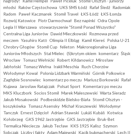
nagrody!
Kamil Hempel
Paweł Piceluk
Stomil Olsztyn - juniorzy
młodsi
Raków Częstochowa
UKS SMS Łódź
Rafał Śledź
Radomiak
Radom
Paweł Kaczmarek
Stomil Travel
ŁKS Łódź
ŁKS Łomża
Rozwój Katowice
Piotr Darmochwał
Bez napinki
Odra Opole
Legia II Warszawa
stowarzyszenie "Stomil Ponad Wszystko"
Centralna Liga Juniorów
Dawid Mieczkowski
Rozmowa przed
meczem
Yasuhiro Katō
Olimpia II Elbląg
Kamil Kiereś
Polska U-21
Chrobry Głogów
Stomil Cup
felieton
Makroregionalna Liga
Juniorów Młodszych
Stal Mielec
(S)krytym okiem
komentarz
Śląsk
Wrocław
Tomasz Wełnicki
Robert Kiłdanowicz
Mirosław
Jabłoński
Tomasz Wełna
Irakli Meschia
Ruch Chorzów
Wołodymyr Kowal
Polonia Lidzbark Warmiński
Górnik Polkowice
Zagłębie Sosnowiec
komentarz po meczu
Mariusz Borkowski
Rafał
Kujawa
Jarosław Ratajczak
Polsat Sport
Komentarz po meczu
MKS Kluczbork
Socios Stomil
Marek Maleszewski
Warta Sieradz
Jakub Mosakowski
Podbeskidzie Bielsko-Biała
Stomil Olsztyn -
koszykówka
Tomasz Asensky
Michał Kraszewski
Wołodymyr
Tanczyk
Ernest Dzięcioł
Adrian Stawski
Lukáš Kubáň
Kotwica
Kołobrzeg
GKS 1962 Jastrzębie
GKS Jastrzębie
Bruk-Bet
Termalica Nieciecza
Jakub Tecław
KKS 1925 Kalisz
Szymon
Sobczak
Liczby i fakty
Adam Majewski
Kącik bukmacherski
Lech II