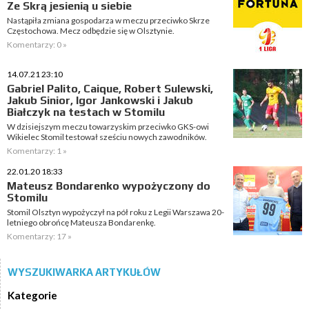
Ze Skrą jesienią u siebie
Nastąpiła zmiana gospodarza w meczu przeciwko Skrze
Częstochowa. Mecz odbędzie się w Olsztynie.
Komentarzy: 0 »
14.07.21 23:10
Gabriel Palito, Caique, Robert Sulewski,
Jakub Sinior, Igor Jankowski i Jakub
Białczyk na testach w Stomilu
W dzisiejszym meczu towarzyskim przeciwko GKS-owi
Wikielec Stomil testował sześciu nowych zawodników.
Komentarzy: 1 »
22.01.20 18:33
Mateusz Bondarenko wypożyczony do
Stomilu
Stomil Olsztyn wypożyczył na pół roku z Legii Warszawa 20-
letniego obrońcę Mateusza Bondarenkę.
Komentarzy: 17 »
WYSZUKIWARKA ARTYKUŁÓW
Kategorie