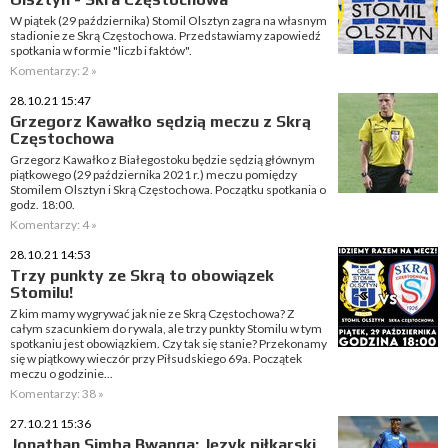
W piątek (29 października) Stomil Olsztyn zagra na własnym
stadionie ze Skrą Częstochowa. Przedstawiamy zapowiedź
spotkania w formie "liczb i faktów".
Komentarzy: 2 »
28.10.21 15:47
Grzegorz Kawałko sędzią meczu z Skrą
Częstochowa
Grzegorz Kawałko z Białegostoku będzie sędzią głównym
piątkowego (29 października 2021 r.) meczu pomiędzy
Stomilem Olsztyn i Skrą Częstochowa. Początku spotkania o
godz. 18:00.
Komentarzy: 4 »
28.10.21 14:53
Trzy punkty ze Skrą to obowiązek
Stomilu!
Z kim mamy wygrywać jak nie ze Skrą Częstochowa? Z
całym szacunkiem do rywala, ale trzy punkty Stomilu w tym
spotkaniu jest obowiązkiem. Czy tak się stanie? Przekonamy
się w piątkowy wieczór przy Piłsudskiego 69a. Początek
meczu o godzinie...
Komentarzy: 38 »
27.10.21 15:36
Jonathan Simba Bwanga: Język piłkarski