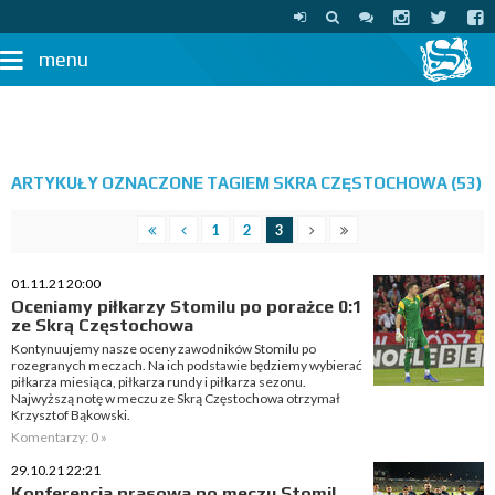
menu
ARTYKUŁY OZNACZONE TAGIEM SKRA CZĘSTOCHOWA (53)
1
2
3
01.11.21 20:00
Oceniamy piłkarzy Stomilu po porażce 0:1
ze Skrą Częstochowa
Kontynuujemy nasze oceny zawodników Stomilu po
rozegranych meczach. Na ich podstawie będziemy wybierać
piłkarza miesiąca, piłkarza rundy i piłkarza sezonu.
Najwyższą notę w meczu ze Skrą Częstochowa otrzymał
Krzysztof Bąkowski.
Komentarzy: 0 »
29.10.21 22:21
Konferencja prasowa po meczu Stomil