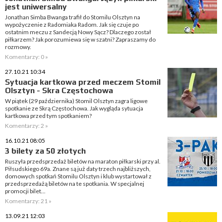
jest uniwersalny
Jonathan Simba Bwanga trafił do Stomilu Olsztyn na
wypożyczenie z Radomiaka Radom. Jak się czuje po
ostatnim meczu z Sandecją Nowy Sącz? Dlaczego został
piłkarzem? Jak porozumiewa się w szatni? Zapraszamy do
rozmowy.
Komentarzy: 0 »
27.10.21 10:34
Sytuacja kartkowa przed meczem Stomil
Olsztyn - Skra Częstochowa
W piątek (29 października) Stomil Olsztyn zagra ligowe
spotkanie ze Skrą Częstochowa. Jak wygląda sytuacja
kartkowa przed tym spotkaniem?
Komentarzy: 2 »
16.10.21 08:05
3 bilety za 50 złotych
Ruszyła przedsprzedaż biletów na maraton piłkarski przy al.
Piłsudskiego 69a. Znane są już daty trzech najbliższych,
domowych spotkań Stomilu Olsztyn i klub wystartował z
przedsprzedażą biletów na te spotkania. W specjalnej
promocji bilet...
Komentarzy: 21 »
13.09.21 12:03