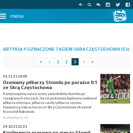
menu
ARTYKUŁY OZNACZONE TAGIEM SKRA CZĘSTOCHOWA (53)
1
2
3
01.11.21 20:00
Oceniamy piłkarzy Stomilu po porażce 0:1
ze Skrą Częstochowa
Kontynuujemy nasze oceny zawodników Stomilu po
rozegranych meczach. Na ich podstawie będziemy wybierać
piłkarza miesiąca, piłkarza rundy i piłkarza sezonu.
Najwyższą notę w meczu ze Skrą Częstochowa otrzymał
Krzysztof Bąkowski.
Komentarzy: 0 »
29.10.21 22:21
Konferencja prasowa po meczu Stomil