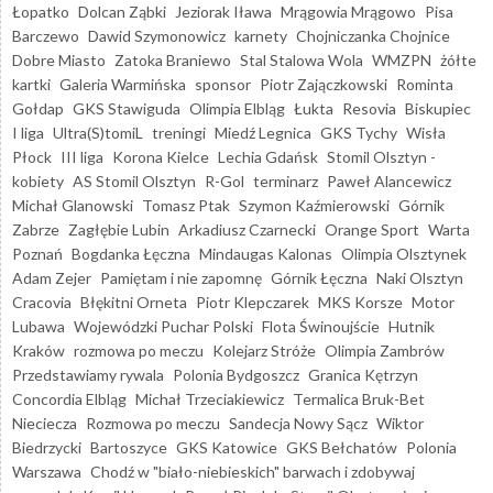
Łopatko
Dolcan Ząbki
Jeziorak Iława
Mrągowia Mrągowo
Pisa
Barczewo
Dawid Szymonowicz
karnety
Chojniczanka Chojnice
Dobre Miasto
Zatoka Braniewo
Stal Stalowa Wola
WMZPN
żółte
kartki
Galeria Warmińska
sponsor
Piotr Zajączkowski
Rominta
Gołdap
GKS Stawiguda
Olimpia Elbląg
Łukta
Resovia
Biskupiec
I liga
Ultra(S)tomiL
treningi
Miedź Legnica
GKS Tychy
Wisła
Płock
III liga
Korona Kielce
Lechia Gdańsk
Stomil Olsztyn -
kobiety
AS Stomil Olsztyn
R-Gol
terminarz
Paweł Alancewicz
Michał Glanowski
Tomasz Ptak
Szymon Kaźmierowski
Górnik
Zabrze
Zagłębie Lubin
Arkadiusz Czarnecki
Orange Sport
Warta
Poznań
Bogdanka Łęczna
Mindaugas Kalonas
Olimpia Olsztynek
Adam Zejer
Pamiętam i nie zapomnę
Górnik Łęczna
Naki Olsztyn
Cracovia
Błękitni Orneta
Piotr Klepczarek
MKS Korsze
Motor
Lubawa
Wojewódzki Puchar Polski
Flota Świnoujście
Hutnik
Kraków
rozmowa po meczu
Kolejarz Stróże
Olimpia Zambrów
Przedstawiamy rywala
Polonia Bydgoszcz
Granica Kętrzyn
Concordia Elbląg
Michał Trzeciakiewicz
Termalica Bruk-Bet
Nieciecza
Rozmowa po meczu
Sandecja Nowy Sącz
Wiktor
Biedrzycki
Bartoszyce
GKS Katowice
GKS Bełchatów
Polonia
Warszawa
Chodź w "biało-niebieskich" barwach i zdobywaj