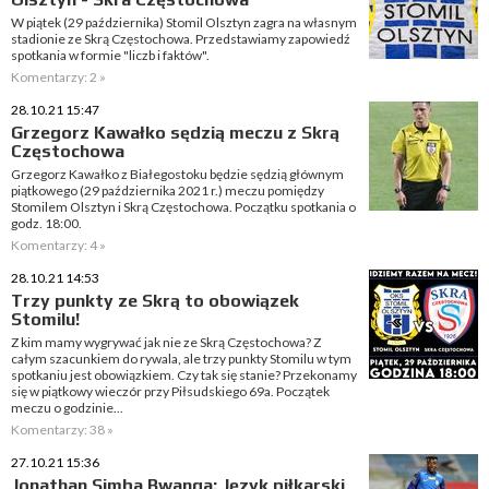
W piątek (29 października) Stomil Olsztyn zagra na własnym
stadionie ze Skrą Częstochowa. Przedstawiamy zapowiedź
spotkania w formie "liczb i faktów".
Komentarzy: 2 »
28.10.21 15:47
Grzegorz Kawałko sędzią meczu z Skrą
Częstochowa
Grzegorz Kawałko z Białegostoku będzie sędzią głównym
piątkowego (29 października 2021 r.) meczu pomiędzy
Stomilem Olsztyn i Skrą Częstochowa. Początku spotkania o
godz. 18:00.
Komentarzy: 4 »
28.10.21 14:53
Trzy punkty ze Skrą to obowiązek
Stomilu!
Z kim mamy wygrywać jak nie ze Skrą Częstochowa? Z
całym szacunkiem do rywala, ale trzy punkty Stomilu w tym
spotkaniu jest obowiązkiem. Czy tak się stanie? Przekonamy
się w piątkowy wieczór przy Piłsudskiego 69a. Początek
meczu o godzinie...
Komentarzy: 38 »
27.10.21 15:36
Jonathan Simba Bwanga: Język piłkarski