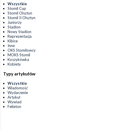
Wszystkie
Stomil Cup
Stomil Olsztyn
Stomil II Olsztyn
Juniorzy
Stadion
Nowy Stadion
Reprezentacja
Kibice
Inne
OKS Stomilowcy
MOKS Stomil
Koszykówka
Kobiety
Typy artykułów
Wszystkie
Wiadomość
Wydarzenie
Artykuł
Wywiad
Felieton