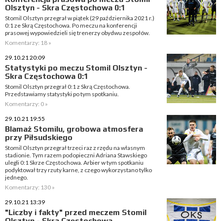
Olsztyn - Skra Częstochowa 0:1
Stomil Olsztyn przegrał w piątek (29 października 2021 r.)
0:1 ze Skrą Częstochowa. Po meczu na konferencji
prasowej wypowiedzieli się trenerzy obydwu zespołów.
Komentarzy: 18 »
29.10.21 20:09
Statystyki po meczu Stomil Olsztyn -
Skra Częstochowa 0:1
Stomil Olsztyn przegrał 0:1 z Skrą Częstochowa.
Przedstawiamy statystyki po tym spotkaniu.
Komentarzy: 0 »
29.10.21 19:55
Blamaż Stomilu, grobowa atmosfera
przy Piłsudskiego
Stomil Olsztyn przegrał trzeci raz z rzędu na własnym
stadionie. Tym razem podopieczni Adriana Stawskiego
ulegli 0:1 Skrze Częstochowa. Arbier w tym spotkaniu
podyktował trzy rzuty karne, z czego wykorzystano tylko
jednego.
Komentarzy: 130 »
29.10.21 13:39
"Liczby i fakty" przed meczem Stomil
Olsztyn - Skra Częstochowa