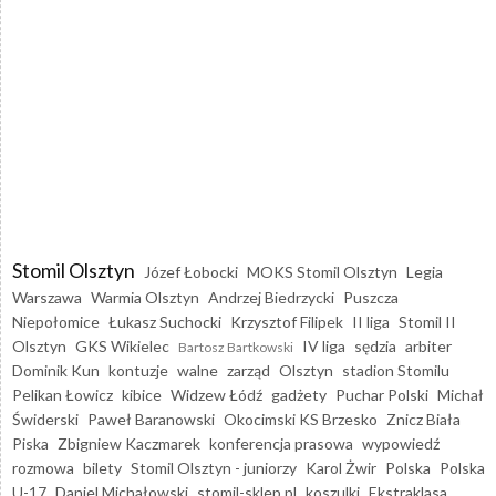
Stomil Olsztyn
Józef Łobocki
MOKS Stomil Olsztyn
Legia
Warszawa
Warmia Olsztyn
Andrzej Biedrzycki
Puszcza
Niepołomice
Łukasz Suchocki
Krzysztof Filipek
II liga
Stomil II
Olsztyn
GKS Wikielec
IV liga
sędzia
arbiter
Bartosz Bartkowski
Dominik Kun
kontuzje
walne
zarząd
Olsztyn
stadion Stomilu
Pelikan Łowicz
kibice
Widzew Łódź
gadżety
Puchar Polski
Michał
Świderski
Paweł Baranowski
Okocimski KS Brzesko
Znicz Biała
Piska
Zbigniew Kaczmarek
konferencja prasowa
wypowiedź
rozmowa
bilety
Stomil Olsztyn - juniorzy
Karol Żwir
Polska
Polska
U-17
Daniel Michałowski
stomil-sklep.pl
koszulki
Ekstraklasa