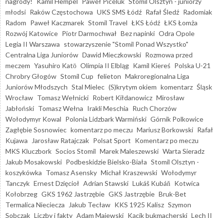
nagrody!
Kamil Hempel
Paweł Piceluk
Stomil Olsztyn - juniorzy
młodsi
Raków Częstochowa
UKS SMS Łódź
Rafał Śledź
Radomiak
Radom
Paweł Kaczmarek
Stomil Travel
ŁKS Łódź
ŁKS Łomża
Rozwój Katowice
Piotr Darmochwał
Bez napinki
Odra Opole
Legia II Warszawa
stowarzyszenie "Stomil Ponad Wszystko"
Centralna Liga Juniorów
Dawid Mieczkowski
Rozmowa przed
meczem
Yasuhiro Katō
Olimpia II Elbląg
Kamil Kiereś
Polska U-21
Chrobry Głogów
Stomil Cup
felieton
Makroregionalna Liga
Juniorów Młodszych
Stal Mielec
(S)krytym okiem
komentarz
Śląsk
Wrocław
Tomasz Wełnicki
Robert Kiłdanowicz
Mirosław
Jabłoński
Tomasz Wełna
Irakli Meschia
Ruch Chorzów
Wołodymyr Kowal
Polonia Lidzbark Warmiński
Górnik Polkowice
Zagłębie Sosnowiec
komentarz po meczu
Mariusz Borkowski
Rafał
Kujawa
Jarosław Ratajczak
Polsat Sport
Komentarz po meczu
MKS Kluczbork
Socios Stomil
Marek Maleszewski
Warta Sieradz
Jakub Mosakowski
Podbeskidzie Bielsko-Biała
Stomil Olsztyn -
koszykówka
Tomasz Asensky
Michał Kraszewski
Wołodymyr
Tanczyk
Ernest Dzięcioł
Adrian Stawski
Lukáš Kubáň
Kotwica
Kołobrzeg
GKS 1962 Jastrzębie
GKS Jastrzębie
Bruk-Bet
Termalica Nieciecza
Jakub Tecław
KKS 1925 Kalisz
Szymon
Sobczak
Liczby i fakty
Adam Majewski
Kącik bukmacherski
Lech II