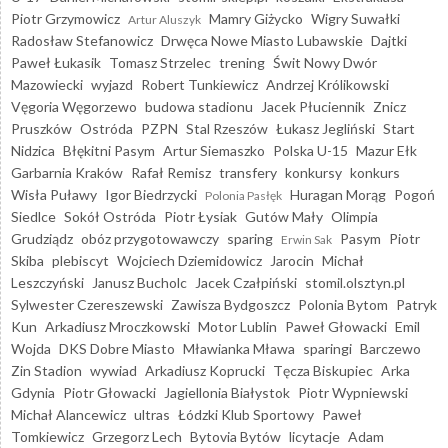
Piotr Grzymowicz
Mamry Giżycko
Wigry Suwałki
Artur Aluszyk
Radosław Stefanowicz
Drwęca Nowe Miasto Lubawskie
Dajtki
Paweł Łukasik
Tomasz Strzelec
trening
Świt Nowy Dwór
Mazowiecki
wyjazd
Robert Tunkiewicz
Andrzej Królikowski
Vęgoria Węgorzewo
budowa stadionu
Jacek Płuciennik
Znicz
Pruszków
Ostróda
PZPN
Stal Rzeszów
Łukasz Jegliński
Start
Nidzica
Błękitni Pasym
Artur Siemaszko
Polska U-15
Mazur Ełk
Garbarnia Kraków
Rafał Remisz
transfery
konkursy
konkurs
Wisła Puławy
Igor Biedrzycki
Huragan Morąg
Pogoń
Polonia Pasłęk
Siedlce
Sokół Ostróda
Piotr Łysiak
Gutów Mały
Olimpia
Grudziądz
obóz przygotowawczy
sparing
Pasym
Piotr
Erwin Sak
Skiba
plebiscyt
Wojciech Dziemidowicz
Jarocin
Michał
Leszczyński
Janusz Bucholc
Jacek Czałpiński
stomil.olsztyn.pl
Sylwester Czereszewski
Zawisza Bydgoszcz
Polonia Bytom
Patryk
Kun
Arkadiusz Mroczkowski
Motor Lublin
Paweł Głowacki
Emil
Wojda
DKS Dobre Miasto
Mławianka Mława
sparingi
Barczewo
Zin Stadion
wywiad
Arkadiusz Koprucki
Tęcza Biskupiec
Arka
Gdynia
Piotr Głowacki
Jagiellonia Białystok
Piotr Wypniewski
Michał Alancewicz
ultras
Łódzki Klub Sportowy
Paweł
Tomkiewicz
Grzegorz Lech
Bytovia Bytów
licytacje
Adam