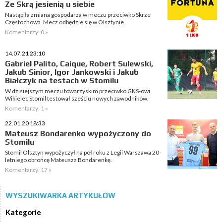
Ze Skrą jesienią u siebie
Nastąpiła zmiana gospodarza w meczu przeciwko Skrze
Częstochowa. Mecz odbędzie się w Olsztynie.
Komentarzy: 0 »
14.07.21 23:10
Gabriel Palito, Caique, Robert Sulewski,
Jakub Sinior, Igor Jankowski i Jakub
Białczyk na testach w Stomilu
W dzisiejszym meczu towarzyskim przeciwko GKS-owi
Wikielec Stomil testował sześciu nowych zawodników.
Komentarzy: 1 »
22.01.20 18:33
Mateusz Bondarenko wypożyczony do
Stomilu
Stomil Olsztyn wypożyczył na pół roku z Legii Warszawa 20-
letniego obrońcę Mateusza Bondarenkę.
Komentarzy: 17 »
WYSZUKIWARKA ARTYKUŁÓW
Kategorie