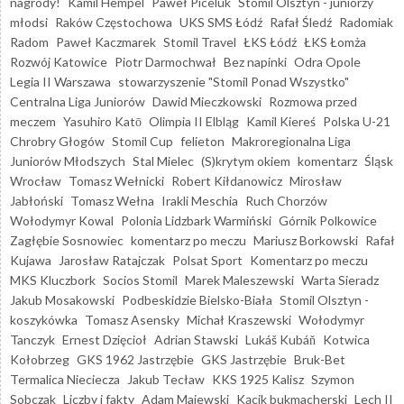
nagrody!
Kamil Hempel
Paweł Piceluk
Stomil Olsztyn - juniorzy
młodsi
Raków Częstochowa
UKS SMS Łódź
Rafał Śledź
Radomiak
Radom
Paweł Kaczmarek
Stomil Travel
ŁKS Łódź
ŁKS Łomża
Rozwój Katowice
Piotr Darmochwał
Bez napinki
Odra Opole
Legia II Warszawa
stowarzyszenie "Stomil Ponad Wszystko"
Centralna Liga Juniorów
Dawid Mieczkowski
Rozmowa przed
meczem
Yasuhiro Katō
Olimpia II Elbląg
Kamil Kiereś
Polska U-21
Chrobry Głogów
Stomil Cup
felieton
Makroregionalna Liga
Juniorów Młodszych
Stal Mielec
(S)krytym okiem
komentarz
Śląsk
Wrocław
Tomasz Wełnicki
Robert Kiłdanowicz
Mirosław
Jabłoński
Tomasz Wełna
Irakli Meschia
Ruch Chorzów
Wołodymyr Kowal
Polonia Lidzbark Warmiński
Górnik Polkowice
Zagłębie Sosnowiec
komentarz po meczu
Mariusz Borkowski
Rafał
Kujawa
Jarosław Ratajczak
Polsat Sport
Komentarz po meczu
MKS Kluczbork
Socios Stomil
Marek Maleszewski
Warta Sieradz
Jakub Mosakowski
Podbeskidzie Bielsko-Biała
Stomil Olsztyn -
koszykówka
Tomasz Asensky
Michał Kraszewski
Wołodymyr
Tanczyk
Ernest Dzięcioł
Adrian Stawski
Lukáš Kubáň
Kotwica
Kołobrzeg
GKS 1962 Jastrzębie
GKS Jastrzębie
Bruk-Bet
Termalica Nieciecza
Jakub Tecław
KKS 1925 Kalisz
Szymon
Sobczak
Liczby i fakty
Adam Majewski
Kącik bukmacherski
Lech II