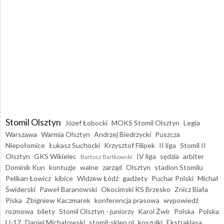
Stomil Olsztyn
Józef Łobocki
MOKS Stomil Olsztyn
Legia
Warszawa
Warmia Olsztyn
Andrzej Biedrzycki
Puszcza
Niepołomice
Łukasz Suchocki
Krzysztof Filipek
II liga
Stomil II
Olsztyn
GKS Wikielec
IV liga
sędzia
arbiter
Bartosz Bartkowski
Dominik Kun
kontuzje
walne
zarząd
Olsztyn
stadion Stomilu
Pelikan Łowicz
kibice
Widzew Łódź
gadżety
Puchar Polski
Michał
Świderski
Paweł Baranowski
Okocimski KS Brzesko
Znicz Biała
Piska
Zbigniew Kaczmarek
konferencja prasowa
wypowiedź
rozmowa
bilety
Stomil Olsztyn - juniorzy
Karol Żwir
Polska
Polska
U-17
Daniel Michałowski
stomil-sklep.pl
koszulki
Ekstraklasa