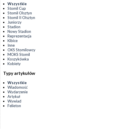
Wszystkie
Stomil Cup
Stomil Olsztyn
Stomil II Olsztyn
Juniorzy
Stadion
Nowy Stadion
Reprezentacja
Kibice
Inne
OKS Stomilowcy
MOKS Stomil
Koszykówka
Kobiety
Typy artykułów
Wszystkie
Wiadomość
Wydarzenie
Artykuł
Wywiad
Felieton