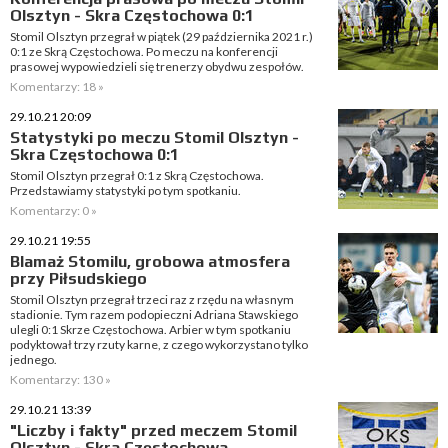
Olsztyn - Skra Częstochowa 0:1
Stomil Olsztyn przegrał w piątek (29 października 2021 r.)
0:1 ze Skrą Częstochowa. Po meczu na konferencji
prasowej wypowiedzieli się trenerzy obydwu zespołów.
Komentarzy: 18 »
29.10.21 20:09
Statystyki po meczu Stomil Olsztyn -
Skra Częstochowa 0:1
Stomil Olsztyn przegrał 0:1 z Skrą Częstochowa.
Przedstawiamy statystyki po tym spotkaniu.
Komentarzy: 0 »
29.10.21 19:55
Blamaż Stomilu, grobowa atmosfera
przy Piłsudskiego
Stomil Olsztyn przegrał trzeci raz z rzędu na własnym
stadionie. Tym razem podopieczni Adriana Stawskiego
ulegli 0:1 Skrze Częstochowa. Arbier w tym spotkaniu
podyktował trzy rzuty karne, z czego wykorzystano tylko
jednego.
Komentarzy: 130 »
29.10.21 13:39
"Liczby i fakty" przed meczem Stomil
Olsztyn - Skra Częstochowa