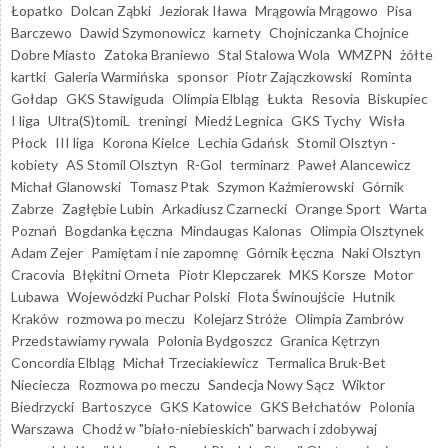
Łopatko
Dolcan Ząbki
Jeziorak Iława
Mrągowia Mrągowo
Pisa
Barczewo
Dawid Szymonowicz
karnety
Chojniczanka Chojnice
Dobre Miasto
Zatoka Braniewo
Stal Stalowa Wola
WMZPN
żółte
kartki
Galeria Warmińska
sponsor
Piotr Zajączkowski
Rominta
Gołdap
GKS Stawiguda
Olimpia Elbląg
Łukta
Resovia
Biskupiec
I liga
Ultra(S)tomiL
treningi
Miedź Legnica
GKS Tychy
Wisła
Płock
III liga
Korona Kielce
Lechia Gdańsk
Stomil Olsztyn -
kobiety
AS Stomil Olsztyn
R-Gol
terminarz
Paweł Alancewicz
Michał Glanowski
Tomasz Ptak
Szymon Kaźmierowski
Górnik
Zabrze
Zagłębie Lubin
Arkadiusz Czarnecki
Orange Sport
Warta
Poznań
Bogdanka Łęczna
Mindaugas Kalonas
Olimpia Olsztynek
Adam Zejer
Pamiętam i nie zapomnę
Górnik Łęczna
Naki Olsztyn
Cracovia
Błękitni Orneta
Piotr Klepczarek
MKS Korsze
Motor
Lubawa
Wojewódzki Puchar Polski
Flota Świnoujście
Hutnik
Kraków
rozmowa po meczu
Kolejarz Stróże
Olimpia Zambrów
Przedstawiamy rywala
Polonia Bydgoszcz
Granica Kętrzyn
Concordia Elbląg
Michał Trzeciakiewicz
Termalica Bruk-Bet
Nieciecza
Rozmowa po meczu
Sandecja Nowy Sącz
Wiktor
Biedrzycki
Bartoszyce
GKS Katowice
GKS Bełchatów
Polonia
Warszawa
Chodź w "biało-niebieskich" barwach i zdobywaj