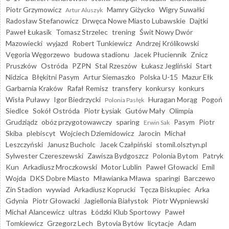
Piotr Grzymowicz
Mamry Giżycko
Wigry Suwałki
Artur Aluszyk
Radosław Stefanowicz
Drwęca Nowe Miasto Lubawskie
Dajtki
Paweł Łukasik
Tomasz Strzelec
trening
Świt Nowy Dwór
Mazowiecki
wyjazd
Robert Tunkiewicz
Andrzej Królikowski
Vęgoria Węgorzewo
budowa stadionu
Jacek Płuciennik
Znicz
Pruszków
Ostróda
PZPN
Stal Rzeszów
Łukasz Jegliński
Start
Nidzica
Błękitni Pasym
Artur Siemaszko
Polska U-15
Mazur Ełk
Garbarnia Kraków
Rafał Remisz
transfery
konkursy
konkurs
Wisła Puławy
Igor Biedrzycki
Huragan Morąg
Pogoń
Polonia Pasłęk
Siedlce
Sokół Ostróda
Piotr Łysiak
Gutów Mały
Olimpia
Grudziądz
obóz przygotowawczy
sparing
Pasym
Piotr
Erwin Sak
Skiba
plebiscyt
Wojciech Dziemidowicz
Jarocin
Michał
Leszczyński
Janusz Bucholc
Jacek Czałpiński
stomil.olsztyn.pl
Sylwester Czereszewski
Zawisza Bydgoszcz
Polonia Bytom
Patryk
Kun
Arkadiusz Mroczkowski
Motor Lublin
Paweł Głowacki
Emil
Wojda
DKS Dobre Miasto
Mławianka Mława
sparingi
Barczewo
Zin Stadion
wywiad
Arkadiusz Koprucki
Tęcza Biskupiec
Arka
Gdynia
Piotr Głowacki
Jagiellonia Białystok
Piotr Wypniewski
Michał Alancewicz
ultras
Łódzki Klub Sportowy
Paweł
Tomkiewicz
Grzegorz Lech
Bytovia Bytów
licytacje
Adam