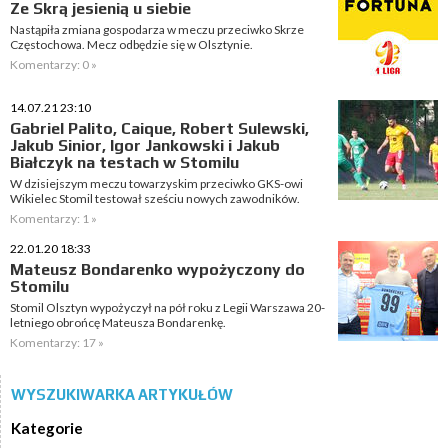
Ze Skrą jesienią u siebie
Nastąpiła zmiana gospodarza w meczu przeciwko Skrze
Częstochowa. Mecz odbędzie się w Olsztynie.
Komentarzy: 0 »
14.07.21 23:10
Gabriel Palito, Caique, Robert Sulewski,
Jakub Sinior, Igor Jankowski i Jakub
Białczyk na testach w Stomilu
W dzisiejszym meczu towarzyskim przeciwko GKS-owi
Wikielec Stomil testował sześciu nowych zawodników.
Komentarzy: 1 »
22.01.20 18:33
Mateusz Bondarenko wypożyczony do
Stomilu
Stomil Olsztyn wypożyczył na pół roku z Legii Warszawa 20-
letniego obrońcę Mateusza Bondarenkę.
Komentarzy: 17 »
WYSZUKIWARKA ARTYKUŁÓW
Kategorie