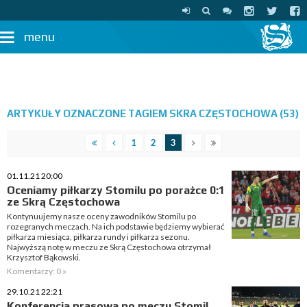
menu
ARTYKUŁY OZNACZONE TAGIEM SKRA CZĘSTOCHOWA (53)
1
2
3
01.11.21 20:00
Oceniamy piłkarzy Stomilu po porażce 0:1
ze Skrą Częstochowa
Kontynuujemy nasze oceny zawodników Stomilu po
rozegranych meczach. Na ich podstawie będziemy wybierać
piłkarza miesiąca, piłkarza rundy i piłkarza sezonu.
Najwyższą notę w meczu ze Skrą Częstochowa otrzymał
Krzysztof Bąkowski.
Komentarzy: 0 »
29.10.21 22:21
Konferencja prasowa po meczu Stomil