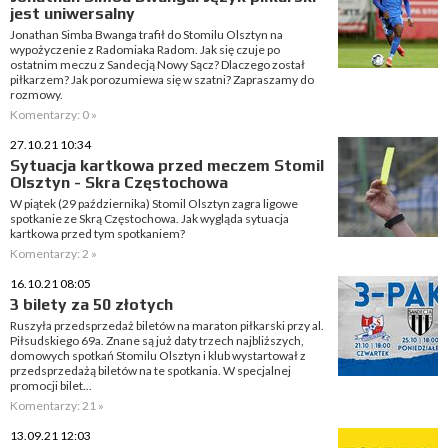
jest uniwersalny
Jonathan Simba Bwanga trafił do Stomilu Olsztyn na
wypożyczenie z Radomiaka Radom. Jak się czuje po
ostatnim meczu z Sandecją Nowy Sącz? Dlaczego został
piłkarzem? Jak porozumiewa się w szatni? Zapraszamy do
rozmowy.
Komentarzy: 0 »
27.10.21 10:34
Sytuacja kartkowa przed meczem Stomil
Olsztyn - Skra Częstochowa
W piątek (29 października) Stomil Olsztyn zagra ligowe
spotkanie ze Skrą Częstochowa. Jak wygląda sytuacja
kartkowa przed tym spotkaniem?
Komentarzy: 2 »
16.10.21 08:05
3 bilety za 50 złotych
Ruszyła przedsprzedaż biletów na maraton piłkarski przy al.
Piłsudskiego 69a. Znane są już daty trzech najbliższych,
domowych spotkań Stomilu Olsztyn i klub wystartował z
przedsprzedażą biletów na te spotkania. W specjalnej
promocji bilet...
Komentarzy: 21 »
13.09.21 12:03