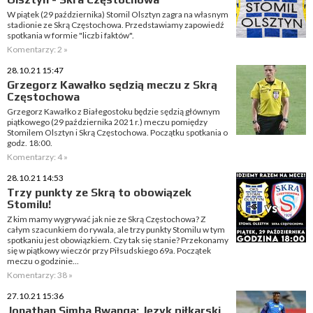
W piątek (29 października) Stomil Olsztyn zagra na własnym
stadionie ze Skrą Częstochowa. Przedstawiamy zapowiedź
spotkania w formie "liczb i faktów".
Komentarzy: 2 »
28.10.21 15:47
Grzegorz Kawałko sędzią meczu z Skrą
Częstochowa
Grzegorz Kawałko z Białegostoku będzie sędzią głównym
piątkowego (29 października 2021 r.) meczu pomiędzy
Stomilem Olsztyn i Skrą Częstochowa. Początku spotkania o
godz. 18:00.
Komentarzy: 4 »
28.10.21 14:53
Trzy punkty ze Skrą to obowiązek
Stomilu!
Z kim mamy wygrywać jak nie ze Skrą Częstochowa? Z
całym szacunkiem do rywala, ale trzy punkty Stomilu w tym
spotkaniu jest obowiązkiem. Czy tak się stanie? Przekonamy
się w piątkowy wieczór przy Piłsudskiego 69a. Początek
meczu o godzinie...
Komentarzy: 38 »
27.10.21 15:36
Jonathan Simba Bwanga: Język piłkarski