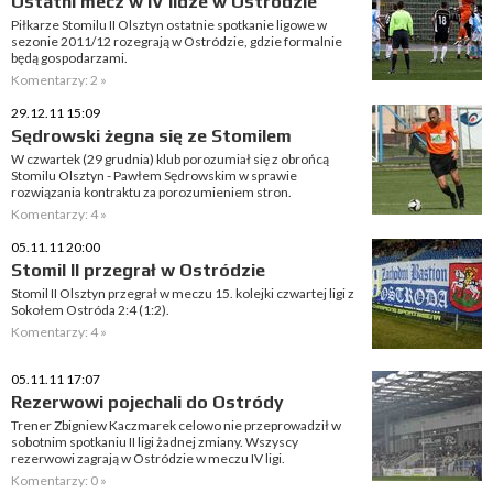
Ostatni mecz w IV lidze w Ostródzie
Piłkarze Stomilu II Olsztyn ostatnie spotkanie ligowe w
sezonie 2011/12 rozegrają w Ostródzie, gdzie formalnie
będą gospodarzami.
Komentarzy: 2 »
29.12.11 15:09
Sędrowski żegna się ze Stomilem
W czwartek (29 grudnia) klub porozumiał się z obrońcą
Stomilu Olsztyn - Pawłem Sędrowskim w sprawie
rozwiązania kontraktu za porozumieniem stron.
Komentarzy: 4 »
05.11.11 20:00
Stomil II przegrał w Ostródzie
Stomil II Olsztyn przegrał w meczu 15. kolejki czwartej ligi z
Sokołem Ostróda 2:4 (1:2).
Komentarzy: 4 »
05.11.11 17:07
Rezerwowi pojechali do Ostródy
Trener Zbigniew Kaczmarek celowo nie przeprowadził w
sobotnim spotkaniu II ligi żadnej zmiany. Wszyscy
rezerwowi zagrają w Ostródzie w meczu IV ligi.
Komentarzy: 0 »