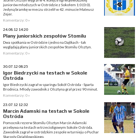
Stomil Olsztyn wygrał w 4. kolejce ligi wojewódzkiej
juniorów młodszych w Ostródzie z Sokołem 1:0 (0:0).
Jedyną bramkę w meczu strzelił w 42. minucie Mateusz
Zejer.
Komentarzy: 0 »
24.08.12 14:20
Plany juniorskich zespołów Stomilu
Dwa spotkania w Ostródzie i jedno na Dajtkach - tak
wyglądają plany juniorskich zespołów Stomilu Olsztyn.
Komentarzy: 0 »
30.07.12 08:25
Igor Biedrzycki na testach w Sokole
Ostróda
Igor Biedrzycki zagrał w sparingu Sokół Ostróda - Sparta
Brodnica. Młody zawodnik z Olsztyna grał przez 90 minut.
Komentarzy: 0 »
23.07.12 12:32
Marcin Adamski na testach w Sokole
Ostróda
Pomocnik rezerw Stomilu Olsztyn Marcin Adamski
przebywa na testach w trzecioligowym Sokole Ostróda.
Zawodnik zagrał w ostródzkim zespole w turnieju o Puchar
Starosty Działdowskiego.