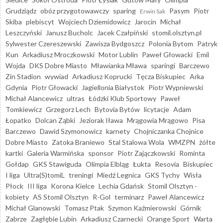
Grudziądz
obóz przygotowawczy
sparing
Pasym
Piotr
Erwin Sak
Skiba
plebiscyt
Wojciech Dziemidowicz
Jarocin
Michał
Leszczyński
Janusz Bucholc
Jacek Czałpiński
stomil.olsztyn.pl
Sylwester Czereszewski
Zawisza Bydgoszcz
Polonia Bytom
Patryk
Kun
Arkadiusz Mroczkowski
Motor Lublin
Paweł Głowacki
Emil
Wojda
DKS Dobre Miasto
Mławianka Mława
sparingi
Barczewo
Zin Stadion
wywiad
Arkadiusz Koprucki
Tęcza Biskupiec
Arka
Gdynia
Piotr Głowacki
Jagiellonia Białystok
Piotr Wypniewski
Michał Alancewicz
ultras
Łódzki Klub Sportowy
Paweł
Tomkiewicz
Grzegorz Lech
Bytovia Bytów
licytacje
Adam
Łopatko
Dolcan Ząbki
Jeziorak Iława
Mrągowia Mrągowo
Pisa
Barczewo
Dawid Szymonowicz
karnety
Chojniczanka Chojnice
Dobre Miasto
Zatoka Braniewo
Stal Stalowa Wola
WMZPN
żółte
kartki
Galeria Warmińska
sponsor
Piotr Zajączkowski
Rominta
Gołdap
GKS Stawiguda
Olimpia Elbląg
Łukta
Resovia
Biskupiec
I liga
Ultra(S)tomiL
treningi
Miedź Legnica
GKS Tychy
Wisła
Płock
III liga
Korona Kielce
Lechia Gdańsk
Stomil Olsztyn -
kobiety
AS Stomil Olsztyn
R-Gol
terminarz
Paweł Alancewicz
Michał Glanowski
Tomasz Ptak
Szymon Kaźmierowski
Górnik
Zabrze
Zagłębie Lubin
Arkadiusz Czarnecki
Orange Sport
Warta