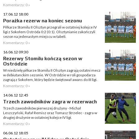
Komentarzy: 0 »
17.06.12 18:00
Porażka rezerw na koniec sezonu
Piłkarze Stomilu II Olsztyn przegrali w ostatniej kolejce IV
ligi z Sokołem Ostróda 0:2 (0:1). Olsztynianie zakończyli
sezon na jedenastym miejscu w tabeli.
Komentarzy: 0 »
16.06.12 09:30
Rezerwy Stomilu kończą sezon w
Ostródzie
W niedzielę piłkarze Stomilu II Olsztyn zagrają ostatni mecz
w debiutanckim sezonie. W Ostródzie w roli gospodarza
zagrają z Sokołem, który będzie świętował awans do III ligi.
Komentarzy: 0 »
14.06.12 12:45
Trzech zawodników zagra w rezerwach
Trzech zawodników pierwszej drużyny - Michał
Leszczyński, Rafał Remisz oraz Tomasz Strzelec - zagra w
drugiej drużynie w ostatniej kolejce IV ligi.
Komentarzy: 0 »
06.06.12 18:05