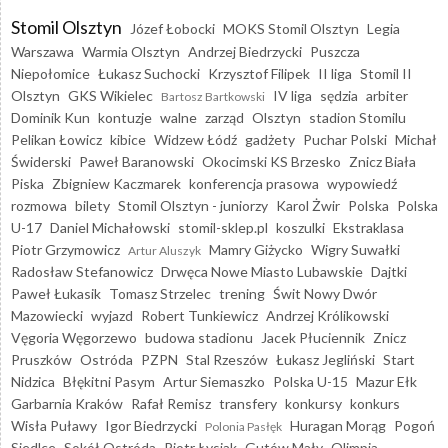
Stomil Olsztyn
Józef Łobocki
MOKS Stomil Olsztyn
Legia
Warszawa
Warmia Olsztyn
Andrzej Biedrzycki
Puszcza
Niepołomice
Łukasz Suchocki
Krzysztof Filipek
II liga
Stomil II
Olsztyn
GKS Wikielec
IV liga
sędzia
arbiter
Bartosz Bartkowski
Dominik Kun
kontuzje
walne
zarząd
Olsztyn
stadion Stomilu
Pelikan Łowicz
kibice
Widzew Łódź
gadżety
Puchar Polski
Michał
Świderski
Paweł Baranowski
Okocimski KS Brzesko
Znicz Biała
Piska
Zbigniew Kaczmarek
konferencja prasowa
wypowiedź
rozmowa
bilety
Stomil Olsztyn - juniorzy
Karol Żwir
Polska
Polska
U-17
Daniel Michałowski
stomil-sklep.pl
koszulki
Ekstraklasa
Piotr Grzymowicz
Mamry Giżycko
Wigry Suwałki
Artur Aluszyk
Radosław Stefanowicz
Drwęca Nowe Miasto Lubawskie
Dajtki
Paweł Łukasik
Tomasz Strzelec
trening
Świt Nowy Dwór
Mazowiecki
wyjazd
Robert Tunkiewicz
Andrzej Królikowski
Vęgoria Węgorzewo
budowa stadionu
Jacek Płuciennik
Znicz
Pruszków
Ostróda
PZPN
Stal Rzeszów
Łukasz Jegliński
Start
Nidzica
Błękitni Pasym
Artur Siemaszko
Polska U-15
Mazur Ełk
Garbarnia Kraków
Rafał Remisz
transfery
konkursy
konkurs
Wisła Puławy
Igor Biedrzycki
Huragan Morąg
Pogoń
Polonia Pasłęk
Siedlce
Sokół Ostróda
Piotr Łysiak
Gutów Mały
Olimpia