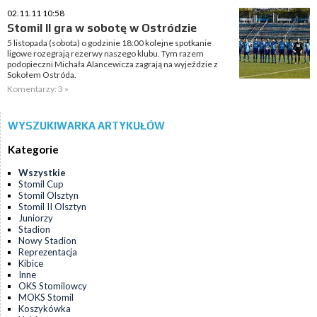
02.11.11 10:58
Stomil II gra w sobotę w Ostródzie
5 listopada (sobota) o godzinie 18:00 kolejne spotkanie
ligowe rozegrają rezerwy naszego klubu. Tym razem
podopieczni Michała Alancewicza zagrają na wyjeździe z
Sokołem Ostróda.
Komentarzy: 3 »
WYSZUKIWARKA ARTYKUŁÓW
Kategorie
Wszystkie
Stomil Cup
Stomil Olsztyn
Stomil II Olsztyn
Juniorzy
Stadion
Nowy Stadion
Reprezentacja
Kibice
Inne
OKS Stomilowcy
MOKS Stomil
Koszykówka