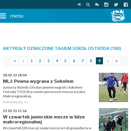
menu
ARTYKUŁY OZNACZONE TAGIEM SOKÓŁ OSTRÓDA (180)
1
2
3
4
5
6
7
8
9
28.03.13 18:04
MLJ: Pewna wygrana z Sokołem
Juniorzy Stomilu Olsztyn pewnie wygrali z Sokołem
Ostróda 7:0 (3:0) w swoim pierwszym meczu w Lidze
Makroregionalnej.
Komentarzy: 1 »
25.03.13 11:16
W czwartek juniorskie mecze w lidze
makroregionalnej
W czwartek (28 marca) swoje mecze w roli gospodarza w