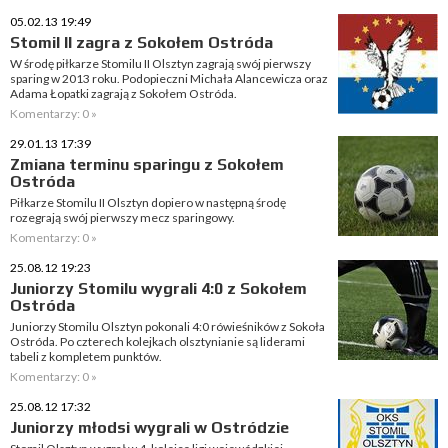
05.02.13 19:49
Stomil II zagra z Sokołem Ostróda
W środę piłkarze Stomilu II Olsztyn zagrają swój pierwszy
sparing w 2013 roku. Podopieczni Michała Alancewicza oraz
Adama Łopatki zagrają z Sokołem Ostróda.
Komentarzy: 0 »
29.01.13 17:39
Zmiana terminu sparingu z Sokołem
Ostróda
Piłkarze Stomilu II Olsztyn dopiero w następną środę
rozegrają swój pierwszy mecz sparingowy.
Komentarzy: 0 »
25.08.12 19:23
Juniorzy Stomilu wygrali 4:0 z Sokołem
Ostróda
Juniorzy Stomilu Olsztyn pokonali 4:0 rówieśników z Sokoła
Ostróda. Po czterech kolejkach olsztynianie są liderami
tabeli z kompletem punktów.
Komentarzy: 0 »
25.08.12 17:32
Juniorzy młodsi wygrali w Ostródzie