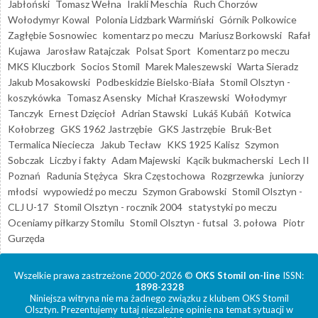
Jabłoński
Tomasz Wełna
Irakli Meschia
Ruch Chorzów
Wołodymyr Kowal
Polonia Lidzbark Warmiński
Górnik Polkowice
Zagłębie Sosnowiec
komentarz po meczu
Mariusz Borkowski
Rafał
Kujawa
Jarosław Ratajczak
Polsat Sport
Komentarz po meczu
MKS Kluczbork
Socios Stomil
Marek Maleszewski
Warta Sieradz
Jakub Mosakowski
Podbeskidzie Bielsko-Biała
Stomil Olsztyn -
koszykówka
Tomasz Asensky
Michał Kraszewski
Wołodymyr
Tanczyk
Ernest Dzięcioł
Adrian Stawski
Lukáš Kubáň
Kotwica
Kołobrzeg
GKS 1962 Jastrzębie
GKS Jastrzębie
Bruk-Bet
Termalica Nieciecza
Jakub Tecław
KKS 1925 Kalisz
Szymon
Sobczak
Liczby i fakty
Adam Majewski
Kącik bukmacherski
Lech II
Poznań
Radunia Stężyca
Skra Częstochowa
Rozgrzewka
juniorzy
młodsi
wypowiedź po meczu
Szymon Grabowski
Stomil Olsztyn -
CLJ U-17
Stomil Olsztyn - rocznik 2004
statystyki po meczu
Oceniamy piłkarzy Stomilu
Stomil Olsztyn - futsal
3. połowa
Piotr
Gurzęda
Wszelkie prawa zastrzeżone 2000-2026 ©
OKS Stomil on-line
ISSN:
1898-2328
Niniejsza witryna nie ma żadnego związku z klubem OKS Stomil
Olsztyn. Prezentujemy tutaj niezależne opinie na temat sytuacji w