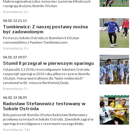
Makroregionalnej Lidze Juniorów i Juniorów Młodszych
rozegrają drużyny Stomilu Olsztyn.
Komentarzy: 0 »
06.02.13 21:11
Tomkiewicz: Z naszej postawy można
być zadowolonym
Po meczu Sokoła Ostróda ze Stomilem II Olsztyn
rozmawialiśmy z Pawłem Tomkiewiczem.
Komentarzy: 0 »
06.02.13 19:37
Stomil II przegrał w pierwszym sparingu
Od porażki 1:2 (0:0) z trzecioligowym Sokołem Ostróda
rozpoczęli sparingi w 2013 roku piłkarze rezerw Stomilu
Olsztyn. Honorowe trafienie dla "biało-niebieskich"
zanotował w 82. minucie Bartłomiej Duda.
Komentarzy: 5 »
06.02.13 18:35
Radosław Stefanowicz testowany w
Sokole Ostróda
Były pomocnik Stomilu Olsztyn Radosław Stefanowicz
przebywa na testach w Sokole Ostróda. Zawodnik zagrał w
sparingu trzecioligowca z rezerwami naszego klubu.
Komentarzy: 14 »