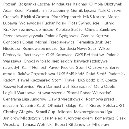
Poznań
Bogdanka Łęczna
Mindaugas Kalonas
Olimpia Olsztynek
Adam Zejer
Pamiętam i nie zapomnę
Górnik Łęczna
Naki Olsztyn
Cracovia
Błękitni Orneta
Piotr Klepczarek
MKS Korsze
Motor
Lubawa
Wojewódzki Puchar Polski
Flota Świnoujście
Hutnik
Kraków
rozmowa po meczu
Kolejarz Stróże
Olimpia Zambrów
Przedstawiamy rywala
Polonia Bydgoszcz
Granica Kętrzyn
Concordia Elbląg
Michał Trzeciakiewicz
Termalica Bruk-Bet
Nieciecza
Rozmowa po meczu
Sandecja Nowy Sącz
Wiktor
Biedrzycki
Bartoszyce
GKS Katowice
GKS Bełchatów
Polonia
Warszawa
Chodź w "biało-niebieskich" barwach i zdobywaj
nagrody!
Kamil Hempel
Paweł Piceluk
Stomil Olsztyn - juniorzy
młodsi
Raków Częstochowa
UKS SMS Łódź
Rafał Śledź
Radomiak
Radom
Paweł Kaczmarek
Stomil Travel
ŁKS Łódź
ŁKS Łomża
Rozwój Katowice
Piotr Darmochwał
Bez napinki
Odra Opole
Legia II Warszawa
stowarzyszenie "Stomil Ponad Wszystko"
Centralna Liga Juniorów
Dawid Mieczkowski
Rozmowa przed
meczem
Yasuhiro Katō
Olimpia II Elbląg
Kamil Kiereś
Polska U-21
Chrobry Głogów
Stomil Cup
felieton
Makroregionalna Liga
Juniorów Młodszych
Stal Mielec
(S)krytym okiem
komentarz
Śląsk
Wrocław
Tomasz Wełnicki
Robert Kiłdanowicz
Mirosław