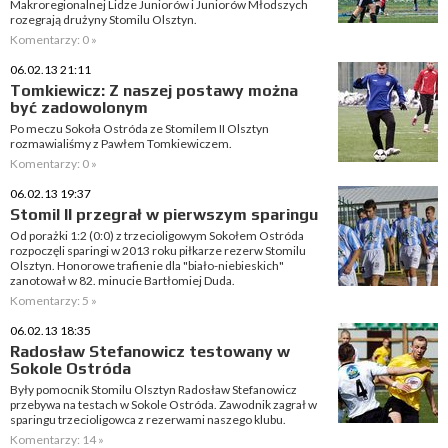
Makroregionalnej Lidze Juniorów i Juniorów Młodszych
rozegrają drużyny Stomilu Olsztyn.
Komentarzy: 0 »
06.02.13 21:11
Tomkiewicz: Z naszej postawy można
być zadowolonym
Po meczu Sokoła Ostróda ze Stomilem II Olsztyn
rozmawialiśmy z Pawłem Tomkiewiczem.
Komentarzy: 0 »
06.02.13 19:37
Stomil II przegrał w pierwszym sparingu
Od porażki 1:2 (0:0) z trzecioligowym Sokołem Ostróda
rozpoczęli sparingi w 2013 roku piłkarze rezerw Stomilu
Olsztyn. Honorowe trafienie dla "biało-niebieskich"
zanotował w 82. minucie Bartłomiej Duda.
Komentarzy: 5 »
06.02.13 18:35
Radosław Stefanowicz testowany w
Sokole Ostróda
Były pomocnik Stomilu Olsztyn Radosław Stefanowicz
przebywa na testach w Sokole Ostróda. Zawodnik zagrał w
sparingu trzecioligowca z rezerwami naszego klubu.
Komentarzy: 14 »