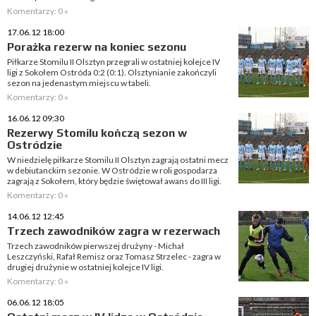
Komentarzy: 0 »
17.06.12 18:00
Porażka rezerw na koniec sezonu
Piłkarze Stomilu II Olsztyn przegrali w ostatniej kolejce IV
ligi z Sokołem Ostróda 0:2 (0:1). Olsztynianie zakończyli
sezon na jedenastym miejscu w tabeli.
Komentarzy: 0 »
16.06.12 09:30
Rezerwy Stomilu kończą sezon w
Ostródzie
W niedzielę piłkarze Stomilu II Olsztyn zagrają ostatni mecz
w debiutanckim sezonie. W Ostródzie w roli gospodarza
zagrają z Sokołem, który będzie świętował awans do III ligi.
Komentarzy: 0 »
14.06.12 12:45
Trzech zawodników zagra w rezerwach
Trzech zawodników pierwszej drużyny - Michał
Leszczyński, Rafał Remisz oraz Tomasz Strzelec - zagra w
drugiej drużynie w ostatniej kolejce IV ligi.
Komentarzy: 0 »
06.06.12 18:05