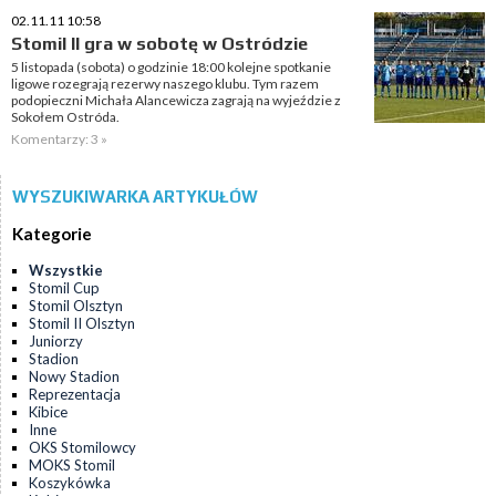
02.11.11 10:58
Stomil II gra w sobotę w Ostródzie
5 listopada (sobota) o godzinie 18:00 kolejne spotkanie
ligowe rozegrają rezerwy naszego klubu. Tym razem
podopieczni Michała Alancewicza zagrają na wyjeździe z
Sokołem Ostróda.
Komentarzy: 3 »
WYSZUKIWARKA ARTYKUŁÓW
Kategorie
Wszystkie
Stomil Cup
Stomil Olsztyn
Stomil II Olsztyn
Juniorzy
Stadion
Nowy Stadion
Reprezentacja
Kibice
Inne
OKS Stomilowcy
MOKS Stomil
Koszykówka