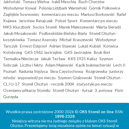
Jabłoński
Tomasz Wełna
Irakli Meschia
Ruch Chorzów
Wołodymyr Kowal
Polonia Lidzbark Warmiński
Górnik Polkowice
Zagłębie Sosnowiec
komentarz po meczu
Mariusz Borkowski
Rafał
Kujawa
Jarosław Ratajczak
Polsat Sport
Komentarz po meczu
MKS Kluczbork
Socios Stomil
Marek Maleszewski
Warta Sieradz
Jakub Mosakowski
Podbeskidzie Bielsko-Biała
Stomil Olsztyn -
koszykówka
Tomasz Asensky
Michał Kraszewski
Wołodymyr
Tanczyk
Ernest Dzięcioł
Adrian Stawski
Lukáš Kubáň
Kotwica
Kołobrzeg
GKS 1962 Jastrzębie
GKS Jastrzębie
Bruk-Bet
Termalica Nieciecza
Jakub Tecław
KKS 1925 Kalisz
Szymon
Sobczak
Liczby i fakty
Adam Majewski
Kącik bukmacherski
Lech II
Poznań
Radunia Stężyca
Skra Częstochowa
Rozgrzewka
juniorzy
młodsi
wypowiedź po meczu
Szymon Grabowski
Stomil Olsztyn -
CLJ U-17
Stomil Olsztyn - rocznik 2004
statystyki po meczu
Oceniamy piłkarzy Stomilu
Stomil Olsztyn - futsal
3. połowa
Piotr
Gurzęda
Wszelkie prawa zastrzeżone 2000-2026 ©
OKS Stomil on-line
ISSN:
1898-2328
Niniejsza witryna nie ma żadnego związku z klubem OKS Stomil
Olsztyn. Prezentujemy tutaj niezależne opinie na temat sytuacji w