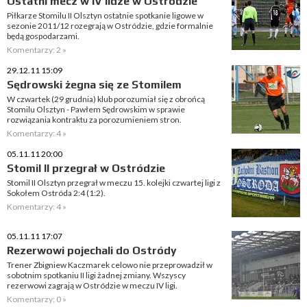
Ostatni mecz w IV lidze w Ostródzie
Piłkarze Stomilu II Olsztyn ostatnie spotkanie ligowe w
sezonie 2011/12 rozegrają w Ostródzie, gdzie formalnie
będą gospodarzami.
Komentarzy: 2 »
29.12.11 15:09
Sędrowski żegna się ze Stomilem
W czwartek (29 grudnia) klub porozumiał się z obrońcą
Stomilu Olsztyn - Pawłem Sędrowskim w sprawie
rozwiązania kontraktu za porozumieniem stron.
Komentarzy: 4 »
05.11.11 20:00
Stomil II przegrał w Ostródzie
Stomil II Olsztyn przegrał w meczu 15. kolejki czwartej ligi z
Sokołem Ostróda 2:4 (1:2).
Komentarzy: 4 »
05.11.11 17:07
Rezerwowi pojechali do Ostródy
Trener Zbigniew Kaczmarek celowo nie przeprowadził w
sobotnim spotkaniu II ligi żadnej zmiany. Wszyscy
rezerwowi zagrają w Ostródzie w meczu IV ligi.
Komentarzy: 0 »