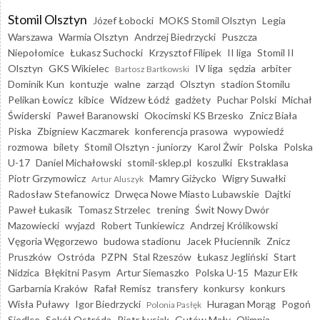
Stomil Olsztyn
Józef Łobocki
MOKS Stomil Olsztyn
Legia
Warszawa
Warmia Olsztyn
Andrzej Biedrzycki
Puszcza
Niepołomice
Łukasz Suchocki
Krzysztof Filipek
II liga
Stomil II
Olsztyn
GKS Wikielec
IV liga
sędzia
arbiter
Bartosz Bartkowski
Dominik Kun
kontuzje
walne
zarząd
Olsztyn
stadion Stomilu
Pelikan Łowicz
kibice
Widzew Łódź
gadżety
Puchar Polski
Michał
Świderski
Paweł Baranowski
Okocimski KS Brzesko
Znicz Biała
Piska
Zbigniew Kaczmarek
konferencja prasowa
wypowiedź
rozmowa
bilety
Stomil Olsztyn - juniorzy
Karol Żwir
Polska
Polska
U-17
Daniel Michałowski
stomil-sklep.pl
koszulki
Ekstraklasa
Piotr Grzymowicz
Mamry Giżycko
Wigry Suwałki
Artur Aluszyk
Radosław Stefanowicz
Drwęca Nowe Miasto Lubawskie
Dajtki
Paweł Łukasik
Tomasz Strzelec
trening
Świt Nowy Dwór
Mazowiecki
wyjazd
Robert Tunkiewicz
Andrzej Królikowski
Vęgoria Węgorzewo
budowa stadionu
Jacek Płuciennik
Znicz
Pruszków
Ostróda
PZPN
Stal Rzeszów
Łukasz Jegliński
Start
Nidzica
Błękitni Pasym
Artur Siemaszko
Polska U-15
Mazur Ełk
Garbarnia Kraków
Rafał Remisz
transfery
konkursy
konkurs
Wisła Puławy
Igor Biedrzycki
Huragan Morąg
Pogoń
Polonia Pasłęk
Siedlce
Sokół Ostróda
Piotr Łysiak
Gutów Mały
Olimpia