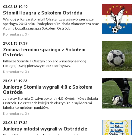
05.02.13 19:49
Stomil II zagra z Sokołem Ostróda
W środę piłkarze Stomilu II Olsztyn zagrają swój pierwszy
sparing w 2013 roku. Podopieczni Michała Alancewicza oraz
Adama Łopatki zagrają z Sokołem Ostróda.
Komentarzy: 0 »
29.01.13 17:39
Zmiana terminu sparingu z Sokołem
Ostróda
Piłkarze Stomilu II Olsztyn dopiero w następną środę
rozegrają swój pierwszy mecz sparingowy.
Komentarzy: 0 »
25.08.12 19:23
Juniorzy Stomilu wygrali 4:0 z Sokołem
Ostróda
Juniorzy Stomilu Olsztyn pokonali 4:0 rówieśników z Sokoła
Ostróda. Po czterech kolejkach olsztynianie są liderami
tabeli z kompletem punktów.
Komentarzy: 0 »
25.08.12 17:32
Juniorzy młodsi wygrali w Ostródzie