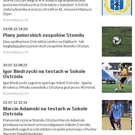
Stomil Olsztyn wygrał w 4. kolejce ligi wojewódzkiej
juniorów młodszych w Ostródzie z Sokołem 1:0 (0:0).
Jedyną bramkę w meczu strzelił w 42. minucie Mateusz
Zejer.
Komentarzy: 0 »
24.08.12 14:20
Plany juniorskich zespołów Stomilu
Dwa spotkania w Ostródzie i jedno na Dajtkach - tak
wyglądają plany juniorskich zespołów Stomilu Olsztyn.
Komentarzy: 0 »
30.07.12 08:25
Igor Biedrzycki na testach w Sokole
Ostróda
Igor Biedrzycki zagrał w sparingu Sokół Ostróda - Sparta
Brodnica. Młody zawodnik z Olsztyna grał przez 90 minut.
Komentarzy: 0 »
23.07.12 12:32
Marcin Adamski na testach w Sokole
Ostróda
Pomocnik rezerw Stomilu Olsztyn Marcin Adamski
przebywa na testach w trzecioligowym Sokole Ostróda.
Zawodnik zagrał w ostródzkim zespole w turnieju o Puchar
Starosty Działdowskiego.