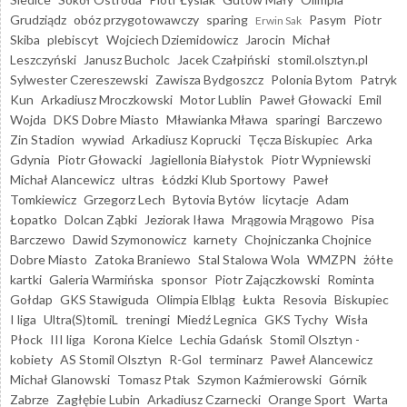
Grudziądz
obóz przygotowawczy
sparing
Pasym
Piotr
Erwin Sak
Skiba
plebiscyt
Wojciech Dziemidowicz
Jarocin
Michał
Leszczyński
Janusz Bucholc
Jacek Czałpiński
stomil.olsztyn.pl
Sylwester Czereszewski
Zawisza Bydgoszcz
Polonia Bytom
Patryk
Kun
Arkadiusz Mroczkowski
Motor Lublin
Paweł Głowacki
Emil
Wojda
DKS Dobre Miasto
Mławianka Mława
sparingi
Barczewo
Zin Stadion
wywiad
Arkadiusz Koprucki
Tęcza Biskupiec
Arka
Gdynia
Piotr Głowacki
Jagiellonia Białystok
Piotr Wypniewski
Michał Alancewicz
ultras
Łódzki Klub Sportowy
Paweł
Tomkiewicz
Grzegorz Lech
Bytovia Bytów
licytacje
Adam
Łopatko
Dolcan Ząbki
Jeziorak Iława
Mrągowia Mrągowo
Pisa
Barczewo
Dawid Szymonowicz
karnety
Chojniczanka Chojnice
Dobre Miasto
Zatoka Braniewo
Stal Stalowa Wola
WMZPN
żółte
kartki
Galeria Warmińska
sponsor
Piotr Zajączkowski
Rominta
Gołdap
GKS Stawiguda
Olimpia Elbląg
Łukta
Resovia
Biskupiec
I liga
Ultra(S)tomiL
treningi
Miedź Legnica
GKS Tychy
Wisła
Płock
III liga
Korona Kielce
Lechia Gdańsk
Stomil Olsztyn -
kobiety
AS Stomil Olsztyn
R-Gol
terminarz
Paweł Alancewicz
Michał Glanowski
Tomasz Ptak
Szymon Kaźmierowski
Górnik
Zabrze
Zagłębie Lubin
Arkadiusz Czarnecki
Orange Sport
Warta