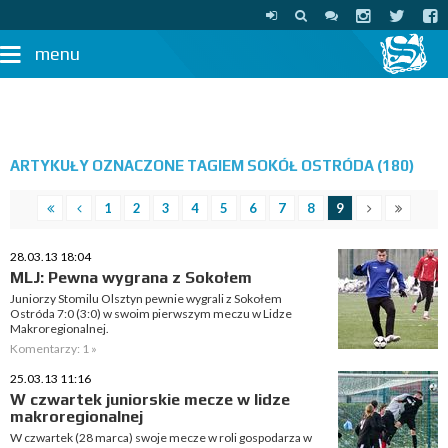
menu
ARTYKUŁY OZNACZONE TAGIEM SOKÓŁ OSTRÓDA (180)
1
2
3
4
5
6
7
8
9
28.03.13 18:04
MLJ: Pewna wygrana z Sokołem
Juniorzy Stomilu Olsztyn pewnie wygrali z Sokołem
Ostróda 7:0 (3:0) w swoim pierwszym meczu w Lidze
Makroregionalnej.
Komentarzy: 1 »
25.03.13 11:16
W czwartek juniorskie mecze w lidze
makroregionalnej
W czwartek (28 marca) swoje mecze w roli gospodarza w