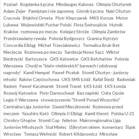
Poznań
Bogdanka Łęczna
Mindaugas Kalonas
Olimpia Olsztynek
Adam Zejer
Pamiętam i nie zapomnę
Górnik Łęczna
Naki Olsztyn
Cracovia
Błękitni Orneta
Piotr Klepczarek
MKS Korsze
Motor
Lubawa
Wojewódzki Puchar Polski
Flota Świnoujście
Hutnik
Kraków
rozmowa po meczu
Kolejarz Stróże
Olimpia Zambrów
Przedstawiamy rywala
Polonia Bydgoszcz
Granica Kętrzyn
Concordia Elbląg
Michał Trzeciakiewicz
Termalica Bruk-Bet
Nieciecza
Rozmowa po meczu
Sandecja Nowy Sącz
Wiktor
Biedrzycki
Bartoszyce
GKS Katowice
GKS Bełchatów
Polonia
Warszawa
Chodź w "biało-niebieskich" barwach i zdobywaj
nagrody!
Kamil Hempel
Paweł Piceluk
Stomil Olsztyn - juniorzy
młodsi
Raków Częstochowa
UKS SMS Łódź
Rafał Śledź
Radomiak
Radom
Paweł Kaczmarek
Stomil Travel
ŁKS Łódź
ŁKS Łomża
Rozwój Katowice
Piotr Darmochwał
Bez napinki
Odra Opole
Legia II Warszawa
stowarzyszenie "Stomil Ponad Wszystko"
Centralna Liga Juniorów
Dawid Mieczkowski
Rozmowa przed
meczem
Yasuhiro Katō
Olimpia II Elbląg
Kamil Kiereś
Polska U-21
Chrobry Głogów
Stomil Cup
felieton
Makroregionalna Liga
Juniorów Młodszych
Stal Mielec
(S)krytym okiem
komentarz
Śląsk
Wrocław
Tomasz Wełnicki
Robert Kiłdanowicz
Mirosław